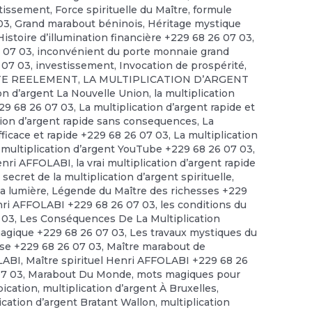
stissement
,
Force spirituelle du Maître
,
formule
03
,
Grand marabout béninois
,
Héritage mystique
Histoire d’illumination financière +229 68 26 07 03
,
6 07 03
,
inconvénient du porte monnaie grand
 07 03
,
investissement
,
Invocation de prospérité
,
STE REELEMENT
,
LA MULTIPLICATION D’ARGENT
ion d’argent La Nouvelle Union
,
la multiplication
229 68 26 07 03
,
La multiplication d’argent rapide et
tion d’argent rapide sans consequences
,
La
efficace et rapide +229 68 26 07 03
,
La multiplication
 multiplication d’argent YouTube +229 68 26 07 03
,
enri AFFOLABI
,
la vrai multiplication d’argent rapide
 secret de la multiplication d’argent spirituelle
,
la lumière
,
Légende du Maître des richesses +229
ri AFFOLABI +229 68 26 07 03
,
les conditions du
 03
,
Les Conséquences De La Multiplication
magique +229 68 26 07 03
,
Les travaux mystiques du
se +229 68 26 07 03
,
Maître marabout de
OLABI
,
Maître spirituel Henri AFFOLABI +229 68 26
07 03
,
Marabout Du Monde
,
mots magiques pour
pication
,
multiplication d’argent À Bruxelles
,
ication d’argent Bratant Wallon
,
multiplication