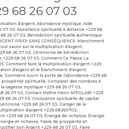
29 68 26 07 03
plication d’argent
,
Abondance mystique
,
Aide
6 07 03
,
Assistance spirituelle à distance +229 68
 68 26 07 03
,
Bénédiction spirituelle authentique
RGENT PRIDI SANS CONSÉQUENCE
,
blanchiment
out savoir sur la multiplication d’argent
,
229 68 26 07 03
,
Cérémonie de bénédiction
le +229 68 26 07 03
,
Comment Ce Passe La
03
,
Comment faire la multiplication d’argent +229
cation d’argent et le blanchiment d’argent
,
ce
,
Comment ouvrir la porte de l’abondance +229 68
prospérité spirituelle
,
Comparer des nombres à
 la sagesse mystique +229 68 26 07 03
,
 68 26 07 03
,
Contact Maître Henri AFFOLABI +229
229 68 26 07 03
,
Croissance spirituelle de capital
 béninoise +229 68 26 07 03
,
Danger de la
ultiplication d’argent +229 68260703
,
ent +229 68 26 07 03
,
Énergie de richesse
,
Énergie
énergie et richesse
,
Fable de prospérité et
ructifier Son Argent +229 68 26 07 03
,
Faire