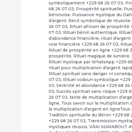
symboliquement +229 68 26 07 03
,
Pr
68 26 07 03
,
Prospérité spirituelle
,
Pui
béninoise
,
Puissance mystique du Dah
d’argent
,
Récit symbolique de réussite
26 07 03
,
Rituel africain de prospérité
07 03
,
Rituel bénin authentique
,
Rituel
d’abondance financière
,
rituel d’argen
voie financière +229 68 26 07 03
,
Ritue
Rituel de prospérité en ligne +229 68 
prospérité
,
Rituel magique de lumière
,
Rituel mystique par WhatsApp +229 6
rituel pour multiplication d’argent rap
Rituel spirituel sans danger ni consé
07 03
,
Rituel vodoun symbolique +229 
03
,
Sérénité et abondance +229 68 26
03
,
Succès spirituel sans risque +229 
26 07 03
,
texte de multiplication d’arg
ligne
,
Tous savoir sur la multiplication
la multiplication d’argent en ligneTous 
Tradition spirituelle du Bénin +229 68
+229 68 26 07 03
,
Transmission mystiq
mystiques réussis
,
VRAI MARABOUT A