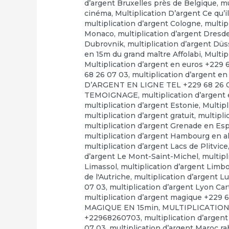
d’argent Bruxelles près de Belgique
,
mu
cinéma
,
Multiplication D’argent Ce qu’il
multiplication d’argent Cologne
,
multip
Monaco
,
multiplication d’argent Dresd
Dubrovnik
,
multiplication d’argent Düs
en 15m du grand maître Affolabi
,
Multip
Multiplication d’argent en euros +229 
68 26 07 03
,
multiplication d’argent en
D’ARGENT EN LIGNE TEL +229 68 26 
TEMOIGNAGE
,
multiplication d’argent
multiplication d’argent Estonie
,
Multip
multiplication d’argent gratuit
,
multipli
multiplication d’argent Grenade en E
multiplication d’argent Hambourg en 
multiplication d’argent Lacs de Plitvice
d’argent Le Mont-Saint-Michel
,
multipl
Limassol
,
multiplication d’argent Limb
de l'Autriche
,
multiplication d’argent 
07 03
,
multiplication d’argent Lyon Ca
multiplication d’argent magique +229 
MAGIQUE EN 15min
,
MULTIPLICATION
+22968260703
,
multiplication d’argen
07 03
,
multiplication d’argent Maroc r