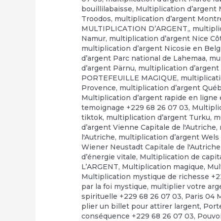
bouillilabaisse
,
Multiplication d’argent
Troodos
,
multiplication d’argent Montr
MULTIPLICATION D’ARGENT,
,
multipl
Namur
,
multiplication d’argent Nice Cô
multiplication d’argent Nicosie en Bel
d’argent Parc national de Lahemaa
,
mul
d’argent Pärnu
,
multiplication d’arge
PORTEFEUILLE MAGIQUE
,
multiplicat
Provence
,
multiplication d’argent Qué
Multiplication d’argent rapide en ligne e
temoignage +229 68 26 07 03
,
Multipli
tiktok
,
multiplication d’argent Turku
,
mu
d’argent Vienne Capitale de l'Autriche
,
l'Autriche
,
multiplication d’argent Wels 
Wiener Neustadt Capitale de l'Autriche
d’énergie vitale
,
Multiplication de capi
L’ARGENT
,
Multiplication magique
,
Mul
Multiplication mystique de richesse +
par la foi mystique
,
multiplier votre ar
spirituelle +229 68 26 07 03
,
Paris 04 
plier un billet pour attirer largent
,
Port
conséquence +229 68 26 07 03
,
Pouvo