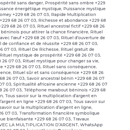
ospérité sans danger
,
Prospérité sans ombre +229
ssance énergétique mystique
,
Puissance mystique
omey +229 68 26 07 03
,
Rapide Multiplication
 +229 68 26 07 03
,
Richesse et abondance +229 68
 +229 68 26 07 03
,
Rituel ancestral fictif +229 68 26
 béninois pour attirer la chance financière
,
Rituel
t avec l’œuf +229 68 26 07 03
,
Rituel d’ouverture de
l de confiance et de réussite +229 68 26 07 03
,
26 07 03
,
Rituel De Richesse
,
Rituel gratuit de
Rituel mystique de prospérité +229 68 26 07 03
,
8 26 07 03
,
Rituel mystique pour changer sa vie
,
ide +229 68 26 07 03
,
Rituel sans conséquence
,
quence
,
Rituel sûr et sans conséquence +229 68 26
68 26 07 03
,
Savoir ancestral bénin +229 68 26 07
 07 03
,
Spiritualité africaine ancienne +229 68 26 07
68 26 07 03
,
Téléphone marabout béninois +229 68
en
,
Tous savoir sur la multiplication d’argent en
 d’argent en ligne +229 68 26 07 03
,
Tous savoir sur
savoir sur la multiplication d’argent en ligne
,
 26 07 03
,
Transformation financière symbolique
ue bienfaisante +229 68 26 07 03
,
Travaux
VEC LA MULTIPLICATION D’ARGENT
,
WhatsApp