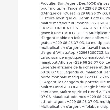
Fructifier Son Argent Dès 100€ d’inve
pour multiplier l’argent +229 68 26 07 
d’Afrique de l’Ouest +229 68 26 07 03
,
Histoire mystique du Bénin +229 68 2
maitre marabout du monde +229 68 26
LA MULTIPLICATION D’ARGENT EXI
grâce à une HABITUDE
,
La Multiplicat
d’argent rapide en fcfa euros dollars +
gratuit +229 68 26 07 03
,
La multiplica
multiplication d’argent un travail très 
d’argent WhatsApp +22968260703
,
La
La puissance mystique du marabout H
marabout Affolabi +229 68 26 07 03
,
Le
Légende africaine de la richesse et de 
68 26 07 03
,
Légende du marabout Hen
porte monnaie magique +229 68 26 07
D’Argent
,
les dangers du portefeuille 
Maître Henri AFFOLABI
,
Magie béninoi
confiance
,
Maître spirituel Henri AFF
07 03
,
Marabout béninois +229 68 26 
attirer l’argent +229 68 26 07 03
,
multi
Multiplication d’argent Affolabi
,
multipl