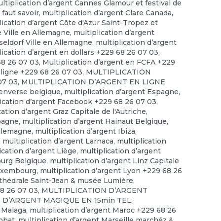
ltiplication d’argent Cannes Glamour et festival de
 faut savoir
,
multiplication d’argent Clare Canada
,
lication d’argent Côte d'Azur Saint-Tropez et
e Ville en Allemagne
,
multiplication d’argent
seldorf Ville en Allemagne
,
multiplication d’argent
lication d’argent en dollars +229 68 26 07 03
,
68 26 07 03
,
Multiplication d’argent en FCFA +229
 ligne +229 68 26 07 03
,
MULTIPLICATION
07 03
,
MULTIPLICATION D’ARGENT EN LIGNE
 enverse belgique
,
multiplication d’argent Espagne
,
lication d’argent Facebook +229 68 26 07 03
,
cation d’argent Graz Capitale de l'Autriche
,
spagne
,
multiplication d’argent Hainaut Belgique
,
allemagne
,
multiplication d’argent Ibiza
,
,
multiplication d’argent Larnaca
,
multiplication
ication d’argent Liège
,
multiplication d’argent
ourg Belgique
,
multiplication d’argent Linz Capitale
Luxembourg
,
multiplication d’argent Lyon +229 68 26
rthédrale Saint-Jean & musée Lumière
,
68 26 07 03
,
MULTIPLICATION D’ARGENT
 D’ARGENT MAGIQUE EN 15min TEL:
t Malaga
,
multiplication d’argent Maroc +229 68 26
abbat
,
multiplication d’argent Marseille marchéz &