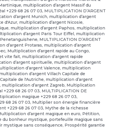
 Martinique
,
multiplication d’argent Massif du
éal +229 68 26 07 03
,
MULTIPLICATION D’ARGENT
ication d’argent Munich
,
multiplication d’argent
te d'Azur
,
multiplication d’argent Nicosie
,
gique
,
multiplication d’argent Paphos
,
multiplication
tiplication d’argent Paris Tour Eiffel
,
multiplication
nt Penetanguishene
,
MULTIPLICATION D’ARGENT
ion d’argent Protaras
,
multiplication d’argent
bec
,
Multiplication d’argent rapide au Congo
,
t vite fait
,
multiplication d’argent rapide
cation d’argent spirituelle
,
multiplication d’argent
ltiplication d’argent Valence
,
multiplication
multiplication d’argent Villach Capitale de
Capitale de l'Autriche
,
multiplication d’argent
,
multiplication d’argent Zagreb
,
Multiplication
tal +229 68 26 07 03
,
MULTIPLICATION DE
tiplication magique +229 68 26 07 03
,
229 68 26 07 03
,
Multiplier son énergie financière
gent +229 68 26 07 03
,
Mythe de la richesse
Multiplication d’argent magique en euro
,
Pétition
,
e du bonheur mystique
,
portefeuille magique sans
ir mystique sans conséquence
,
Prospérité garantie