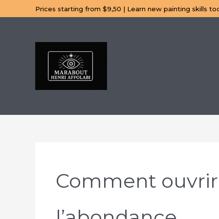
Aller
Prices starting from $9,50 | Learn new painting skills to
au
contenu
Comment ouvrir 
l’abondance