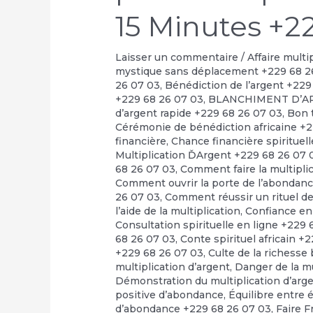
15 Minutes +2
Laisser un commentaire
/
Affaire multi
mystique sans déplacement +229 68 2
26 07 03
,
Bénédiction de l’argent +229
+229 68 26 07 03
,
BLANCHIMENT D’A
d’argent rapide +229 68 26 07 03
,
Bon t
Cérémonie de bénédiction africaine +
financière
,
Chance financière spirituel
Multiplication ĎArgent +229 68 26 07 
68 26 07 03
,
Comment faire la multipli
Comment ouvrir la porte de l’abondan
26 07 03
,
Comment réussir un rituel de 
l’aide de la multiplication
,
Confiance en
Consultation spirituelle en ligne +229
68 26 07 03
,
Conte spirituel africain +
+229 68 26 07 03
,
Culte de la richesse
multiplication d’argent
,
Danger de la m
Démonstration du multiplication d’arg
positive d’abondance
,
Équilibre entre 
d’abondance +229 68 26 07 03
,
Faire F