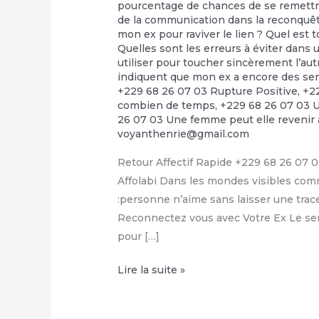
pourcentage de chances de se remettr
de la communication dans la reconquêt
mon ex pour raviver le lien ? Quel est 
Quelles sont les erreurs à éviter dans
utiliser pour toucher sincèrement l’au
indiquent que mon ex a encore des se
+229 68 26 07 03 Rupture Positive
,
+2
combien de temps
,
+229 68 26 07 03 U
26 07 03 Une femme peut elle revenir 
voyanthenrie@gmail.com
Retour Affectif Rapide +229 68 26 07 0
Affolabi Dans les mondes visibles co
:personne n’aime sans laisser une trace
Reconnectez vous avec Votre Ex Le ser
pour […]
Retour
Lire la suite »
Affectif
Rapide