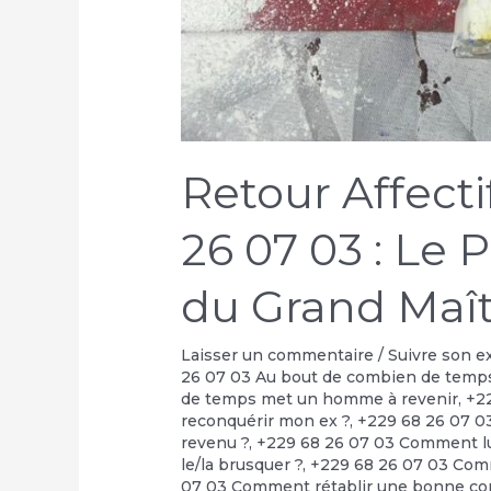
Retour Affect
26 07 03 : Le 
du Grand Maît
Laisser un commentaire
/
Suivre son e
26 07 03 Au bout de combien de temps
de temps met un homme à revenir
,
+2
reconquérir mon ex ?
,
+229 68 26 07 0
revenu ?
,
+229 68 26 07 03 Comment lui
le/la brusquer ?
,
+229 68 26 07 03 Comm
07 03 Comment rétablir une bonne com