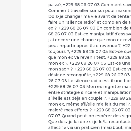
passé
,
+229 68 26 07 03 Comment savoir
Comment travailler sur soi pour maxim
Dois-je changer ma vie avant de tente
faire un “silence radio” et combien de 
ex ?
,
+229 68 26 07 03 En combien de te
68 26 07 03 Est-ce manipulatif d’essayer
j’ai encore une chance que mon ex rev
peut repartir après être revenue ?
,
+22
toujours ?
,
+229 68 26 07 03 Est-ce que
que mon ex va revenir test
,
+229 68 26
mon ex ?
,
+229 68 26 07 03 Est-ce une
mon sac » ?
,
+229 68 26 07 03 Est-ce vr
désir de reconquête
,
+229 68 26 07 03 L
26 07 03 Le silence radio est-il une bo
+229 68 26 07 03 Mon ex regrette mais
entre stratégie sincère et manipulation
s’il/elle est déjà en couple ?
,
+229 68 26
mon ex, même s’il/elle m’a fait du mal ?
malgré mes efforts ?
,
+229 68 26 07 03
07 03 Quand peut-on espérer des signe
Que dois-je lui dire si je le/la recontact
affectif » via un praticien (marabout, mag