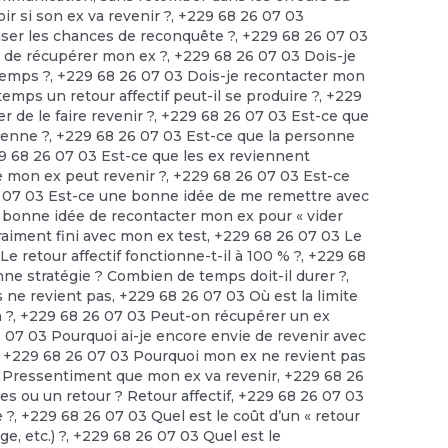
 si son ex va revenir ?
,
+229 68 26 07 03
iser les chances de reconquête ?
,
+229 68 26 07 03
r de récupérer mon ex ?
,
+229 68 26 07 03 Dois-je
temps ?
,
+229 68 26 07 03 Dois-je recontacter mon
mps un retour affectif peut-il se produire ?
,
+229
 de le faire revenir ?
,
+229 68 26 07 03 Est-ce que
ienne ?
,
+229 68 26 07 03 Est-ce que la personne
9 68 26 07 03 Est-ce que les ex reviennent
 mon ex peut revenir ?
,
+229 68 26 07 03 Est-ce
 07 03 Est-ce une bonne idée de me remettre avec
 bonne idée de recontacter mon ex pour « vider
aiment fini avec mon ex test
,
+229 68 26 07 03 Le
e retour affectif fonctionne-t-il à 100 % ?
,
+229 68
nne stratégie ? Combien de temps doit-il durer ?
,
 ne revient pas
,
+229 68 26 07 03 Où est la limite
 ?
,
+229 68 26 07 03 Peut-on récupérer un ex
 07 03 Pourquoi ai-je encore envie de revenir avec
,
+229 68 26 07 03 Pourquoi mon ex ne revient pas
 Pressentiment que mon ex va revenir
,
+229 68 26
s ou un retour ? Retour affectif
,
+229 68 26 07 03
e ?
,
+229 68 26 07 03 Quel est le coût d’un « retour
e, etc.) ?
,
+229 68 26 07 03 Quel est le