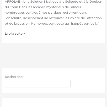
AFFOLABI : Une Solution Mystique à la Solitude et à la Douleur
du Cœur Dans les arcanes mystérieux de l’amour,
nombreuses sont les âmes perdues, qui errent dans
l’obscurité, désespérant de retrouver la lumière de l’affection
et de la passion. Nombreux sont ceux qui, frappés par les […]
Rituel
Lire la suite »
d’Envoûtement
Amoureux
du
Grand
Marabout
Henri
AFFOLABI
Rechercher
|
+229
RECHERCHER
68260703