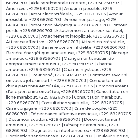
68260703 | Aide sentimentale urgente
,
+229 68260703 |
Âme sœur
,
+229 68260703 | Amour impossible
,
+229
68260703 | Amour incontrôlable
,
+229 68260703 | Amour
irrésistible
,
+229 68260703 | Amour non partagé
,
+229
68260703 | Amour non réciproque
,
+229 68260703 | Amour
perdu
,
+229 68260703 | Attachement amoureux spirituel
,
+229 68260703 | Attachement inexpliqué
,
+229 68260703 |
Attirance affective
,
+229 68260703 | Attraction irrésistible
,
+229 68260703 | Barrière contre infidélité
,
+229 68260703 |
Barrière énergétique amoureuse
,
+229 68260703 | Blocage
amoureux
,
+229 68260703 | Changement soudain de
comportement amoureux
,
+229 68260703 | Charme
amoureux
,
+229 68260703 | Charme mystique
,
+229
68260703 | Cœur brisé
,
+229 68260703 | Comment savoir si
on vous a jeté un sort ?
,
+229 68260703 | Comportement
d'une personne envoûtée
,
+229 68260703 | Comportement
d’une personne envoûtée
,
+229 68260703 | Consultation en
ligne marabout
,
+229 68260703 | Consultation marabout
,
+229 68260703 | Consultation spirituelle
,
+229 68260703 |
Crise conjugale
,
+229 68260703 | Crise de couple
,
+229
68260703 | Dépendance affective mystique
,
+229 68260703
| Désamour soudain
,
+229 68260703 | Désenvoûtement
amoureux
,
+229 68260703 | Désespoir amoureux
,
+229
68260703 | Diagnostic spirituel amoureux
,
+229 68260703 |
Domination sentimentale
,
+229 68260703 | Douleur rupture
,