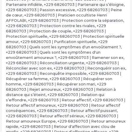
Partenaire infidèle
,
+229 68260703 | Partenaire qui s’éloigne
,
+229 68260703 | Passion excessive
,
+229 68260703 | Peine
de cœur
,
+229 68260703 | Praticien occultiste Henri
AFFOLABI
,
+229 68260703 | Protection contre la séparation
,
+229 68260703 | Protection contre les rivales
,
+229
68260703 | Protection de couple
,
+229 68260703 |
Protection spirituelle
,
+229 68260703 | Protection spirituelle
amour
,
+229 68260703 | Purification spirituelle
,
+229
68260703 | Quels sont les symptômes d'un envoûtement ?
,
+229 68260703 | Quels sont les symptômes d'un
envoûtement amoureux ?
,
+229 68260703 | Ramener son ex
,
+229 68260703 | Réconciliation urgente
,
+229 68260703 |
Réconcilier avec son ex
,
+229 68260703 | Reconquérir son ex
,
+229 68260703 | Reconquête impossible
,
+229 68260703 |
Récupérer sa femme
,
+229 68260703 | Récupérer son
homme
,
+229 68260703 | Récupérer son mari
,
+229
68260703 | Rejet amoureux
,
+229 68260703 | Relation à
distance qui s’éteint
,
+229 68260703 | Relation qui
s’effondre
,
+229 68260703 | Retour affectif
,
+229 68260703 |
Retour affectif amoureux
,
+229 68260703 | Retour affectif
conséquences
,
+229 68260703 | Retour affectif puissant
,
+229 68260703 | Retour affectif sérieux
,
+229 68260703 |
Retour amoureux Europe
,
+229 68260703 | Retour amoureux
rapide
,
+229 68260703 | Retour d'affection avec clou de
girofle
,
+229 68260703 | Retour d'affection efficace
,
+229