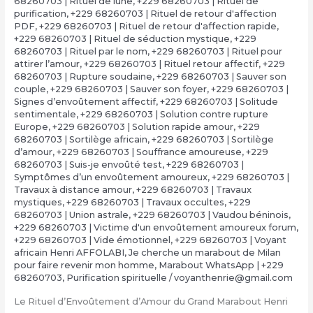
68260703 | Rituel de lune
,
+229 68260703 | Rituel de
purification
,
+229 68260703 | Rituel de retour d'affection
PDF
,
+229 68260703 | Rituel de retour d'affection rapide
,
+229 68260703 | Rituel de séduction mystique
,
+229
68260703 | Rituel par le nom
,
+229 68260703 | Rituel pour
attirer l’amour
,
+229 68260703 | Rituel retour affectif
,
+229
68260703 | Rupture soudaine
,
+229 68260703 | Sauver son
couple
,
+229 68260703 | Sauver son foyer
,
+229 68260703 |
Signes d’envoûtement affectif
,
+229 68260703 | Solitude
sentimentale
,
+229 68260703 | Solution contre rupture
Europe
,
+229 68260703 | Solution rapide amour
,
+229
68260703 | Sortilège africain
,
+229 68260703 | Sortilège
d’amour
,
+229 68260703 | Souffrance amoureuse
,
+229
68260703 | Suis-je envoûté test
,
+229 68260703 |
Symptômes d’un envoûtement amoureux
,
+229 68260703 |
Travaux à distance amour
,
+229 68260703 | Travaux
mystiques
,
+229 68260703 | Travaux occultes
,
+229
68260703 | Union astrale
,
+229 68260703 | Vaudou béninois
,
+229 68260703 | Victime d'un envoûtement amoureux forum
,
+229 68260703 | Vide émotionnel
,
+229 68260703 | Voyant
africain Henri AFFOLABI
,
Je cherche un marabout de Milan
pour faire revenir mon homme
,
Marabout WhatsApp | +229
68260703
,
Purification spirituelle
/
voyanthenrie@gmail.com
Le Rituel d’Envoûtement d’Amour du Grand Marabout Henri