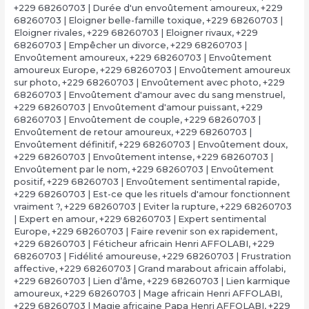
+229 68260703 | Durée d'un envoûtement amoureux
,
+229
68260703 | Eloigner belle-famille toxique
,
+229 68260703 |
Eloigner rivales
,
+229 68260703 | Eloigner rivaux
,
+229
68260703 | Empêcher un divorce
,
+229 68260703 |
Envoûtement amoureux
,
+229 68260703 | Envoûtement
amoureux Europe
,
+229 68260703 | Envoûtement amoureux
sur photo
,
+229 68260703 | Envoûtement avec photo
,
+229
68260703 | Envoûtement d'amour avec du sang menstruel
,
+229 68260703 | Envoûtement d'amour puissant
,
+229
68260703 | Envoûtement de couple
,
+229 68260703 |
Envoûtement de retour amoureux
,
+229 68260703 |
Envoûtement définitif
,
+229 68260703 | Envoûtement doux
,
+229 68260703 | Envoûtement intense
,
+229 68260703 |
Envoûtement par le nom
,
+229 68260703 | Envoûtement
positif
,
+229 68260703 | Envoûtement sentimental rapide
,
+229 68260703 | Est-ce que les rituels d'amour fonctionnent
vraiment ?
,
+229 68260703 | Eviter la rupture
,
+229 68260703
| Expert en amour
,
+229 68260703 | Expert sentimental
Europe
,
+229 68260703 | Faire revenir son ex rapidement
,
+229 68260703 | Féticheur africain Henri AFFOLABI
,
+229
68260703 | Fidélité amoureuse
,
+229 68260703 | Frustration
affective
,
+229 68260703 | Grand marabout africain affolabi
,
+229 68260703 | Lien d’âme
,
+229 68260703 | Lien karmique
amoureux
,
+229 68260703 | Mage africain Henri AFFOLABI
,
+229 68260703 | Magie africaine Papa Henri AFFOLABI
,
+229