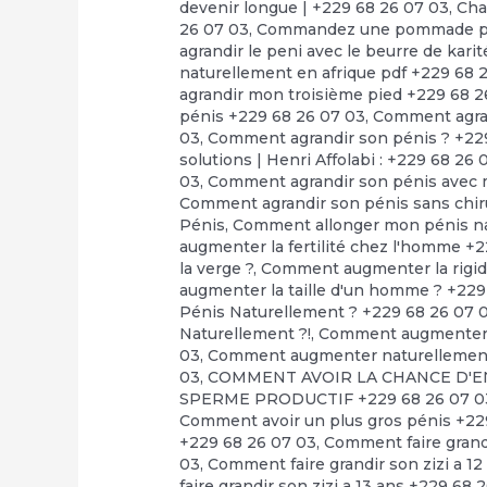
devenir longue | +229 68 26 07 03
,
Cha
26 07 03
,
Commandez une pommade pour
agrandir le peni avec le beurre de kari
naturellement en afrique pdf +229 68 
agrandir mon troisième pied +229 68 2
pénis +229 68 26 07 03
,
Comment agran
03
,
Comment agrandir son pénis ? +22
solutions | Henri Affolabi : +229 68 26 
03
,
Comment agrandir son pénis avec m
Comment agrandir son pénis sans chir
Pénis
,
Comment allonger mon pénis na
augmenter la fertilité chez l'homme +
la verge ?
,
Comment augmenter la rigidi
augmenter la taille d'un homme ? +229
Pénis Naturellement ? +229 68 26 07 
Naturellement ?!
,
Comment augmenter l
03
,
Comment augmenter naturellement l
03
,
COMMENT AVOIR LA CHANCE D'EN
SPERME PRODUCTIF +229 68 26 07 0
Comment avoir un plus gros pénis +22
+229 68 26 07 03
,
Comment faire grandi
03
,
Comment faire grandir son zizi a 1
faire grandir son zizi a 13 ans +229 68 