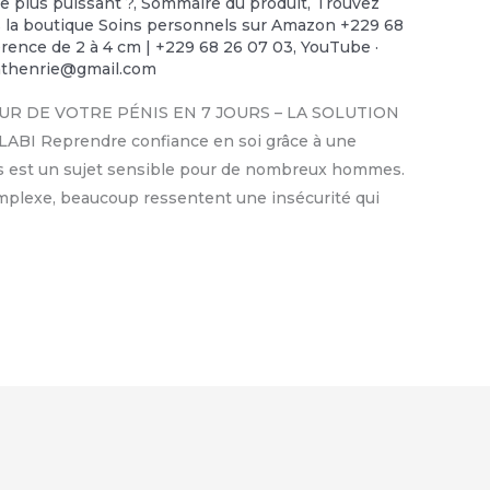
le plus puissant ?
,
Sommaire du produit
,
Trouvez
ns la boutique Soins personnels sur Amazon +229 68
rence de 2 à 4 cm | +229 68 26 07 03
,
YouTube ·
nthenrie@gmail.com
UR DE VOTRE PÉNIS EN 7 JOURS – LA SOLUTION
I Reprendre confiance en soi grâce à une
énis est un sujet sensible pour de nombreux hommes.
omplexe, beaucoup ressentent une insécurité qui