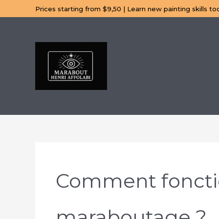
Aller
Prices starting from $9,50 | Learn new painting skills to
au
contenu
Comment foncti
maraboutage ?