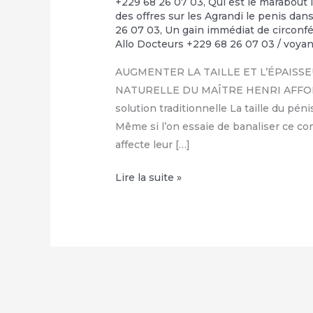
+229 68 26 07 03
,
Qui est le marabout 
des offres sur les Agrandi le penis da
26 07 03
,
Un gain immédiat de circonfé
Allo Docteurs +229 68 26 07 03
/
voya
AUGMENTER LA TAILLE ET L’ÉPAISSE
NATURELLE DU MAÎTRE HENRI AFFOLAB
solution traditionnelle La taille du p
Même si l’on essaie de banaliser ce c
affecte leur […]
COMMENT
Lire la suite »
FAIRE
GRANDIR
SON
ZIZI
NATURELLEMENT
:
+229