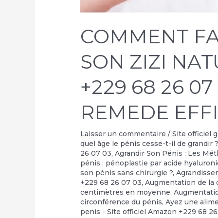
COMMENT FA
SON ZIZI NA
+229 68 26 07
REMEDE EFF
Laisser un commentaire
/
Site officiel
quel âge le pénis cesse-t-il de grandir 
26 07 03
,
Agrandir Son Pénis : Les Mé
pénis : pénoplastie par acide hyaluron
son pénis sans chirurgie ?
,
Agrandisse
+229 68 26 07 03
,
Augmentation de la c
centimètres en moyenne
,
Augmentati
circonférence du pénis
,
Ayez une alime
penis - Site officiel Amazon +229 68 2