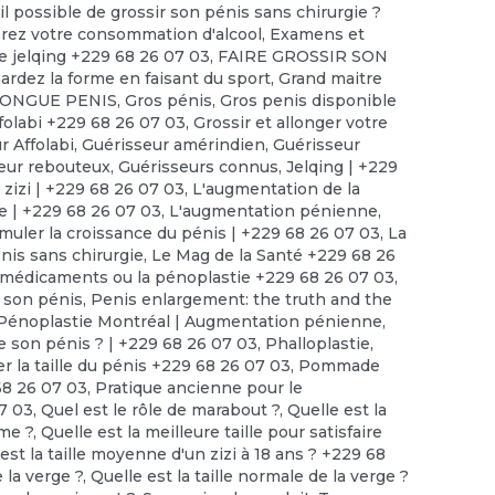
il possible de grossir son pénis sans chirurgie ?
érez votre consommation d'alcool
,
Examens et
e jelqing +229 68 26 07 03
,
FAIRE GROSSIR SON
ardez la forme en faisant du sport
,
Grand maitre
LONGUE PENIS
,
Gros pénis
,
Gros penis disponible
folabi +229 68 26 07 03
,
Grossir et allonger votre
r Affolabi
,
Guérisseur amérindien
,
Guérisseur
eur rebouteux
,
Guérisseurs connus
,
Jelqing | +229
 zizi | +229 68 26 07 03
,
L'augmentation de la
ue | +229 68 26 07 03
,
L'augmentation pénienne
,
imuler la croissance du pénis | +229 68 26 07 03
,
La
nis sans chirurgie
,
Le Mag de la Santé +229 68 26
 médicaments ou la pénoplastie +229 68 26 07 03
,
 son pénis
,
Penis enlargement: the truth and the
Pénoplastie Montréal | Augmentation pénienne
,
e son pénis ? | +229 68 26 07 03
,
Phalloplastie
,
r la taille du pénis +229 68 26 07 03
,
Pommade
68 26 07 03
,
Pratique ancienne pour le
7 03
,
Quel est le rôle de marabout ?
,
Quelle est la
mme ?
,
Quelle est la meilleure taille pour satisfaire
est la taille moyenne d'un zizi à 18 ans ? +229 68
e la verge ?
,
Quelle est la taille normale de la verge ?