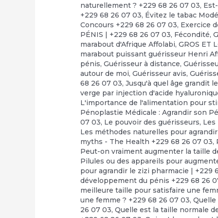
naturellement ? +229 68 26 07 03
,
Est-
+229 68 26 07 03
,
Évitez le tabac Mod
Concours +229 68 26 07 03
,
Exercice d
PÉNIS | +229 68 26 07 03
,
Fécondité
,
G
marabout d'Afrique Affolabi
,
GROS ET 
marabout puissant guérisseur Henri Af
pénis
,
Guérisseur à distance
,
Guérisseu
autour de moi
,
Guérisseur avis
,
Guériss
68 26 07 03
,
Jusqu'à quel âge grandit le
verge par injection d'acide hyaluroniq
L'importance de l'alimentation pour st
Pénoplastie Médicale : Agrandir son Pé
07 03
,
Le pouvoir des guérisseurs
,
Les
Les méthodes naturelles pour agrandir
myths - The Health +229 68 26 07 03
,
Peut-on vraiment augmenter la taille d
Pilules ou des appareils pour augmente
pour agrandir le zizi pharmacie | +229 
développement du pénis +229 68 26 0
meilleure taille pour satisfaire une fe
une femme ? +229 68 26 07 03
,
Quelle 
26 07 03
,
Quelle est la taille normale d