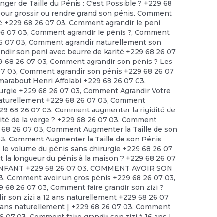
nger de Taille du Pénis : C'est Possible ? +229 68
 grossir ou rendre grand son pénis
,
Comment
té +229 68 26 07 03
,
Comment agrandir le peni
26 07 03
,
Comment agrandir le pénis ?
,
Comment
6 07 03
,
Comment agrandir naturellement son
dir son peni avec beurre de karité +229 68 26 07
9 68 26 07 03
,
Comment agrandir son pénis ? Les
07 03
,
Comment agrandir son pénis +229 68 26 07
arabout Henri Affolabi +229 68 26 07 03
,
urgie +229 68 26 07 03
,
Comment Agrandir Votre
turellement +229 68 26 07 03
,
Comment
229 68 26 07 03
,
Comment augmenter la rigidité de
té de la verge ? +229 68 26 07 03
,
Comment
 68 26 07 03
,
Comment Augmenter la Taille de son
03
,
Comment Augmenter la Taille de son Pénis
e volume du pénis sans chirurgie +229 68 26 07
a longueur du pénis à la maison ? +229 68 26 07
FANT +229 68 26 07 03
,
COMMENT AVOIR SON
3
,
Comment avoir un gros pénis +229 68 26 07 03
,
9 68 26 07 03
,
Comment faire grandir son zizi ?
r son zizi a 12 ans naturellement +229 68 26 07
2 ans naturellement | +229 68 26 07 03
,
Comment
26 07 03
,
Comment faire grandir son zizi à 16 ans |