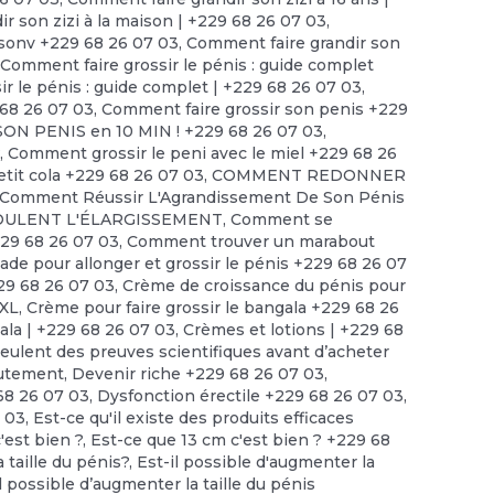
r son zizi à la maison | +229 68 26 07 03
,
isonv +229 68 26 07 03
,
Comment faire grandir son
,
Comment faire grossir le pénis : guide complet
r le pénis : guide complet | +229 68 26 07 03
,
 68 26 07 03
,
Comment faire grossir son penis +229
ON PENIS en 10 MIN ! +229 68 26 07 03
,
?
,
Comment grossir le peni avec le miel +229 68 26
tit cola +229 68 26 07 03
,
COMMENT REDONNER
Comment Réussir L'Agrandissement De Son Pénis
ULENT L'ÉLARGISSEMENT
,
Comment se
229 68 26 07 03
,
Comment trouver un marabout
 pour allonger et grossir le pénis +229 68 26 07
29 68 26 07 03
,
Crème de croissance du pénis pour
XXL
,
Crème pour faire grossir le bangala +229 68 26
ala | +229 68 26 07 03
,
Crèmes et lotions | +229 68
lent des preuves scientifiques avant d’acheter
utement
,
Devenir riche +229 68 26 07 03
,
68 26 07 03
,
Dysfonction érectile +229 68 26 07 03
,
 03
,
Est-ce qu'il existe des produits efficaces
'est bien ?, Est-ce que 13 cm c'est bien ? +229 68
 taille du pénis?
,
Est-il possible d'augmenter la
l possible d’augmenter la taille du pénis