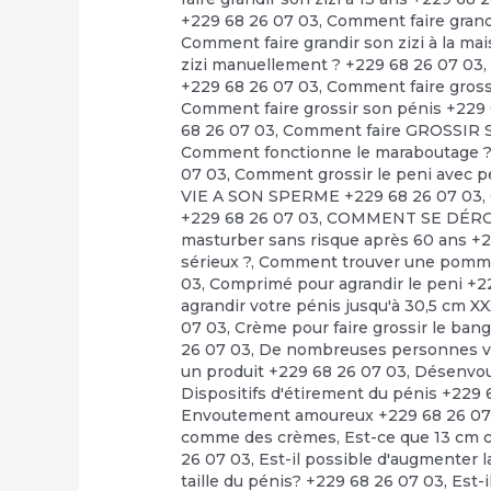
+229 68 26 07 03
,
Comment faire grandi
Comment faire grandir son zizi à la ma
zizi manuellement ? +229 68 26 07 03
+229 68 26 07 03
,
Comment faire grossi
Comment faire grossir son pénis +229
68 26 07 03
,
Comment faire GROSSIR S
Comment fonctionne le maraboutage 
07 03
,
Comment grossir le peni avec pe
VIE A SON SPERME +229 68 26 07 03
,
+229 68 26 07 03
,
COMMENT SE DÉRO
masturber sans risque après 60 ans +
sérieux ?
,
Comment trouver une pommade
03
,
Comprimé pour agrandir le peni +2
agrandir votre pénis jusqu'à 30,5 cm X
07 03
,
Crème pour faire grossir le bang
26 07 03
,
De nombreuses personnes veu
un produit +229 68 26 07 03
,
Désenvo
Dispositifs d'étirement du pénis +229 
Envoutement amoureux +229 68 26 07
comme des crèmes
,
Est-ce que 13 cm c
26 07 03
,
Est-il possible d'augmenter la
taille du pénis? +229 68 26 07 03
,
Est-i