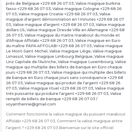
près de Belgique +229 68 26 07 03
,
Valise magique burkina
fasso +229 68 26 07 03
,
Valise magique Cologne +229 68 26
07 03
,
Valise magique Croatie +229 68 26 07 03
,
Valise
magique d'argent démonstration en 1 minutes +229 68 26 07
03
,
Valise magique d’argent +229 68 26 07 03
,
Valise magique
dollars US
,
Valise magique Dresde Ville en Allemagne +229 68
26 07 03
,
Valise magique du maitre marabout du monde et
d'Afrique Affolabi +229 68 26 07 03
,
Valise magique en Euro
du maître PAPA AFFOLABI +229 68 26 07 03
,
Valise magique
Le Mont-Saint-Michel
,
Valise magique Liège
,
Valise magique
Limassol
,
Valise magique Limbourg Belgique
,
Valise magique
Linz Capitale de l'Autriche
,
Valise magique Luxembourg
,
Valise
magique qui multiplie des billets de banque en Euro chaque
jours +229 68 26 07 03
,
Valise magique qui multiplie des billets
de banque en Euro chaque jours sans conséquence +229 68
26 07 03
,
Valise magique qui produit de l'argent +229 68 26
07 03
,
Valise magique rituel +229 68 26 07 03
,
Valise magique
très puissante qui produire l'argent +229 68 26 07 03
,
Valise
remplit de billets de banque +229 68 26 07 03
/
voyanthenrie@gmail.com
Comment fonctionne la valise magique du puissant marabout
Affolabi +229 68 26 07 03, Comment la valise magique attire
l’argent ? +229 68 26 07 03 Bienvenue sur le site officiel