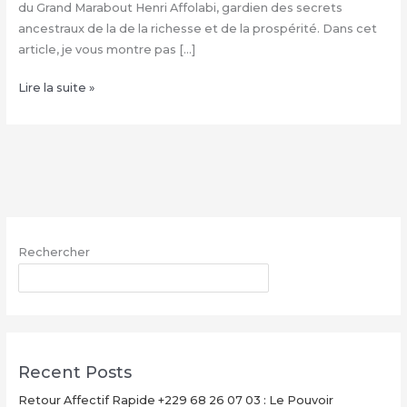
du Grand Marabout Henri Affolabi, gardien des secrets
ancestraux de la de la richesse et de la prospérité. Dans cet
article, je vous montre pas […]
Condition
Lire la suite »
de
la
valise
magique
+229
68
26
Rechercher
07
03,
RECHERCHER
Valise
magique
explication
Recent Posts
Retour Affectif Rapide +229 68 26 07 03 : Le Pouvoir