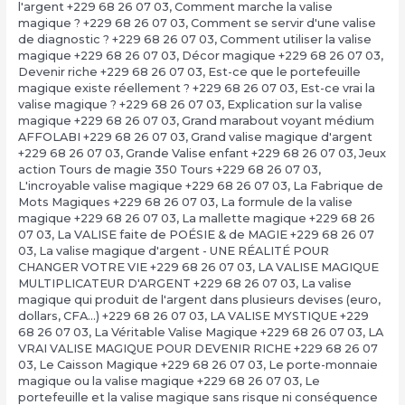
l'argent +229 68 26 07 03
,
Comment marche la valise
magique ? +229 68 26 07 03
,
Comment se servir d'une valise
de diagnostic ? +229 68 26 07 03
,
Comment utiliser la valise
magique +229 68 26 07 03
,
Décor magique +229 68 26 07 03
,
Devenir riche +229 68 26 07 03
,
Est-ce que le portefeuille
magique existe réellement ? +229 68 26 07 03
,
Est-ce vrai la
valise magique ? +229 68 26 07 03
,
Explication sur la valise
magique +229 68 26 07 03
,
Grand marabout voyant médium
AFFOLABI +229 68 26 07 03
,
Grand valise magique d'argent
+229 68 26 07 03
,
Grande Valise enfant +229 68 26 07 03
,
Jeux
action Tours de magie 350 Tours +229 68 26 07 03
,
L'incroyable valise magique +229 68 26 07 03
,
La Fabrique de
Mots Magiques +229 68 26 07 03
,
La formule de la valise
magique +229 68 26 07 03
,
La mallette magique +229 68 26
07 03
,
La VALISE faite de POÉSIE & de MAGIE +229 68 26 07
03
,
La valise magique d'argent - UNE RÉALITÉ POUR
CHANGER VOTRE VIE +229 68 26 07 03
,
LA VALISE MAGIQUE
MULTIPLICATEUR D'ARGENT +229 68 26 07 03
,
La valise
magique qui produit de l'argent dans plusieurs devises (euro,
dollars, CFA…) +229 68 26 07 03
,
LA VALISE MYSTIQUE +229
68 26 07 03
,
La Véritable Valise Magique +229 68 26 07 03
,
LA
VRAI VALISE MAGIQUE POUR DEVENIR RICHE +229 68 26 07
03
,
Le Caisson Magique +229 68 26 07 03
,
Le porte-monnaie
magique ou la valise magique +229 68 26 07 03
,
Le
portefeuille et la valise magique sans risque ni conséquence