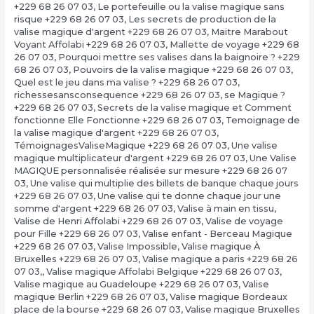
+229 68 26 07 03
,
Le portefeuille ou la valise magique sans
risque +229 68 26 07 03
,
Les secrets de production de la
valise magique d'argent +229 68 26 07 03
,
Maitre Marabout
Voyant Affolabi +229 68 26 07 03
,
Mallette de voyage +229 68
26 07 03
,
Pourquoi mettre ses valises dans la baignoire ? +229
68 26 07 03
,
Pouvoirs de la valise magique +229 68 26 07 03
,
Quel est le jeu dans ma valise ? +229 68 26 07 03
,
richessesansconsequence +229 68 26 07 03
,
se Magique ?
+229 68 26 07 03
,
Secrets de la valise magique et Comment
fonctionne Elle Fonctionne +229 68 26 07 03
,
Temoignage de
la valise magique d'argent +229 68 26 07 03
,
TémoignagesValiseMagique +229 68 26 07 03
,
Une valise
magique multiplicateur d'argent +229 68 26 07 03
,
Une Valise
MAGIQUE personnalisée réalisée sur mesure +229 68 26 07
03
,
Une valise qui multiplie des billets de banque chaque jours
+229 68 26 07 03
,
Une valise qui te donne chaque jour une
somme d'argent +229 68 26 07 03
,
Valise à main en tissu
,
Valise de Henri Affolabi +229 68 26 07 03
,
Valise de voyage
pour Fille +229 68 26 07 03
,
Valise enfant - Berceau Magique
+229 68 26 07 03
,
Valise Impossible
,
Valise magique À
Bruxelles +229 68 26 07 03
,
Valise magique a paris +229 68 26
07 03,
,
Valise magique Affolabi Belgique +229 68 26 07 03
,
Valise magique au Guadeloupe +229 68 26 07 03
,
Valise
magique Berlin +229 68 26 07 03
,
Valise magique Bordeaux
place de la bourse +229 68 26 07 03
,
Valise magique Bruxelles