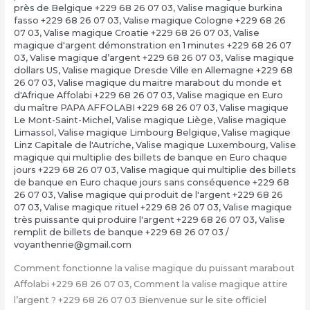
près de Belgique +229 68 26 07 03
,
Valise magique burkina
fasso +229 68 26 07 03
,
Valise magique Cologne +229 68 26
07 03
,
Valise magique Croatie +229 68 26 07 03
,
Valise
magique d'argent démonstration en 1 minutes +229 68 26 07
03
,
Valise magique d’argent +229 68 26 07 03
,
Valise magique
dollars US
,
Valise magique Dresde Ville en Allemagne +229 68
26 07 03
,
Valise magique du maitre marabout du monde et
d'Afrique Affolabi +229 68 26 07 03
,
Valise magique en Euro
du maître PAPA AFFOLABI +229 68 26 07 03
,
Valise magique
Le Mont-Saint-Michel
,
Valise magique Liège
,
Valise magique
Limassol
,
Valise magique Limbourg Belgique
,
Valise magique
Linz Capitale de l'Autriche
,
Valise magique Luxembourg
,
Valise
magique qui multiplie des billets de banque en Euro chaque
jours +229 68 26 07 03
,
Valise magique qui multiplie des billets
de banque en Euro chaque jours sans conséquence +229 68
26 07 03
,
Valise magique qui produit de l'argent +229 68 26
07 03
,
Valise magique rituel +229 68 26 07 03
,
Valise magique
très puissante qui produire l'argent +229 68 26 07 03
,
Valise
remplit de billets de banque +229 68 26 07 03
/
voyanthenrie@gmail.com
Comment fonctionne la valise magique du puissant marabout
Affolabi +229 68 26 07 03, Comment la valise magique attire
l’argent ? +229 68 26 07 03 Bienvenue sur le site officiel