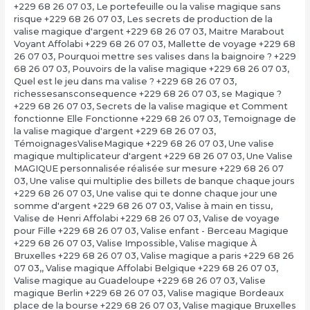
+229 68 26 07 03
,
Le portefeuille ou la valise magique sans
risque +229 68 26 07 03
,
Les secrets de production de la
valise magique d'argent +229 68 26 07 03
,
Maitre Marabout
Voyant Affolabi +229 68 26 07 03
,
Mallette de voyage +229 68
26 07 03
,
Pourquoi mettre ses valises dans la baignoire ? +229
68 26 07 03
,
Pouvoirs de la valise magique +229 68 26 07 03
,
Quel est le jeu dans ma valise ? +229 68 26 07 03
,
richessesansconsequence +229 68 26 07 03
,
se Magique ?
+229 68 26 07 03
,
Secrets de la valise magique et Comment
fonctionne Elle Fonctionne +229 68 26 07 03
,
Temoignage de
la valise magique d'argent +229 68 26 07 03
,
TémoignagesValiseMagique +229 68 26 07 03
,
Une valise
magique multiplicateur d'argent +229 68 26 07 03
,
Une Valise
MAGIQUE personnalisée réalisée sur mesure +229 68 26 07
03
,
Une valise qui multiplie des billets de banque chaque jours
+229 68 26 07 03
,
Une valise qui te donne chaque jour une
somme d'argent +229 68 26 07 03
,
Valise à main en tissu
,
Valise de Henri Affolabi +229 68 26 07 03
,
Valise de voyage
pour Fille +229 68 26 07 03
,
Valise enfant - Berceau Magique
+229 68 26 07 03
,
Valise Impossible
,
Valise magique À
Bruxelles +229 68 26 07 03
,
Valise magique a paris +229 68 26
07 03,
,
Valise magique Affolabi Belgique +229 68 26 07 03
,
Valise magique au Guadeloupe +229 68 26 07 03
,
Valise
magique Berlin +229 68 26 07 03
,
Valise magique Bordeaux
place de la bourse +229 68 26 07 03
,
Valise magique Bruxelles