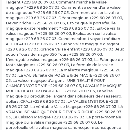
l'argent +229 68 26 07 03
,
Comment marche la valise
magique ? +229 68 26 07 03
,
Comment se servir d'une valise
de diagnostic ? +229 68 26 07 03
,
Comment utiliser la valise
magique +229 68 26 07 03
,
Décor magique +229 68 26 07 03
,
Devenir riche +229 68 26 07 03
,
Est-ce que le portefeuille
magique existe réellement ? +229 68 26 07 03
,
Est-ce vrai la
valise magique ? +229 68 26 07 03
,
Explication sur la valise
magique +229 68 26 07 03
,
Grand marabout voyant médium
AFFOLABI +229 68 26 07 03
,
Grand valise magique d'argent
+229 68 26 07 03
,
Grande Valise enfant +229 68 26 07 03
,
Jeux
action Tours de magie 350 Tours +229 68 26 07 03
,
L'incroyable valise magique +229 68 26 07 03
,
La Fabrique de
Mots Magiques +229 68 26 07 03
,
La formule de la valise
magique +229 68 26 07 03
,
La mallette magique +229 68 26
07 03
,
La VALISE faite de POÉSIE & de MAGIE +229 68 26 07
03
,
La valise magique d'argent - UNE RÉALITÉ POUR
CHANGER VOTRE VIE +229 68 26 07 03
,
LA VALISE MAGIQUE
MULTIPLICATEUR D'ARGENT +229 68 26 07 03
,
La valise
magique qui produit de l'argent dans plusieurs devises (euro,
dollars, CFA…) +229 68 26 07 03
,
LA VALISE MYSTIQUE +229
68 26 07 03
,
La Véritable Valise Magique +229 68 26 07 03
,
LA
VRAI VALISE MAGIQUE POUR DEVENIR RICHE +229 68 26 07
03
,
Le Caisson Magique +229 68 26 07 03
,
Le porte-monnaie
magique ou la valise magique +229 68 26 07 03
,
Le
portefeuille et la valise magique sans risque ni conséquence