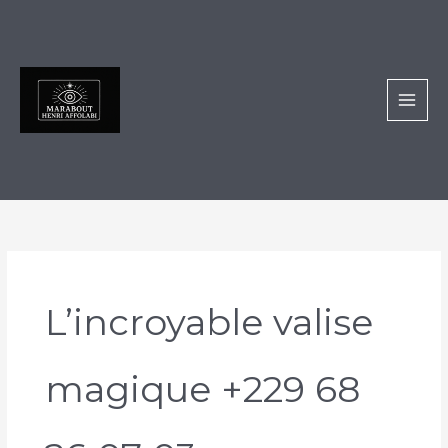
Aller
au
contenu
L’incroyable valise
magique +229 68