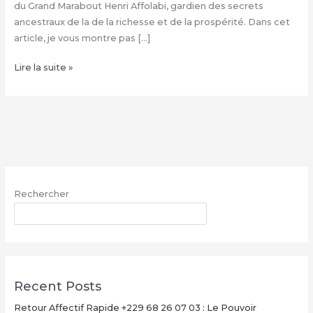
du Grand Marabout Henri Affolabi, gardien des secrets
ancestraux de la de la richesse et de la prospérité. Dans cet
article, je vous montre pas […]
Condition
Lire la suite »
de
la
valise
magique
+229
68
26
Rechercher
07
03,
RECHERCHER
Valise
magique
explication
Recent Posts
Retour Affectif Rapide +229 68 26 07 03 : Le Pouvoir