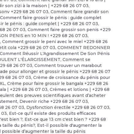
r son zizi à la maison | +229 68 26 07 03
,
isonv +229 68 26 07 03
,
Comment faire grandir son
,
Comment faire grossir le pénis : guide complet
r le pénis : guide complet | +229 68 26 07 03
,
 68 26 07 03
,
Comment faire grossir son penis +229
ON PENIS en 10 MIN ! +229 68 26 07 03
,
?
,
Comment grossir le peni avec le miel +229 68 26
tit cola +229 68 26 07 03
,
COMMENT REDONNER
Comment Réussir L'Agrandissement De Son Pénis
ULENT L'ÉLARGISSEMENT
,
Comment se
229 68 26 07 03
,
Comment trouver un marabout
 pour allonger et grossir le pénis +229 68 26 07
29 68 26 07 03
,
Crème de croissance du pénis pour
XXL
,
Crème pour faire grossir le bangala +229 68 26
ala | +229 68 26 07 03
,
Crèmes et lotions | +229 68
lent des preuves scientifiques avant d’acheter
utement
,
Devenir riche +229 68 26 07 03
,
68 26 07 03
,
Dysfonction érectile +229 68 26 07 03
,
 03
,
Est-ce qu'il existe des produits efficaces
'est bien ?, Est-ce que 13 cm c'est bien ? +229 68
 taille du pénis?
,
Est-il possible d'augmenter la
l possible d’augmenter la taille du pénis