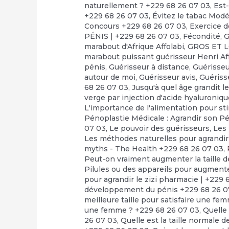
naturellement ? +229 68 26 07 03
,
Est-
+229 68 26 07 03
,
Évitez le tabac Mod
Concours +229 68 26 07 03
,
Exercice d
PÉNIS | +229 68 26 07 03
,
Fécondité
,
G
marabout d'Afrique Affolabi
,
GROS ET 
marabout puissant guérisseur Henri Af
pénis
,
Guérisseur à distance
,
Guérisseu
autour de moi
,
Guérisseur avis
,
Guériss
68 26 07 03
,
Jusqu'à quel âge grandit le
verge par injection d'acide hyaluroniq
L'importance de l'alimentation pour st
Pénoplastie Médicale : Agrandir son Pé
07 03
,
Le pouvoir des guérisseurs
,
Les
Les méthodes naturelles pour agrandir
myths - The Health +229 68 26 07 03
,
Peut-on vraiment augmenter la taille d
Pilules ou des appareils pour augmente
pour agrandir le zizi pharmacie | +229 
développement du pénis +229 68 26 0
meilleure taille pour satisfaire une fe
une femme ? +229 68 26 07 03
,
Quelle 
26 07 03
,
Quelle est la taille normale d