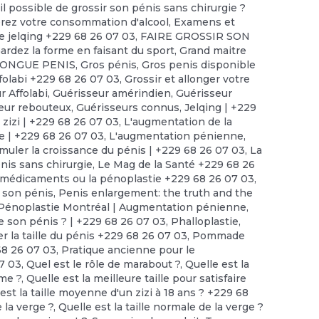
il possible de grossir son pénis sans chirurgie ?
érez votre consommation d'alcool
,
Examens et
e jelqing +229 68 26 07 03
,
FAIRE GROSSIR SON
ardez la forme en faisant du sport
,
Grand maitre
LONGUE PENIS
,
Gros pénis
,
Gros penis disponible
folabi +229 68 26 07 03
,
Grossir et allonger votre
r Affolabi
,
Guérisseur amérindien
,
Guérisseur
eur rebouteux
,
Guérisseurs connus
,
Jelqing | +229
 zizi | +229 68 26 07 03
,
L'augmentation de la
ue | +229 68 26 07 03
,
L'augmentation pénienne
,
imuler la croissance du pénis | +229 68 26 07 03
,
La
nis sans chirurgie
,
Le Mag de la Santé +229 68 26
 médicaments ou la pénoplastie +229 68 26 07 03
,
 son pénis
,
Penis enlargement: the truth and the
Pénoplastie Montréal | Augmentation pénienne
,
e son pénis ? | +229 68 26 07 03
,
Phalloplastie
,
r la taille du pénis +229 68 26 07 03
,
Pommade
68 26 07 03
,
Pratique ancienne pour le
7 03
,
Quel est le rôle de marabout ?
,
Quelle est la
mme ?
,
Quelle est la meilleure taille pour satisfaire
est la taille moyenne d'un zizi à 18 ans ? +229 68
e la verge ?
,
Quelle est la taille normale de la verge ?