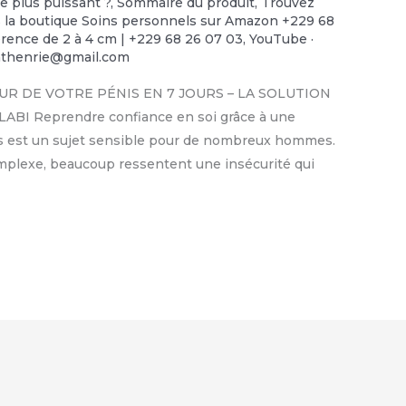
le plus puissant ?
,
Sommaire du produit
,
Trouvez
ns la boutique Soins personnels sur Amazon +229 68
rence de 2 à 4 cm | +229 68 26 07 03
,
YouTube ·
nthenrie@gmail.com
UR DE VOTRE PÉNIS EN 7 JOURS – LA SOLUTION
I Reprendre confiance en soi grâce à une
énis est un sujet sensible pour de nombreux hommes.
omplexe, beaucoup ressentent une insécurité qui