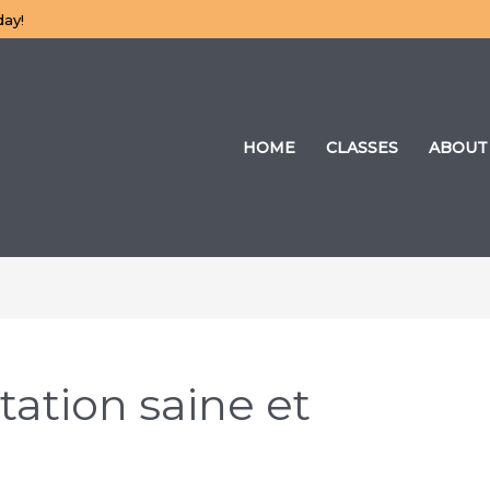
day!
HOME
CLASSES
ABOUT
ation saine et