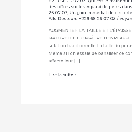
+229 68 26 07 03
,
Qui est le marabout 
des offres sur les Agrandi le penis da
26 07 03
,
Un gain immédiat de circonfé
Allo Docteurs +229 68 26 07 03
/
voya
AUGMENTER LA TAILLE ET L’ÉPAISSE
NATURELLE DU MAÎTRE HENRI AFFOLAB
solution traditionnelle La taille du p
Même si l’on essaie de banaliser ce c
affecte leur […]
COMMENT
Lire la suite »
FAIRE
GRANDIR
SON
ZIZI
NATURELLEMENT
:
+229