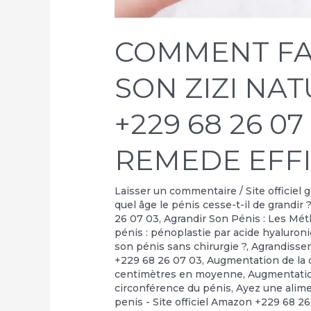
COMMENT FA
SON ZIZI NA
+229 68 26 07
REMEDE EFF
Laisser un commentaire
/
Site officiel
quel âge le pénis cesse-t-il de grandir 
26 07 03
,
Agrandir Son Pénis : Les Mé
pénis : pénoplastie par acide hyaluron
son pénis sans chirurgie ?
,
Agrandisse
+229 68 26 07 03
,
Augmentation de la c
centimètres en moyenne
,
Augmentati
circonférence du pénis
,
Ayez une alime
penis - Site officiel Amazon +229 68 2