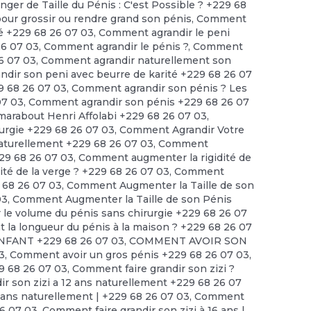
nger de Taille du Pénis : C'est Possible ? +229 68
 grossir ou rendre grand son pénis
,
Comment
té +229 68 26 07 03
,
Comment agrandir le peni
26 07 03
,
Comment agrandir le pénis ?
,
Comment
6 07 03
,
Comment agrandir naturellement son
dir son peni avec beurre de karité +229 68 26 07
9 68 26 07 03
,
Comment agrandir son pénis ? Les
07 03
,
Comment agrandir son pénis +229 68 26 07
arabout Henri Affolabi +229 68 26 07 03
,
urgie +229 68 26 07 03
,
Comment Agrandir Votre
turellement +229 68 26 07 03
,
Comment
229 68 26 07 03
,
Comment augmenter la rigidité de
té de la verge ? +229 68 26 07 03
,
Comment
 68 26 07 03
,
Comment Augmenter la Taille de son
03
,
Comment Augmenter la Taille de son Pénis
e volume du pénis sans chirurgie +229 68 26 07
a longueur du pénis à la maison ? +229 68 26 07
FANT +229 68 26 07 03
,
COMMENT AVOIR SON
3
,
Comment avoir un gros pénis +229 68 26 07 03
,
9 68 26 07 03
,
Comment faire grandir son zizi ?
r son zizi a 12 ans naturellement +229 68 26 07
2 ans naturellement | +229 68 26 07 03
,
Comment
26 07 03
,
Comment faire grandir son zizi à 16 ans |