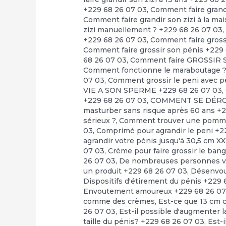
+229 68 26 07 03
,
Comment faire grandi
Comment faire grandir son zizi à la ma
zizi manuellement ? +229 68 26 07 03
+229 68 26 07 03
,
Comment faire grossi
Comment faire grossir son pénis +229
68 26 07 03
,
Comment faire GROSSIR S
Comment fonctionne le maraboutage 
07 03
,
Comment grossir le peni avec pe
VIE A SON SPERME +229 68 26 07 03
,
+229 68 26 07 03
,
COMMENT SE DÉRO
masturber sans risque après 60 ans +
sérieux ?
,
Comment trouver une pommade
03
,
Comprimé pour agrandir le peni +2
agrandir votre pénis jusqu'à 30,5 cm X
07 03
,
Crème pour faire grossir le bang
26 07 03
,
De nombreuses personnes veu
un produit +229 68 26 07 03
,
Désenvo
Dispositifs d'étirement du pénis +229 
Envoutement amoureux +229 68 26 07
comme des crèmes
,
Est-ce que 13 cm c
26 07 03
,
Est-il possible d'augmenter la
taille du pénis? +229 68 26 07 03
,
Est-i