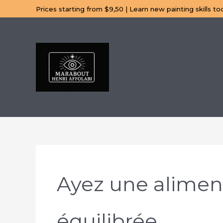
Aller
Prices starting from $9,50 | Learn new painting skills to
au
contenu
Ayez une aliment
équilibrée