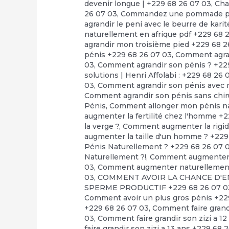
devenir longue | +229 68 26 07 03
,
Cha
26 07 03
,
Commandez une pommade pour
agrandir le peni avec le beurre de kari
naturellement en afrique pdf +229 68 
agrandir mon troisième pied +229 68 2
pénis +229 68 26 07 03
,
Comment agran
03
,
Comment agrandir son pénis ? +22
solutions | Henri Affolabi : +229 68 26 
03
,
Comment agrandir son pénis avec m
Comment agrandir son pénis sans chir
Pénis
,
Comment allonger mon pénis na
augmenter la fertilité chez l'homme +
la verge ?
,
Comment augmenter la rigidi
augmenter la taille d'un homme ? +229
Pénis Naturellement ? +229 68 26 07 
Naturellement ?!
,
Comment augmenter l
03
,
Comment augmenter naturellement l
03
,
COMMENT AVOIR LA CHANCE D'EN
SPERME PRODUCTIF +229 68 26 07 0
Comment avoir un plus gros pénis +22
+229 68 26 07 03
,
Comment faire grandi
03
,
Comment faire grandir son zizi a 1
faire grandir son zizi a 13 ans +229 68 