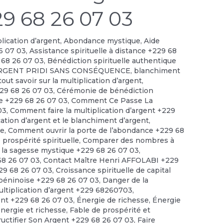
29 68 26 07 03
plication d’argent
,
Abondance mystique
,
Aide
6 07 03
,
Assistance spirituelle à distance +229 68
 68 26 07 03
,
Bénédiction spirituelle authentique
RGENT PRIDI SANS CONSÉQUENCE
,
blanchiment
out savoir sur la multiplication d’argent
,
229 68 26 07 03
,
Cérémonie de bénédiction
le +229 68 26 07 03
,
Comment Ce Passe La
03
,
Comment faire la multiplication d’argent +229
cation d’argent et le blanchiment d’argent
,
ce
,
Comment ouvrir la porte de l’abondance +229 68
prospérité spirituelle
,
Comparer des nombres à
 la sagesse mystique +229 68 26 07 03
,
 68 26 07 03
,
Contact Maître Henri AFFOLABI +229
229 68 26 07 03
,
Croissance spirituelle de capital
 béninoise +229 68 26 07 03
,
Danger de la
ultiplication d’argent +229 68260703
,
ent +229 68 26 07 03
,
Énergie de richesse
,
Énergie
énergie et richesse
,
Fable de prospérité et
ructifier Son Argent +229 68 26 07 03
,
Faire