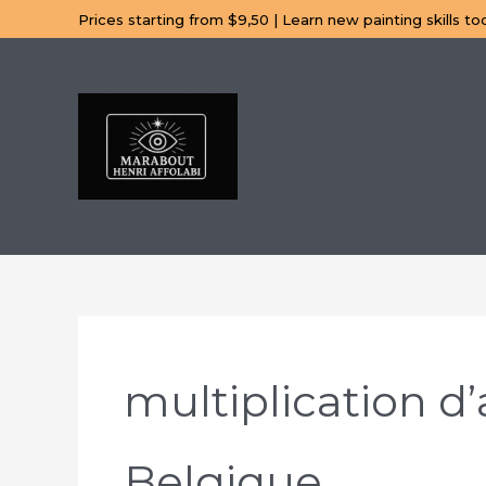
Aller
Prices starting from $9,50 | Learn new painting skills to
au
contenu
multiplication d
Belgique