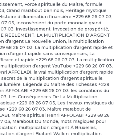
stissement
,
Force spirituelle du Maître
,
formule
03
,
Grand marabout béninois
,
Héritage mystique
Histoire d’illumination financière +229 68 26 07 03
,
6 07 03
,
inconvénient du porte monnaie grand
 07 03
,
investissement
,
Invocation de prospérité
,
STE REELEMENT
,
LA MULTIPLICATION D’ARGENT
ion d’argent La Nouvelle Union
,
la multiplication
229 68 26 07 03
,
La multiplication d’argent rapide et
tion d’argent rapide sans consequences
,
La
efficace et rapide +229 68 26 07 03
,
La multiplication
 multiplication d’argent YouTube +229 68 26 07 03
,
enri AFFOLABI
,
la vrai multiplication d’argent rapide
 secret de la multiplication d’argent spirituelle
,
la lumière
,
Légende du Maître des richesses +229
ri AFFOLABI +229 68 26 07 03
,
les conditions du
 03
,
Les Conséquences De La Multiplication
magique +229 68 26 07 03
,
Les travaux mystiques du
se +229 68 26 07 03
,
Maître marabout de
OLABI
,
Maître spirituel Henri AFFOLABI +229 68 26
07 03
,
Marabout Du Monde
,
mots magiques pour
pication
,
multiplication d’argent À Bruxelles
,
ication d’argent Bratant Wallon
,
multiplication