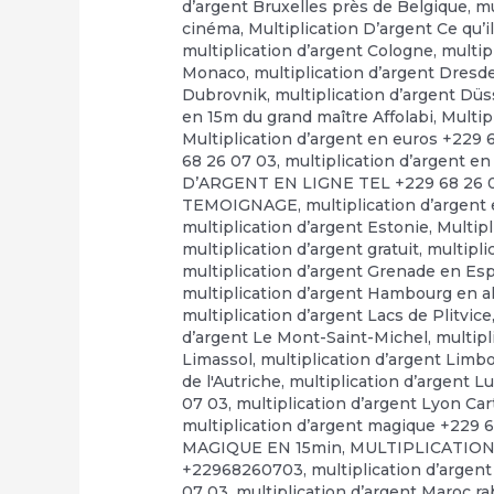
d’argent Bruxelles près de Belgique
,
mu
cinéma
,
Multiplication D’argent Ce qu’il
multiplication d’argent Cologne
,
multip
Monaco
,
multiplication d’argent Dresd
Dubrovnik
,
multiplication d’argent Düs
en 15m du grand maître Affolabi
,
Multip
Multiplication d’argent en euros +229 
68 26 07 03
,
multiplication d’argent en
D’ARGENT EN LIGNE TEL +229 68 26 
TEMOIGNAGE
,
multiplication d’argent
multiplication d’argent Estonie
,
Multip
multiplication d’argent gratuit
,
multipli
multiplication d’argent Grenade en E
multiplication d’argent Hambourg en 
multiplication d’argent Lacs de Plitvice
d’argent Le Mont-Saint-Michel
,
multipl
Limassol
,
multiplication d’argent Limb
de l'Autriche
,
multiplication d’argent 
07 03
,
multiplication d’argent Lyon Ca
multiplication d’argent magique +229 
MAGIQUE EN 15min
,
MULTIPLICATION
+22968260703
,
multiplication d’argen
07 03
,
multiplication d’argent Maroc r