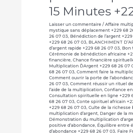
15 Minutes +2
Laisser un commentaire
/
Affaire multi
mystique sans déplacement +229 68 2
26 07 03
,
Bénédiction de l’argent +229
+229 68 26 07 03
,
BLANCHIMENT D’A
d’argent rapide +229 68 26 07 03
,
Bon t
Cérémonie de bénédiction africaine +
financière
,
Chance financière spirituel
Multiplication ĎArgent +229 68 26 07 
68 26 07 03
,
Comment faire la multipli
Comment ouvrir la porte de l’abondan
26 07 03
,
Comment réussir un rituel de 
l’aide de la multiplication
,
Confiance en
Consultation spirituelle en ligne +229
68 26 07 03
,
Conte spirituel africain +
+229 68 26 07 03
,
Culte de la richesse
multiplication d’argent
,
Danger de la m
Démonstration du multiplication d’arg
positive d’abondance
,
Équilibre entre 
d’abondance +229 68 26 07 03
,
Faire F