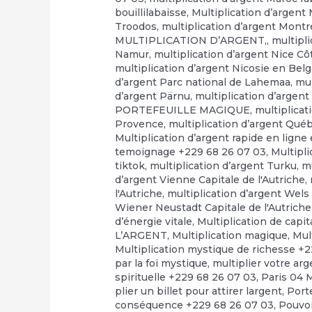
bouillilabaisse
,
Multiplication d’argent
Troodos
,
multiplication d’argent Montr
MULTIPLICATION D’ARGENT,
,
multipl
Namur
,
multiplication d’argent Nice Cô
multiplication d’argent Nicosie en Bel
d’argent Parc national de Lahemaa
,
mul
d’argent Pärnu
,
multiplication d’arge
PORTEFEUILLE MAGIQUE
,
multiplicat
Provence
,
multiplication d’argent Qué
Multiplication d’argent rapide en ligne e
temoignage +229 68 26 07 03
,
Multipli
tiktok
,
multiplication d’argent Turku
,
mu
d’argent Vienne Capitale de l'Autriche
,
l'Autriche
,
multiplication d’argent Wels 
Wiener Neustadt Capitale de l'Autriche
d’énergie vitale
,
Multiplication de capi
L’ARGENT
,
Multiplication magique
,
Mul
Multiplication mystique de richesse +
par la foi mystique
,
multiplier votre ar
spirituelle +229 68 26 07 03
,
Paris 04 
plier un billet pour attirer largent
,
Port
conséquence +229 68 26 07 03
,
Pouvo