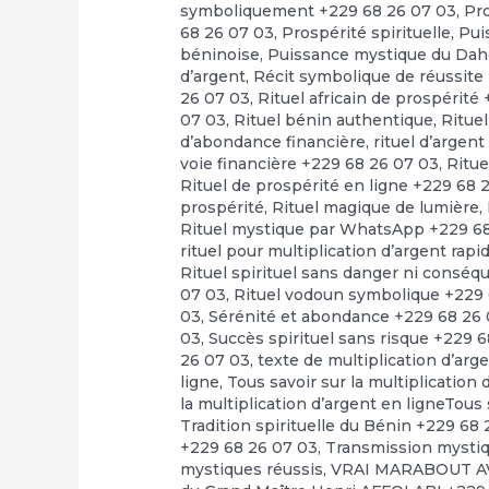
symboliquement +229 68 26 07 03
,
Pr
68 26 07 03
,
Prospérité spirituelle
,
Pui
béninoise
,
Puissance mystique du Dah
d’argent
,
Récit symbolique de réussite
26 07 03
,
Rituel africain de prospérité
07 03
,
Rituel bénin authentique
,
Rituel
d’abondance financière
,
rituel d’argen
voie financière +229 68 26 07 03
,
Ritue
Rituel de prospérité en ligne +229 68 
prospérité
,
Rituel magique de lumière
,
Rituel mystique par WhatsApp +229 6
rituel pour multiplication d’argent rap
Rituel spirituel sans danger ni consé
07 03
,
Rituel vodoun symbolique +229 
03
,
Sérénité et abondance +229 68 26
03
,
Succès spirituel sans risque +229 
26 07 03
,
texte de multiplication d’arg
ligne
,
Tous savoir sur la multiplication
la multiplication d’argent en ligneTous 
Tradition spirituelle du Bénin +229 68
+229 68 26 07 03
,
Transmission mystiq
mystiques réussis
,
VRAI MARABOUT A