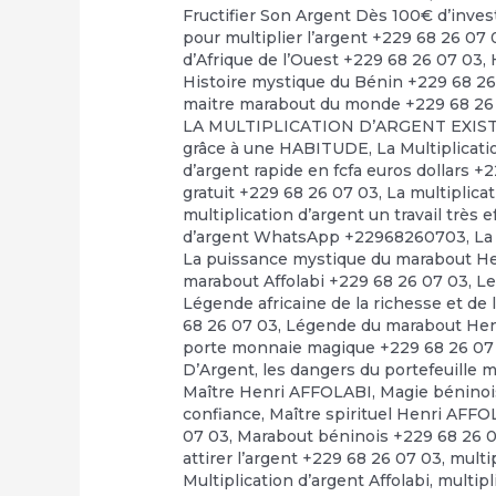
Fructifier Son Argent Dès 100€ d’inve
pour multiplier l’argent +229 68 26 07 
d’Afrique de l’Ouest +229 68 26 07 03
,
Histoire mystique du Bénin +229 68 2
maitre marabout du monde +229 68 26
LA MULTIPLICATION D’ARGENT EXI
grâce à une HABITUDE
,
La Multiplicat
d’argent rapide en fcfa euros dollars +
gratuit +229 68 26 07 03
,
La multiplica
multiplication d’argent un travail très 
d’argent WhatsApp +22968260703
,
La
La puissance mystique du marabout H
marabout Affolabi +229 68 26 07 03
,
Le
Légende africaine de la richesse et de 
68 26 07 03
,
Légende du marabout Hen
porte monnaie magique +229 68 26 07
D’Argent
,
les dangers du portefeuille 
Maître Henri AFFOLABI
,
Magie béninoi
confiance
,
Maître spirituel Henri AFF
07 03
,
Marabout béninois +229 68 26 
attirer l’argent +229 68 26 07 03
,
multi
Multiplication d’argent Affolabi
,
multipl