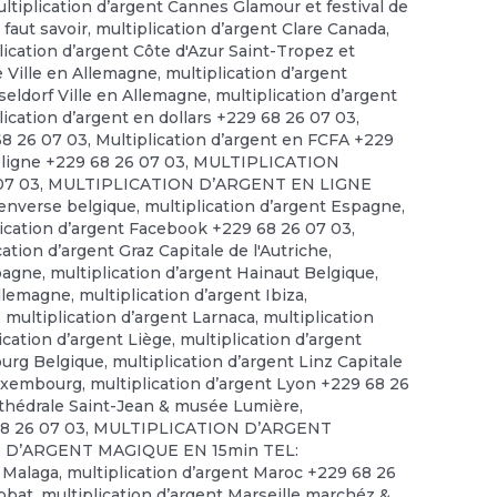
ltiplication d’argent Cannes Glamour et festival de
 faut savoir
,
multiplication d’argent Clare Canada
,
lication d’argent Côte d'Azur Saint-Tropez et
e Ville en Allemagne
,
multiplication d’argent
seldorf Ville en Allemagne
,
multiplication d’argent
lication d’argent en dollars +229 68 26 07 03
,
68 26 07 03
,
Multiplication d’argent en FCFA +229
 ligne +229 68 26 07 03
,
MULTIPLICATION
07 03
,
MULTIPLICATION D’ARGENT EN LIGNE
 enverse belgique
,
multiplication d’argent Espagne
,
lication d’argent Facebook +229 68 26 07 03
,
cation d’argent Graz Capitale de l'Autriche
,
spagne
,
multiplication d’argent Hainaut Belgique
,
allemagne
,
multiplication d’argent Ibiza
,
,
multiplication d’argent Larnaca
,
multiplication
ication d’argent Liège
,
multiplication d’argent
ourg Belgique
,
multiplication d’argent Linz Capitale
Luxembourg
,
multiplication d’argent Lyon +229 68 26
rthédrale Saint-Jean & musée Lumière
,
68 26 07 03
,
MULTIPLICATION D’ARGENT
 D’ARGENT MAGIQUE EN 15min TEL:
t Malaga
,
multiplication d’argent Maroc +229 68 26
abbat
,
multiplication d’argent Marseille marchéz &