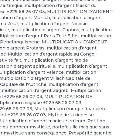
 Martinique
,
multiplication d’argent Massif du
éal +229 68 26 07 03
,
MULTIPLICATION D’ARGENT
ication d’argent Munich
,
multiplication d’argent
te d'Azur
,
multiplication d’argent Nicosie
,
gique
,
multiplication d’argent Paphos
,
multiplication
tiplication d’argent Paris Tour Eiffel
,
multiplication
nt Penetanguishene
,
MULTIPLICATION D’ARGENT
ion d’argent Protaras
,
multiplication d’argent
bec
,
Multiplication d’argent rapide au Congo
,
t vite fait
,
multiplication d’argent rapide
cation d’argent spirituelle
,
multiplication d’argent
ltiplication d’argent Valence
,
multiplication
multiplication d’argent Villach Capitale de
Capitale de l'Autriche
,
multiplication d’argent
,
multiplication d’argent Zagreb
,
Multiplication
tal +229 68 26 07 03
,
MULTIPLICATION DE
tiplication magique +229 68 26 07 03
,
229 68 26 07 03
,
Multiplier son énergie financière
gent +229 68 26 07 03
,
Mythe de la richesse
Multiplication d’argent magique en euro
,
Pétition
,
e du bonheur mystique
,
portefeuille magique sans
ir mystique sans conséquence
,
Prospérité garantie