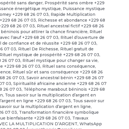
ospérité sans danger
,
Prospérité sans ombre +229
ssance énergétique mystique
,
Puissance mystique
omey +229 68 26 07 03
,
Rapide Multiplication
 +229 68 26 07 03
,
Richesse et abondance +229 68
 +229 68 26 07 03
,
Rituel ancestral fictif +229 68 26
 béninois pour attirer la chance financière
,
Rituel
t avec l’œuf +229 68 26 07 03
,
Rituel d’ouverture de
l de confiance et de réussite +229 68 26 07 03
,
26 07 03
,
Rituel De Richesse
,
Rituel gratuit de
Rituel mystique de prospérité +229 68 26 07 03
,
8 26 07 03
,
Rituel mystique pour changer sa vie
,
ide +229 68 26 07 03
,
Rituel sans conséquence
,
quence
,
Rituel sûr et sans conséquence +229 68 26
68 26 07 03
,
Savoir ancestral bénin +229 68 26 07
 07 03
,
Spiritualité africaine ancienne +229 68 26 07
68 26 07 03
,
Téléphone marabout béninois +229 68
en
,
Tous savoir sur la multiplication d’argent en
 d’argent en ligne +229 68 26 07 03
,
Tous savoir sur
savoir sur la multiplication d’argent en ligne
,
 26 07 03
,
Transformation financière symbolique
ue bienfaisante +229 68 26 07 03
,
Travaux
VEC LA MULTIPLICATION D’ARGENT
,
WhatsApp