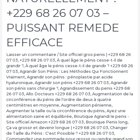
+229 68 26 07 03 –
PUISSANT REMEDE
EFFICACE
Laisser un commentaire
/
Site officiel gros penis | +229 68 26
07 03
,
+229 68 26 07 03
,
À quel âge le pénis cesse-t-il de
grandir ?
,
À quel âge le pénis cesse-t-il de grandir ? +229 68 26
07 03
,
Agrandir Son Pénis : Les Méthodes Qui Fonctionnent
Vraiment
,
Agrandir son pénis : pénoplastie par acide
hyaluronique
,
Agrandir son pénis +229 68 26 07 03
,
Agrandir
son pénis sans chirurgie ?
,
Agrandissement du penis +229 68
26 07 03
,
Allo Docteurs +229 68 26 07 03
,
Augmentation de la
circonférence du pénis de l'ordre de deux à quatre
centimètres en moyenne
,
Augmentation pénienne
,
Augmenter la taille ou la circonférence du pénis
,
Ayez une
alimentation saine et équilibrée
,
Boutique Agrandi le penis -
Site officiel Amazon +229 68 26 07 03
,
Boutique Penis long
,
Ça va grossir et devenir longue | +229 68 26 07 03
,
Changer
de Taille du Pénis : C'est Possible ? +229 68 26 07 03
,
Commandez une pommade pour grossir ou rendre grand son