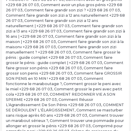
+229 68 26 07 03
,
Comment avoir un plus gros pénis +229 68
26 07 03
,
Comment faire grandir son zizi ? +229 68 26 07 03
,
Comment faire grandir son zizi a 12 ans naturellement +229 68
26 07 03
,
Comment faire grandir son zizi a 12 ans
naturellement | +229 68 26 07 03
,
Comment faire grandir son
zizi a 13 ans +229 68 26 07 03
,
Comment faire grandir son zizi à
16 ans | +229 68 26 07 03
,
Comment faire grandir son zizi à la
maison | +229 68 26 07 03
,
Comment faire grandir son zizi à la
maisonv +229 68 26 07 03
,
Comment faire grandir son zizi
manuellement ? +229 68 26 07 03
,
Comment faire grossir le
pénis : guide complet +229 68 26 07 03
,
Comment faire
grossir le pénis : guide complet | +229 68 26 07 03
,
Comment
faire grossir son pénis +229 68 26 07 03
,
Comment faire
grossir son penis +229 68 26 07 03
,
Comment faire GROSSIR
SON PENIS en 10 MIN ! +229 68 26 07 03
,
Comment
fonctionne le maraboutage ?
,
Comment grossir le peni avec
le miel +229 68 26 07 03
,
Comment grossir le peni avec petit
cola +229 68 26 07 03
,
COMMENT REDONNER VIE A SON
SPERME +229 68 26 07 03
,
Comment Réussir
L'Agrandissement De Son Pénis +229 68 26 07 03
,
COMMENT
SE DÉROULENT L'ÉLARGISSEMENT
,
Comment se masturber
sans risque après 60 ans +229 68 26 07 03
,
Comment trouver
un marabout sérieux ?
,
Comment trouver une pommade pour
allonger et grossir le pénis +229 68 26 07 03
,
Comprimé pour