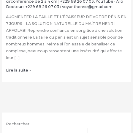
circonférence de 2 à 4 cm | +229 68 26 07 03
,
YouTube · Allo
Docteurs +229 68 26 07 03
/
voyanthenrie@gmail.com
AUGMENTER LA TAILLE ET L’ÉPAISSEUR DE VOTRE PÉNIS EN
7 JOURS – LA SOLUTION NATURELLE DU MAÎTRE HENRI
AFFOLABI Reprendre confiance en soi grâce à une solution
traditionnelle La taille du pénis est un sujet sensible pour de
nombreux hommes. Même si l’on essaie de banaliser ce
complexe, beaucoup ressentent une insécurité qui affecte
leur […]
COMMENT
Lire la suite »
FAIRE
GRANDIR
SON
ZIZI
NATURELLEMENT
:
+229
Rechercher
68
26
RECHERCHER