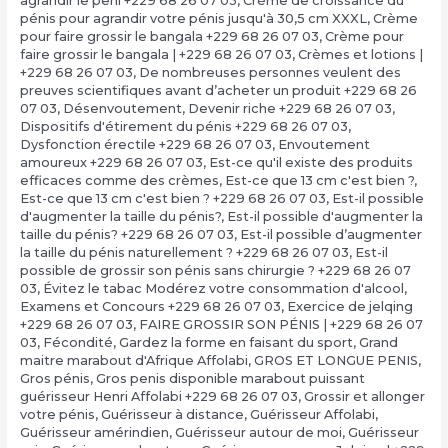
agrandir le peni +229 68 26 07 03
,
Crème de croissance du
pénis pour agrandir votre pénis jusqu'à 30,5 cm XXXL
,
Crème
pour faire grossir le bangala +229 68 26 07 03
,
Crème pour
faire grossir le bangala | +229 68 26 07 03
,
Crèmes et lotions |
+229 68 26 07 03
,
De nombreuses personnes veulent des
preuves scientifiques avant d’acheter un produit +229 68 26
07 03
,
Désenvoutement
,
Devenir riche +229 68 26 07 03
,
Dispositifs d'étirement du pénis +229 68 26 07 03
,
Dysfonction érectile +229 68 26 07 03
,
Envoutement
amoureux +229 68 26 07 03
,
Est-ce qu'il existe des produits
efficaces comme des crèmes
,
Est-ce que 13 cm c'est bien ?,
Est-ce que 13 cm c'est bien ? +229 68 26 07 03
,
Est-il possible
d'augmenter la taille du pénis?
,
Est-il possible d'augmenter la
taille du pénis? +229 68 26 07 03
,
Est-il possible d’augmenter
la taille du pénis naturellement ? +229 68 26 07 03
,
Est-il
possible de grossir son pénis sans chirurgie ? +229 68 26 07
03
,
Évitez le tabac Modérez votre consommation d'alcool
,
Examens et Concours +229 68 26 07 03
,
Exercice de jelqing
+229 68 26 07 03
,
FAIRE GROSSIR SON PÉNIS | +229 68 26 07
03
,
Fécondité
,
Gardez la forme en faisant du sport
,
Grand
maitre marabout d'Afrique Affolabi
,
GROS ET LONGUE PENIS
,
Gros pénis
,
Gros penis disponible marabout puissant
guérisseur Henri Affolabi +229 68 26 07 03
,
Grossir et allonger
votre pénis
,
Guérisseur à distance
,
Guérisseur Affolabi
,
Guérisseur amérindien
,
Guérisseur autour de moi
,
Guérisseur