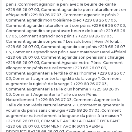
pénis
,
Comment agrandir le peni avec le beurre de karité
+229 68 26 07 03
,
Comment agrandir le peni naturellement en
afrique pdf +229 68 26 07 03
,
Comment agrandir le pénis ?
,
Comment agrandir mon troisième pied +229 68 26 07 03
,
Comment agrandir naturellement son pénis +229 68 26 07 03
,
Comment agrandir son peni avec beurre de karité +229 68 26
07 03
,
Comment agrandir son pénis ? +229 68 26 07 03
,
Comment agrandir son pénis ? Les solutions | Henri Affolabi :
+229 68 26 07 03
,
Comment agrandir son pénis +229 68 26 07
03
,
Comment agrandir son pénis avec marabout Henri Affolabi
+229 68 26 07 03
,
Comment agrandir son pénis sans chirurgie
+229 68 26 07 03
,
Comment Agrandir Votre Pénis
,
Comment
allonger mon pénis naturellement +229 68 26 07 03
,
Comment augmenter la fertilité chez l'homme +229 68 26 07
03
,
Comment augmenter la rigidité de la verge ?
,
Comment
augmenter la rigidité de la verge ? +229 68 26 07 03
,
Comment augmenter la taille d'un homme ? +229 68 26 07
03
,
Comment Augmenter la Taille de son Pénis
Naturellement ? +229 68 26 07 03
,
Comment Augmenter la
Taille de son Pénis Naturellement ?!
,
Comment augmenter le
volume du pénis sans chirurgie +229 68 26 07 03
,
Comment
augmenter naturellement la longueur du pénis à la maison ?
+229 68 26 07 03
,
COMMENT AVOIR LA CHANCE D'ENFANT
+229 68 26 07 03
,
COMMENT AVOIR SON SPERME
PRODUCTIF +229 68 26 07 03
,
Comment avoir un gros pénis