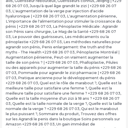
avis
,
Guérisseur rebouteux
,
Guérisseurs connus
,
Jelqing | +229
68 26 07 03
,
Jusqu'à quel âge grandit le zizi | +229 68 26 07
03
,
L'augmentation de la verge par injection d'acide
hyaluronique | +229 68 26 07 03
,
L'augmentation pénienne
,
L'importance de l'alimentation pour stimuler la croissance du
pénis | +229 68 26 07 03
,
La Pénoplastie Médicale : Agrandir
son Pénis sans chirurgie
,
Le Mag de la Santé +229 68 26 07
03
,
Le pouvoir des guérisseurs
,
Les médicaments ou la
pénoplastie +229 68 26 07 03
,
Les méthodes naturelles pour
agrandir son pénis
,
Penis enlargement: the truth and the
myths - The Health +229 68 26 07 03
,
Pénoplastie Montréal |
Augmentation pénienne
,
Peut-on vraiment augmenter la
taille de son pénis ? | +229 68 26 07 03
,
Phalloplastie
,
Pilules
ou des appareils pour augmenter la taille du pénis +229 68 26
07 03
,
Pommade pour agrandir le zizi pharmacie | +229 68 26
07 03
,
Pratique ancienne pour le développement du pénis
+229 68 26 07 03
,
Quel est le rôle de marabout ?
,
Quelle est la
meilleure taille pour satisfaire une femme ?
,
Quelle est la
meilleure taille pour satisfaire une femme ? +229 68 26 07 03
,
Quelle est la taille moyenne d'un zizi à 18 ans ? +229 68 26 07
03
,
Quelle est la taille normale de la verge ?
,
Quelle est la taille
normale de la verge ? +229 68 26 07 03
,
Qui est le marabout
le plus puissant ?
,
Sommaire du produit
,
Trouvez des offres
sur les Agrandi le penis dans la boutique Soins personnels sur
Amazon +229 68 26 07 03
,
Un gain immédiat de