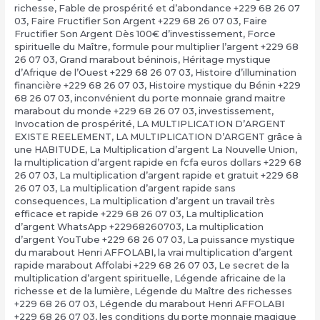
richesse
,
Fable de prospérité et d’abondance +229 68 26 07
03
,
Faire Fructifier Son Argent +229 68 26 07 03
,
Faire
Fructifier Son Argent Dès 100€ d’investissement
,
Force
spirituelle du Maître
,
formule pour multiplier l’argent +229 68
26 07 03
,
Grand marabout béninois
,
Héritage mystique
d’Afrique de l’Ouest +229 68 26 07 03
,
Histoire d’illumination
financière +229 68 26 07 03
,
Histoire mystique du Bénin +229
68 26 07 03
,
inconvénient du porte monnaie grand maitre
marabout du monde +229 68 26 07 03
,
investissement
,
Invocation de prospérité
,
LA MULTIPLICATION D’ARGENT
EXISTE REELEMENT
,
LA MULTIPLICATION D’ARGENT grâce à
une HABITUDE
,
La Multiplication d’argent La Nouvelle Union
,
la multiplication d’argent rapide en fcfa euros dollars +229 68
26 07 03
,
La multiplication d’argent rapide et gratuit +229 68
26 07 03
,
La multiplication d’argent rapide sans
consequences
,
La multiplication d’argent un travail très
efficace et rapide +229 68 26 07 03
,
La multiplication
d’argent WhatsApp +22968260703
,
La multiplication
d’argent YouTube +229 68 26 07 03
,
La puissance mystique
du marabout Henri AFFOLABI
,
la vrai multiplication d’argent
rapide marabout Affolabi +229 68 26 07 03
,
Le secret de la
multiplication d’argent spirituelle
,
Légende africaine de la
richesse et de la lumière
,
Légende du Maître des richesses
+229 68 26 07 03
,
Légende du marabout Henri AFFOLABI
+229 68 26 07 03
,
les conditions du porte monnaie magique