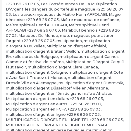
+229 68 26 07 03
,
Les Conséquences De La Multiplication
D’Argent
,
les dangers du portefeuille magique +229 68 26 07
03
,
Les travaux mystiques du Maître Henri AFFOLABI
,
Magie
béninoise +229 68 26 07 03
,
Maître marabout de confiance
,
Maître spirituel Henri AFFOLABI
,
Maître spirituel Henri
AFFOLABI +229 68 26 07 03
,
Marabout béninois +229 68 26
07 03
,
Marabout Du Monde
,
mots magiques pour attirer
l’argent +229 68 26 07 03
,
multipication
,
multiplication
d’argent À Bruxelles
,
Multiplication d’argent Affolabi
,
multiplication d’argent Bratant Wallon
,
multiplication d’argent
Bruxelles près de Belgique
,
multiplication d’argent Cannes
Glamour et festival de cinéma
,
Multiplication D’argent Ce qu’il
faut savoir
,
multiplication d’argent Clare Canada
,
multiplication d’argent Cologne
,
multiplication d’argent Côte
d'Azur Saint-Tropez et Monaco
,
multiplication d’argent
Dresde Ville en Allemagne
,
multiplication d’argent Dubrovnik
,
multiplication d’argent Düsseldorf Ville en Allemagne
,
multiplication d’argent en 15m du grand maître Affolabi
,
Multiplication d’argent en dollars +229 68 26 07 03
,
Multiplication d’argent en euros +229 68 26 07 03
,
Multiplication d’argent en FCFA +229 68 26 07 03
,
multiplication d’argent en ligne +229 68 26 07 03
,
MULTIPLICATION D’ARGENT EN LIGNE TEL +229 68 26 07 03
,
MULTIPLICATION D’ARGENT EN LIGNE TEMOIGNAGE
,
multiplication d’argent enverse belgique
,
multiplication