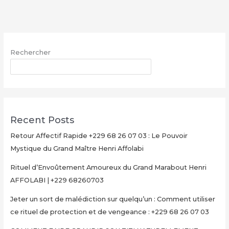
avec
le
Grand
Maître
Rechercher
Henri
AFFOLABI
RECHERCHER
–
Secret
Rituel
Authentique
Recent Posts
et
Ultra-
Retour Affectif Rapide +229 68 26 07 03 : Le Pouvoir
Rapide
Mystique du Grand Maître Henri Affolabi
pour
Rituel d’Envoûtement Amoureux du Grand Marabout Henri
Multiplier
AFFOLABI | +229 68260703
Votre
Argent
Jeter un sort de malédiction sur quelqu’un : Comment utiliser
en
ce rituel de protection et de vengeance : +229 68 26 07 03
15