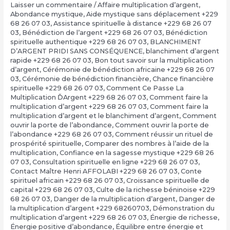
Laisser un commentaire
/
Affaire multiplication d’argent
,
Abondance mystique
,
Aide mystique sans déplacement +229
68 26 07 03
,
Assistance spirituelle à distance +229 68 26 07
03
,
Bénédiction de l’argent +229 68 26 07 03
,
Bénédiction
spirituelle authentique +229 68 26 07 03
,
BLANCHIMENT
D’ARGENT PRIDI SANS CONSÉQUENCE
,
blanchiment d’argent
rapide +229 68 26 07 03
,
Bon tout savoir sur la multiplication
d’argent
,
Cérémonie de bénédiction africaine +229 68 26 07
03
,
Cérémonie de bénédiction financière
,
Chance financière
spirituelle +229 68 26 07 03
,
Comment Ce Passe La
Multiplication ĎArgent +229 68 26 07 03
,
Comment faire la
multiplication d’argent +229 68 26 07 03
,
Comment faire la
multiplication d’argent et le blanchiment d’argent
,
Comment
ouvrir la porte de l’abondance
,
Comment ouvrir la porte de
l’abondance +229 68 26 07 03
,
Comment réussir un rituel de
prospérité spirituelle
,
Comparer des nombres à l’aide de la
multiplication
,
Confiance en la sagesse mystique +229 68 26
07 03
,
Consultation spirituelle en ligne +229 68 26 07 03
,
Contact Maître Henri AFFOLABI +229 68 26 07 03
,
Conte
spirituel africain +229 68 26 07 03
,
Croissance spirituelle de
capital +229 68 26 07 03
,
Culte de la richesse béninoise +229
68 26 07 03
,
Danger de la multiplication d’argent
,
Danger de
la multiplication d’argent +229 68260703
,
Démonstration du
multiplication d’argent +229 68 26 07 03
,
Énergie de richesse
,
Énergie positive d’abondance
,
Équilibre entre énergie et