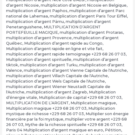
d’argent Nicosie
,
multiplication d’argent Nicosie en Belgique
,
multiplication d’argent Paphos
,
multiplication d’argent Parc
national de Lahemaa
,
multiplication d’argent Paris Tour Eiffel
,
multiplication d’argent Pärnu
,
multiplication d’argent
Penetanguishene
,
MULTIPLICATION D’ARGENT
PORTEFEUILLE MAGIQUE
,
multiplication d’argent Protaras
,
multiplication d’argent Provence
,
multiplication d’argent
Québec
,
Multiplication d’argent rapide au Congo
,
Multiplication d’argent rapide en ligne et vite fait
,
multiplication d’argent rapide temoignage +229 68 26 07 03
,
Multiplication d’argent spirituelle
,
multiplication d’argent
tiktok
,
multiplication d’argent Turku
,
multiplication d’argent
Valence
,
multiplication d’argent Vienne Capitale de l'Autriche
,
multiplication d’argent Villach Capitale de l'Autriche
,
multiplication d’argent Wels Capitale de l'Autriche
,
multiplication d’argent Wiener Neustadt Capitale de
l'Autriche
,
multiplication d’argent Zagreb
,
Multiplication
d’énergie vitale
,
Multiplication de capital +229 68 26 07 03
,
MULTIPLICATION DE L’ARGENT
,
Multiplication magique
,
Multiplication magique +229 68 26 07 03
,
Multiplication
mystique de richesse +229 68 26 07 03
,
Multiplier son énergie
financière par la foi mystique
,
multiplier votre argent +229 68
26 07 03
,
Mythe de la richesse spirituelle +229 68 26 07 03
,
Paris 04 Multiplication d’argent magique en euro
,
Pétition
,