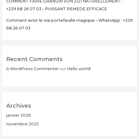
Minutes
COMMENT FAIRE GRANDIR SON ZIZI NATURELLEMENT :
+229
+229 68 26 07 03 – PUISSANT REMEDE EFFICACE
68
Comment avoir le vrai portefeuille magique – WhatsApp : +229
26
68 26 07 03
07
03
Recent Comments
A WordPress Commenter
sur
Hello world!
Archives
janvier 2026
novembre 2025