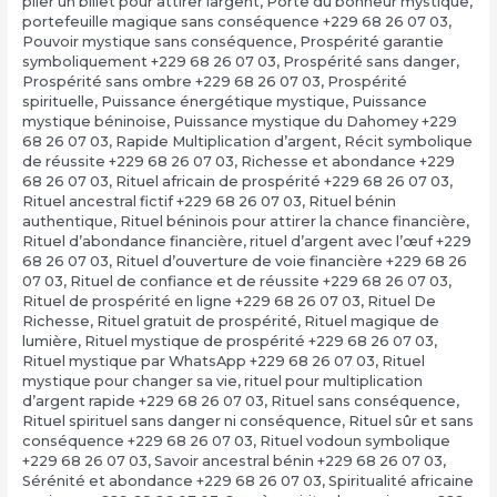
plier un billet pour attirer largent
,
Porte du bonheur mystique
,
portefeuille magique sans conséquence +229 68 26 07 03
,
Pouvoir mystique sans conséquence
,
Prospérité garantie
symboliquement +229 68 26 07 03
,
Prospérité sans danger
,
Prospérité sans ombre +229 68 26 07 03
,
Prospérité
spirituelle
,
Puissance énergétique mystique
,
Puissance
mystique béninoise
,
Puissance mystique du Dahomey +229
68 26 07 03
,
Rapide Multiplication d’argent
,
Récit symbolique
de réussite +229 68 26 07 03
,
Richesse et abondance +229
68 26 07 03
,
Rituel africain de prospérité +229 68 26 07 03
,
Rituel ancestral fictif +229 68 26 07 03
,
Rituel bénin
authentique
,
Rituel béninois pour attirer la chance financière
,
Rituel d’abondance financière
,
rituel d’argent avec l’œuf +229
68 26 07 03
,
Rituel d’ouverture de voie financière +229 68 26
07 03
,
Rituel de confiance et de réussite +229 68 26 07 03
,
Rituel de prospérité en ligne +229 68 26 07 03
,
Rituel De
Richesse
,
Rituel gratuit de prospérité
,
Rituel magique de
lumière
,
Rituel mystique de prospérité +229 68 26 07 03
,
Rituel mystique par WhatsApp +229 68 26 07 03
,
Rituel
mystique pour changer sa vie
,
rituel pour multiplication
d’argent rapide +229 68 26 07 03
,
Rituel sans conséquence
,
Rituel spirituel sans danger ni conséquence
,
Rituel sûr et sans
conséquence +229 68 26 07 03
,
Rituel vodoun symbolique
+229 68 26 07 03
,
Savoir ancestral bénin +229 68 26 07 03
,
Sérénité et abondance +229 68 26 07 03
,
Spiritualité africaine