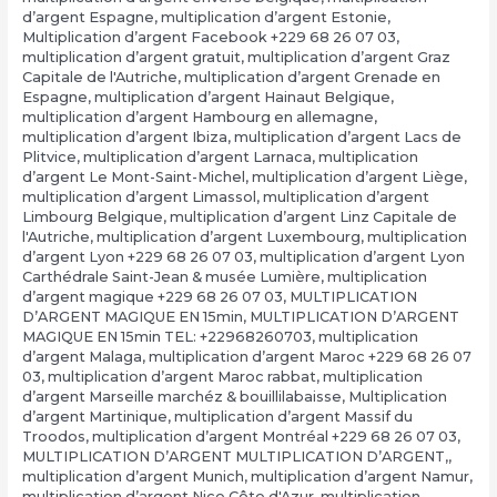
d’argent Espagne
,
multiplication d’argent Estonie
,
Multiplication d’argent Facebook +229 68 26 07 03
,
multiplication d’argent gratuit
,
multiplication d’argent Graz
Capitale de l'Autriche
,
multiplication d’argent Grenade en
Espagne
,
multiplication d’argent Hainaut Belgique
,
multiplication d’argent Hambourg en allemagne
,
multiplication d’argent Ibiza
,
multiplication d’argent Lacs de
Plitvice
,
multiplication d’argent Larnaca
,
multiplication
d’argent Le Mont-Saint-Michel
,
multiplication d’argent Liège
,
multiplication d’argent Limassol
,
multiplication d’argent
Limbourg Belgique
,
multiplication d’argent Linz Capitale de
l'Autriche
,
multiplication d’argent Luxembourg
,
multiplication
d’argent Lyon +229 68 26 07 03
,
multiplication d’argent Lyon
Carthédrale Saint-Jean & musée Lumière
,
multiplication
d’argent magique +229 68 26 07 03
,
MULTIPLICATION
D’ARGENT MAGIQUE EN 15min
,
MULTIPLICATION D’ARGENT
MAGIQUE EN 15min TEL: +22968260703
,
multiplication
d’argent Malaga
,
multiplication d’argent Maroc +229 68 26 07
03
,
multiplication d’argent Maroc rabbat
,
multiplication
d’argent Marseille marchéz & bouillilabaisse
,
Multiplication
d’argent Martinique
,
multiplication d’argent Massif du
Troodos
,
multiplication d’argent Montréal +229 68 26 07 03
,
MULTIPLICATION D’ARGENT MULTIPLICATION D’ARGENT,
,
multiplication d’argent Munich
,
multiplication d’argent Namur
,
multiplication d’argent Nice Côte d'Azur
,
multiplication