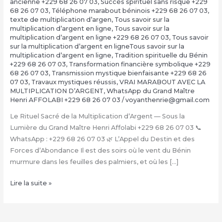
ancienne +229 68 26 07 03
,
Succès spirituel sans risque +229
68 26 07 03
,
Téléphone marabout béninois +229 68 26 07 03
,
texte de multiplication d’argen
,
Tous savoir sur la
multiplication d’argent en ligne
,
Tous savoir sur la
multiplication d’argent en ligne +229 68 26 07 03
,
Tous savoir
sur la multiplication d’argent en ligneTous savoir sur la
multiplication d’argent en ligne
,
Tradition spirituelle du Bénin
+229 68 26 07 03
,
Transformation financière symbolique +229
68 26 07 03
,
Transmission mystique bienfaisante +229 68 26
07 03
,
Travaux mystiques réussis
,
VRAI MARABOUT AVEC LA
MULTIPLICATION D’ARGENT
,
WhatsApp du Grand Maître
Henri AFFOLABI +229 68 26 07 03
/
voyanthenrie@gmail.com
Le Rituel Sacré de la Multiplication d’Argent — Sous la
Lumière du Grand Maître Henri Affolabi +229 68 26 07 03 📞
WhatsApp : +229 68 26 07 03 🌿 L’Appel du Destin et des
Forces d’Abondance Il est des soirs où le vent du Bénin
murmure dans les feuilles des palmiers, et où les […]
La
Lire la suite »
Multiplication
d’Argent
Magique