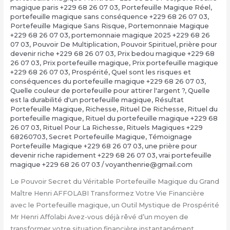
magique paris +229 68 26 07 03
,
Portefeuille Magique Réel
,
portefeuille magique sans conséquence +229 68 26 07 03
,
Portefeuille Magique Sans Risque
,
Portemonnaie Magique
+229 68 26 07 03
,
portemonnaie magique 2025 +229 68 26
07 03
,
Pouvoir De Multiplication
,
Pouvoir Spirituel
,
prière pour
devenir riche +229 68 26 07 03
,
Prix bedou magique +229 68
26 07 03
,
Prix portefeuille magique
,
Prix portefeuille magique
+229 68 26 07 03
,
Prospérité
,
Quel sont les risques et
conséquences du portefeuille magique +229 68 26 07 03
,
Quelle couleur de portefeuille pour attirer l'argent ?
,
Quelle
est la durabilité d'un portefeuille magique
,
Résultat
Portefeuille Magique
,
Richesse
,
Rituel De Richesse
,
Rituel du
portefeuille magique
,
Rituel du portefeuille magique +229 68
26 07 03
,
Rituel Pour La Richesse
,
Rituels Magiques +229
68260703
,
Secret Portefeuille Magique
,
Témoignage
Portefeuille Magique +229 68 26 07 03
,
une prière pour
devenir riche rapidement +229 68 26 07 03
,
vrai portefeuille
magique +229 68 26 07 03
/
voyanthenrie@gmail.com
Le Pouvoir Secret du Véritable Portefeuille Magique du Grand
Maître Henri AFFOLABI Transformez Votre Vie Financière
avec le Portefeuille magique, un Outil Mystique de Prospérité
Mr Henri Affolabi Avez-vous déjà rêvé d’un moyen de
transformer votre situation financière instantanément,