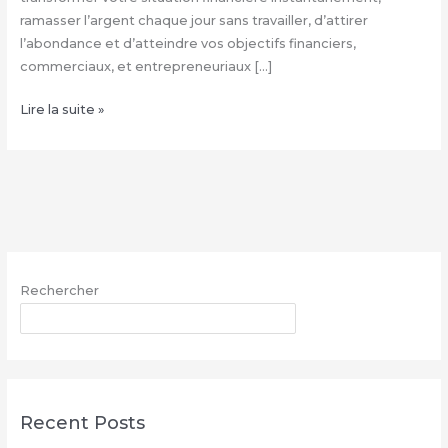
ramasser l’argent chaque jour sans travailler, d’attirer
l’abondance et d’atteindre vos objectifs financiers,
commerciaux, et entrepreneuriaux […]
Comment
Lire la suite »
avoir
le
vrai
portefeuille
magique
–
WhatsApp
Rechercher
:
+229
RECHERCHER
68
26
07
03
Recent Posts