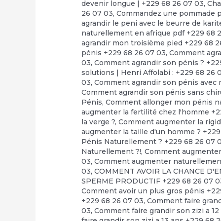
devenir longue | +229 68 26 07 03
,
Cha
26 07 03
,
Commandez une pommade pour
agrandir le peni avec le beurre de kari
naturellement en afrique pdf +229 68 
agrandir mon troisième pied +229 68 2
pénis +229 68 26 07 03
,
Comment agran
03
,
Comment agrandir son pénis ? +22
solutions | Henri Affolabi : +229 68 26 
03
,
Comment agrandir son pénis avec m
Comment agrandir son pénis sans chir
Pénis
,
Comment allonger mon pénis na
augmenter la fertilité chez l'homme +
la verge ?
,
Comment augmenter la rigidi
augmenter la taille d'un homme ? +229
Pénis Naturellement ? +229 68 26 07 
Naturellement ?!
,
Comment augmenter l
03
,
Comment augmenter naturellement l
03
,
COMMENT AVOIR LA CHANCE D'EN
SPERME PRODUCTIF +229 68 26 07 0
Comment avoir un plus gros pénis +22
+229 68 26 07 03
,
Comment faire grandi
03
,
Comment faire grandir son zizi a 1
faire grandir son zizi a 13 ans +229 68 