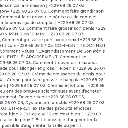
r son zizi à la maison | +229 68 26 07 03
,
isonv +229 68 26 07 03
,
Comment faire grandir son
,
Comment faire grossir le pénis : guide complet
r le pénis : guide complet | +229 68 26 07 03
,
 68 26 07 03
,
Comment faire grossir son penis +229
ON PENIS en 10 MIN ! +229 68 26 07 03
,
?
,
Comment grossir le peni avec le miel +229 68 26
tit cola +229 68 26 07 03
,
COMMENT REDONNER
Comment Réussir L'Agrandissement De Son Pénis
ULENT L'ÉLARGISSEMENT
,
Comment se
229 68 26 07 03
,
Comment trouver un marabout
 pour allonger et grossir le pénis +229 68 26 07
29 68 26 07 03
,
Crème de croissance du pénis pour
XXL
,
Crème pour faire grossir le bangala +229 68 26
ala | +229 68 26 07 03
,
Crèmes et lotions | +229 68
lent des preuves scientifiques avant d’acheter
utement
,
Devenir riche +229 68 26 07 03
,
68 26 07 03
,
Dysfonction érectile +229 68 26 07 03
,
 03
,
Est-ce qu'il existe des produits efficaces
'est bien ?, Est-ce que 13 cm c'est bien ? +229 68
 taille du pénis?
,
Est-il possible d'augmenter la
l possible d’augmenter la taille du pénis