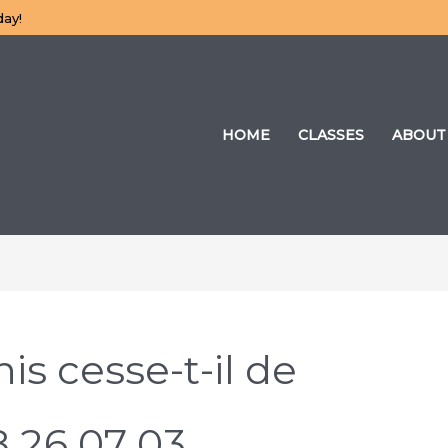
day!
HOME
CLASSES
ABOUT
is cesse-t-il de
8 26 07 03