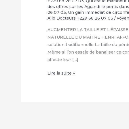
+229 68 26 07 03
,
Qui est le marabout 
des offres sur les Agrandi le penis da
26 07 03
,
Un gain immédiat de circonfé
Allo Docteurs +229 68 26 07 03
/
voya
AUGMENTER LA TAILLE ET L’ÉPAISSE
NATURELLE DU MAÎTRE HENRI AFFOLAB
solution traditionnelle La taille du p
Même si l’on essaie de banaliser ce c
affecte leur […]
COMMENT
Lire la suite »
FAIRE
GRANDIR
SON
ZIZI
NATURELLEMENT
:
+229