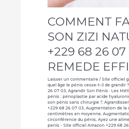
COMMENT FA
SON ZIZI NA
+229 68 26 07
REMEDE EFF
Laisser un commentaire
/
Site officiel
quel âge le pénis cesse-t-il de grandir 
26 07 03
,
Agrandir Son Pénis : Les Mé
pénis : pénoplastie par acide hyaluron
son pénis sans chirurgie ?
,
Agrandisse
+229 68 26 07 03
,
Augmentation de la c
centimètres en moyenne
,
Augmentati
circonférence du pénis
,
Ayez une alime
penis - Site officiel Amazon +229 68 2