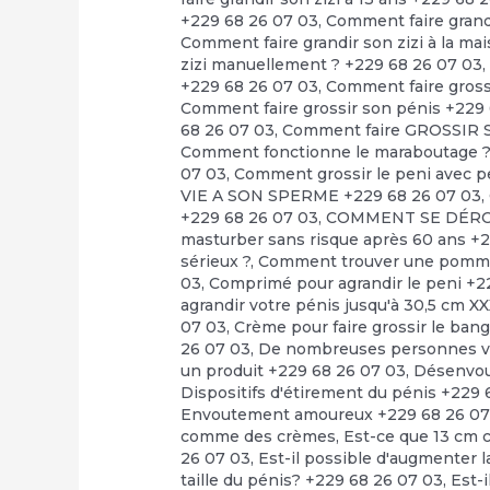
+229 68 26 07 03
,
Comment faire grandi
Comment faire grandir son zizi à la ma
zizi manuellement ? +229 68 26 07 03
+229 68 26 07 03
,
Comment faire grossi
Comment faire grossir son pénis +229
68 26 07 03
,
Comment faire GROSSIR S
Comment fonctionne le maraboutage 
07 03
,
Comment grossir le peni avec pe
VIE A SON SPERME +229 68 26 07 03
,
+229 68 26 07 03
,
COMMENT SE DÉRO
masturber sans risque après 60 ans +
sérieux ?
,
Comment trouver une pommade
03
,
Comprimé pour agrandir le peni +2
agrandir votre pénis jusqu'à 30,5 cm X
07 03
,
Crème pour faire grossir le bang
26 07 03
,
De nombreuses personnes veu
un produit +229 68 26 07 03
,
Désenvo
Dispositifs d'étirement du pénis +229 
Envoutement amoureux +229 68 26 07
comme des crèmes
,
Est-ce que 13 cm c
26 07 03
,
Est-il possible d'augmenter la
taille du pénis? +229 68 26 07 03
,
Est-i