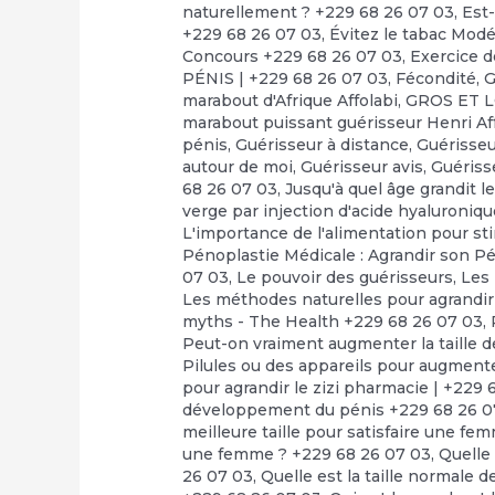
naturellement ? +229 68 26 07 03
,
Est-
+229 68 26 07 03
,
Évitez le tabac Mod
Concours +229 68 26 07 03
,
Exercice d
PÉNIS | +229 68 26 07 03
,
Fécondité
,
G
marabout d'Afrique Affolabi
,
GROS ET 
marabout puissant guérisseur Henri Af
pénis
,
Guérisseur à distance
,
Guérisseu
autour de moi
,
Guérisseur avis
,
Guériss
68 26 07 03
,
Jusqu'à quel âge grandit le
verge par injection d'acide hyaluroniq
L'importance de l'alimentation pour st
Pénoplastie Médicale : Agrandir son Pé
07 03
,
Le pouvoir des guérisseurs
,
Les
Les méthodes naturelles pour agrandir
myths - The Health +229 68 26 07 03
,
Peut-on vraiment augmenter la taille d
Pilules ou des appareils pour augmente
pour agrandir le zizi pharmacie | +229 
développement du pénis +229 68 26 0
meilleure taille pour satisfaire une fe
une femme ? +229 68 26 07 03
,
Quelle 
26 07 03
,
Quelle est la taille normale d