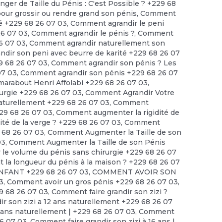
nger de Taille du Pénis : C'est Possible ? +229 68
 grossir ou rendre grand son pénis
,
Comment
té +229 68 26 07 03
,
Comment agrandir le peni
26 07 03
,
Comment agrandir le pénis ?
,
Comment
6 07 03
,
Comment agrandir naturellement son
dir son peni avec beurre de karité +229 68 26 07
9 68 26 07 03
,
Comment agrandir son pénis ? Les
07 03
,
Comment agrandir son pénis +229 68 26 07
arabout Henri Affolabi +229 68 26 07 03
,
urgie +229 68 26 07 03
,
Comment Agrandir Votre
turellement +229 68 26 07 03
,
Comment
229 68 26 07 03
,
Comment augmenter la rigidité de
té de la verge ? +229 68 26 07 03
,
Comment
 68 26 07 03
,
Comment Augmenter la Taille de son
03
,
Comment Augmenter la Taille de son Pénis
e volume du pénis sans chirurgie +229 68 26 07
a longueur du pénis à la maison ? +229 68 26 07
FANT +229 68 26 07 03
,
COMMENT AVOIR SON
3
,
Comment avoir un gros pénis +229 68 26 07 03
,
9 68 26 07 03
,
Comment faire grandir son zizi ?
r son zizi a 12 ans naturellement +229 68 26 07
2 ans naturellement | +229 68 26 07 03
,
Comment
26 07 03
,
Comment faire grandir son zizi à 16 ans |