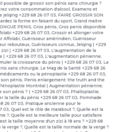
il possible de grossir son pénis sans chirurgie ?
érez votre consommation d'alcool
,
Examens et
e jelqing +229 68 26 07 03
,
FAIRE GROSSIR SON
ardez la forme en faisant du sport
,
Grand maitre
LONGUE PENIS
,
Gros pénis
,
Gros penis disponible
folabi +229 68 26 07 03
,
Grossir et allonger votre
r Affolabi
,
Guérisseur amérindien
,
Guérisseur
eur rebouteux
,
Guérisseurs connus
,
Jelqing | +229
 zizi | +229 68 26 07 03
,
L'augmentation de la
ue | +229 68 26 07 03
,
L'augmentation pénienne
,
imuler la croissance du pénis | +229 68 26 07 03
,
La
nis sans chirurgie
,
Le Mag de la Santé +229 68 26
 médicaments ou la pénoplastie +229 68 26 07 03
,
 son pénis
,
Penis enlargement: the truth and the
Pénoplastie Montréal | Augmentation pénienne
,
e son pénis ? | +229 68 26 07 03
,
Phalloplastie
,
r la taille du pénis +229 68 26 07 03
,
Pommade
68 26 07 03
,
Pratique ancienne pour le
7 03
,
Quel est le rôle de marabout ?
,
Quelle est la
mme ?
,
Quelle est la meilleure taille pour satisfaire
est la taille moyenne d'un zizi à 18 ans ? +229 68
e la verge ?
,
Quelle est la taille normale de la verge ?