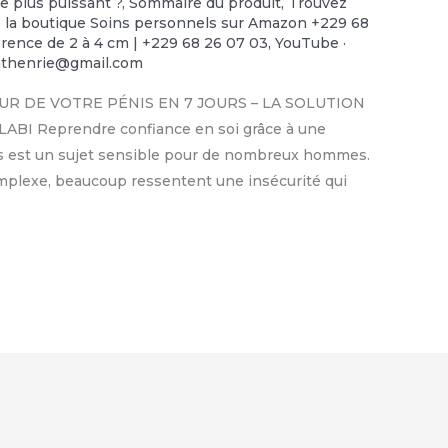
le plus puissant ?
,
Sommaire du produit
,
Trouvez
ns la boutique Soins personnels sur Amazon +229 68
rence de 2 à 4 cm | +229 68 26 07 03
,
YouTube ·
nthenrie@gmail.com
UR DE VOTRE PÉNIS EN 7 JOURS – LA SOLUTION
I Reprendre confiance en soi grâce à une
énis est un sujet sensible pour de nombreux hommes.
omplexe, beaucoup ressentent une insécurité qui