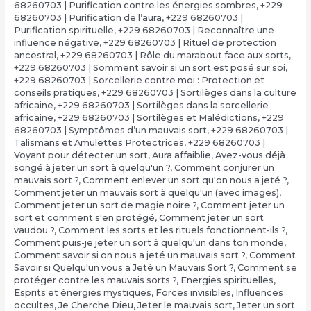
68260703 | Purification contre les énergies sombres
,
+229
68260703 | Purification de l’aura
,
+229 68260703 |
Purification spirituelle
,
+229 68260703 | Reconnaître une
influence négative
,
+229 68260703 | Rituel de protection
ancestral
,
+229 68260703 | Rôle du marabout face aux sorts
,
+229 68260703 | Somment savoir si un sort est posé sur soi
,
+229 68260703 | Sorcellerie contre moi : Protection et
conseils pratiques
,
+229 68260703 | Sortilèges dans la culture
africaine
,
+229 68260703 | Sortilèges dans la sorcellerie
africaine
,
+229 68260703 | Sortilèges et Malédictions
,
+229
68260703 | Symptômes d’un mauvais sort
,
+229 68260703 |
Talismans et Amulettes Protectrices
,
+229 68260703 |
Voyant pour détecter un sort
,
Aura affaiblie
,
Avez-vous déjà
songé à jeter un sort à quelqu'un ?
,
Comment conjurer un
mauvais sort ?
,
Comment enlever un sort qu'on nous a jeté ?
,
Comment jeter un mauvais sort à quelqu'un (avec images)
,
Comment jeter un sort de magie noire ?
,
Comment jeter un
sort et comment s'en protégé
,
Comment jeter un sort
vaudou ?
,
Comment les sorts et les rituels fonctionnent-ils ?
,
Comment puis-je jeter un sort à quelqu'un dans ton monde
,
Comment savoir si on nous a jeté un mauvais sort ?
,
Comment
Savoir si Quelqu'un vous a Jeté un Mauvais Sort ?
,
Comment se
protéger contre les mauvais sorts ?
,
Energies spirituelles
,
Esprits et énergies mystiques
,
Forces invisibles
,
Influences
occultes
,
Je Cherche Dieu
,
Jeter le mauvais sort
,
Jeter un sort