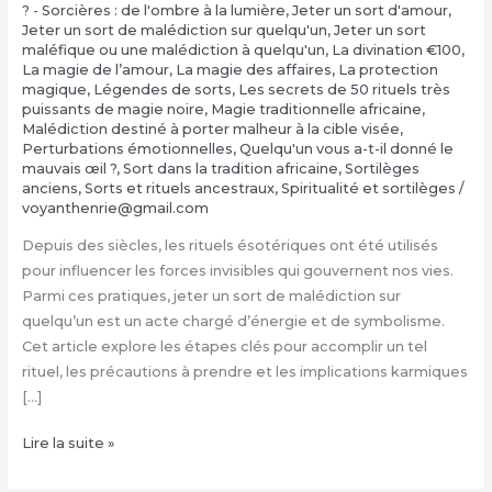
? - Sorcières : de l'ombre à la lumière
,
Jeter un sort d'amour
,
Jeter un sort de malédiction sur quelqu'un
,
Jeter un sort
maléfique ou une malédiction à quelqu'un
,
La divination €100
,
‎La magie de l’amour
,
‎La magie des affaires
,
‎La protection
magique
,
Légendes de sorts
,
Les secrets de 50 rituels très
puissants de magie noire
,
Magie traditionnelle africaine
,
Malédiction destiné à porter malheur à la cible visée
,
Perturbations émotionnelles
,
Quelqu'un vous a-t-il donné le
mauvais œil ?
,
Sort dans la tradition africaine
,
Sortilèges
anciens
,
Sorts et rituels ancestraux
,
Spiritualité et sortilèges
/
voyanthenrie@gmail.com
Depuis des siècles, les rituels ésotériques ont été utilisés
pour influencer les forces invisibles qui gouvernent nos vies.
Parmi ces pratiques, jeter un sort de malédiction sur
quelqu’un est un acte chargé d’énergie et de symbolisme.
Cet article explore les étapes clés pour accomplir un tel
rituel, les précautions à prendre et les implications karmiques
[…]
Jeter
Lire la suite »
un