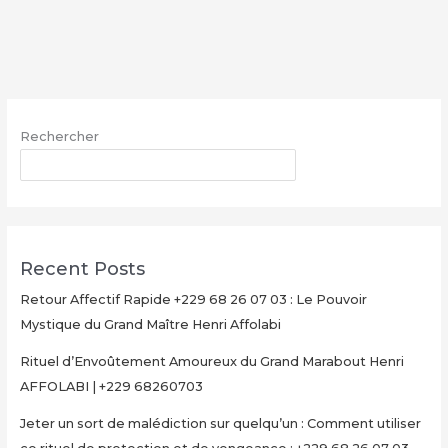
sort
de
malédiction
sur
quelqu’un
:
Rechercher
Comment
utiliser
RECHERCHER
ce
rituel
de
protection
Recent Posts
et
de
Retour Affectif Rapide +229 68 26 07 03 : Le Pouvoir
vengeance
Mystique du Grand Maître Henri Affolabi
:
Rituel d’Envoûtement Amoureux du Grand Marabout Henri
+229
AFFOLABI | +229 68260703
68
26
Jeter un sort de malédiction sur quelqu’un : Comment utiliser
07