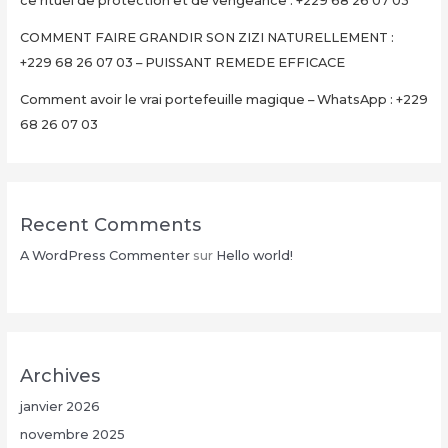
ce rituel de protection et de vengeance : +229 68 26 07 03
03
COMMENT FAIRE GRANDIR SON ZIZI NATURELLEMENT :
+229 68 26 07 03 – PUISSANT REMEDE EFFICACE
Comment avoir le vrai portefeuille magique – WhatsApp : +229
68 26 07 03
Recent Comments
A WordPress Commenter
sur
Hello world!
Archives
janvier 2026
novembre 2025