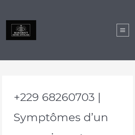
Aller
au
contenu
+229 68260703 |
Symptômes d’un