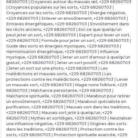
68260703 | Croyances autour du mauvais œil
,
+229 68260703
| Croyances populaires sur les sorts
,
+229 68260703 |
Croyances sur les sorts
,
+229 68260703 | Energie négative
,
+229 68260703 | Enlever un envoûtement
,
+229 68260703 |
Entraves énergétiques
,
+229 68260703 | Envoûtement dans
les récits anciens
,
+229 68260703 | Est-ce que quelqu'un
peut jeter un sort
,
+229 68260703 | Expert pour lever un sort
,
+229 68260703 | Formule pour jeter un sort
,
+229 68260703 |
Guide des sorts et énergies mystiques
,
+229 68260703 |
Harmonisation énergétique
,
+229 68260703 | Influence
mystique
,
+229 68260703 | Jeter un sort d'amour à quelqu'un
gratuit
,
+229 68260703 | Jeter un sort positif
,
+229 68260703
| Jeter un sort sur une photo
,
+229 68260703 | Les
malédictions et mauvais sorts
,
+229 68260703 | Les
protections contre les malédictions
,
+229 68260703 | Lever
un mauvais sort
,
+229 68260703 | Magie noire folklore
,
+229
68260703 | Malchance persistante
,
+229 68260703 |
Malchance spirituelle
,
+229 68260703 | Marabout pour retirer
un envoûtement
,
+229 68260703 | Marabout spécialiste en
purification
,
+229 68260703 | Mauvais sort dans les traditions
,
+229 68260703 | Mauvais sort jeté à quelqu'un
,
+229
68260703 | Mythes et sortilèges
,
+229 68260703 | Neutraliser
une influence négative
,
+229 68260703 | Origines des sorts
dans les traditions
,
+229 68260703 | Protection contre les
sorts
,
+229 68260703 | Protection spirituelle avancée
,
+229