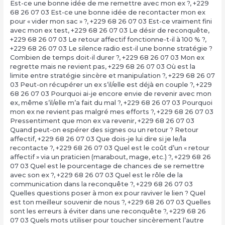
Est-ce une bonne idée de me remettre avec mon ex ?
,
+229
68 26 07 03 Est-ce une bonne idée de recontacter mon ex
pour « vider mon sac » ?
,
+229 68 26 07 03 Est-ce vraiment fini
avec mon ex test
,
+229 68 26 07 03 Le désir de reconquête
,
+229 68 26 07 03 Le retour affectif fonctionne-t-il à 100 % ?
,
+229 68 26 07 03 Le silence radio est-il une bonne stratégie ?
Combien de temps doit-il durer ?
,
+229 68 26 07 03 Mon ex
regrette mais ne revient pas
,
+229 68 26 07 03 Où est la
limite entre stratégie sincère et manipulation ?
,
+229 68 26 07
03 Peut-on récupérer un ex s’il/elle est déjà en couple ?
,
+229
68 26 07 03 Pourquoi ai-je encore envie de revenir avec mon
ex, même s’il/elle m’a fait du mal ?
,
+229 68 26 07 03 Pourquoi
mon ex ne revient pas malgré mes efforts ?
,
+229 68 26 07 03
Pressentiment que mon ex va revenir
,
+229 68 26 07 03
Quand peut-on espérer des signes ou un retour ? Retour
affectif
,
+229 68 26 07 03 Que dois-je lui dire si je le/la
recontacte ?
,
+229 68 26 07 03 Quel est le coût d’un « retour
affectif » via un praticien (marabout, mage, etc.) ?
,
+229 68 26
07 03 Quel est le pourcentage de chances de se remettre
avec son ex ?
,
+229 68 26 07 03 Quel est le rôle de la
communication dans la reconquête ?
,
+229 68 26 07 03
Quelles questions poser à mon ex pour raviver le lien ? Quel
est ton meilleur souvenir de nous ?
,
+229 68 26 07 03 Quelles
sont les erreurs à éviter dans une reconquête ?
,
+229 68 26
07 03 Quels mots utiliser pour toucher sincèrement l’autre