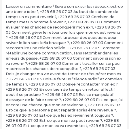
Laisser un commentaire
/
Suivre son ex sur les réseaux, est-ce
une bonne idée ?
,
+229 68 26 07 03 Au bout de combien de
temps un ex peut revenir ?
,
+229 68 26 07 03 Combien de
temps met un homme à revenir
,
+229 68 26 07 03 Comment
évaluer mes chances de reconquérir mon ex ?
,
+229 68 26 07
03 Comment gérer le retour une fois que mon ex est revenu
?
,
+229 68 26 07 03 Comment lui poser des questions pour
raviver le lien sans le/la brusquer ?
,
+229 68 26 07 03 Comment
reconstruire une relation solide
,
+229 68 26 07 03 Comment
rétablir une bonne communication, sans retomber dans les
erreurs du passé
,
+229 68 26 07 03 Comment savoir si son ex
va revenir ?
,
+229 68 26 07 03 Comment travailler sur soi pour
maximiser les chances de reconquête ?
,
+229 68 26 07 03
Dois-je changer ma vie avant de tenter de récupérer mon ex
?
,
+229 68 26 07 03 Dois-je faire un “silence radio” et combien
de temps ?
,
+229 68 26 07 03 Dois-je recontacter mon ex ?
,
+229 68 26 07 03 En combien de temps un retour affectif
peut-il se produire ?
,
+229 68 26 07 03 Est-ce manipulatif
d’essayer de le faire revenir ?
,
+229 68 26 07 03 Est-ce que j’ai
encore une chance que mon ex revienne ?
,
+229 68 26 07 03
Est-ce que la personne peut repartir après être revenue ?
,
+229 68 26 07 03 Est-ce que les ex reviennent toujours ?
,
+229 68 26 07 03 Est-ce que mon ex peut revenir ?
,
+229 68
26 07 03 Est-ce que mon ex va revenir test
,
+229 68 26 07 03