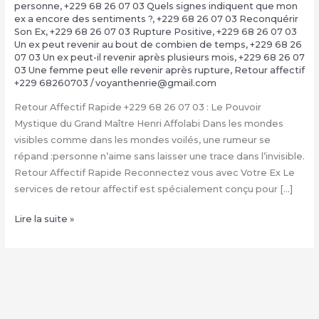
personne
,
+229 68 26 07 03 Quels signes indiquent que mon
ex a encore des sentiments ?
,
+229 68 26 07 03 Reconquérir
Son Ex
,
+229 68 26 07 03 Rupture Positive
,
+229 68 26 07 03
Un ex peut revenir au bout de combien de temps
,
+229 68 26
07 03 Un ex peut-il revenir après plusieurs mois
,
+229 68 26 07
03 Une femme peut elle revenir après rupture
,
Retour affectif
+229 68260703
/
voyanthenrie@gmail.com
Retour Affectif Rapide +229 68 26 07 03 : Le Pouvoir
Mystique du Grand Maître Henri Affolabi Dans les mondes
visibles comme dans les mondes voilés, une rumeur se
répand :personne n’aime sans laisser une trace dans l’invisible.
Retour Affectif Rapide Reconnectez vous avec Votre Ex Le
services de retour affectif est spécialement conçu pour […]
Retour
Lire la suite »
Affectif
Rapide
+229
68
26
07