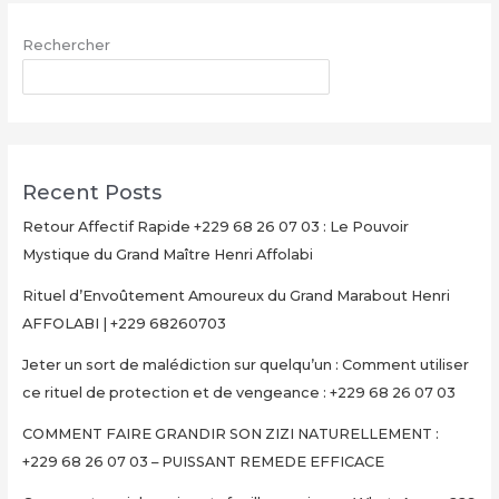
03
Rechercher
:
Le
RECHERCHER
Pouvoir
Mystique
du
Grand
Recent Posts
Maître
Henri
Retour Affectif Rapide +229 68 26 07 03 : Le Pouvoir
Affolabi
Mystique du Grand Maître Henri Affolabi
Rituel d’Envoûtement Amoureux du Grand Marabout Henri
AFFOLABI | +229 68260703
Jeter un sort de malédiction sur quelqu’un : Comment utiliser
ce rituel de protection et de vengeance : +229 68 26 07 03
COMMENT FAIRE GRANDIR SON ZIZI NATURELLEMENT :
+229 68 26 07 03 – PUISSANT REMEDE EFFICACE