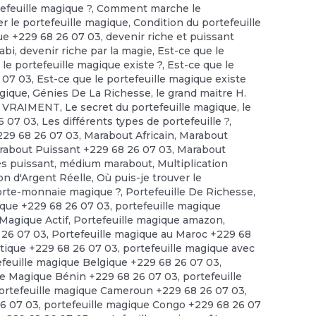
feuille magique ?
,
Comment marche le
r le portefeuille magique
,
Condition du portefeuille
ue +229 68 26 07 03
,
devenir riche et puissant
abi
,
devenir riche par la magie
,
Est-ce que le
 le portefeuille magique existe ?
,
Est-ce que le
6 07 03
,
Est-ce que le portefeuille magique existe
agique
,
Génies De La Richesse
,
le grand maitre H.
te VRAIMENT
,
Le secret du portefeuille magique
,
le
6 07 03
,
Les différents types de portefeuille ?
,
229 68 26 07 03
,
Marabout Africain
,
Marabout
rabout Puissant +229 68 26 07 03
,
Marabout
ès puissant
,
médium marabout
,
Multiplication
ion d'Argent Réelle
,
Où puis-je trouver le
porte-monnaie magique ?
,
Portefeuille De Richesse
,
ique +229 68 26 07 03
,
portefeuille magique
 Magique Actif
,
Portefeuille magique amazon
,
 26 07 03
,
Portefeuille magique au Maroc +229 68
tique +229 68 26 07 03
,
portefeuille magique avec
efeuille magique Belgique +229 68 26 07 03
,
le Magique Bénin +229 68 26 07 03
,
portefeuille
ortefeuille magique Cameroun +229 68 26 07 03
,
26 07 03
,
portefeuille magique Congo +229 68 26 07