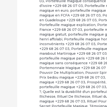
03
,
Portefeuille magique consequence
d’ivoire +229 68 26 07 03
,
Portefeuille
magique en euro
,
portefeuille magique
magique en FCFA +229 68 26 07 03
,
Po
en Guadeloupe +229 68 26 07 03
,
Port
Portefeuille magique explication
,
Porte
France +229 68 26 07 03
,
portefeuille
magique gratuit
,
portefeuille magique 
henri affolabi
,
Portefeuille magique h
inconvénients +229 68 26 07 03
,
Porte
+229 68 26 07 03
,
Portefeuille magiqu
marabout Martinique +229 68 26 07 03
portefeuille magique paris +229 68 26
magique sans conséquence +229 68 2
Portemonnaie Magique +229 68 26 07
Pouvoir De Multiplication
,
Pouvoir Spir
Prix bedou magique +229 68 26 07 03
,
magique +229 68 26 07 03
,
Prospérité
portefeuille magique +229 68 26 07 03
?
,
Quelle est la durabilité d'un portefeu
Richesse
,
Rituel De Richesse
,
Rituel d
magique +229 68 26 07 03
,
Rituel Pour
Secret Portefeuille Magique
,
Témoignag