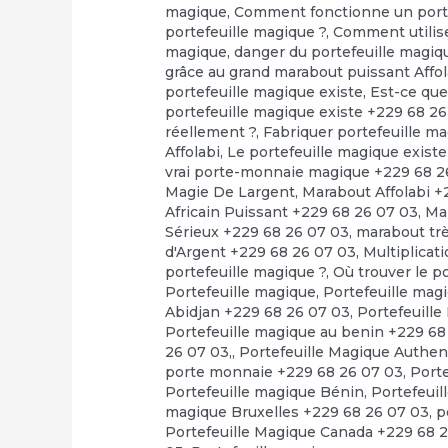
magique
,
Comment fonctionne un porte
portefeuille magique ?
,
Comment utilise
magique
,
danger du portefeuille magiq
grâce au grand marabout puissant Affol
portefeuille magique existe
,
Est-ce que
portefeuille magique existe +229 68 2
réellement ?
,
Fabriquer portefeuille m
Affolabi
,
Le portefeuille magique exis
vrai porte-monnaie magique +229 68 2
Magie De Largent
,
Marabout Affolabi +
Africain Puissant +229 68 26 07 03
,
Ma
Sérieux +229 68 26 07 03
,
marabout tr
d'Argent +229 68 26 07 03
,
Multiplicat
portefeuille magique ?
,
Où trouver le 
Portefeuille magique
,
Portefeuille mag
Abidjan +229 68 26 07 03
,
Portefeuille
Portefeuille magique au benin +229 68
26 07 03,
,
Portefeuille Magique Authen
porte monnaie +229 68 26 07 03
,
Port
Portefeuille magique Bénin
,
Portefeuil
magique Bruxelles +229 68 26 07 03
,
p
Portefeuille Magique Canada +229 68 