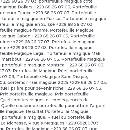
 +229 68 26 07 03
,
portefeuille magique côte
 magique Dollars +229 68 26 07 03
,
Portefeuille
 en euro France +229 68 26 07 03
,
Portefeuille
rtefeuille magique en France
,
Portefeuille magique
efeuille magique en Suisse +229 68 26 07 03
,
feuille magique femme
,
Portefeuille Magique
 magique Gabon +229 68 26 07 03
,
Portefeuille
guinée +229 68 26 07 03
,
Portefeuille magique
omme +229 68 26 07 03
,
Portefeuille magique
feuille Magique Légal
,
Portefeuille magique Mali
e marabout +229 68 26 07 03
,
Portefeuille magique
,
portefeuille magique Montréal +229 68 26 07 03
,
 07 03
,
Portefeuille Magique Réel
,
portefeuille
6 07 03
,
Portefeuille Magique Sans Risque
,
 03
,
portemonnaie magique 2025 +229 68 26 07 03
,
ituel
,
prière pour devenir riche +229 68 26 07 03
,
Prix portefeuille magique
,
Prix portefeuille
,
Quel sont les risques et conséquences du
,
Quelle couleur de portefeuille pour attirer l'argent
ille magique
,
Résultat Portefeuille Magique
,
u portefeuille magique
,
Rituel du portefeuille
 La Richesse
,
Rituels Magiques +229 68260703
,
e Portefeuille Magique +229 68 26 07 03
,
une