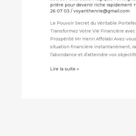
prière pour devenir riche rapidement 
26 07 03
/
voyanthenrie@gmail.com
Le Pouvoir Secret du Véritable Portef
Transformez Votre Vie Financière avec 
Prospérité Mr Henri Affolabi Avez-vou
situation financière instantanément, ram
l’abondance et d’atteindre vos objecti
Comment
Lire la suite »
avoir
le
vrai
portefeuille
magique
–
WhatsApp
: