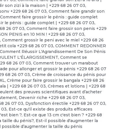
r son zizi à la maison | +229 68 26 07 03
,
isonv +229 68 26 07 03
,
Comment faire grandir son
,
Comment faire grossir le pénis : guide complet
r le pénis : guide complet | +229 68 26 07 03
,
 68 26 07 03
,
Comment faire grossir son penis +229
ON PENIS en 10 MIN ! +229 68 26 07 03
,
?
,
Comment grossir le peni avec le miel +229 68 26
tit cola +229 68 26 07 03
,
COMMENT REDONNER
Comment Réussir L'Agrandissement De Son Pénis
ULENT L'ÉLARGISSEMENT
,
Comment se
229 68 26 07 03
,
Comment trouver un marabout
 pour allonger et grossir le pénis +229 68 26 07
29 68 26 07 03
,
Crème de croissance du pénis pour
XXL
,
Crème pour faire grossir le bangala +229 68 26
ala | +229 68 26 07 03
,
Crèmes et lotions | +229 68
lent des preuves scientifiques avant d’acheter
utement
,
Devenir riche +229 68 26 07 03
,
68 26 07 03
,
Dysfonction érectile +229 68 26 07 03
,
 03
,
Est-ce qu'il existe des produits efficaces
'est bien ?, Est-ce que 13 cm c'est bien ? +229 68
 taille du pénis?
,
Est-il possible d'augmenter la
l possible d’augmenter la taille du pénis