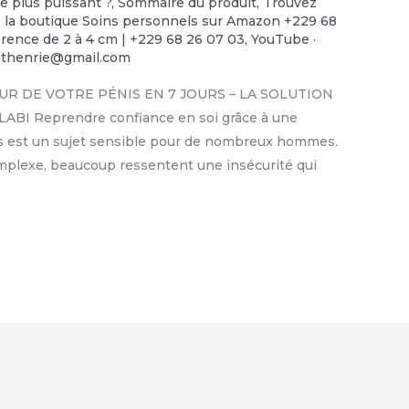
le plus puissant ?
,
Sommaire du produit
,
Trouvez
ns la boutique Soins personnels sur Amazon +229 68
rence de 2 à 4 cm | +229 68 26 07 03
,
YouTube ·
nthenrie@gmail.com
UR DE VOTRE PÉNIS EN 7 JOURS – LA SOLUTION
I Reprendre confiance en soi grâce à une
énis est un sujet sensible pour de nombreux hommes.
omplexe, beaucoup ressentent une insécurité qui