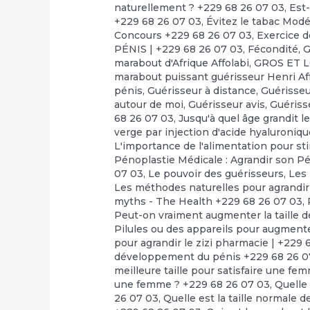
naturellement ? +229 68 26 07 03
,
Est-
+229 68 26 07 03
,
Évitez le tabac Mod
Concours +229 68 26 07 03
,
Exercice d
PÉNIS | +229 68 26 07 03
,
Fécondité
,
G
marabout d'Afrique Affolabi
,
GROS ET 
marabout puissant guérisseur Henri Af
pénis
,
Guérisseur à distance
,
Guérisseu
autour de moi
,
Guérisseur avis
,
Guériss
68 26 07 03
,
Jusqu'à quel âge grandit le
verge par injection d'acide hyaluroniq
L'importance de l'alimentation pour st
Pénoplastie Médicale : Agrandir son Pé
07 03
,
Le pouvoir des guérisseurs
,
Les
Les méthodes naturelles pour agrandir
myths - The Health +229 68 26 07 03
,
Peut-on vraiment augmenter la taille d
Pilules ou des appareils pour augmente
pour agrandir le zizi pharmacie | +229 
développement du pénis +229 68 26 0
meilleure taille pour satisfaire une fe
une femme ? +229 68 26 07 03
,
Quelle 
26 07 03
,
Quelle est la taille normale d