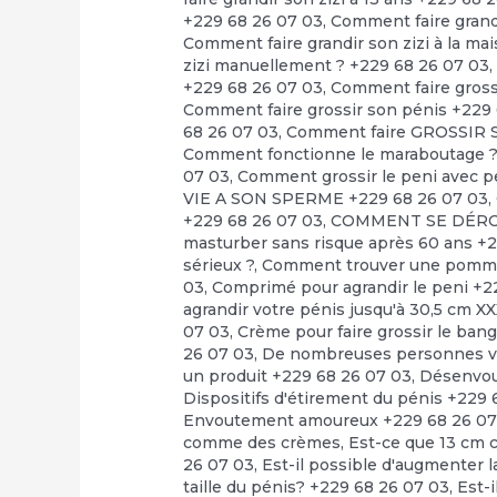
+229 68 26 07 03
,
Comment faire grandi
Comment faire grandir son zizi à la ma
zizi manuellement ? +229 68 26 07 03
+229 68 26 07 03
,
Comment faire grossi
Comment faire grossir son pénis +229
68 26 07 03
,
Comment faire GROSSIR S
Comment fonctionne le maraboutage 
07 03
,
Comment grossir le peni avec pe
VIE A SON SPERME +229 68 26 07 03
,
+229 68 26 07 03
,
COMMENT SE DÉRO
masturber sans risque après 60 ans +
sérieux ?
,
Comment trouver une pommade
03
,
Comprimé pour agrandir le peni +2
agrandir votre pénis jusqu'à 30,5 cm X
07 03
,
Crème pour faire grossir le bang
26 07 03
,
De nombreuses personnes veu
un produit +229 68 26 07 03
,
Désenvo
Dispositifs d'étirement du pénis +229 
Envoutement amoureux +229 68 26 07
comme des crèmes
,
Est-ce que 13 cm c
26 07 03
,
Est-il possible d'augmenter la
taille du pénis? +229 68 26 07 03
,
Est-i