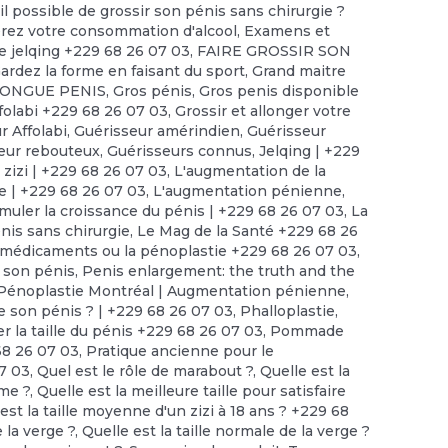
il possible de grossir son pénis sans chirurgie ?
érez votre consommation d'alcool
,
Examens et
e jelqing +229 68 26 07 03
,
FAIRE GROSSIR SON
ardez la forme en faisant du sport
,
Grand maitre
LONGUE PENIS
,
Gros pénis
,
Gros penis disponible
folabi +229 68 26 07 03
,
Grossir et allonger votre
r Affolabi
,
Guérisseur amérindien
,
Guérisseur
eur rebouteux
,
Guérisseurs connus
,
Jelqing | +229
 zizi | +229 68 26 07 03
,
L'augmentation de la
ue | +229 68 26 07 03
,
L'augmentation pénienne
,
imuler la croissance du pénis | +229 68 26 07 03
,
La
nis sans chirurgie
,
Le Mag de la Santé +229 68 26
 médicaments ou la pénoplastie +229 68 26 07 03
,
 son pénis
,
Penis enlargement: the truth and the
Pénoplastie Montréal | Augmentation pénienne
,
e son pénis ? | +229 68 26 07 03
,
Phalloplastie
,
r la taille du pénis +229 68 26 07 03
,
Pommade
68 26 07 03
,
Pratique ancienne pour le
7 03
,
Quel est le rôle de marabout ?
,
Quelle est la
mme ?
,
Quelle est la meilleure taille pour satisfaire
est la taille moyenne d'un zizi à 18 ans ? +229 68
e la verge ?
,
Quelle est la taille normale de la verge ?