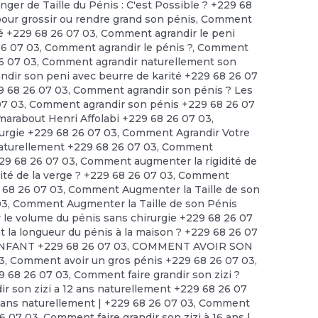
nger de Taille du Pénis : C'est Possible ? +229 68
 grossir ou rendre grand son pénis
,
Comment
té +229 68 26 07 03
,
Comment agrandir le peni
26 07 03
,
Comment agrandir le pénis ?
,
Comment
6 07 03
,
Comment agrandir naturellement son
dir son peni avec beurre de karité +229 68 26 07
9 68 26 07 03
,
Comment agrandir son pénis ? Les
07 03
,
Comment agrandir son pénis +229 68 26 07
arabout Henri Affolabi +229 68 26 07 03
,
urgie +229 68 26 07 03
,
Comment Agrandir Votre
turellement +229 68 26 07 03
,
Comment
229 68 26 07 03
,
Comment augmenter la rigidité de
té de la verge ? +229 68 26 07 03
,
Comment
 68 26 07 03
,
Comment Augmenter la Taille de son
03
,
Comment Augmenter la Taille de son Pénis
e volume du pénis sans chirurgie +229 68 26 07
a longueur du pénis à la maison ? +229 68 26 07
FANT +229 68 26 07 03
,
COMMENT AVOIR SON
3
,
Comment avoir un gros pénis +229 68 26 07 03
,
9 68 26 07 03
,
Comment faire grandir son zizi ?
r son zizi a 12 ans naturellement +229 68 26 07
2 ans naturellement | +229 68 26 07 03
,
Comment
26 07 03
,
Comment faire grandir son zizi à 16 ans |