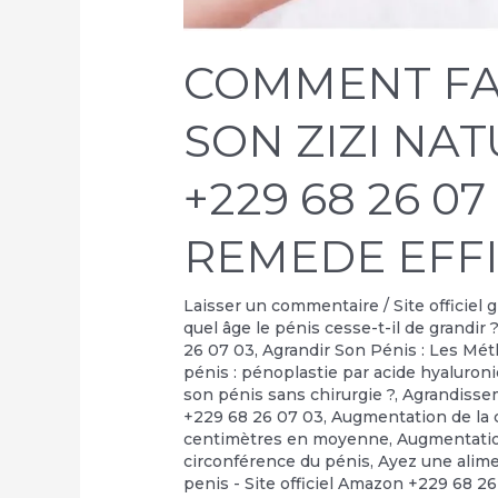
COMMENT FA
SON ZIZI NA
+229 68 26 07
REMEDE EFF
Laisser un commentaire
/
Site officiel
quel âge le pénis cesse-t-il de grandir 
26 07 03
,
Agrandir Son Pénis : Les Mé
pénis : pénoplastie par acide hyaluron
son pénis sans chirurgie ?
,
Agrandisse
+229 68 26 07 03
,
Augmentation de la c
centimètres en moyenne
,
Augmentati
circonférence du pénis
,
Ayez une alime
penis - Site officiel Amazon +229 68 2