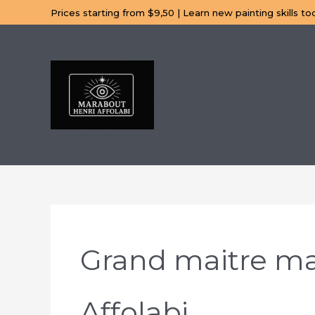
Aller
Prices starting from $9,50 | Learn new painting skills to
au
contenu
Grand maitre ma
Affolabi