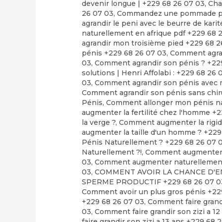
devenir longue | +229 68 26 07 03
,
Cha
26 07 03
,
Commandez une pommade pour
agrandir le peni avec le beurre de kari
naturellement en afrique pdf +229 68 
agrandir mon troisième pied +229 68 2
pénis +229 68 26 07 03
,
Comment agran
03
,
Comment agrandir son pénis ? +22
solutions | Henri Affolabi : +229 68 26 
03
,
Comment agrandir son pénis avec m
Comment agrandir son pénis sans chir
Pénis
,
Comment allonger mon pénis na
augmenter la fertilité chez l'homme +
la verge ?
,
Comment augmenter la rigidi
augmenter la taille d'un homme ? +229
Pénis Naturellement ? +229 68 26 07 
Naturellement ?!
,
Comment augmenter l
03
,
Comment augmenter naturellement l
03
,
COMMENT AVOIR LA CHANCE D'EN
SPERME PRODUCTIF +229 68 26 07 0
Comment avoir un plus gros pénis +22
+229 68 26 07 03
,
Comment faire grandi
03
,
Comment faire grandir son zizi a 1
faire grandir son zizi a 13 ans +229 68 