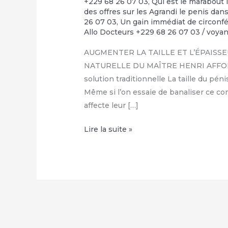
+229 68 26 07 03
,
Qui est le marabout 
des offres sur les Agrandi le penis da
26 07 03
,
Un gain immédiat de circonfé
Allo Docteurs +229 68 26 07 03
/
voya
AUGMENTER LA TAILLE ET L’ÉPAISSE
NATURELLE DU MAÎTRE HENRI AFFOLAB
solution traditionnelle La taille du p
Même si l’on essaie de banaliser ce c
affecte leur […]
COMMENT
Lire la suite »
FAIRE
GRANDIR
SON
ZIZI
NATURELLEMENT
:
+229