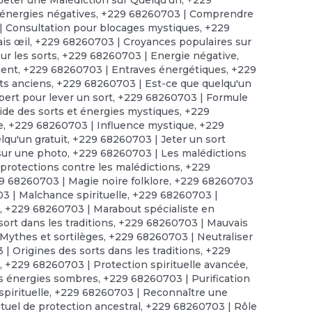
énergies négatives
,
+229 68260703 | Comprendre
 Consultation pour blocages mystiques
,
+229
is œil
,
+229 68260703 | Croyances populaires sur
r les sorts
,
+229 68260703 | Energie négative
,
ment
,
+229 68260703 | Entraves énergétiques
,
+229
ts anciens
,
+229 68260703 | Est-ce que quelqu'un
ert pour lever un sort
,
+229 68260703 | Formule
de des sorts et énergies mystiques
,
+229
e
,
+229 68260703 | Influence mystique
,
+229
lqu'un gratuit
,
+229 68260703 | Jeter un sort
sur une photo
,
+229 68260703 | Les malédictions
protections contre les malédictions
,
+229
9 68260703 | Magie noire folklore
,
+229 68260703
 | Malchance spirituelle
,
+229 68260703 |
t
,
+229 68260703 | Marabout spécialiste en
ort dans les traditions
,
+229 68260703 | Mauvais
Mythes et sortilèges
,
+229 68260703 | Neutraliser
| Origines des sorts dans les traditions
,
+229
s
,
+229 68260703 | Protection spirituelle avancée
,
es énergies sombres
,
+229 68260703 | Purification
pirituelle
,
+229 68260703 | Reconnaître une
tuel de protection ancestral
,
+229 68260703 | Rôle