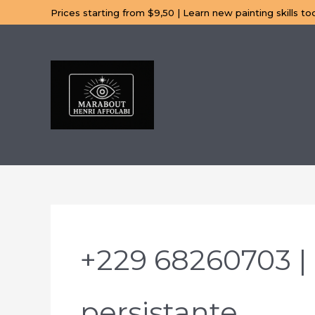
Aller
Prices starting from $9,50 | Learn new painting skills to
au
contenu
+229 68260703 |
persistante