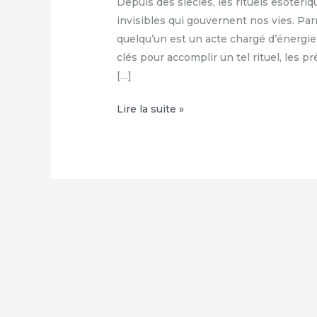
Depuis des siècles, les rituels ésotériq
invisibles qui gouvernent nos vies. Par
quelqu’un est un acte chargé d’énergie
clés pour accomplir un tel rituel, les 
[…]
Jeter
Lire la suite »
un
sort
de
malédiction
sur
quelqu’un
:
Comment
utiliser
ce
rituel