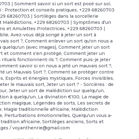
703 | Somment savoir si un sort est posé sur soi
,
 : Protection et conseils pratiques
,
+229 68260703
29 68260703 | Sortilèges dans la sorcellerie
t Malédictions
,
+229 68260703 | Symptômes d’un
ns et Amulettes Protectrices
,
+229 68260703 |
iblie
,
Avez-vous déjà songé à jeter un sort à
ais sort ?
,
Comment enlever un sort qu'on nous a
 quelqu'un (avec images)
,
Comment jeter un sort
rt et comment s'en protégé
,
Comment jeter un
rituels fonctionnent-ils ?
,
Comment puis-je jeter
omment savoir si on nous a jeté un mauvais sort ?
,
té un Mauvais Sort ?
,
Comment se protéger contre
es
,
Esprits et énergies mystiques
,
Forces invisibles
,
Jeter le mauvais sort
,
Jeter un sort ? - Sorcières : de
our
,
Jeter un sort de malédiction sur quelqu'un
,
tion à quelqu'un
,
La divination €100
,
‎La magie de
ection magique
,
Légendes de sorts
,
Les secrets de
e
,
Magie traditionnelle africaine
,
Malédiction
ée
,
Perturbations émotionnelles
,
Quelqu'un vous a-
 tradition africaine
,
Sortilèges anciens
,
Sorts et
lèges
/
voyanthenrie@gmail.com