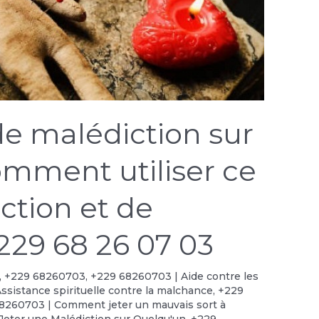
de malédiction sur
omment utiliser ce
ection et de
229 68 26 07 03
,
+229 68260703
,
+229 68260703 | Aide contre les
ssistance spirituelle contre la malchance
,
+229
8260703 | Comment jeter un mauvais sort à
eter une Malédiction sur Quelqu'un
,
+229