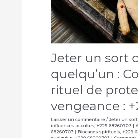
Jeter un sort 
quelqu’un : C
rituel de prot
vengeance : +
Laisser un commentaire
/
Jeter un sort
influences occultes
,
+229 68260703 | A
68260703 | Blocages spirituels
,
+229 6
quelqu'un
,
+229 68260703 | Comment J