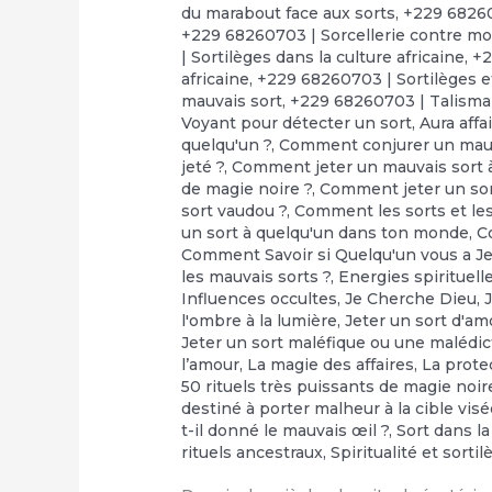
du marabout face aux sorts
,
+229 68260
+229 68260703 | Sorcellerie contre moi
| Sortilèges dans la culture africaine
,
+2
africaine
,
+229 68260703 | Sortilèges e
mauvais sort
,
+229 68260703 | Talisma
Voyant pour détecter un sort
,
Aura affa
quelqu'un ?
,
Comment conjurer un mauv
jeté ?
,
Comment jeter un mauvais sort à
de magie noire ?
,
Comment jeter un so
sort vaudou ?
,
Comment les sorts et les 
un sort à quelqu'un dans ton monde
,
C
Comment Savoir si Quelqu'un vous a Je
les mauvais sorts ?
,
Energies spirituell
Influences occultes
,
Je Cherche Dieu
,
l'ombre à la lumière
,
Jeter un sort d'am
Jeter un sort maléfique ou une malédic
l’amour
,
‎La magie des affaires
,
‎La prot
50 rituels très puissants de magie noir
destiné à porter malheur à la cible vis
t-il donné le mauvais œil ?
,
Sort dans la
rituels ancestraux
,
Spiritualité et sorti