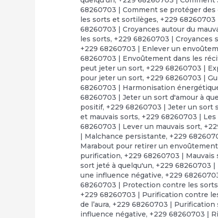
68260703 | Comment se protéger des 
les sorts et sortilèges
,
+229 68260703 |
68260703 | Croyances autour du mauva
les sorts
,
+229 68260703 | Croyances su
+229 68260703 | Enlever un envoûte
68260703 | Envoûtement dans les réci
peut jeter un sort
,
+229 68260703 | Exp
pour jeter un sort
,
+229 68260703 | Gui
68260703 | Harmonisation énergétiqu
68260703 | Jeter un sort d'amour à que
positif
,
+229 68260703 | Jeter un sort 
et mauvais sorts
,
+229 68260703 | Les 
68260703 | Lever un mauvais sort
,
+22
| Malchance persistante
,
+229 68260703
Marabout pour retirer un envoûtemen
purification
,
+229 68260703 | Mauvais s
sort jeté à quelqu'un
,
+229 68260703 | 
une influence négative
,
+229 68260703 
68260703 | Protection contre les sort
+229 68260703 | Purification contre l
de l’aura
,
+229 68260703 | Purification s
influence négative
,
+229 68260703 | Ri