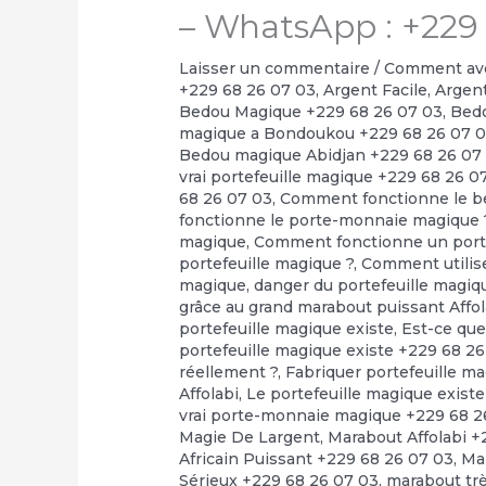
– WhatsApp : +229
Laisser un commentaire
/
Comment avoi
+229 68 26 07 03
,
Argent Facile
,
Argent
Bedou Magique +229 68 26 07 03
,
Bedo
magique a Bondoukou +229 68 26 07 
Bedou magique Abidjan +229 68 26 07
vrai portefeuille magique +229 68 26 0
68 26 07 03
,
Comment fonctionne le b
fonctionne le porte-monnaie magique 
magique
,
Comment fonctionne un porte
portefeuille magique ?
,
Comment utilise
magique
,
danger du portefeuille magiq
grâce au grand marabout puissant Affol
portefeuille magique existe
,
Est-ce que
portefeuille magique existe +229 68 2
réellement ?
,
Fabriquer portefeuille m
Affolabi
,
Le portefeuille magique exis
vrai porte-monnaie magique +229 68 2
Magie De Largent
,
Marabout Affolabi +
Africain Puissant +229 68 26 07 03
,
Ma
Sérieux +229 68 26 07 03
,
marabout tr