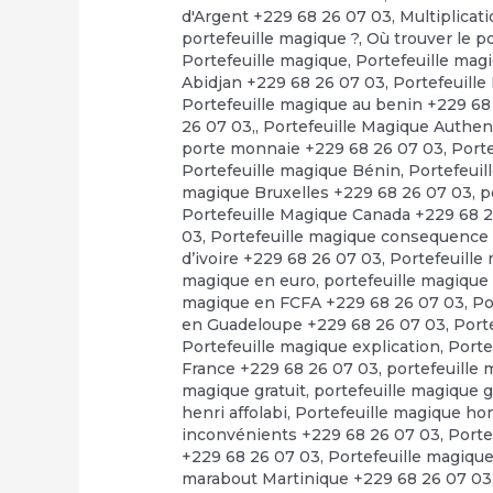
d'Argent +229 68 26 07 03
,
Multiplicat
portefeuille magique ?
,
Où trouver le 
Portefeuille magique
,
Portefeuille mag
Abidjan +229 68 26 07 03
,
Portefeuille
Portefeuille magique au benin +229 68
26 07 03,
,
Portefeuille Magique Authen
porte monnaie +229 68 26 07 03
,
Port
Portefeuille magique Bénin
,
Portefeuil
magique Bruxelles +229 68 26 07 03
,
p
Portefeuille Magique Canada +229 68 
03
,
Portefeuille magique consequence
d’ivoire +229 68 26 07 03
,
Portefeuille
magique en euro
,
portefeuille magique
magique en FCFA +229 68 26 07 03
,
Po
en Guadeloupe +229 68 26 07 03
,
Port
Portefeuille magique explication
,
Porte
France +229 68 26 07 03
,
portefeuille
magique gratuit
,
portefeuille magique 
henri affolabi
,
Portefeuille magique h
inconvénients +229 68 26 07 03
,
Porte
+229 68 26 07 03
,
Portefeuille magiqu
marabout Martinique +229 68 26 07 03