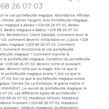
 68 26 07 03
r le vrai portefeuille magique
,
Abondance
,
Affolabi
 Illimité
,
attirer l’argent
,
Avis Portefeuille Magique
,
u magique a abobo +229 68 26 07 03
,
Bedou
03
,
Bedou magique a dabou +229 68 26 07 03
 03
,
Bénédiction
,
Client Satisfait
,
Comment avoir le
7 03
,
comment devenir milliardaire en 2 jours +229
edou magique +229 68 26 07 03
,
Comment
?
,
Comment fonctionne le vrai portefeuille
feuille magique ?
,
Comment marche le
r le portefeuille magique
,
Condition du portefeuille
ue +229 68 26 07 03
,
devenir riche et puissant
abi
,
devenir riche par la magie
,
Est-ce que le
 le portefeuille magique existe ?
,
Est-ce que le
6 07 03
,
Est-ce que le portefeuille magique existe
agique
,
Génies De La Richesse
,
le grand maitre H.
te VRAIMENT
,
Le secret du portefeuille magique
,
le
6 07 03
,
Les différents types de portefeuille ?
,
229 68 26 07 03
,
Marabout Africain
,
Marabout
rabout Puissant +229 68 26 07 03
,
Marabout
ès puissant
,
médium marabout
,
Multiplication