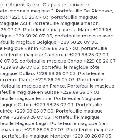
ion d'Argent Réelle
,
Où puis-je trouver le
porte-monnaie magique ?
,
Portefeuille De Richesse
,
ique +229 68 26 07 03
,
portefeuille magique
 Magique Actif
,
Portefeuille magique amazon
,
 26 07 03
,
Portefeuille magique au Maroc +229 68
tique +229 68 26 07 03
,
portefeuille magique avec
efeuille magique Belgique +229 68 26 07 03
,
le Magique Bénin +229 68 26 07 03
,
portefeuille
ortefeuille magique Cameroun +229 68 26 07 03
,
26 07 03
,
portefeuille magique Congo +229 68 26 07
 +229 68 26 07 03
,
portefeuille magique côte
 magique Dollars +229 68 26 07 03
,
Portefeuille
 en euro France +229 68 26 07 03
,
Portefeuille
rtefeuille magique en France
,
Portefeuille magique
efeuille magique en Suisse +229 68 26 07 03
,
feuille magique femme
,
Portefeuille Magique
 magique Gabon +229 68 26 07 03
,
Portefeuille
guinée +229 68 26 07 03
,
Portefeuille magique
omme +229 68 26 07 03
,
Portefeuille magique
feuille Magique Légal
,
Portefeuille magique Mali
e marabout +229 68 26 07 03
,
Portefeuille magique
,
portefeuille magique Montréal +229 68 26 07 03
,