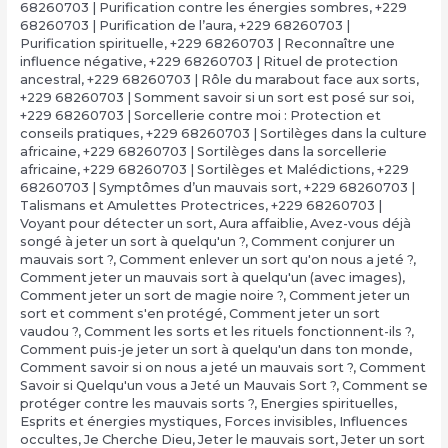
68260703 | Purification contre les énergies sombres
,
+229
68260703 | Purification de l’aura
,
+229 68260703 |
Purification spirituelle
,
+229 68260703 | Reconnaître une
influence négative
,
+229 68260703 | Rituel de protection
ancestral
,
+229 68260703 | Rôle du marabout face aux sorts
,
+229 68260703 | Somment savoir si un sort est posé sur soi
,
+229 68260703 | Sorcellerie contre moi : Protection et
conseils pratiques
,
+229 68260703 | Sortilèges dans la culture
africaine
,
+229 68260703 | Sortilèges dans la sorcellerie
africaine
,
+229 68260703 | Sortilèges et Malédictions
,
+229
68260703 | Symptômes d’un mauvais sort
,
+229 68260703 |
Talismans et Amulettes Protectrices
,
+229 68260703 |
Voyant pour détecter un sort
,
Aura affaiblie
,
Avez-vous déjà
songé à jeter un sort à quelqu'un ?
,
Comment conjurer un
mauvais sort ?
,
Comment enlever un sort qu'on nous a jeté ?
,
Comment jeter un mauvais sort à quelqu'un (avec images)
,
Comment jeter un sort de magie noire ?
,
Comment jeter un
sort et comment s'en protégé
,
Comment jeter un sort
vaudou ?
,
Comment les sorts et les rituels fonctionnent-ils ?
,
Comment puis-je jeter un sort à quelqu'un dans ton monde
,
Comment savoir si on nous a jeté un mauvais sort ?
,
Comment
Savoir si Quelqu'un vous a Jeté un Mauvais Sort ?
,
Comment se
protéger contre les mauvais sorts ?
,
Energies spirituelles
,
Esprits et énergies mystiques
,
Forces invisibles
,
Influences
occultes
,
Je Cherche Dieu
,
Jeter le mauvais sort
,
Jeter un sort