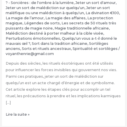
? - Sorcières : de l'ombre à la lumière
,
Jeter un sort d'amour
,
Jeter un sort de malédiction sur quelqu'un
,
Jeter un sort
maléfique ou une malédiction à quelqu'un
,
La divination €100
,
‎La magie de l’amour
,
‎La magie des affaires
,
‎La protection
magique
,
Légendes de sorts
,
Les secrets de 50 rituels très
puissants de magie noire
,
Magie traditionnelle africaine
,
Malédiction destiné à porter malheur à la cible visée
,
Perturbations émotionnelles
,
Quelqu'un vous a-t-il donné le
mauvais œil ?
,
Sort dans la tradition africaine
,
Sortilèges
anciens
,
Sorts et rituels ancestraux
,
Spiritualité et sortilèges
/
voyanthenrie@gmail.com
Depuis des siècles, les rituels ésotériques ont été utilisés
pour influencer les forces invisibles qui gouvernent nos vies.
Parmi ces pratiques, jeter un sort de malédiction sur
quelqu’un est un acte chargé d’énergie et de symbolisme.
Cet article explore les étapes clés pour accomplir un tel
rituel, les précautions à prendre et les implications karmiques
[…]
Jeter
Lire la suite »
un