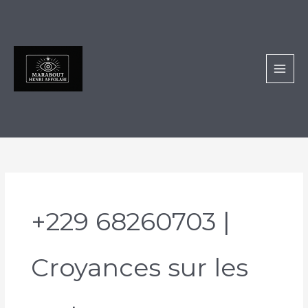
Aller
au
contenu
+229 68260703 |
Croyances sur les