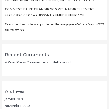
ce rituel de protection et de vengeance : +229 68 26 07 03
03
COMMENT FAIRE GRANDIR SON ZIZI NATURELLEMENT :
+229 68 26 07 03 – PUISSANT REMEDE EFFICACE
Comment avoir le vrai portefeuille magique – WhatsApp : +229
68 26 07 03
Recent Comments
A WordPress Commenter
sur
Hello world!
Archives
janvier 2026
novembre 2025