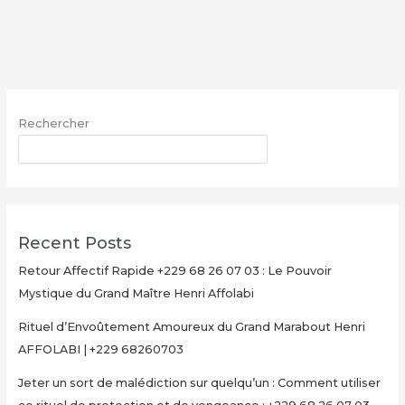
sort
de
malédiction
sur
quelqu’un
:
Rechercher
Comment
utiliser
RECHERCHER
ce
rituel
de
protection
Recent Posts
et
de
Retour Affectif Rapide +229 68 26 07 03 : Le Pouvoir
vengeance
Mystique du Grand Maître Henri Affolabi
:
Rituel d’Envoûtement Amoureux du Grand Marabout Henri
+229
AFFOLABI | +229 68260703
68
26
Jeter un sort de malédiction sur quelqu’un : Comment utiliser
07