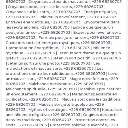
68260703 | Croyances autour du mauvais œil
,
+229 68260703
| Croyances populaires sur les sorts
,
+229 68260703 |
Croyances sur les sorts
,
+229 68260703 | Energie négative
,
+229 68260703 | Enlever un envoûtement
,
+229 68260703 |
Entraves énergétiques
,
+229 68260703 | Envoûtement dans
les récits anciens
,
+229 68260703 | Est-ce que quelqu'un
peut jeter un sort
,
+229 68260703 | Expert pour lever un sort
,
+229 68260703 | Formule pour jeter un sort
,
+229 68260703 |
Guide des sorts et énergies mystiques
,
+229 68260703 |
Harmonisation énergétique
,
+229 68260703 | Influence
mystique
,
+229 68260703 | Jeter un sort d'amour à quelqu'un
gratuit
,
+229 68260703 | Jeter un sort positif
,
+229 68260703
| Jeter un sort sur une photo
,
+229 68260703 | Les
malédictions et mauvais sorts
,
+229 68260703 | Les
protections contre les malédictions
,
+229 68260703 | Lever
un mauvais sort
,
+229 68260703 | Magie noire folklore
,
+229
68260703 | Malchance persistante
,
+229 68260703 |
Malchance spirituelle
,
+229 68260703 | Marabout pour retirer
un envoûtement
,
+229 68260703 | Marabout spécialiste en
purification
,
+229 68260703 | Mauvais sort dans les traditions
,
+229 68260703 | Mauvais sort jeté à quelqu'un
,
+229
68260703 | Mythes et sortilèges
,
+229 68260703 | Neutraliser
une influence négative
,
+229 68260703 | Origines des sorts
dans les traditions
,
+229 68260703 | Protection contre les
sorts
,
+229 68260703 | Protection spirituelle avancée
,
+229