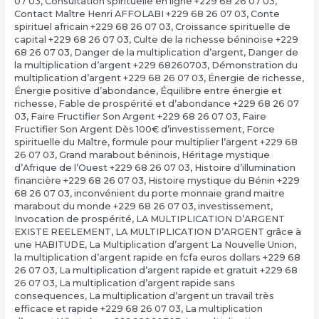
07 03
,
Consultation spirituelle en ligne +229 68 26 07 03
,
Contact Maître Henri AFFOLABI +229 68 26 07 03
,
Conte
spirituel africain +229 68 26 07 03
,
Croissance spirituelle de
capital +229 68 26 07 03
,
Culte de la richesse béninoise +229
68 26 07 03
,
Danger de la multiplication d’argent
,
Danger de
la multiplication d’argent +229 68260703
,
Démonstration du
multiplication d’argent +229 68 26 07 03
,
Énergie de richesse
,
Énergie positive d’abondance
,
Équilibre entre énergie et
richesse
,
Fable de prospérité et d’abondance +229 68 26 07
03
,
Faire Fructifier Son Argent +229 68 26 07 03
,
Faire
Fructifier Son Argent Dès 100€ d’investissement
,
Force
spirituelle du Maître
,
formule pour multiplier l’argent +229 68
26 07 03
,
Grand marabout béninois
,
Héritage mystique
d’Afrique de l’Ouest +229 68 26 07 03
,
Histoire d’illumination
financière +229 68 26 07 03
,
Histoire mystique du Bénin +229
68 26 07 03
,
inconvénient du porte monnaie grand maitre
marabout du monde +229 68 26 07 03
,
investissement
,
Invocation de prospérité
,
LA MULTIPLICATION D’ARGENT
EXISTE REELEMENT
,
LA MULTIPLICATION D’ARGENT grâce à
une HABITUDE
,
La Multiplication d’argent La Nouvelle Union
,
la multiplication d’argent rapide en fcfa euros dollars +229 68
26 07 03
,
La multiplication d’argent rapide et gratuit +229 68
26 07 03
,
La multiplication d’argent rapide sans
consequences
,
La multiplication d’argent un travail très
efficace et rapide +229 68 26 07 03
,
La multiplication