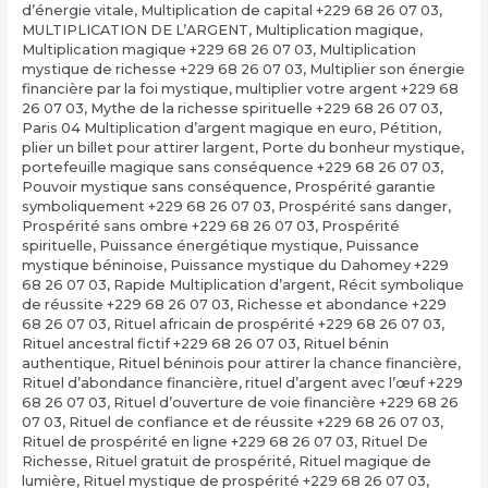
d’énergie vitale
,
Multiplication de capital +229 68 26 07 03
,
MULTIPLICATION DE L’ARGENT
,
Multiplication magique
,
Multiplication magique +229 68 26 07 03
,
Multiplication
mystique de richesse +229 68 26 07 03
,
Multiplier son énergie
financière par la foi mystique
,
multiplier votre argent +229 68
26 07 03
,
Mythe de la richesse spirituelle +229 68 26 07 03
,
Paris 04 Multiplication d’argent magique en euro
,
Pétition
,
plier un billet pour attirer largent
,
Porte du bonheur mystique
,
portefeuille magique sans conséquence +229 68 26 07 03
,
Pouvoir mystique sans conséquence
,
Prospérité garantie
symboliquement +229 68 26 07 03
,
Prospérité sans danger
,
Prospérité sans ombre +229 68 26 07 03
,
Prospérité
spirituelle
,
Puissance énergétique mystique
,
Puissance
mystique béninoise
,
Puissance mystique du Dahomey +229
68 26 07 03
,
Rapide Multiplication d’argent
,
Récit symbolique
de réussite +229 68 26 07 03
,
Richesse et abondance +229
68 26 07 03
,
Rituel africain de prospérité +229 68 26 07 03
,
Rituel ancestral fictif +229 68 26 07 03
,
Rituel bénin
authentique
,
Rituel béninois pour attirer la chance financière
,
Rituel d’abondance financière
,
rituel d’argent avec l’œuf +229
68 26 07 03
,
Rituel d’ouverture de voie financière +229 68 26
07 03
,
Rituel de confiance et de réussite +229 68 26 07 03
,
Rituel de prospérité en ligne +229 68 26 07 03
,
Rituel De
Richesse
,
Rituel gratuit de prospérité
,
Rituel magique de
lumière
,
Rituel mystique de prospérité +229 68 26 07 03
,