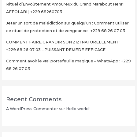
Rituel d’Envoûtement Amoureux du Grand Marabout Henri
Multiplier
AFFOLABI | +229 68260703
Votre
Argent
Jeter un sort de malédiction sur quelqu’un : Comment utiliser
en
ce rituel de protection et de vengeance : +229 68 26 07 03
15
Minutes
COMMENT FAIRE GRANDIR SON ZIZI NATURELLEMENT :
+229
+229 68 26 07 03 – PUISSANT REMEDE EFFICACE
68
Comment avoir le vrai portefeuille magique – WhatsApp : +229
26
68 26 07 03
07
03
Recent Comments
A WordPress Commenter
sur
Hello world!