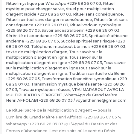
Rituel mystique par WhatsApp +229 68 26 07 03
,
Rituel
mystique pour changer sa vie
,
rituel pour multiplication
d’argent rapide +229 68 26 07 03
,
Rituel sans conséquence
,
Rituel spirituel sans danger ni conséquence
,
Rituel sûr et sans
conséquence +229 68 26 07 03
,
Rituel vodoun symbolique
+229 68 26 07 03
,
Savoir ancestral bénin +229 68 26 07 03
,
Sérénité et abondance +229 68 26 07 03
,
Spiritualité africaine
ancienne +229 68 26 07 03
,
Succès spirituel sans risque +229
68 26 07 03
,
Téléphone marabout béninois +229 68 26 07 03
,
texte de multiplication d’argen
,
Tous savoir sur la
multiplication d’argent en ligne
,
Tous savoir sur la
multiplication d’argent en ligne +229 68 26 07 03
,
Tous savoir
sur la multiplication d’argent en ligneTous savoir sur la
multiplication d’argent en ligne
,
Tradition spirituelle du Bénin
+229 68 26 07 03
,
Transformation financière symbolique +229
68 26 07 03
,
Transmission mystique bienfaisante +229 68 26
07 03
,
Travaux mystiques réussis
,
VRAI MARABOUT AVEC LA
MULTIPLICATION D’ARGENT
,
WhatsApp du Grand Maître
Henri AFFOLABI +229 68 26 07 03
/
voyanthenrie@gmail.com
Le Rituel Sacré de la Multiplication d’Argent — Sous la
Lumière du Grand Maître Henri Affolabi +229 68 26 07 03 📞
WhatsApp : +229 68 26 07 03 🌿 L’Appel du Destin et des
Forces d’Abondance Il est des soirs où le vent du Bénin