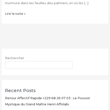
murmure dans les feuilles des palmiers, et où les […]
La
Lire la suite »
Multiplication
d’Argent
Magique
avec
le
Grand
Maître
Rechercher
Henri
AFFOLABI
RECHERCHER
–
Secret
Rituel
Authentique
Recent Posts
et
Ultra-
Retour Affectif Rapide +229 68 26 07 03 : Le Pouvoir
Rapide
Mystique du Grand Maître Henri Affolabi
pour