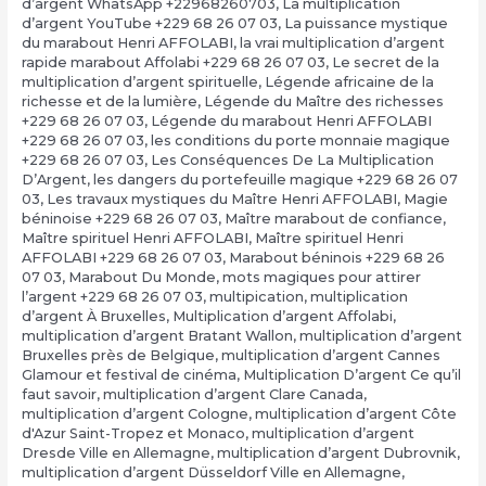
d’argent WhatsApp +22968260703
,
La multiplication
d’argent YouTube +229 68 26 07 03
,
La puissance mystique
du marabout Henri AFFOLABI
,
la vrai multiplication d’argent
rapide marabout Affolabi +229 68 26 07 03
,
Le secret de la
multiplication d’argent spirituelle
,
Légende africaine de la
richesse et de la lumière
,
Légende du Maître des richesses
+229 68 26 07 03
,
Légende du marabout Henri AFFOLABI
+229 68 26 07 03
,
les conditions du porte monnaie magique
+229 68 26 07 03
,
Les Conséquences De La Multiplication
D’Argent
,
les dangers du portefeuille magique +229 68 26 07
03
,
Les travaux mystiques du Maître Henri AFFOLABI
,
Magie
béninoise +229 68 26 07 03
,
Maître marabout de confiance
,
Maître spirituel Henri AFFOLABI
,
Maître spirituel Henri
AFFOLABI +229 68 26 07 03
,
Marabout béninois +229 68 26
07 03
,
Marabout Du Monde
,
mots magiques pour attirer
l’argent +229 68 26 07 03
,
multipication
,
multiplication
d’argent À Bruxelles
,
Multiplication d’argent Affolabi
,
multiplication d’argent Bratant Wallon
,
multiplication d’argent
Bruxelles près de Belgique
,
multiplication d’argent Cannes
Glamour et festival de cinéma
,
Multiplication D’argent Ce qu’il
faut savoir
,
multiplication d’argent Clare Canada
,
multiplication d’argent Cologne
,
multiplication d’argent Côte
d'Azur Saint-Tropez et Monaco
,
multiplication d’argent
Dresde Ville en Allemagne
,
multiplication d’argent Dubrovnik
,
multiplication d’argent Düsseldorf Ville en Allemagne
,