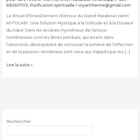
68260703
,
Purification spirituelle
/
voyanthenrie@gmail.com
Le Rituel d’Envoûtement d’Amour du Grand Marabout Henri
AFFOLABI : Une Solution Mystique à la Solitude et à la Douleur
du Cœur Dans les arcanes mystérieux de l’amour,
nombreuses sont les âmes perdues, qui errent dans
l’obscurité, désespérant de retrouver la lumière de l’affection
et de la passion. Nombreux sont ceux qui, frappés par les […]
Rituel
Lire la suite »
d’Envoûtement
Amoureux
du
Grand
Marabout
Henri
AFFOLABI
Rechercher
|
+229
RECHERCHER
68260703