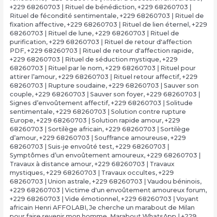
+229 68260703 | Rituel de bénédiction
,
+229 68260703 |
Rituel de fécondité sentimentale
,
+229 68260703 | Rituel de
fixation affective
,
+229 68260703 | Rituel de lien éternel
,
+229
68260703 | Rituel de lune
,
+229 68260703 | Rituel de
purification
,
+229 68260703 | Rituel de retour d'affection
PDF
,
+229 68260703 | Rituel de retour d'affection rapide
,
+229 68260703 | Rituel de séduction mystique
,
+229
68260703 | Rituel par le nom
,
+229 68260703 | Rituel pour
attirer l’amour
,
+229 68260703 | Rituel retour affectif
,
+229
68260703 | Rupture soudaine
,
+229 68260703 | Sauver son
couple
,
+229 68260703 | Sauver son foyer
,
+229 68260703 |
Signes d’envoûtement affectif
,
+229 68260703 | Solitude
sentimentale
,
+229 68260703 | Solution contre rupture
Europe
,
+229 68260703 | Solution rapide amour
,
+229
68260703 | Sortilège africain
,
+229 68260703 | Sortilège
d’amour
,
+229 68260703 | Souffrance amoureuse
,
+229
68260703 | Suis-je envoûté test
,
+229 68260703 |
Symptômes d’un envoûtement amoureux
,
+229 68260703 |
Travaux à distance amour
,
+229 68260703 | Travaux
mystiques
,
+229 68260703 | Travaux occultes
,
+229
68260703 | Union astrale
,
+229 68260703 | Vaudou béninois
,
+229 68260703 | Victime d'un envoûtement amoureux forum
,
+229 68260703 | Vide émotionnel
,
+229 68260703 | Voyant
africain Henri AFFOLABI
,
Je cherche un marabout de Milan
pour faire revenir mon homme
,
Marabout WhatsApp | +229