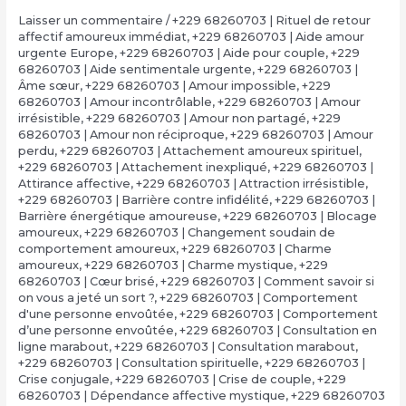
Laisser un commentaire
/
+229 68260703 | Rituel de retour
affectif amoureux immédiat
,
+229 68260703 | Aide amour
urgente Europe
,
+229 68260703 | Aide pour couple
,
+229
68260703 | Aide sentimentale urgente
,
+229 68260703 |
Âme sœur
,
+229 68260703 | Amour impossible
,
+229
68260703 | Amour incontrôlable
,
+229 68260703 | Amour
irrésistible
,
+229 68260703 | Amour non partagé
,
+229
68260703 | Amour non réciproque
,
+229 68260703 | Amour
perdu
,
+229 68260703 | Attachement amoureux spirituel
,
+229 68260703 | Attachement inexpliqué
,
+229 68260703 |
Attirance affective
,
+229 68260703 | Attraction irrésistible
,
+229 68260703 | Barrière contre infidélité
,
+229 68260703 |
Barrière énergétique amoureuse
,
+229 68260703 | Blocage
amoureux
,
+229 68260703 | Changement soudain de
comportement amoureux
,
+229 68260703 | Charme
amoureux
,
+229 68260703 | Charme mystique
,
+229
68260703 | Cœur brisé
,
+229 68260703 | Comment savoir si
on vous a jeté un sort ?
,
+229 68260703 | Comportement
d'une personne envoûtée
,
+229 68260703 | Comportement
d’une personne envoûtée
,
+229 68260703 | Consultation en
ligne marabout
,
+229 68260703 | Consultation marabout
,
+229 68260703 | Consultation spirituelle
,
+229 68260703 |
Crise conjugale
,
+229 68260703 | Crise de couple
,
+229
68260703 | Dépendance affective mystique
,
+229 68260703