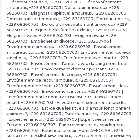
| Désamour soudain
,
+229 68260703 | Désenvoûtement
amoureux
,
+229 68260703 | Désespoir amoureux
,
+229
68260703 | Diagnostic spirituel amoureux
,
+229 68260703 |
Domination sentimentale
,
+229 68260703 | Douleur rupture
,
+229 68260703 | Durée d'un envoûtement amoureux
,
+229
68260703 | Eloigner belle-famille toxique
,
+229 68260703 |
Eloigner rivales
,
+229 68260703 | Eloigner rivaux
,
+229
68260703 | Empêcher un divorce
,
+229 68260703 |
Envoûtement amoureux
,
+229 68260703 | Envoûtement
amoureux Europe
,
+229 68260703 | Envoûtement amoureux
sur photo
,
+229 68260703 | Envoûtement avec photo
,
+229
68260703 | Envoûtement d'amour avec du sang menstruel
,
+229 68260703 | Envoûtement d'amour puissant
,
+229
68260703 | Envoûtement de couple
,
+229 68260703 |
Envoûtement de retour amoureux
,
+229 68260703 |
Envoûtement définitif
,
+229 68260703 | Envoûtement doux
,
+229 68260703 | Envoûtement intense
,
+229 68260703 |
Envoûtement par le nom
,
+229 68260703 | Envoûtement
positif
,
+229 68260703 | Envoûtement sentimental rapide
,
+229 68260703 | Est-ce que les rituels d'amour fonctionnent
vraiment ?
,
+229 68260703 | Eviter la rupture
,
+229 68260703
| Expert en amour
,
+229 68260703 | Expert sentimental
Europe
,
+229 68260703 | Faire revenir son ex rapidement
,
+229 68260703 | Féticheur africain Henri AFFOLABI
,
+229
68260703 | Fidélité amoureuse
,
+229 68260703 | Frustration