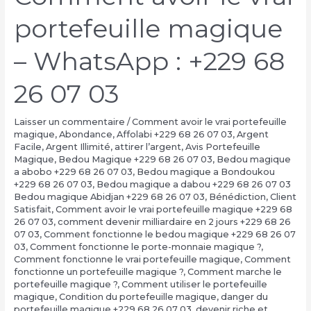
portefeuille magique
– WhatsApp : +229 68
26 07 03
Laisser un commentaire
/
Comment avoir le vrai portefeuille
magique
,
Abondance
,
Affolabi +229 68 26 07 03
,
Argent
Facile
,
Argent Illimité
,
attirer l’argent
,
Avis Portefeuille
Magique
,
Bedou Magique +229 68 26 07 03
,
Bedou magique
a abobo +229 68 26 07 03
,
Bedou magique a Bondoukou
+229 68 26 07 03
,
Bedou magique a dabou +229 68 26 07 03
Bedou magique Abidjan +229 68 26 07 03
,
Bénédiction
,
Client
Satisfait
,
Comment avoir le vrai portefeuille magique +229 68
26 07 03
,
comment devenir milliardaire en 2 jours +229 68 26
07 03
,
Comment fonctionne le bedou magique +229 68 26 07
03
,
Comment fonctionne le porte-monnaie magique ?
,
Comment fonctionne le vrai portefeuille magique
,
Comment
fonctionne un portefeuille magique ?
,
Comment marche le
portefeuille magique ?
,
Comment utiliser le portefeuille
magique
,
Condition du portefeuille magique
,
danger du
portefeuille magique +229 68 26 07 03
,
devenir riche et