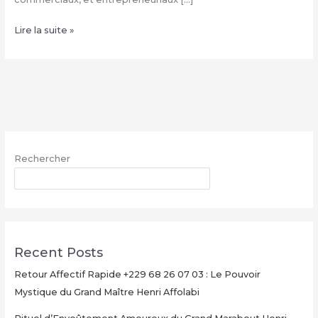
Comment
Lire la suite »
avoir
le
vrai
portefeuille
magique
–
WhatsApp
Rechercher
:
+229
RECHERCHER
68
26
07
03
Recent Posts
Retour Affectif Rapide +229 68 26 07 03 : Le Pouvoir
Mystique du Grand Maître Henri Affolabi