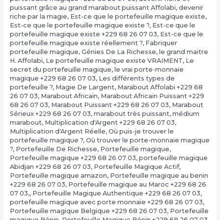
puissant grâce au grand marabout puissant Affolabi
,
devenir
riche par la magie
,
Est-ce que le portefeuille magique existe
,
Est-ce que le portefeuille magique existe ?
,
Est-ce que le
portefeuille magique existe +229 68 26 07 03
,
Est-ce que le
portefeuille magique existe réellement ?
,
Fabriquer
portefeuille magique
,
Génies De La Richesse
,
le grand maitre
H. Affolabi
,
Le portefeuille magique existe VRAIMENT
,
Le
secret du portefeuille magique
,
le vrai porte-monnaie
magique +229 68 26 07 03
,
Les différents types de
portefeuille ?
,
Magie De Largent
,
Marabout Affolabi +229 68
26 07 03
,
Marabout Africain
,
Marabout Africain Puissant +229
68 26 07 03
,
Marabout Puissant +229 68 26 07 03
,
Marabout
Sérieux +229 68 26 07 03
,
marabout très puissant
,
médium
marabout
,
Multiplication d'Argent +229 68 26 07 03
,
Multiplication d'Argent Réelle
,
Où puis-je trouver le
portefeuille magique ?
,
Où trouver le porte-monnaie magique
?
,
Portefeuille De Richesse
,
Portefeuille magique
,
Portefeuille magique +229 68 26 07 03
,
portefeuille magique
Abidjan +229 68 26 07 03
,
Portefeuille Magique Actif
,
Portefeuille magique amazon
,
Portefeuille magique au benin
+229 68 26 07 03
,
Portefeuille magique au Maroc +229 68 26
07 03,
,
Portefeuille Magique Authentique +229 68 26 07 03
,
portefeuille magique avec porte monnaie +229 68 26 07 03
,
Portefeuille magique Belgique +229 68 26 07 03
,
Portefeuille
magique Bénin
,
Portefeuille Magique Bénin +229 68 26 07 03
,