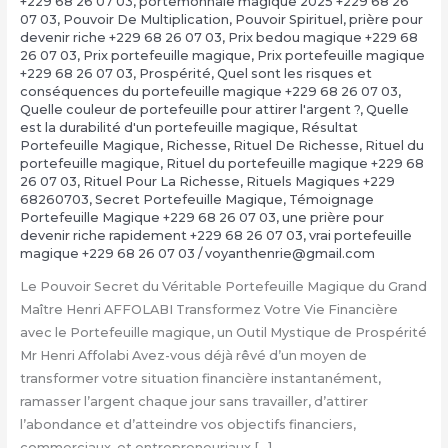
+229 68 26 07 03
,
portemonnaie magique 2025 +229 68 26
07 03
,
Pouvoir De Multiplication
,
Pouvoir Spirituel
,
prière pour
devenir riche +229 68 26 07 03
,
Prix bedou magique +229 68
26 07 03
,
Prix portefeuille magique
,
Prix portefeuille magique
+229 68 26 07 03
,
Prospérité
,
Quel sont les risques et
conséquences du portefeuille magique +229 68 26 07 03
,
Quelle couleur de portefeuille pour attirer l'argent ?
,
Quelle
est la durabilité d'un portefeuille magique
,
Résultat
Portefeuille Magique
,
Richesse
,
Rituel De Richesse
,
Rituel du
portefeuille magique
,
Rituel du portefeuille magique +229 68
26 07 03
,
Rituel Pour La Richesse
,
Rituels Magiques +229
68260703
,
Secret Portefeuille Magique
,
Témoignage
Portefeuille Magique +229 68 26 07 03
,
une prière pour
devenir riche rapidement +229 68 26 07 03
,
vrai portefeuille
magique +229 68 26 07 03
/
voyanthenrie@gmail.com
Le Pouvoir Secret du Véritable Portefeuille Magique du Grand
Maître Henri AFFOLABI Transformez Votre Vie Financière
avec le Portefeuille magique, un Outil Mystique de Prospérité
Mr Henri Affolabi Avez-vous déjà rêvé d’un moyen de
transformer votre situation financière instantanément,
ramasser l’argent chaque jour sans travailler, d’attirer
l’abondance et d’atteindre vos objectifs financiers,
commerciaux, et entrepreneuriaux […]