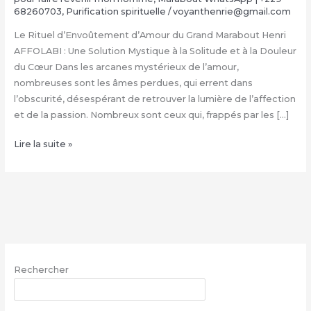
68260703
,
Purification spirituelle
/
voyanthenrie@gmail.com
Le Rituel d’Envoûtement d’Amour du Grand Marabout Henri
AFFOLABI : Une Solution Mystique à la Solitude et à la Douleur
du Cœur Dans les arcanes mystérieux de l’amour,
nombreuses sont les âmes perdues, qui errent dans
l’obscurité, désespérant de retrouver la lumière de l’affection
et de la passion. Nombreux sont ceux qui, frappés par les […]
Rituel
Lire la suite »
d’Envoûtement
Amoureux
du
Grand
Marabout
Henri
AFFOLABI
Rechercher
|
+229
RECHERCHER
68260703