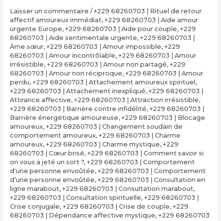
Laisser un commentaire
/
+229 68260703 | Rituel de retour
affectif amoureux immédiat
,
+229 68260703 | Aide amour
urgente Europe
,
+229 68260703 | Aide pour couple
,
+229
68260703 | Aide sentimentale urgente
,
+229 68260703 |
Âme sœur
,
+229 68260703 | Amour impossible
,
+229
68260703 | Amour incontrôlable
,
+229 68260703 | Amour
irrésistible
,
+229 68260703 | Amour non partagé
,
+229
68260703 | Amour non réciproque
,
+229 68260703 | Amour
perdu
,
+229 68260703 | Attachement amoureux spirituel
,
+229 68260703 | Attachement inexpliqué
,
+229 68260703 |
Attirance affective
,
+229 68260703 | Attraction irrésistible
,
+229 68260703 | Barrière contre infidélité
,
+229 68260703 |
Barrière énergétique amoureuse
,
+229 68260703 | Blocage
amoureux
,
+229 68260703 | Changement soudain de
comportement amoureux
,
+229 68260703 | Charme
amoureux
,
+229 68260703 | Charme mystique
,
+229
68260703 | Cœur brisé
,
+229 68260703 | Comment savoir si
on vous a jeté un sort ?
,
+229 68260703 | Comportement
d'une personne envoûtée
,
+229 68260703 | Comportement
d’une personne envoûtée
,
+229 68260703 | Consultation en
ligne marabout
,
+229 68260703 | Consultation marabout
,
+229 68260703 | Consultation spirituelle
,
+229 68260703 |
Crise conjugale
,
+229 68260703 | Crise de couple
,
+229
68260703 | Dépendance affective mystique
,
+229 68260703