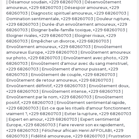
| Désamour soudain
,
+229 68260703 | Désenvoûtement
amoureux
,
+229 68260703 | Désespoir amoureux
,
+229
68260703 | Diagnostic spirituel amoureux
,
+229 68260703 |
Domination sentimentale
,
+229 68260703 | Douleur rupture
,
+229 68260703 | Durée d'un envoûtement amoureux
,
+229
68260703 | Eloigner belle-famille toxique
,
+229 68260703 |
Eloigner rivales
,
+229 68260703 | Eloigner rivaux
,
+229
68260703 | Empêcher un divorce
,
+229 68260703 |
Envoûtement amoureux
,
+229 68260703 | Envoûtement
amoureux Europe
,
+229 68260703 | Envoûtement amoureux
sur photo
,
+229 68260703 | Envoûtement avec photo
,
+229
68260703 | Envoûtement d'amour avec du sang menstruel
,
+229 68260703 | Envoûtement d'amour puissant
,
+229
68260703 | Envoûtement de couple
,
+229 68260703 |
Envoûtement de retour amoureux
,
+229 68260703 |
Envoûtement définitif
,
+229 68260703 | Envoûtement doux
,
+229 68260703 | Envoûtement intense
,
+229 68260703 |
Envoûtement par le nom
,
+229 68260703 | Envoûtement
positif
,
+229 68260703 | Envoûtement sentimental rapide
,
+229 68260703 | Est-ce que les rituels d'amour fonctionnent
vraiment ?
,
+229 68260703 | Eviter la rupture
,
+229 68260703
| Expert en amour
,
+229 68260703 | Expert sentimental
Europe
,
+229 68260703 | Faire revenir son ex rapidement
,
+229 68260703 | Féticheur africain Henri AFFOLABI
,
+229
68260703 | Fidélité amoureuse
,
+229 68260703 | Frustration