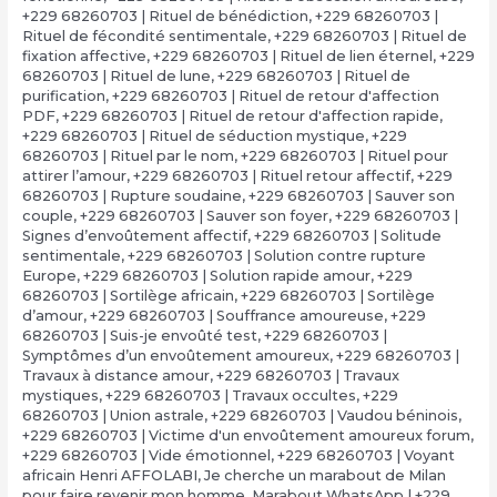
+229 68260703 | Rituel de bénédiction
,
+229 68260703 |
Rituel de fécondité sentimentale
,
+229 68260703 | Rituel de
fixation affective
,
+229 68260703 | Rituel de lien éternel
,
+229
68260703 | Rituel de lune
,
+229 68260703 | Rituel de
purification
,
+229 68260703 | Rituel de retour d'affection
PDF
,
+229 68260703 | Rituel de retour d'affection rapide
,
+229 68260703 | Rituel de séduction mystique
,
+229
68260703 | Rituel par le nom
,
+229 68260703 | Rituel pour
attirer l’amour
,
+229 68260703 | Rituel retour affectif
,
+229
68260703 | Rupture soudaine
,
+229 68260703 | Sauver son
couple
,
+229 68260703 | Sauver son foyer
,
+229 68260703 |
Signes d’envoûtement affectif
,
+229 68260703 | Solitude
sentimentale
,
+229 68260703 | Solution contre rupture
Europe
,
+229 68260703 | Solution rapide amour
,
+229
68260703 | Sortilège africain
,
+229 68260703 | Sortilège
d’amour
,
+229 68260703 | Souffrance amoureuse
,
+229
68260703 | Suis-je envoûté test
,
+229 68260703 |
Symptômes d’un envoûtement amoureux
,
+229 68260703 |
Travaux à distance amour
,
+229 68260703 | Travaux
mystiques
,
+229 68260703 | Travaux occultes
,
+229
68260703 | Union astrale
,
+229 68260703 | Vaudou béninois
,
+229 68260703 | Victime d'un envoûtement amoureux forum
,
+229 68260703 | Vide émotionnel
,
+229 68260703 | Voyant
africain Henri AFFOLABI
,
Je cherche un marabout de Milan
pour faire revenir mon homme
,
Marabout WhatsApp | +229