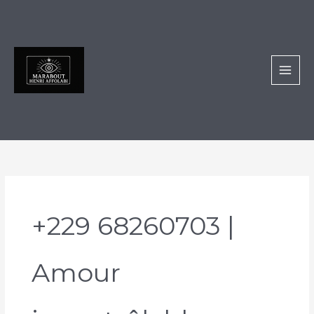
Aller
au
contenu
+229 68260703 |
Amour