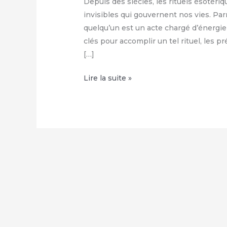
Depuis des siècles, les rituels ésotériq
invisibles qui gouvernent nos vies. Par
quelqu’un est un acte chargé d’énergie
clés pour accomplir un tel rituel, les 
[…]
Jeter
Lire la suite »
un
sort
de
malédiction
sur
quelqu’un
:
Comment
utiliser
ce
rituel