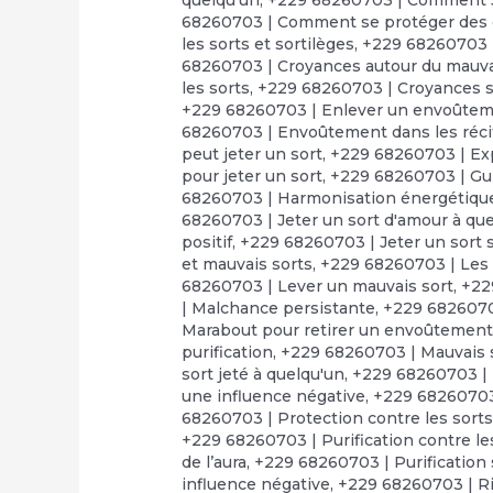
68260703 | Comment se protéger des 
les sorts et sortilèges
,
+229 68260703 |
68260703 | Croyances autour du mauva
les sorts
,
+229 68260703 | Croyances su
+229 68260703 | Enlever un envoûte
68260703 | Envoûtement dans les réci
peut jeter un sort
,
+229 68260703 | Exp
pour jeter un sort
,
+229 68260703 | Gui
68260703 | Harmonisation énergétiqu
68260703 | Jeter un sort d'amour à que
positif
,
+229 68260703 | Jeter un sort 
et mauvais sorts
,
+229 68260703 | Les 
68260703 | Lever un mauvais sort
,
+22
| Malchance persistante
,
+229 68260703
Marabout pour retirer un envoûtemen
purification
,
+229 68260703 | Mauvais s
sort jeté à quelqu'un
,
+229 68260703 | 
une influence négative
,
+229 68260703 
68260703 | Protection contre les sort
+229 68260703 | Purification contre l
de l’aura
,
+229 68260703 | Purification s
influence négative
,
+229 68260703 | Ri