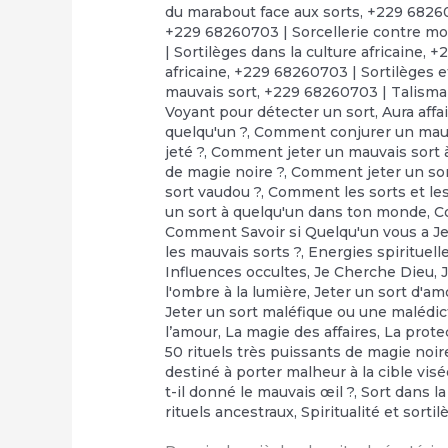
du marabout face aux sorts
,
+229 68260
+229 68260703 | Sorcellerie contre moi
| Sortilèges dans la culture africaine
,
+2
africaine
,
+229 68260703 | Sortilèges e
mauvais sort
,
+229 68260703 | Talisma
Voyant pour détecter un sort
,
Aura affa
quelqu'un ?
,
Comment conjurer un mauv
jeté ?
,
Comment jeter un mauvais sort à
de magie noire ?
,
Comment jeter un so
sort vaudou ?
,
Comment les sorts et les 
un sort à quelqu'un dans ton monde
,
C
Comment Savoir si Quelqu'un vous a Je
les mauvais sorts ?
,
Energies spirituell
Influences occultes
,
Je Cherche Dieu
,
l'ombre à la lumière
,
Jeter un sort d'am
Jeter un sort maléfique ou une malédic
l’amour
,
‎La magie des affaires
,
‎La prot
50 rituels très puissants de magie noir
destiné à porter malheur à la cible vis
t-il donné le mauvais œil ?
,
Sort dans la
rituels ancestraux
,
Spiritualité et sorti