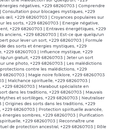
énergies négatives
,
+229 68260703 | Comprendre
 Consultation pour blocages mystiques
,
+229
is œil
,
+229 68260703 | Croyances populaires sur
r les sorts
,
+229 68260703 | Energie négative
,
ment
,
+229 68260703 | Entraves énergétiques
,
+229
ts anciens
,
+229 68260703 | Est-ce que quelqu'un
ert pour lever un sort
,
+229 68260703 | Formule
de des sorts et énergies mystiques
,
+229
e
,
+229 68260703 | Influence mystique
,
+229
lqu'un gratuit
,
+229 68260703 | Jeter un sort
sur une photo
,
+229 68260703 | Les malédictions
protections contre les malédictions
,
+229
9 68260703 | Magie noire folklore
,
+229 68260703
 | Malchance spirituelle
,
+229 68260703 |
t
,
+229 68260703 | Marabout spécialiste en
ort dans les traditions
,
+229 68260703 | Mauvais
Mythes et sortilèges
,
+229 68260703 | Neutraliser
| Origines des sorts dans les traditions
,
+229
s
,
+229 68260703 | Protection spirituelle avancée
,
es énergies sombres
,
+229 68260703 | Purification
pirituelle
,
+229 68260703 | Reconnaître une
tuel de protection ancestral
,
+229 68260703 | Rôle