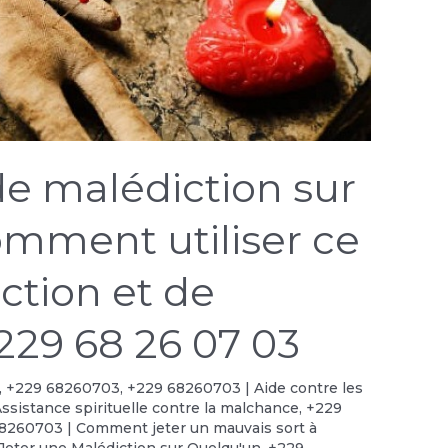
de malédiction sur
omment utiliser ce
ection et de
229 68 26 07 03
,
+229 68260703
,
+229 68260703 | Aide contre les
ssistance spirituelle contre la malchance
,
+229
8260703 | Comment jeter un mauvais sort à
eter une Malédiction sur Quelqu'un
,
+229