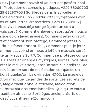
703 | Somment savoir si un sort est posé sur soi
,
 : Protection et conseils pratiques
,
+229 68260703
29 68260703 | Sortilèges dans la sorcellerie
t Malédictions
,
+229 68260703 | Symptômes d’un
ns et Amulettes Protectrices
,
+229 68260703 |
iblie
,
Avez-vous déjà songé à jeter un sort à
ais sort ?
,
Comment enlever un sort qu'on nous a
 quelqu'un (avec images)
,
Comment jeter un sort
rt et comment s'en protégé
,
Comment jeter un
rituels fonctionnent-ils ?
,
Comment puis-je jeter
omment savoir si on nous a jeté un mauvais sort ?
,
té un Mauvais Sort ?
,
Comment se protéger contre
es
,
Esprits et énergies mystiques
,
Forces invisibles
,
Jeter le mauvais sort
,
Jeter un sort ? - Sorcières : de
our
,
Jeter un sort de malédiction sur quelqu'un
,
tion à quelqu'un
,
La divination €100
,
‎La magie de
ection magique
,
Légendes de sorts
,
Les secrets de
e
,
Magie traditionnelle africaine
,
Malédiction
ée
,
Perturbations émotionnelles
,
Quelqu'un vous a-
 tradition africaine
,
Sortilèges anciens
,
Sorts et
lèges
/
voyanthenrie@gmail.com