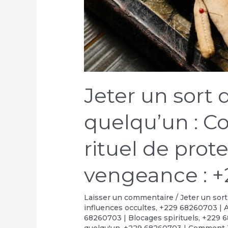
Jeter un sort 
quelqu’un : C
rituel de prot
vengeance : +
Laisser un commentaire
/
Jeter un sort
influences occultes
,
+229 68260703 | A
68260703 | Blocages spirituels
,
+229 6
quelqu'un
,
+229 68260703 | Comment J