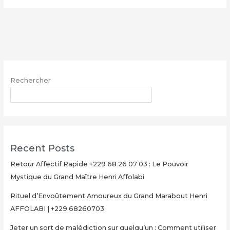
le
vrai
portefeuille
magique
–
WhatsApp
Rechercher
:
+229
RECHERCHER
68
26
07
03
Recent Posts
Retour Affectif Rapide +229 68 26 07 03 : Le Pouvoir
Mystique du Grand Maître Henri Affolabi
Rituel d’Envoûtement Amoureux du Grand Marabout Henri
AFFOLABI | +229 68260703
Jeter un sort de malédiction sur quelqu’un : Comment utiliser