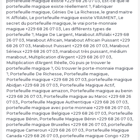
portefeuille magique existe +229 68 26 07 03
,
Est-ce que le
portefeuille magique existe réellement ?
,
Fabriquer
portefeuille magique
,
Génies De La Richesse
,
le grand maitre
H. Affolabi
,
Le portefeuille magique existe VRAIMENT
,
Le
secret du portefeuille magique
,
le vrai porte-monnaie
magique +229 68 26 07 03
,
Les différents types de
portefeuille ?
,
Magie De Largent
,
Marabout Affolabi +229 68
26 07 03
,
Marabout Africain
,
Marabout Africain Puissant +229
68 26 07 03
,
Marabout Puissant +229 68 26 07 03
,
Marabout
Sérieux +229 68 26 07 03
,
marabout très puissant
,
médium
marabout
,
Multiplication d'Argent +229 68 26 07 03
,
Multiplication d'Argent Réelle
,
Où puis-je trouver le
portefeuille magique ?
,
Où trouver le porte-monnaie magique
?
,
Portefeuille De Richesse
,
Portefeuille magique
,
Portefeuille magique +229 68 26 07 03
,
portefeuille magique
Abidjan +229 68 26 07 03
,
Portefeuille Magique Actif
,
Portefeuille magique amazon
,
Portefeuille magique au benin
+229 68 26 07 03
,
Portefeuille magique au Maroc +229 68 26
07 03,
,
Portefeuille Magique Authentique +229 68 26 07 03
,
portefeuille magique avec porte monnaie +229 68 26 07 03
,
Portefeuille magique Belgique +229 68 26 07 03
,
Portefeuille
magique Bénin
,
Portefeuille Magique Bénin +229 68 26 07 03
,
portefeuille magique Bruxelles +229 68 26 07 03
,
portefeuille
magique Cameroun +229 68 26 07 03
,
Portefeuille Magique
Canada +229 68 26 07 03
,
portefeuille magique Congo +229