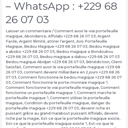
– WhatsApp : +229 68
26 07 03
Laisser un commentaire
/
Comment avoir le vrai portefeuille
magique
,
Abondance
,
Affolabi +229 68 26 07 03
,
Argent
Facile
,
Argent Illimité
,
attirer l’argent
,
Avis Portefeuille
Magique
,
Bedou Magique +229 68 26 07 03
,
Bedou magique
a abobo +229 68 26 07 03
,
Bedou magique a Bondoukou
+229 68 26 07 03
,
Bedou magique a dabou +229 68 26 07 03
Bedou magique Abidjan +229 68 26 07 03
,
Bénédiction
,
Client
Satisfait
,
Comment avoir le vrai portefeuille magique +229 68
26 07 03
,
comment devenir milliardaire en 2 jours +229 68 26
07 03
,
Comment fonctionne le bedou magique +229 68 26 07
03
,
Comment fonctionne le porte-monnaie magique ?
,
Comment fonctionne le vrai portefeuille magique
,
Comment
fonctionne un portefeuille magique ?
,
Comment marche le
portefeuille magique ?
,
Comment utiliser le portefeuille
magique
,
Condition du portefeuille magique
,
danger du
portefeuille magique +229 68 26 07 03
,
devenir riche et
puissant grâce au grand marabout puissant Affolabi
,
devenir
riche par la magie
,
Est-ce que le portefeuille magique existe
,
Est-ce que le portefeuille magique existe ?
,
Est-ce que le