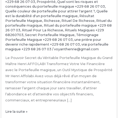
+229 68 26 07 03
,
Prospérité
,
Quel sont les risques et
conséquences du portefeuille magique +229 68 26 07 03
,
Quelle couleur de portefeuille pour attirer l'argent ?
,
Quelle
est la durabilité d'un portefeuille magique
,
Résultat
Portefeuille Magique
,
Richesse
,
Rituel De Richesse
,
Rituel du
portefeuille magique
,
Rituel du portefeuille magique +229 68
26 07 03
,
Rituel Pour La Richesse
,
Rituels Magiques +229
68260703
,
Secret Portefeuille Magique
,
Témoignage
Portefeuille Magique +229 68 26 07 03
,
une prière pour
devenir riche rapidement +229 68 26 07 03
,
vrai portefeuille
magique +229 68 26 07 03
/
voyanthenrie@gmail.com
Le Pouvoir Secret du Véritable Portefeuille Magique du Grand
Maître Henri AFFOLABI Transformez Votre Vie Financière
avec le Portefeuille magique, un Outil Mystique de Prospérité
Mr Henri Affolabi Avez-vous déjà rêvé d’un moyen de
transformer votre situation financière instantanément,
ramasser l’argent chaque jour sans travailler, d’attirer
l’abondance et d’atteindre vos objectifs financiers,
commerciaux, et entrepreneuriaux […]
Comment
Lire la suite »
avoir