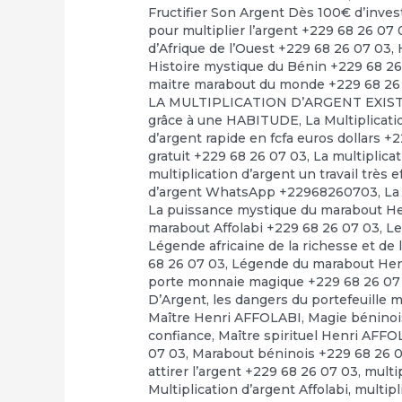
Fructifier Son Argent Dès 100€ d’inve
pour multiplier l’argent +229 68 26 07 
d’Afrique de l’Ouest +229 68 26 07 03
,
Histoire mystique du Bénin +229 68 2
maitre marabout du monde +229 68 26
LA MULTIPLICATION D’ARGENT EXI
grâce à une HABITUDE
,
La Multiplicat
d’argent rapide en fcfa euros dollars +
gratuit +229 68 26 07 03
,
La multiplica
multiplication d’argent un travail très 
d’argent WhatsApp +22968260703
,
La
La puissance mystique du marabout H
marabout Affolabi +229 68 26 07 03
,
Le
Légende africaine de la richesse et de 
68 26 07 03
,
Légende du marabout Hen
porte monnaie magique +229 68 26 07
D’Argent
,
les dangers du portefeuille 
Maître Henri AFFOLABI
,
Magie béninoi
confiance
,
Maître spirituel Henri AFF
07 03
,
Marabout béninois +229 68 26 
attirer l’argent +229 68 26 07 03
,
multi
Multiplication d’argent Affolabi
,
multipl