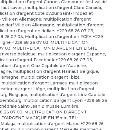
ltiplication d’argent Cannes Glamour et festival de
 faut savoir
,
multiplication d’argent Clare Canada
,
lication d’argent Côte d'Azur Saint-Tropez et
e Ville en Allemagne
,
multiplication d’argent
seldorf Ville en Allemagne
,
multiplication d’argent
lication d’argent en dollars +229 68 26 07 03
,
68 26 07 03
,
Multiplication d’argent en FCFA +229
 ligne +229 68 26 07 03
,
MULTIPLICATION
07 03
,
MULTIPLICATION D’ARGENT EN LIGNE
 enverse belgique
,
multiplication d’argent Espagne
,
lication d’argent Facebook +229 68 26 07 03
,
cation d’argent Graz Capitale de l'Autriche
,
spagne
,
multiplication d’argent Hainaut Belgique
,
allemagne
,
multiplication d’argent Ibiza
,
,
multiplication d’argent Larnaca
,
multiplication
ication d’argent Liège
,
multiplication d’argent
ourg Belgique
,
multiplication d’argent Linz Capitale
Luxembourg
,
multiplication d’argent Lyon +229 68 26
rthédrale Saint-Jean & musée Lumière
,
68 26 07 03
,
MULTIPLICATION D’ARGENT
 D’ARGENT MAGIQUE EN 15min TEL:
t Malaga
,
multiplication d’argent Maroc +229 68 26
abbat
,
multiplication d’argent Marseille marchéz &