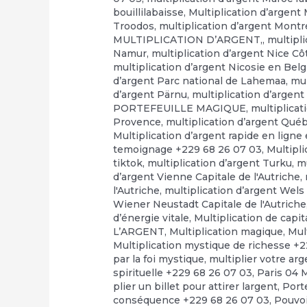
bouillilabaisse
,
Multiplication d’argent
Troodos
,
multiplication d’argent Montr
MULTIPLICATION D’ARGENT,
,
multipl
Namur
,
multiplication d’argent Nice Cô
multiplication d’argent Nicosie en Bel
d’argent Parc national de Lahemaa
,
mul
d’argent Pärnu
,
multiplication d’arge
PORTEFEUILLE MAGIQUE
,
multiplicat
Provence
,
multiplication d’argent Qué
Multiplication d’argent rapide en ligne e
temoignage +229 68 26 07 03
,
Multipli
tiktok
,
multiplication d’argent Turku
,
mu
d’argent Vienne Capitale de l'Autriche
,
l'Autriche
,
multiplication d’argent Wels 
Wiener Neustadt Capitale de l'Autriche
d’énergie vitale
,
Multiplication de capi
L’ARGENT
,
Multiplication magique
,
Mul
Multiplication mystique de richesse +
par la foi mystique
,
multiplier votre ar
spirituelle +229 68 26 07 03
,
Paris 04 
plier un billet pour attirer largent
,
Port
conséquence +229 68 26 07 03
,
Pouvo