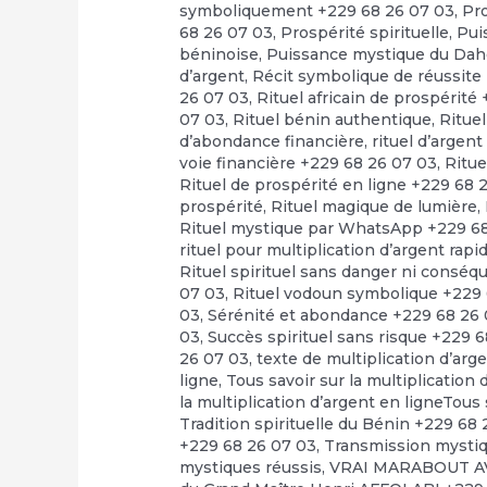
symboliquement +229 68 26 07 03
,
Pr
68 26 07 03
,
Prospérité spirituelle
,
Pui
béninoise
,
Puissance mystique du Dah
d’argent
,
Récit symbolique de réussite
26 07 03
,
Rituel africain de prospérité
07 03
,
Rituel bénin authentique
,
Rituel
d’abondance financière
,
rituel d’argen
voie financière +229 68 26 07 03
,
Ritue
Rituel de prospérité en ligne +229 68 
prospérité
,
Rituel magique de lumière
,
Rituel mystique par WhatsApp +229 6
rituel pour multiplication d’argent rap
Rituel spirituel sans danger ni consé
07 03
,
Rituel vodoun symbolique +229 
03
,
Sérénité et abondance +229 68 26
03
,
Succès spirituel sans risque +229 
26 07 03
,
texte de multiplication d’arg
ligne
,
Tous savoir sur la multiplication
la multiplication d’argent en ligneTous 
Tradition spirituelle du Bénin +229 68
+229 68 26 07 03
,
Transmission mystiq
mystiques réussis
,
VRAI MARABOUT A