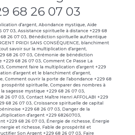
29 68 26 07 03
plication d’argent
,
Abondance mystique
,
Aide
6 07 03
,
Assistance spirituelle à distance +229 68
 68 26 07 03
,
Bénédiction spirituelle authentique
RGENT PRIDI SANS CONSÉQUENCE
,
blanchiment
out savoir sur la multiplication d’argent
,
229 68 26 07 03
,
Cérémonie de bénédiction
le +229 68 26 07 03
,
Comment Ce Passe La
03
,
Comment faire la multiplication d’argent +229
cation d’argent et le blanchiment d’argent
,
ce
,
Comment ouvrir la porte de l’abondance +229 68
prospérité spirituelle
,
Comparer des nombres à
 la sagesse mystique +229 68 26 07 03
,
 68 26 07 03
,
Contact Maître Henri AFFOLABI +229
229 68 26 07 03
,
Croissance spirituelle de capital
 béninoise +229 68 26 07 03
,
Danger de la
ultiplication d’argent +229 68260703
,
ent +229 68 26 07 03
,
Énergie de richesse
,
Énergie
énergie et richesse
,
Fable de prospérité et
ructifier Son Argent +229 68 26 07 03
,
Faire