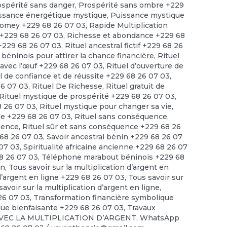
ospérité sans danger
,
Prospérité sans ombre +229
ssance énergétique mystique
,
Puissance mystique
omey +229 68 26 07 03
,
Rapide Multiplication
 +229 68 26 07 03
,
Richesse et abondance +229 68
 +229 68 26 07 03
,
Rituel ancestral fictif +229 68 26
 béninois pour attirer la chance financière
,
Rituel
t avec l’œuf +229 68 26 07 03
,
Rituel d’ouverture de
l de confiance et de réussite +229 68 26 07 03
,
26 07 03
,
Rituel De Richesse
,
Rituel gratuit de
Rituel mystique de prospérité +229 68 26 07 03
,
8 26 07 03
,
Rituel mystique pour changer sa vie
,
ide +229 68 26 07 03
,
Rituel sans conséquence
,
quence
,
Rituel sûr et sans conséquence +229 68 26
68 26 07 03
,
Savoir ancestral bénin +229 68 26 07
 07 03
,
Spiritualité africaine ancienne +229 68 26 07
68 26 07 03
,
Téléphone marabout béninois +229 68
en
,
Tous savoir sur la multiplication d’argent en
 d’argent en ligne +229 68 26 07 03
,
Tous savoir sur
savoir sur la multiplication d’argent en ligne
,
 26 07 03
,
Transformation financière symbolique
ue bienfaisante +229 68 26 07 03
,
Travaux
VEC LA MULTIPLICATION D’ARGENT
,
WhatsApp