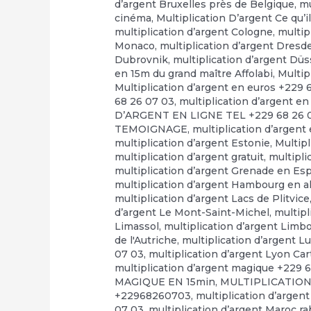
d’argent Bruxelles près de Belgique
,
mu
cinéma
,
Multiplication D’argent Ce qu’il
multiplication d’argent Cologne
,
multip
Monaco
,
multiplication d’argent Dresd
Dubrovnik
,
multiplication d’argent Düs
en 15m du grand maître Affolabi
,
Multip
Multiplication d’argent en euros +229 
68 26 07 03
,
multiplication d’argent en
D’ARGENT EN LIGNE TEL +229 68 26 
TEMOIGNAGE
,
multiplication d’argent
multiplication d’argent Estonie
,
Multip
multiplication d’argent gratuit
,
multipli
multiplication d’argent Grenade en E
multiplication d’argent Hambourg en 
multiplication d’argent Lacs de Plitvice
d’argent Le Mont-Saint-Michel
,
multipl
Limassol
,
multiplication d’argent Limb
de l'Autriche
,
multiplication d’argent 
07 03
,
multiplication d’argent Lyon Ca
multiplication d’argent magique +229 
MAGIQUE EN 15min
,
MULTIPLICATION
+22968260703
,
multiplication d’argen
07 03
,
multiplication d’argent Maroc r