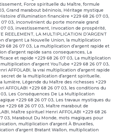
stissement
,
Force spirituelle du Maître
,
formule
03
,
Grand marabout béninois
,
Héritage mystique
Histoire d’illumination financière +229 68 26 07 03
,
6 07 03
,
inconvénient du porte monnaie grand
 07 03
,
investissement
,
Invocation de prospérité
,
STE REELEMENT
,
LA MULTIPLICATION D’ARGENT
ion d’argent La Nouvelle Union
,
la multiplication
229 68 26 07 03
,
La multiplication d’argent rapide et
tion d’argent rapide sans consequences
,
La
efficace et rapide +229 68 26 07 03
,
La multiplication
 multiplication d’argent YouTube +229 68 26 07 03
,
enri AFFOLABI
,
la vrai multiplication d’argent rapide
 secret de la multiplication d’argent spirituelle
,
la lumière
,
Légende du Maître des richesses +229
ri AFFOLABI +229 68 26 07 03
,
les conditions du
 03
,
Les Conséquences De La Multiplication
magique +229 68 26 07 03
,
Les travaux mystiques du
se +229 68 26 07 03
,
Maître marabout de
OLABI
,
Maître spirituel Henri AFFOLABI +229 68 26
07 03
,
Marabout Du Monde
,
mots magiques pour
pication
,
multiplication d’argent À Bruxelles
,
ication d’argent Bratant Wallon
,
multiplication