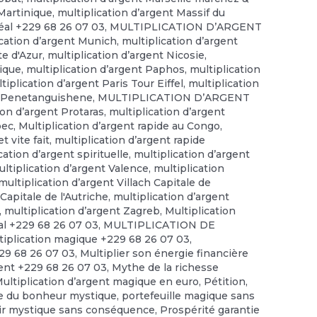
 Martinique
,
multiplication d’argent Massif du
éal +229 68 26 07 03
,
MULTIPLICATION D’ARGENT
ication d’argent Munich
,
multiplication d’argent
te d'Azur
,
multiplication d’argent Nicosie
,
gique
,
multiplication d’argent Paphos
,
multiplication
tiplication d’argent Paris Tour Eiffel
,
multiplication
nt Penetanguishene
,
MULTIPLICATION D’ARGENT
ion d’argent Protaras
,
multiplication d’argent
bec
,
Multiplication d’argent rapide au Congo
,
t vite fait
,
multiplication d’argent rapide
cation d’argent spirituelle
,
multiplication d’argent
ltiplication d’argent Valence
,
multiplication
multiplication d’argent Villach Capitale de
Capitale de l'Autriche
,
multiplication d’argent
,
multiplication d’argent Zagreb
,
Multiplication
tal +229 68 26 07 03
,
MULTIPLICATION DE
tiplication magique +229 68 26 07 03
,
229 68 26 07 03
,
Multiplier son énergie financière
gent +229 68 26 07 03
,
Mythe de la richesse
Multiplication d’argent magique en euro
,
Pétition
,
e du bonheur mystique
,
portefeuille magique sans
ir mystique sans conséquence
,
Prospérité garantie