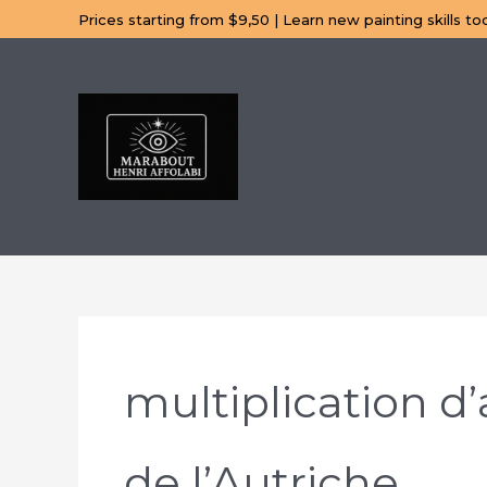
Aller
Prices starting from $9,50 | Learn new painting skills to
au
contenu
multiplication d’
de l’Autriche