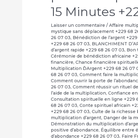
15 Minutes +2
Laisser un commentaire
/
Affaire multi
mystique sans déplacement +229 68 2
26 07 03
,
Bénédiction de l’argent +229
+229 68 26 07 03
,
BLANCHIMENT D’A
d’argent rapide +229 68 26 07 03
,
Bon t
Cérémonie de bénédiction africaine +
financière
,
Chance financière spirituel
Multiplication ĎArgent +229 68 26 07 
68 26 07 03
,
Comment faire la multipli
Comment ouvrir la porte de l’abondan
26 07 03
,
Comment réussir un rituel de 
l’aide de la multiplication
,
Confiance en
Consultation spirituelle en ligne +229
68 26 07 03
,
Conte spirituel africain +
+229 68 26 07 03
,
Culte de la richesse
multiplication d’argent
,
Danger de la m
Démonstration du multiplication d’arg
positive d’abondance
,
Équilibre entre 
d’abondance +229 68 26 07 03
,
Faire F