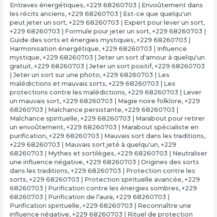
Entraves énergétiques
,
+229 68260703 | Envoûtement dans
les récits anciens
,
+229 68260703 | Est-ce que quelqu'un
peut jeter un sort
,
+229 68260703 | Expert pour lever un sort
,
+229 68260703 | Formule pour jeter un sort
,
+229 68260703 |
Guide des sorts et énergies mystiques
,
+229 68260703 |
Harmonisation énergétique
,
+229 68260703 | Influence
mystique
,
+229 68260703 | Jeter un sort d'amour à quelqu'un
gratuit
,
+229 68260703 | Jeter un sort positif
,
+229 68260703
| Jeter un sort sur une photo
,
+229 68260703 | Les
malédictions et mauvais sorts
,
+229 68260703 | Les
protections contre les malédictions
,
+229 68260703 | Lever
un mauvais sort
,
+229 68260703 | Magie noire folklore
,
+229
68260703 | Malchance persistante
,
+229 68260703 |
Malchance spirituelle
,
+229 68260703 | Marabout pour retirer
un envoûtement
,
+229 68260703 | Marabout spécialiste en
purification
,
+229 68260703 | Mauvais sort dans les traditions
,
+229 68260703 | Mauvais sort jeté à quelqu'un
,
+229
68260703 | Mythes et sortilèges
,
+229 68260703 | Neutraliser
une influence négative
,
+229 68260703 | Origines des sorts
dans les traditions
,
+229 68260703 | Protection contre les
sorts
,
+229 68260703 | Protection spirituelle avancée
,
+229
68260703 | Purification contre les énergies sombres
,
+229
68260703 | Purification de l’aura
,
+229 68260703 |
Purification spirituelle
,
+229 68260703 | Reconnaître une
influence négative
,
+229 68260703 | Rituel de protection