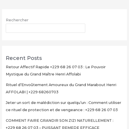
sur
quelqu’un
:
Rechercher
Comment
utiliser
RECHERCHER
ce
rituel
de
protection
Recent Posts
et
de
Retour Affectif Rapide +229 68 26 07 03 : Le Pouvoir
vengeance
Mystique du Grand Maître Henri Affolabi
:
Rituel d’Envoûtement Amoureux du Grand Marabout Henri
+229
AFFOLABI | +229 68260703
68
26
Jeter un sort de malédiction sur quelqu’un : Comment utiliser
07
ce rituel de protection et de vengeance : +229 68 26 07 03
03
COMMENT FAIRE GRANDIR SON ZIZI NATURELLEMENT :
+229 68 26 07 03 – PUISSANT REMEDE EFFICACE