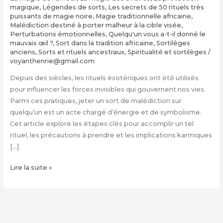
magique
,
Légendes de sorts
,
Les secrets de 50 rituels très
puissants de magie noire
,
Magie traditionnelle africaine
,
Malédiction destiné à porter malheur à la cible visée
,
Perturbations émotionnelles
,
Quelqu'un vous a-t-il donné le
mauvais œil ?
,
Sort dans la tradition africaine
,
Sortilèges
anciens
,
Sorts et rituels ancestraux
,
Spiritualité et sortilèges
/
voyanthenrie@gmail.com
Depuis des siècles, les rituels ésotériques ont été utilisés
pour influencer les forces invisibles qui gouvernent nos vies.
Parmi ces pratiques, jeter un sort de malédiction sur
quelqu’un est un acte chargé d’énergie et de symbolisme.
Cet article explore les étapes clés pour accomplir un tel
rituel, les précautions à prendre et les implications karmiques
[…]
Jeter
Lire la suite »
un
sort
de
malédiction