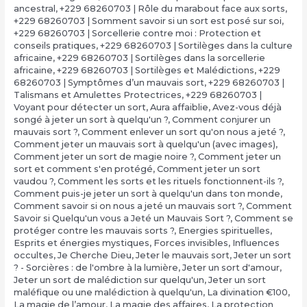
ancestral
,
+229 68260703 | Rôle du marabout face aux sorts
,
+229 68260703 | Somment savoir si un sort est posé sur soi
,
+229 68260703 | Sorcellerie contre moi : Protection et
conseils pratiques
,
+229 68260703 | Sortilèges dans la culture
africaine
,
+229 68260703 | Sortilèges dans la sorcellerie
africaine
,
+229 68260703 | Sortilèges et Malédictions
,
+229
68260703 | Symptômes d’un mauvais sort
,
+229 68260703 |
Talismans et Amulettes Protectrices
,
+229 68260703 |
Voyant pour détecter un sort
,
Aura affaiblie
,
Avez-vous déjà
songé à jeter un sort à quelqu'un ?
,
Comment conjurer un
mauvais sort ?
,
Comment enlever un sort qu'on nous a jeté ?
,
Comment jeter un mauvais sort à quelqu'un (avec images)
,
Comment jeter un sort de magie noire ?
,
Comment jeter un
sort et comment s'en protégé
,
Comment jeter un sort
vaudou ?
,
Comment les sorts et les rituels fonctionnent-ils ?
,
Comment puis-je jeter un sort à quelqu'un dans ton monde
,
Comment savoir si on nous a jeté un mauvais sort ?
,
Comment
Savoir si Quelqu'un vous a Jeté un Mauvais Sort ?
,
Comment se
protéger contre les mauvais sorts ?
,
Energies spirituelles
,
Esprits et énergies mystiques
,
Forces invisibles
,
Influences
occultes
,
Je Cherche Dieu
,
Jeter le mauvais sort
,
Jeter un sort
? - Sorcières : de l'ombre à la lumière
,
Jeter un sort d'amour
,
Jeter un sort de malédiction sur quelqu'un
,
Jeter un sort
maléfique ou une malédiction à quelqu'un
,
La divination €100
,
‎La magie de l’amour
,
‎La magie des affaires
,
‎La protection