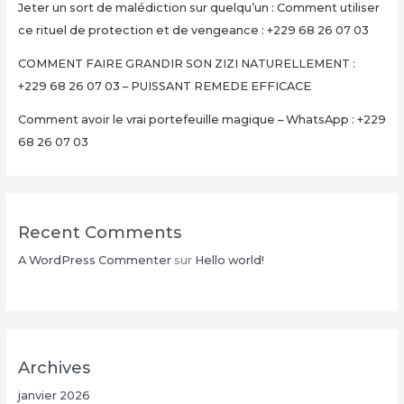
Jeter un sort de malédiction sur quelqu’un : Comment utiliser
en
ce rituel de protection et de vengeance : +229 68 26 07 03
15
Minutes
COMMENT FAIRE GRANDIR SON ZIZI NATURELLEMENT :
+229
+229 68 26 07 03 – PUISSANT REMEDE EFFICACE
68
Comment avoir le vrai portefeuille magique – WhatsApp : +229
26
68 26 07 03
07
03
Recent Comments
A WordPress Commenter
sur
Hello world!
Archives
janvier 2026