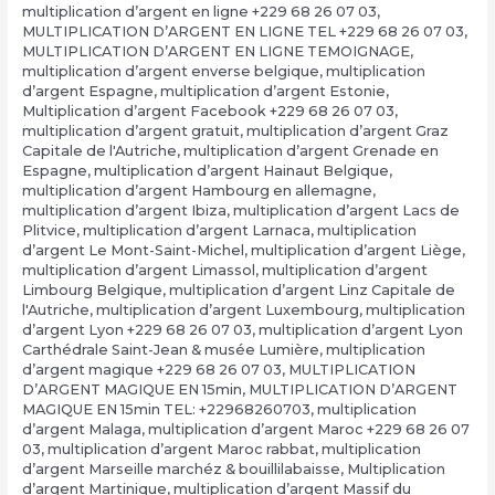
multiplication d’argent en ligne +229 68 26 07 03
,
MULTIPLICATION D’ARGENT EN LIGNE TEL +229 68 26 07 03
,
MULTIPLICATION D’ARGENT EN LIGNE TEMOIGNAGE
,
multiplication d’argent enverse belgique
,
multiplication
d’argent Espagne
,
multiplication d’argent Estonie
,
Multiplication d’argent Facebook +229 68 26 07 03
,
multiplication d’argent gratuit
,
multiplication d’argent Graz
Capitale de l'Autriche
,
multiplication d’argent Grenade en
Espagne
,
multiplication d’argent Hainaut Belgique
,
multiplication d’argent Hambourg en allemagne
,
multiplication d’argent Ibiza
,
multiplication d’argent Lacs de
Plitvice
,
multiplication d’argent Larnaca
,
multiplication
d’argent Le Mont-Saint-Michel
,
multiplication d’argent Liège
,
multiplication d’argent Limassol
,
multiplication d’argent
Limbourg Belgique
,
multiplication d’argent Linz Capitale de
l'Autriche
,
multiplication d’argent Luxembourg
,
multiplication
d’argent Lyon +229 68 26 07 03
,
multiplication d’argent Lyon
Carthédrale Saint-Jean & musée Lumière
,
multiplication
d’argent magique +229 68 26 07 03
,
MULTIPLICATION
D’ARGENT MAGIQUE EN 15min
,
MULTIPLICATION D’ARGENT
MAGIQUE EN 15min TEL: +22968260703
,
multiplication
d’argent Malaga
,
multiplication d’argent Maroc +229 68 26 07
03
,
multiplication d’argent Maroc rabbat
,
multiplication
d’argent Marseille marchéz & bouillilabaisse
,
Multiplication
d’argent Martinique
,
multiplication d’argent Massif du