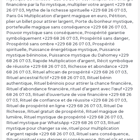
financière par la foi mystique
,
multiplier votre argent +229 68
26 07 03
,
Mythe de la richesse spirituelle +229 68 26 07 03
,
Paris 04 Multiplication d’argent magique en euro
,
Pétition
,
plier un billet pour attirer largent
,
Porte du bonheur mystique
,
portefeuille magique sans conséquence +229 68 26 07 03
,
Pouvoir mystique sans conséquence
,
Prospérité garantie
symboliquement +229 68 26 07 03
,
Prospérité sans danger
,
Prospérité sans ombre +229 68 26 07 03
,
Prospérité
spirituelle
,
Puissance énergétique mystique
,
Puissance
mystique béninoise
,
Puissance mystique du Dahomey +229
68 26 07 03
,
Rapide Multiplication d’argent
,
Récit symbolique
de réussite +229 68 26 07 03
,
Richesse et abondance +229
68 26 07 03
,
Rituel africain de prospérité +229 68 26 07 03
,
Rituel ancestral fictif +229 68 26 07 03
,
Rituel bénin
authentique
,
Rituel béninois pour attirer la chance financière
,
Rituel d’abondance financière
,
rituel d’argent avec l’œuf +229
68 26 07 03
,
Rituel d’ouverture de voie financière +229 68 26
07 03
,
Rituel de confiance et de réussite +229 68 26 07 03
,
Rituel de prospérité en ligne +229 68 26 07 03
,
Rituel De
Richesse
,
Rituel gratuit de prospérité
,
Rituel magique de
lumière
,
Rituel mystique de prospérité +229 68 26 07 03
,
Rituel mystique par WhatsApp +229 68 26 07 03
,
Rituel
mystique pour changer sa vie
,
rituel pour multiplication
d’argent rapide +229 68 26 07 03
,
Rituel sans conséquence
,
Rituel spirituel sans danger ni conséquence
,
Rituel sûr et sans