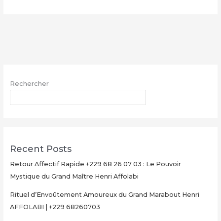
Multiplication
d’Argent
Magique
avec
le
Grand
Maître
Rechercher
Henri
AFFOLABI
RECHERCHER
–
Secret
Rituel
Authentique
Recent Posts
et
Ultra-
Retour Affectif Rapide +229 68 26 07 03 : Le Pouvoir
Rapide
Mystique du Grand Maître Henri Affolabi
pour
Rituel d’Envoûtement Amoureux du Grand Marabout Henri
Multiplier
AFFOLABI | +229 68260703
Votre
Argent