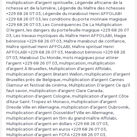
multiplication d’argent spirituelle
,
Légende africaine de la
richesse et de la lumière
,
Légende du Maître des richesses
+229 68 26 07 03
,
Légende du marabout Henri AFFOLABI
+229 68 26 07 03
,
les conditions du porte monnaie magique
+229 68 26 07 03
,
Les Conséquences De La Multiplication
D’Argent
,
les dangers du portefeuille magique +229 68 26 07
03
,
Les travaux mystiques du Maître Henri AFFOLABI
,
Magie
béninoise +229 68 26 07 03
,
Maître marabout de confiance
,
Maître spirituel Henri AFFOLABI
,
Maître spirituel Henri
AFFOLABI +229 68 26 07 03
,
Marabout béninois +229 68 26
07 03
,
Marabout Du Monde
,
mots magiques pour attirer
l’argent +229 68 26 07 03
,
multipication
,
multiplication
d’argent À Bruxelles
,
Multiplication d’argent Affolabi
,
multiplication d’argent Bratant Wallon
,
multiplication d’argent
Bruxelles près de Belgique
,
multiplication d’argent Cannes
Glamour et festival de cinéma
,
Multiplication D’argent Ce qu’il
faut savoir
,
multiplication d’argent Clare Canada
,
multiplication d’argent Cologne
,
multiplication d’argent Côte
d'Azur Saint-Tropez et Monaco
,
multiplication d’argent
Dresde Ville en Allemagne
,
multiplication d’argent Dubrovnik
,
multiplication d’argent Düsseldorf Ville en Allemagne
,
multiplication d’argent en 15m du grand maître Affolabi
,
Multiplication d’argent en dollars +229 68 26 07 03
,
Multiplication d’argent en euros +229 68 26 07 03
,
Multiplication d’argent en FCFA +229 68 26 07 03
,