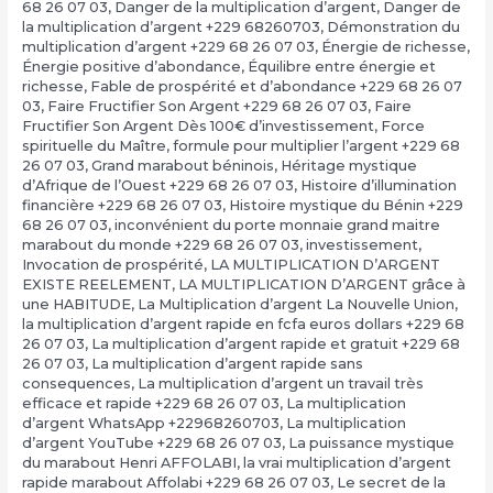
68 26 07 03
,
Danger de la multiplication d’argent
,
Danger de
la multiplication d’argent +229 68260703
,
Démonstration du
multiplication d’argent +229 68 26 07 03
,
Énergie de richesse
,
Énergie positive d’abondance
,
Équilibre entre énergie et
richesse
,
Fable de prospérité et d’abondance +229 68 26 07
03
,
Faire Fructifier Son Argent +229 68 26 07 03
,
Faire
Fructifier Son Argent Dès 100€ d’investissement
,
Force
spirituelle du Maître
,
formule pour multiplier l’argent +229 68
26 07 03
,
Grand marabout béninois
,
Héritage mystique
d’Afrique de l’Ouest +229 68 26 07 03
,
Histoire d’illumination
financière +229 68 26 07 03
,
Histoire mystique du Bénin +229
68 26 07 03
,
inconvénient du porte monnaie grand maitre
marabout du monde +229 68 26 07 03
,
investissement
,
Invocation de prospérité
,
LA MULTIPLICATION D’ARGENT
EXISTE REELEMENT
,
LA MULTIPLICATION D’ARGENT grâce à
une HABITUDE
,
La Multiplication d’argent La Nouvelle Union
,
la multiplication d’argent rapide en fcfa euros dollars +229 68
26 07 03
,
La multiplication d’argent rapide et gratuit +229 68
26 07 03
,
La multiplication d’argent rapide sans
consequences
,
La multiplication d’argent un travail très
efficace et rapide +229 68 26 07 03
,
La multiplication
d’argent WhatsApp +22968260703
,
La multiplication
d’argent YouTube +229 68 26 07 03
,
La puissance mystique
du marabout Henri AFFOLABI
,
la vrai multiplication d’argent
rapide marabout Affolabi +229 68 26 07 03
,
Le secret de la