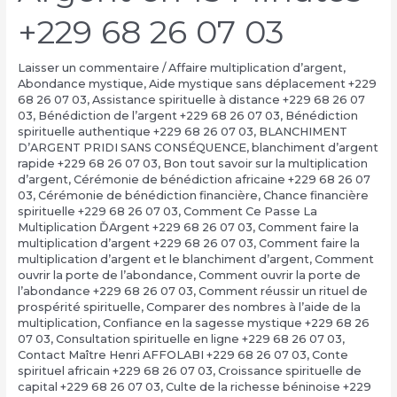
+229 68 26 07 03
Laisser un commentaire
/
Affaire multiplication d’argent
,
Abondance mystique
,
Aide mystique sans déplacement +229
68 26 07 03
,
Assistance spirituelle à distance +229 68 26 07
03
,
Bénédiction de l’argent +229 68 26 07 03
,
Bénédiction
spirituelle authentique +229 68 26 07 03
,
BLANCHIMENT
D’ARGENT PRIDI SANS CONSÉQUENCE
,
blanchiment d’argent
rapide +229 68 26 07 03
,
Bon tout savoir sur la multiplication
d’argent
,
Cérémonie de bénédiction africaine +229 68 26 07
03
,
Cérémonie de bénédiction financière
,
Chance financière
spirituelle +229 68 26 07 03
,
Comment Ce Passe La
Multiplication ĎArgent +229 68 26 07 03
,
Comment faire la
multiplication d’argent +229 68 26 07 03
,
Comment faire la
multiplication d’argent et le blanchiment d’argent
,
Comment
ouvrir la porte de l’abondance
,
Comment ouvrir la porte de
l’abondance +229 68 26 07 03
,
Comment réussir un rituel de
prospérité spirituelle
,
Comparer des nombres à l’aide de la
multiplication
,
Confiance en la sagesse mystique +229 68 26
07 03
,
Consultation spirituelle en ligne +229 68 26 07 03
,
Contact Maître Henri AFFOLABI +229 68 26 07 03
,
Conte
spirituel africain +229 68 26 07 03
,
Croissance spirituelle de
capital +229 68 26 07 03
,
Culte de la richesse béninoise +229