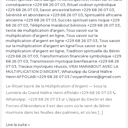
conséquence +229 68 26 07 03
,
Rituel vodoun symbolique
+229 68 26 07 03
,
Savoir ancestral bénin +229 68 26 07 03
,
Sérénité et abondance +229 68 26 07 03
,
Spiritualité africaine
ancienne +229 68 26 07 03
,
Succès spirituel sans risque +229
68 26 07 03
,
Téléphone marabout béninois +229 68 26 07 03
,
texte de multiplication d’argen
,
Tous savoir sur la
multiplication d’argent en ligne
,
Tous savoir sur la
multiplication d’argent en ligne +229 68 26 07 03
,
Tous savoir
sur la multiplication d’argent en ligneTous savoir sur la
multiplication d’argent en ligne
,
Tradition spirituelle du Bénin
+229 68 26 07 03
,
Transformation financière symbolique +229
68 26 07 03
,
Transmission mystique bienfaisante +229 68 26
07 03
,
Travaux mystiques réussis
,
VRAI MARABOUT AVEC LA
MULTIPLICATION D’ARGENT
,
WhatsApp du Grand Maître
Henri AFFOLABI +229 68 26 07 03
/
voyanthenrie@gmail.com
Le Rituel Sacré de la Multiplication d’Argent — Sous la
Lumière du Grand Maître Henri Affolabi +229 68 26 07 03 📞
WhatsApp : +229 68 26 07 03 🌿 L’Appel du Destin et des
Forces d’Abondance Il est des soirs où le vent du Bénin
murmure dans les feuilles des palmiers, et où les […]
La
Lire la suite »