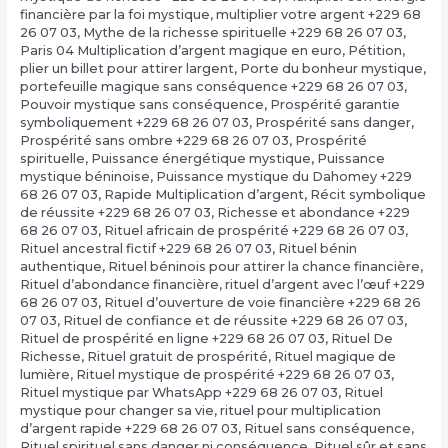
financière par la foi mystique
,
multiplier votre argent +229 68
26 07 03
,
Mythe de la richesse spirituelle +229 68 26 07 03
,
Paris 04 Multiplication d’argent magique en euro
,
Pétition
,
plier un billet pour attirer largent
,
Porte du bonheur mystique
,
portefeuille magique sans conséquence +229 68 26 07 03
,
Pouvoir mystique sans conséquence
,
Prospérité garantie
symboliquement +229 68 26 07 03
,
Prospérité sans danger
,
Prospérité sans ombre +229 68 26 07 03
,
Prospérité
spirituelle
,
Puissance énergétique mystique
,
Puissance
mystique béninoise
,
Puissance mystique du Dahomey +229
68 26 07 03
,
Rapide Multiplication d’argent
,
Récit symbolique
de réussite +229 68 26 07 03
,
Richesse et abondance +229
68 26 07 03
,
Rituel africain de prospérité +229 68 26 07 03
,
Rituel ancestral fictif +229 68 26 07 03
,
Rituel bénin
authentique
,
Rituel béninois pour attirer la chance financière
,
Rituel d’abondance financière
,
rituel d’argent avec l’œuf +229
68 26 07 03
,
Rituel d’ouverture de voie financière +229 68 26
07 03
,
Rituel de confiance et de réussite +229 68 26 07 03
,
Rituel de prospérité en ligne +229 68 26 07 03
,
Rituel De
Richesse
,
Rituel gratuit de prospérité
,
Rituel magique de
lumière
,
Rituel mystique de prospérité +229 68 26 07 03
,
Rituel mystique par WhatsApp +229 68 26 07 03
,
Rituel
mystique pour changer sa vie
,
rituel pour multiplication
d’argent rapide +229 68 26 07 03
,
Rituel sans conséquence
,
Rituel spirituel sans danger ni conséquence
,
Rituel sûr et sans