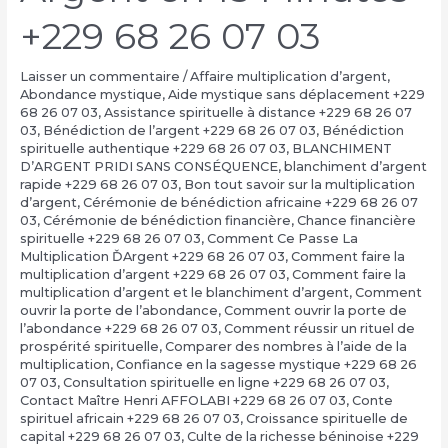
+229 68 26 07 03
Laisser un commentaire
/
Affaire multiplication d’argent
,
Abondance mystique
,
Aide mystique sans déplacement +229
68 26 07 03
,
Assistance spirituelle à distance +229 68 26 07
03
,
Bénédiction de l’argent +229 68 26 07 03
,
Bénédiction
spirituelle authentique +229 68 26 07 03
,
BLANCHIMENT
D’ARGENT PRIDI SANS CONSÉQUENCE
,
blanchiment d’argent
rapide +229 68 26 07 03
,
Bon tout savoir sur la multiplication
d’argent
,
Cérémonie de bénédiction africaine +229 68 26 07
03
,
Cérémonie de bénédiction financière
,
Chance financière
spirituelle +229 68 26 07 03
,
Comment Ce Passe La
Multiplication ĎArgent +229 68 26 07 03
,
Comment faire la
multiplication d’argent +229 68 26 07 03
,
Comment faire la
multiplication d’argent et le blanchiment d’argent
,
Comment
ouvrir la porte de l’abondance
,
Comment ouvrir la porte de
l’abondance +229 68 26 07 03
,
Comment réussir un rituel de
prospérité spirituelle
,
Comparer des nombres à l’aide de la
multiplication
,
Confiance en la sagesse mystique +229 68 26
07 03
,
Consultation spirituelle en ligne +229 68 26 07 03
,
Contact Maître Henri AFFOLABI +229 68 26 07 03
,
Conte
spirituel africain +229 68 26 07 03
,
Croissance spirituelle de
capital +229 68 26 07 03
,
Culte de la richesse béninoise +229