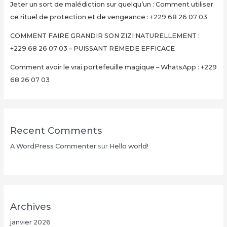
Jeter un sort de malédiction sur quelqu’un : Comment utiliser
en
ce rituel de protection et de vengeance : +229 68 26 07 03
15
Minutes
COMMENT FAIRE GRANDIR SON ZIZI NATURELLEMENT :
+229
+229 68 26 07 03 – PUISSANT REMEDE EFFICACE
68
Comment avoir le vrai portefeuille magique – WhatsApp : +229
26
68 26 07 03
07
03
Recent Comments
A WordPress Commenter
sur
Hello world!
Archives
janvier 2026