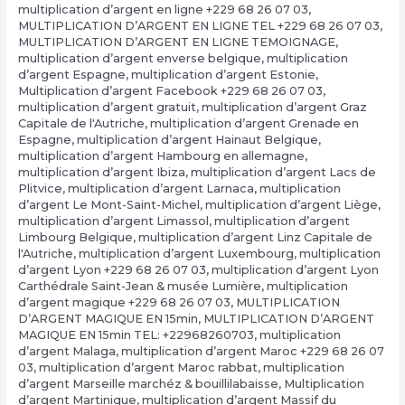
multiplication d’argent en ligne +229 68 26 07 03
,
MULTIPLICATION D’ARGENT EN LIGNE TEL +229 68 26 07 03
,
MULTIPLICATION D’ARGENT EN LIGNE TEMOIGNAGE
,
multiplication d’argent enverse belgique
,
multiplication
d’argent Espagne
,
multiplication d’argent Estonie
,
Multiplication d’argent Facebook +229 68 26 07 03
,
multiplication d’argent gratuit
,
multiplication d’argent Graz
Capitale de l'Autriche
,
multiplication d’argent Grenade en
Espagne
,
multiplication d’argent Hainaut Belgique
,
multiplication d’argent Hambourg en allemagne
,
multiplication d’argent Ibiza
,
multiplication d’argent Lacs de
Plitvice
,
multiplication d’argent Larnaca
,
multiplication
d’argent Le Mont-Saint-Michel
,
multiplication d’argent Liège
,
multiplication d’argent Limassol
,
multiplication d’argent
Limbourg Belgique
,
multiplication d’argent Linz Capitale de
l'Autriche
,
multiplication d’argent Luxembourg
,
multiplication
d’argent Lyon +229 68 26 07 03
,
multiplication d’argent Lyon
Carthédrale Saint-Jean & musée Lumière
,
multiplication
d’argent magique +229 68 26 07 03
,
MULTIPLICATION
D’ARGENT MAGIQUE EN 15min
,
MULTIPLICATION D’ARGENT
MAGIQUE EN 15min TEL: +22968260703
,
multiplication
d’argent Malaga
,
multiplication d’argent Maroc +229 68 26 07
03
,
multiplication d’argent Maroc rabbat
,
multiplication
d’argent Marseille marchéz & bouillilabaisse
,
Multiplication
d’argent Martinique
,
multiplication d’argent Massif du