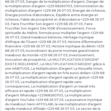
68 26 07 03
,
Danger de la multiplication d’argent
,
Danger de
la multiplication d’argent +229 68260703
,
Démonstration du
multiplication d’argent +229 68 26 07 03
,
Énergie de richesse
,
Énergie positive d’abondance
,
Équilibre entre énergie et
richesse
,
Fable de prospérité et d’abondance +229 68 26 07
03
,
Faire Fructifier Son Argent +229 68 26 07 03
,
Faire
Fructifier Son Argent Dès 100€ d’investissement
,
Force
spirituelle du Maître
,
formule pour multiplier l’argent +229 68
26 07 03
,
Grand marabout béninois
,
Héritage mystique
d’Afrique de l’Ouest +229 68 26 07 03
,
Histoire d’illumination
financière +229 68 26 07 03
,
Histoire mystique du Bénin +229
68 26 07 03
,
inconvénient du porte monnaie grand maitre
marabout du monde +229 68 26 07 03
,
investissement
,
Invocation de prospérité
,
LA MULTIPLICATION D’ARGENT
EXISTE REELEMENT
,
LA MULTIPLICATION D’ARGENT grâce à
une HABITUDE
,
La Multiplication d’argent La Nouvelle Union
,
la multiplication d’argent rapide en fcfa euros dollars +229 68
26 07 03
,
La multiplication d’argent rapide et gratuit +229 68
26 07 03
,
La multiplication d’argent rapide sans
consequences
,
La multiplication d’argent un travail très
efficace et rapide +229 68 26 07 03
,
La multiplication
d’argent WhatsApp +22968260703
,
La multiplication
d’argent YouTube +229 68 26 07 03
,
La puissance mystique
du marabout Henri AFFOLABI
,
la vrai multiplication d’argent
rapide marabout Affolabi +229 68 26 07 03
,
Le secret de la