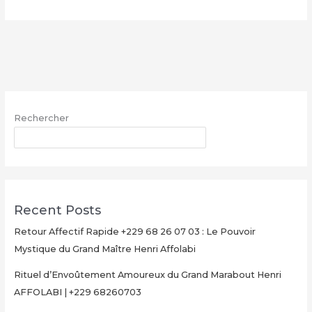
Multiplication
d’Argent
Magique
avec
le
Grand
Maître
Rechercher
Henri
AFFOLABI
RECHERCHER
–
Secret
Rituel
Authentique
Recent Posts
et
Ultra-
Retour Affectif Rapide +229 68 26 07 03 : Le Pouvoir
Rapide
Mystique du Grand Maître Henri Affolabi
pour
Rituel d’Envoûtement Amoureux du Grand Marabout Henri
Multiplier
AFFOLABI | +229 68260703
Votre
Argent