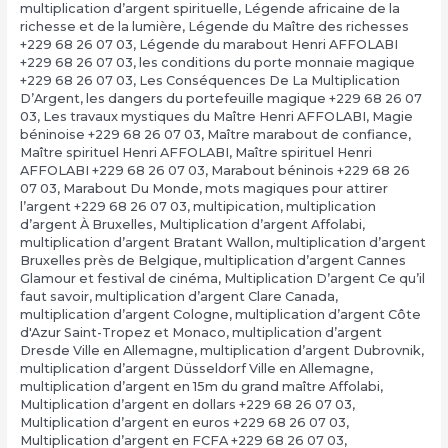
multiplication d’argent spirituelle
,
Légende africaine de la
richesse et de la lumière
,
Légende du Maître des richesses
+229 68 26 07 03
,
Légende du marabout Henri AFFOLABI
+229 68 26 07 03
,
les conditions du porte monnaie magique
+229 68 26 07 03
,
Les Conséquences De La Multiplication
D’Argent
,
les dangers du portefeuille magique +229 68 26 07
03
,
Les travaux mystiques du Maître Henri AFFOLABI
,
Magie
béninoise +229 68 26 07 03
,
Maître marabout de confiance
,
Maître spirituel Henri AFFOLABI
,
Maître spirituel Henri
AFFOLABI +229 68 26 07 03
,
Marabout béninois +229 68 26
07 03
,
Marabout Du Monde
,
mots magiques pour attirer
l’argent +229 68 26 07 03
,
multipication
,
multiplication
d’argent À Bruxelles
,
Multiplication d’argent Affolabi
,
multiplication d’argent Bratant Wallon
,
multiplication d’argent
Bruxelles près de Belgique
,
multiplication d’argent Cannes
Glamour et festival de cinéma
,
Multiplication D’argent Ce qu’il
faut savoir
,
multiplication d’argent Clare Canada
,
multiplication d’argent Cologne
,
multiplication d’argent Côte
d'Azur Saint-Tropez et Monaco
,
multiplication d’argent
Dresde Ville en Allemagne
,
multiplication d’argent Dubrovnik
,
multiplication d’argent Düsseldorf Ville en Allemagne
,
multiplication d’argent en 15m du grand maître Affolabi
,
Multiplication d’argent en dollars +229 68 26 07 03
,
Multiplication d’argent en euros +229 68 26 07 03
,
Multiplication d’argent en FCFA +229 68 26 07 03
,