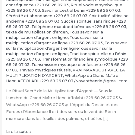
conséquence +229 68 26 07 03
,
Rituel vodoun symbolique
+229 68 26 07 03
,
Savoir ancestral bénin +229 68 26 07 03
,
Sérénité et abondance +229 68 26 07 03
,
Spiritualité africaine
ancienne +229 68 26 07 03
,
Succès spirituel sans risque +229
68 26 07 03
,
Téléphone marabout béninois +229 68 26 07 03
,
texte de multiplication d’argen
,
Tous savoir sur la
multiplication d’argent en ligne
,
Tous savoir sur la
multiplication d’argent en ligne +229 68 26 07 03
,
Tous savoir
sur la multiplication d’argent en ligneTous savoir sur la
multiplication d’argent en ligne
,
Tradition spirituelle du Bénin
+229 68 26 07 03
,
Transformation financière symbolique +229
68 26 07 03
,
Transmission mystique bienfaisante +229 68 26
07 03
,
Travaux mystiques réussis
,
VRAI MARABOUT AVEC LA
MULTIPLICATION D’ARGENT
,
WhatsApp du Grand Maître
Henri AFFOLABI +229 68 26 07 03
/
voyanthenrie@gmail.com
Le Rituel Sacré de la Multiplication d’Argent — Sous la
Lumière du Grand Maître Henri Affolabi +229 68 26 07 03 📞
WhatsApp : +229 68 26 07 03 🌿 L’Appel du Destin et des
Forces d’Abondance Il est des soirs où le vent du Bénin
murmure dans les feuilles des palmiers, et où les […]
La
Lire la suite »