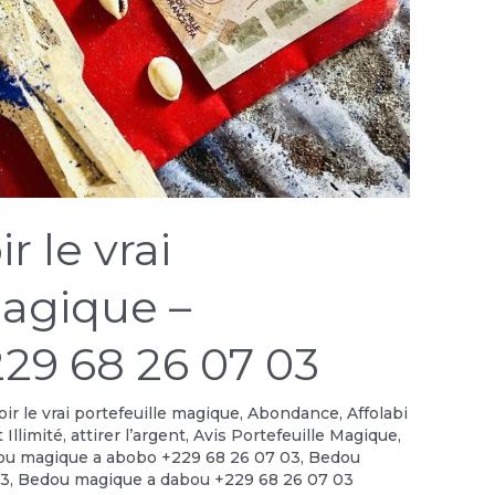
 le vrai
magique –
29 68 26 07 03
r le vrai portefeuille magique
,
Abondance
,
Affolabi
 Illimité
,
attirer l’argent
,
Avis Portefeuille Magique
,
u magique a abobo +229 68 26 07 03
,
Bedou
03
,
Bedou magique a dabou +229 68 26 07 03