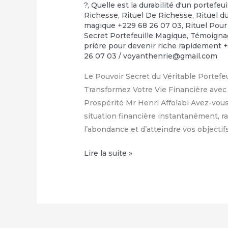
?
,
Quelle est la durabilité d'un portefeu
Richesse
,
Rituel De Richesse
,
Rituel d
magique +229 68 26 07 03
,
Rituel Pour
Secret Portefeuille Magique
,
Témoignag
prière pour devenir riche rapidement 
26 07 03
/
voyanthenrie@gmail.com
Le Pouvoir Secret du Véritable Portef
Transformez Votre Vie Financière avec 
Prospérité Mr Henri Affolabi Avez-vou
situation financière instantanément, ram
l’abondance et d’atteindre vos objecti
Comment
Lire la suite »
avoir
le
vrai
portefeuille
magique