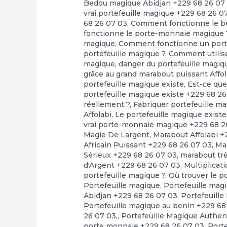
Bedou magique Abidjan +229 68 26 07
vrai portefeuille magique +229 68 26 0
68 26 07 03
,
Comment fonctionne le b
fonctionne le porte-monnaie magique 
magique
,
Comment fonctionne un porte
portefeuille magique ?
,
Comment utilise
magique
,
danger du portefeuille magiq
grâce au grand marabout puissant Affol
portefeuille magique existe
,
Est-ce que
portefeuille magique existe +229 68 2
réellement ?
,
Fabriquer portefeuille m
Affolabi
,
Le portefeuille magique exis
vrai porte-monnaie magique +229 68 2
Magie De Largent
,
Marabout Affolabi +
Africain Puissant +229 68 26 07 03
,
Ma
Sérieux +229 68 26 07 03
,
marabout tr
d'Argent +229 68 26 07 03
,
Multiplicat
portefeuille magique ?
,
Où trouver le 
Portefeuille magique
,
Portefeuille mag
Abidjan +229 68 26 07 03
,
Portefeuille
Portefeuille magique au benin +229 68
26 07 03,
,
Portefeuille Magique Authen
porte monnaie +229 68 26 07 03
,
Port