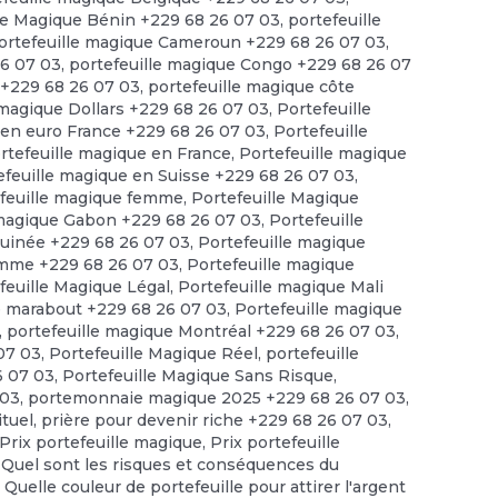
le Magique Bénin +229 68 26 07 03
,
portefeuille
ortefeuille magique Cameroun +229 68 26 07 03
,
26 07 03
,
portefeuille magique Congo +229 68 26 07
 +229 68 26 07 03
,
portefeuille magique côte
 magique Dollars +229 68 26 07 03
,
Portefeuille
 en euro France +229 68 26 07 03
,
Portefeuille
rtefeuille magique en France
,
Portefeuille magique
efeuille magique en Suisse +229 68 26 07 03
,
feuille magique femme
,
Portefeuille Magique
 magique Gabon +229 68 26 07 03
,
Portefeuille
guinée +229 68 26 07 03
,
Portefeuille magique
omme +229 68 26 07 03
,
Portefeuille magique
feuille Magique Légal
,
Portefeuille magique Mali
e marabout +229 68 26 07 03
,
Portefeuille magique
,
portefeuille magique Montréal +229 68 26 07 03
,
 07 03
,
Portefeuille Magique Réel
,
portefeuille
6 07 03
,
Portefeuille Magique Sans Risque
,
 03
,
portemonnaie magique 2025 +229 68 26 07 03
,
ituel
,
prière pour devenir riche +229 68 26 07 03
,
Prix portefeuille magique
,
Prix portefeuille
,
Quel sont les risques et conséquences du
,
Quelle couleur de portefeuille pour attirer l'argent