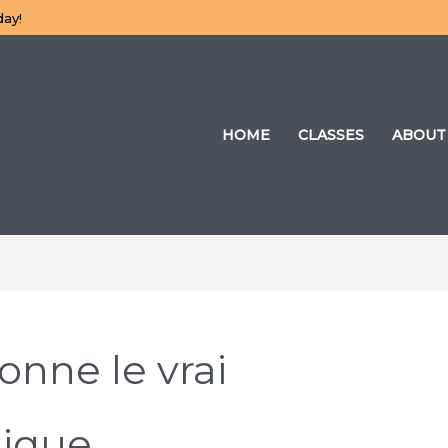
day!
HOME
CLASSES
ABOUT
nne le vrai
gique