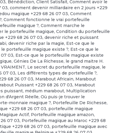
 03
,
Bénédiction
,
Client Satisfait
,
Comment avoir le
7 03
,
comment devenir milliardaire en 2 jours +229
edou magique +229 68 26 07 03
,
Comment
?
,
Comment fonctionne le vrai portefeuille
feuille magique ?
,
Comment marche le
r le portefeuille magique
,
Condition du portefeuille
ue +229 68 26 07 03
,
devenir riche et puissant
abi
,
devenir riche par la magie
,
Est-ce que le
 le portefeuille magique existe ?
,
Est-ce que le
6 07 03
,
Est-ce que le portefeuille magique existe
agique
,
Génies De La Richesse
,
le grand maitre H.
te VRAIMENT
,
Le secret du portefeuille magique
,
le
6 07 03
,
Les différents types de portefeuille ?
,
229 68 26 07 03
,
Marabout Africain
,
Marabout
rabout Puissant +229 68 26 07 03
,
Marabout
ès puissant
,
médium marabout
,
Multiplication
ion d'Argent Réelle
,
Où puis-je trouver le
porte-monnaie magique ?
,
Portefeuille De Richesse
,
ique +229 68 26 07 03
,
portefeuille magique
 Magique Actif
,
Portefeuille magique amazon
,
 26 07 03
,
Portefeuille magique au Maroc +229 68
tique +229 68 26 07 03
,
portefeuille magique avec
efeuille magique Belgique +229 68 26 07 03
,