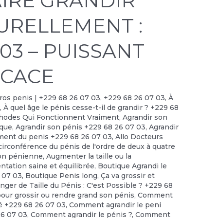
IRE GRANDIR
TURELLEMENT :
 03 – PUISSANT
ICACE
 gros penis | +229 68 26 07 03
,
+229 68 26 07 03
,
À
?
,
À quel âge le pénis cesse-t-il de grandir ? +229 68
thodes Qui Fonctionnent Vraiment
,
Agrandir son
ique
,
Agrandir son pénis +229 68 26 07 03
,
Agrandir
ment du penis +229 68 26 07 03
,
Allo Docteurs
irconférence du pénis de l'ordre de deux à quatre
on pénienne
,
Augmenter la taille ou la
ntation saine et équilibrée
,
Boutique Agrandi le
6 07 03
,
Boutique Penis long
,
Ça va grossir et
nger de Taille du Pénis : C'est Possible ? +229 68
 grossir ou rendre grand son pénis
,
Comment
té +229 68 26 07 03
,
Comment agrandir le peni
26 07 03
,
Comment agrandir le pénis ?
,
Comment