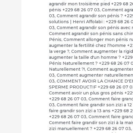
agrandir mon troisième pied +229 68 2
pénis +229 68 26 07 03
,
Comment agran
03
,
Comment agrandir son pénis ? +22
solutions | Henri Affolabi : +229 68 26 
03
,
Comment agrandir son pénis avec m
Comment agrandir son pénis sans chir
Pénis
,
Comment allonger mon pénis na
augmenter la fertilité chez l'homme +
la verge ?
,
Comment augmenter la rigidi
augmenter la taille d'un homme ? +229
Pénis Naturellement ? +229 68 26 07 
Naturellement ?!
,
Comment augmenter l
03
,
Comment augmenter naturellement l
03
,
COMMENT AVOIR LA CHANCE D'EN
SPERME PRODUCTIF +229 68 26 07 0
Comment avoir un plus gros pénis +22
+229 68 26 07 03
,
Comment faire grandi
03
,
Comment faire grandir son zizi a 1
faire grandir son zizi a 13 ans +229 68 
+229 68 26 07 03
,
Comment faire grandi
Comment faire grandir son zizi à la ma
zizi manuellement ? +229 68 26 07 03