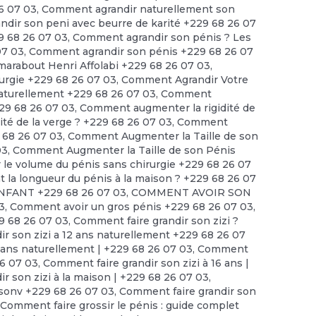
6 07 03
,
Comment agrandir naturellement son
dir son peni avec beurre de karité +229 68 26 07
9 68 26 07 03
,
Comment agrandir son pénis ? Les
07 03
,
Comment agrandir son pénis +229 68 26 07
arabout Henri Affolabi +229 68 26 07 03
,
urgie +229 68 26 07 03
,
Comment Agrandir Votre
turellement +229 68 26 07 03
,
Comment
229 68 26 07 03
,
Comment augmenter la rigidité de
té de la verge ? +229 68 26 07 03
,
Comment
 68 26 07 03
,
Comment Augmenter la Taille de son
03
,
Comment Augmenter la Taille de son Pénis
e volume du pénis sans chirurgie +229 68 26 07
a longueur du pénis à la maison ? +229 68 26 07
FANT +229 68 26 07 03
,
COMMENT AVOIR SON
3
,
Comment avoir un gros pénis +229 68 26 07 03
,
9 68 26 07 03
,
Comment faire grandir son zizi ?
r son zizi a 12 ans naturellement +229 68 26 07
2 ans naturellement | +229 68 26 07 03
,
Comment
26 07 03
,
Comment faire grandir son zizi à 16 ans |
r son zizi à la maison | +229 68 26 07 03
,
isonv +229 68 26 07 03
,
Comment faire grandir son
,
Comment faire grossir le pénis : guide complet