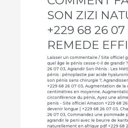
COMMENT FA
SON ZIZI NA
+229 68 26 07
REMEDE EFF
Laisser un commentaire
/
Site officiel
quel âge le pénis cesse-t-il de grandir 
26 07 03
,
Agrandir Son Pénis : Les Mé
pénis : pénoplastie par acide hyaluron
son pénis sans chirurgie ?
,
Agrandisse
+229 68 26 07 03
,
Augmentation de la c
centimètres en moyenne
,
Augmentati
circonférence du pénis
,
Ayez une alime
penis - Site officiel Amazon +229 68 2
devenir longue | +229 68 26 07 03
,
Cha
26 07 03
,
Commandez une pommade pour
agrandir le peni avec le beurre de kari
naturellement en afrique pdf +229 68 