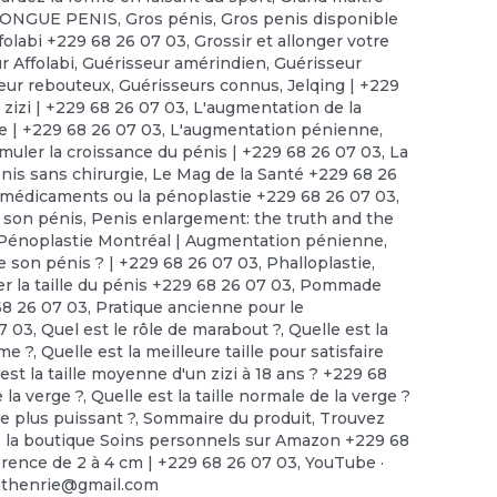
LONGUE PENIS
,
Gros pénis
,
Gros penis disponible
folabi +229 68 26 07 03
,
Grossir et allonger votre
r Affolabi
,
Guérisseur amérindien
,
Guérisseur
eur rebouteux
,
Guérisseurs connus
,
Jelqing | +229
 zizi | +229 68 26 07 03
,
L'augmentation de la
ue | +229 68 26 07 03
,
L'augmentation pénienne
,
imuler la croissance du pénis | +229 68 26 07 03
,
La
nis sans chirurgie
,
Le Mag de la Santé +229 68 26
 médicaments ou la pénoplastie +229 68 26 07 03
,
 son pénis
,
Penis enlargement: the truth and the
Pénoplastie Montréal | Augmentation pénienne
,
e son pénis ? | +229 68 26 07 03
,
Phalloplastie
,
r la taille du pénis +229 68 26 07 03
,
Pommade
68 26 07 03
,
Pratique ancienne pour le
7 03
,
Quel est le rôle de marabout ?
,
Quelle est la
mme ?
,
Quelle est la meilleure taille pour satisfaire
est la taille moyenne d'un zizi à 18 ans ? +229 68
e la verge ?
,
Quelle est la taille normale de la verge ?
le plus puissant ?
,
Sommaire du produit
,
Trouvez
ns la boutique Soins personnels sur Amazon +229 68
rence de 2 à 4 cm | +229 68 26 07 03
,
YouTube ·
nthenrie@gmail.com