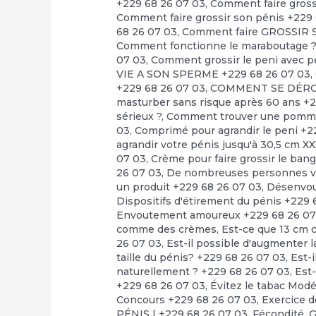
+229 68 26 07 03
,
Comment faire grossi
Comment faire grossir son pénis +229
68 26 07 03
,
Comment faire GROSSIR S
Comment fonctionne le maraboutage 
07 03
,
Comment grossir le peni avec pe
VIE A SON SPERME +229 68 26 07 03
,
+229 68 26 07 03
,
COMMENT SE DÉRO
masturber sans risque après 60 ans +
sérieux ?
,
Comment trouver une pommade
03
,
Comprimé pour agrandir le peni +2
agrandir votre pénis jusqu'à 30,5 cm X
07 03
,
Crème pour faire grossir le bang
26 07 03
,
De nombreuses personnes veu
un produit +229 68 26 07 03
,
Désenvo
Dispositifs d'étirement du pénis +229 
Envoutement amoureux +229 68 26 07
comme des crèmes
,
Est-ce que 13 cm c
26 07 03
,
Est-il possible d'augmenter la
taille du pénis? +229 68 26 07 03
,
Est-i
naturellement ? +229 68 26 07 03
,
Est-
+229 68 26 07 03
,
Évitez le tabac Mod
Concours +229 68 26 07 03
,
Exercice d
PÉNIS | +229 68 26 07 03
,
Fécondité
,
G