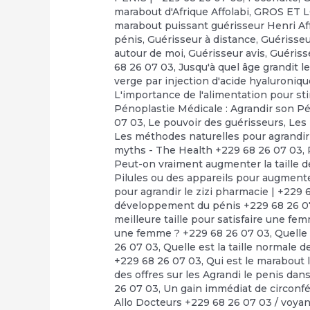
marabout d'Afrique Affolabi
,
GROS ET 
marabout puissant guérisseur Henri Af
pénis
,
Guérisseur à distance
,
Guérisseu
autour de moi
,
Guérisseur avis
,
Guériss
68 26 07 03
,
Jusqu'à quel âge grandit le
verge par injection d'acide hyaluroniq
L'importance de l'alimentation pour st
Pénoplastie Médicale : Agrandir son Pé
07 03
,
Le pouvoir des guérisseurs
,
Les
Les méthodes naturelles pour agrandir
myths - The Health +229 68 26 07 03
,
Peut-on vraiment augmenter la taille d
Pilules ou des appareils pour augmente
pour agrandir le zizi pharmacie | +229 
développement du pénis +229 68 26 0
meilleure taille pour satisfaire une fe
une femme ? +229 68 26 07 03
,
Quelle 
26 07 03
,
Quelle est la taille normale d
+229 68 26 07 03
,
Qui est le marabout 
des offres sur les Agrandi le penis da
26 07 03
,
Un gain immédiat de circonfé
Allo Docteurs +229 68 26 07 03
/
voya