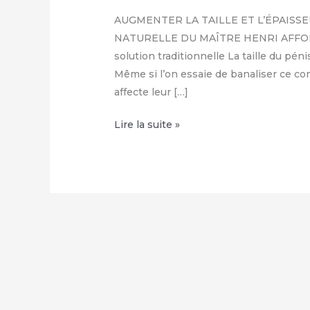
AUGMENTER LA TAILLE ET L’ÉPAISSE
NATURELLE DU MAÎTRE HENRI AFFOLAB
solution traditionnelle La taille du p
Même si l’on essaie de banaliser ce c
affecte leur […]
COMMENT
Lire la suite »
FAIRE
GRANDIR
SON
ZIZI
NATURELLEMENT
:
+229
68
26
07