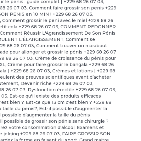
r le pénis : guide complet | +229 68 26 07 03
,
 68 26 07 03
,
Comment faire grossir son penis +229
ON PENIS en 10 MIN ! +229 68 26 07 03
,
?
,
Comment grossir le peni avec le miel +229 68 26
tit cola +229 68 26 07 03
,
COMMENT REDONNER
Comment Réussir L'Agrandissement De Son Pénis
ULENT L'ÉLARGISSEMENT
,
Comment se
229 68 26 07 03
,
Comment trouver un marabout
 pour allonger et grossir le pénis +229 68 26 07
29 68 26 07 03
,
Crème de croissance du pénis pour
XXL
,
Crème pour faire grossir le bangala +229 68 26
ala | +229 68 26 07 03
,
Crèmes et lotions | +229 68
lent des preuves scientifiques avant d’acheter
utement
,
Devenir riche +229 68 26 07 03
,
68 26 07 03
,
Dysfonction érectile +229 68 26 07 03
,
 03
,
Est-ce qu'il existe des produits efficaces
'est bien ?, Est-ce que 13 cm c'est bien ? +229 68
 taille du pénis?
,
Est-il possible d'augmenter la
l possible d’augmenter la taille du pénis
il possible de grossir son pénis sans chirurgie ?
érez votre consommation d'alcool
,
Examens et
e jelqing +229 68 26 07 03
,
FAIRE GROSSIR SON
ardez la forme en faisant du sport
,
Grand maitre