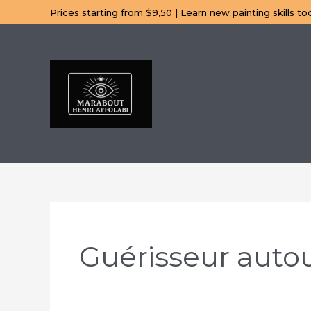
Aller
Prices starting from $9,50 | Learn new painting skills to
au
contenu
Guérisseur auto