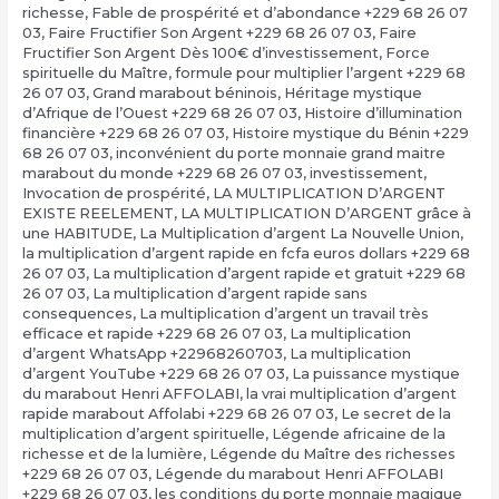
richesse
,
Fable de prospérité et d’abondance +229 68 26 07
03
,
Faire Fructifier Son Argent +229 68 26 07 03
,
Faire
Fructifier Son Argent Dès 100€ d’investissement
,
Force
spirituelle du Maître
,
formule pour multiplier l’argent +229 68
26 07 03
,
Grand marabout béninois
,
Héritage mystique
d’Afrique de l’Ouest +229 68 26 07 03
,
Histoire d’illumination
financière +229 68 26 07 03
,
Histoire mystique du Bénin +229
68 26 07 03
,
inconvénient du porte monnaie grand maitre
marabout du monde +229 68 26 07 03
,
investissement
,
Invocation de prospérité
,
LA MULTIPLICATION D’ARGENT
EXISTE REELEMENT
,
LA MULTIPLICATION D’ARGENT grâce à
une HABITUDE
,
La Multiplication d’argent La Nouvelle Union
,
la multiplication d’argent rapide en fcfa euros dollars +229 68
26 07 03
,
La multiplication d’argent rapide et gratuit +229 68
26 07 03
,
La multiplication d’argent rapide sans
consequences
,
La multiplication d’argent un travail très
efficace et rapide +229 68 26 07 03
,
La multiplication
d’argent WhatsApp +22968260703
,
La multiplication
d’argent YouTube +229 68 26 07 03
,
La puissance mystique
du marabout Henri AFFOLABI
,
la vrai multiplication d’argent
rapide marabout Affolabi +229 68 26 07 03
,
Le secret de la
multiplication d’argent spirituelle
,
Légende africaine de la
richesse et de la lumière
,
Légende du Maître des richesses
+229 68 26 07 03
,
Légende du marabout Henri AFFOLABI
+229 68 26 07 03
,
les conditions du porte monnaie magique