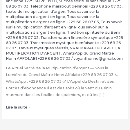
ancienne +229 68 26 07 03
,
Succès spirituel sans risque +229
68 26 07 03
,
Téléphone marabout béninois +229 68 26 07 03
,
texte de multiplication d’argen
,
Tous savoir sur la
multiplication d’argent en ligne
,
Tous savoir sur la
multiplication d’argent en ligne +229 68 26 07 03
,
Tous savoir
sur la multiplication d’argent en ligneTous savoir sur la
multiplication d’argent en ligne
,
Tradition spirituelle du Bénin
+229 68 26 07 03
,
Transformation financière symbolique +229
68 26 07 03
,
Transmission mystique bienfaisante +229 68 26
07 03
,
Travaux mystiques réussis
,
VRAI MARABOUT AVEC LA
MULTIPLICATION D’ARGENT
,
WhatsApp du Grand Maître
Henri AFFOLABI +229 68 26 07 03
/
voyanthenrie@gmail.com
Le Rituel Sacré de la Multiplication d’Argent — Sous la
Lumière du Grand Maître Henri Affolabi +229 68 26 07 03 📞
WhatsApp : +229 68 26 07 03 🌿 L’Appel du Destin et des
Forces d’Abondance Il est des soirs où le vent du Bénin
murmure dans les feuilles des palmiers, et où les […]
La
Lire la suite »
Multiplication
d’Argent
Magique