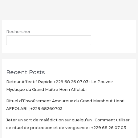
avec
le
Grand
Maître
Rechercher
Henri
AFFOLABI
RECHERCHER
–
Secret
Rituel
Authentique
Recent Posts
et
Ultra-
Retour Affectif Rapide +229 68 26 07 03 : Le Pouvoir
Rapide
Mystique du Grand Maître Henri Affolabi
pour
Rituel d’Envoûtement Amoureux du Grand Marabout Henri
Multiplier
AFFOLABI | +229 68260703
Votre
Argent
Jeter un sort de malédiction sur quelqu’un : Comment utiliser
en
ce rituel de protection et de vengeance : +229 68 26 07 03
15