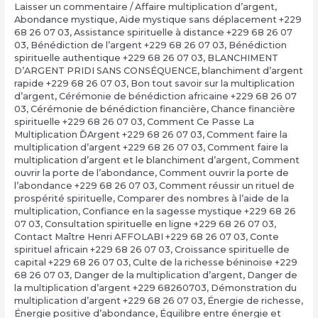
Laisser un commentaire
/
Affaire multiplication d’argent
,
Abondance mystique
,
Aide mystique sans déplacement +229
68 26 07 03
,
Assistance spirituelle à distance +229 68 26 07
03
,
Bénédiction de l’argent +229 68 26 07 03
,
Bénédiction
spirituelle authentique +229 68 26 07 03
,
BLANCHIMENT
D’ARGENT PRIDI SANS CONSÉQUENCE
,
blanchiment d’argent
rapide +229 68 26 07 03
,
Bon tout savoir sur la multiplication
d’argent
,
Cérémonie de bénédiction africaine +229 68 26 07
03
,
Cérémonie de bénédiction financière
,
Chance financière
spirituelle +229 68 26 07 03
,
Comment Ce Passe La
Multiplication ĎArgent +229 68 26 07 03
,
Comment faire la
multiplication d’argent +229 68 26 07 03
,
Comment faire la
multiplication d’argent et le blanchiment d’argent
,
Comment
ouvrir la porte de l’abondance
,
Comment ouvrir la porte de
l’abondance +229 68 26 07 03
,
Comment réussir un rituel de
prospérité spirituelle
,
Comparer des nombres à l’aide de la
multiplication
,
Confiance en la sagesse mystique +229 68 26
07 03
,
Consultation spirituelle en ligne +229 68 26 07 03
,
Contact Maître Henri AFFOLABI +229 68 26 07 03
,
Conte
spirituel africain +229 68 26 07 03
,
Croissance spirituelle de
capital +229 68 26 07 03
,
Culte de la richesse béninoise +229
68 26 07 03
,
Danger de la multiplication d’argent
,
Danger de
la multiplication d’argent +229 68260703
,
Démonstration du
multiplication d’argent +229 68 26 07 03
,
Énergie de richesse
,
Énergie positive d’abondance
,
Équilibre entre énergie et