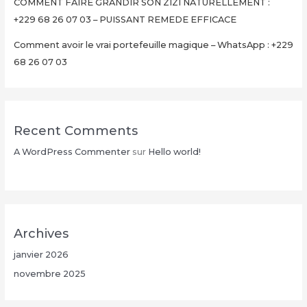
Minutes
COMMENT FAIRE GRANDIR SON ZIZI NATURELLEMENT :
+229
+229 68 26 07 03 – PUISSANT REMEDE EFFICACE
68
Comment avoir le vrai portefeuille magique – WhatsApp : +229
26
68 26 07 03
07
03
Recent Comments
A WordPress Commenter
sur
Hello world!
Archives
janvier 2026
novembre 2025