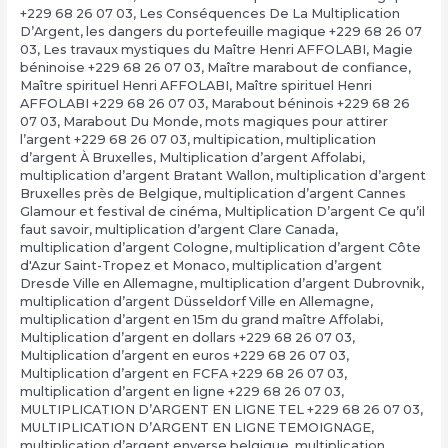
+229 68 26 07 03
,
Les Conséquences De La Multiplication
D’Argent
,
les dangers du portefeuille magique +229 68 26 07
03
,
Les travaux mystiques du Maître Henri AFFOLABI
,
Magie
béninoise +229 68 26 07 03
,
Maître marabout de confiance
,
Maître spirituel Henri AFFOLABI
,
Maître spirituel Henri
AFFOLABI +229 68 26 07 03
,
Marabout béninois +229 68 26
07 03
,
Marabout Du Monde
,
mots magiques pour attirer
l’argent +229 68 26 07 03
,
multipication
,
multiplication
d’argent À Bruxelles
,
Multiplication d’argent Affolabi
,
multiplication d’argent Bratant Wallon
,
multiplication d’argent
Bruxelles près de Belgique
,
multiplication d’argent Cannes
Glamour et festival de cinéma
,
Multiplication D’argent Ce qu’il
faut savoir
,
multiplication d’argent Clare Canada
,
multiplication d’argent Cologne
,
multiplication d’argent Côte
d'Azur Saint-Tropez et Monaco
,
multiplication d’argent
Dresde Ville en Allemagne
,
multiplication d’argent Dubrovnik
,
multiplication d’argent Düsseldorf Ville en Allemagne
,
multiplication d’argent en 15m du grand maître Affolabi
,
Multiplication d’argent en dollars +229 68 26 07 03
,
Multiplication d’argent en euros +229 68 26 07 03
,
Multiplication d’argent en FCFA +229 68 26 07 03
,
multiplication d’argent en ligne +229 68 26 07 03
,
MULTIPLICATION D’ARGENT EN LIGNE TEL +229 68 26 07 03
,
MULTIPLICATION D’ARGENT EN LIGNE TEMOIGNAGE
,
multiplication d’argent enverse belgique
,
multiplication