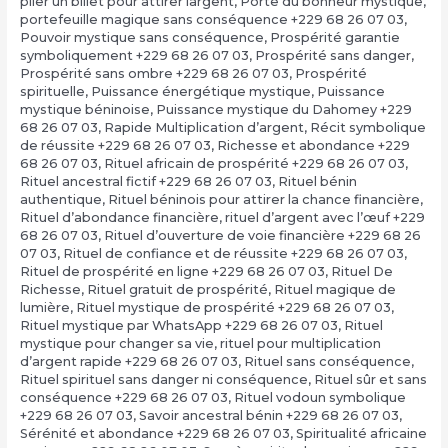
plier un billet pour attirer largent
,
Porte du bonheur mystique
,
portefeuille magique sans conséquence +229 68 26 07 03
,
Pouvoir mystique sans conséquence
,
Prospérité garantie
symboliquement +229 68 26 07 03
,
Prospérité sans danger
,
Prospérité sans ombre +229 68 26 07 03
,
Prospérité
spirituelle
,
Puissance énergétique mystique
,
Puissance
mystique béninoise
,
Puissance mystique du Dahomey +229
68 26 07 03
,
Rapide Multiplication d’argent
,
Récit symbolique
de réussite +229 68 26 07 03
,
Richesse et abondance +229
68 26 07 03
,
Rituel africain de prospérité +229 68 26 07 03
,
Rituel ancestral fictif +229 68 26 07 03
,
Rituel bénin
authentique
,
Rituel béninois pour attirer la chance financière
,
Rituel d’abondance financière
,
rituel d’argent avec l’œuf +229
68 26 07 03
,
Rituel d’ouverture de voie financière +229 68 26
07 03
,
Rituel de confiance et de réussite +229 68 26 07 03
,
Rituel de prospérité en ligne +229 68 26 07 03
,
Rituel De
Richesse
,
Rituel gratuit de prospérité
,
Rituel magique de
lumière
,
Rituel mystique de prospérité +229 68 26 07 03
,
Rituel mystique par WhatsApp +229 68 26 07 03
,
Rituel
mystique pour changer sa vie
,
rituel pour multiplication
d’argent rapide +229 68 26 07 03
,
Rituel sans conséquence
,
Rituel spirituel sans danger ni conséquence
,
Rituel sûr et sans
conséquence +229 68 26 07 03
,
Rituel vodoun symbolique
+229 68 26 07 03
,
Savoir ancestral bénin +229 68 26 07 03
,
Sérénité et abondance +229 68 26 07 03
,
Spiritualité africaine