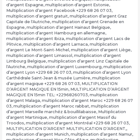
d’argent Espagne
,
multiplication d’argent Estonie
,
Multiplication d’argent Facebook +229 68 26 07 03
,
multiplication d’argent gratuit
,
multiplication d’argent Graz
Capitale de l'Autriche
,
multiplication d’argent Grenade en
Espagne
,
multiplication d’argent Hainaut Belgique
,
multiplication d’argent Hambourg en allemagne
,
multiplication d’argent Ibiza
,
multiplication d’argent Lacs de
Plitvice
,
multiplication d’argent Larnaca
,
multiplication
d’argent Le Mont-Saint-Michel
,
multiplication d’argent Liège
,
multiplication d’argent Limassol
,
multiplication d’argent
Limbourg Belgique
,
multiplication d’argent Linz Capitale de
l'Autriche
,
multiplication d’argent Luxembourg
,
multiplication
d’argent Lyon +229 68 26 07 03
,
multiplication d’argent Lyon
Carthédrale Saint-Jean & musée Lumière
,
multiplication
d’argent magique +229 68 26 07 03
,
MULTIPLICATION
D’ARGENT MAGIQUE EN 15min
,
MULTIPLICATION D’ARGENT
MAGIQUE EN 15min TEL: +22968260703
,
multiplication
d’argent Malaga
,
multiplication d’argent Maroc +229 68 26 07
03
,
multiplication d’argent Maroc rabbat
,
multiplication
d’argent Marseille marchéz & bouillilabaisse
,
Multiplication
d’argent Martinique
,
multiplication d’argent Massif du
Troodos
,
multiplication d’argent Montréal +229 68 26 07 03
,
MULTIPLICATION D’ARGENT MULTIPLICATION D’ARGENT,
,
multiplication d’argent Munich
,
multiplication d’argent Namur
,
multiplication d’argent Nice Côte d'Azur
,
multiplication