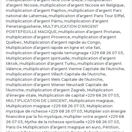
d’argent Nicosie
,
multiplication d’argent Nicosie en Belgique
,
multiplication d’argent Paphos
,
multiplication d’argent Parc
national de Lahemaa
,
multiplication d’argent Paris Tour Eiffel
,
multiplication d’argent Pärnu
,
multiplication d’argent
Penetanguishene
,
MULTIPLICATION D’ARGENT
PORTEFEUILLE MAGIQUE
,
multiplication d’argent Protaras
,
multiplication d’argent Provence
,
multiplication d’argent
Québec
,
Multiplication d’argent rapide au Congo
,
Multiplication d’argent rapide en ligne et vite fait
,
multiplication d’argent rapide temoignage +229 68 26 07 03
,
Multiplication d’argent spirituelle
,
multiplication d’argent
tiktok
,
multiplication d’argent Turku
,
multiplication d’argent
Valence
,
multiplication d’argent Vienne Capitale de l'Autriche
,
multiplication d’argent Villach Capitale de l'Autriche
,
multiplication d’argent Wels Capitale de l'Autriche
,
multiplication d’argent Wiener Neustadt Capitale de
l'Autriche
,
multiplication d’argent Zagreb
,
Multiplication
d’énergie vitale
,
Multiplication de capital +229 68 26 07 03
,
MULTIPLICATION DE L’ARGENT
,
Multiplication magique
,
Multiplication magique +229 68 26 07 03
,
Multiplication
mystique de richesse +229 68 26 07 03
,
Multiplier son énergie
financière par la foi mystique
,
multiplier votre argent +229 68
26 07 03
,
Mythe de la richesse spirituelle +229 68 26 07 03
,
Paris 04 Multiplication d’argent magique en euro
,
Pétition
,