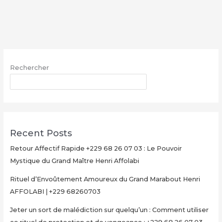
sort
de
malédiction
sur
quelqu’un
:
Rechercher
Comment
utiliser
RECHERCHER
ce
rituel
de
protection
Recent Posts
et
de
Retour Affectif Rapide +229 68 26 07 03 : Le Pouvoir
vengeance
Mystique du Grand Maître Henri Affolabi
:
Rituel d’Envoûtement Amoureux du Grand Marabout Henri
+229
AFFOLABI | +229 68260703
68
26
Jeter un sort de malédiction sur quelqu’un : Comment utiliser
07