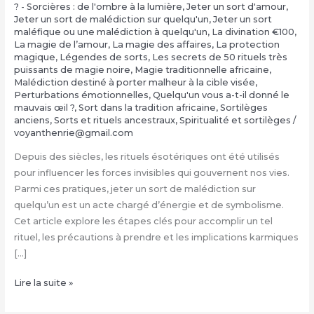
? - Sorcières : de l'ombre à la lumière
,
Jeter un sort d'amour
,
Jeter un sort de malédiction sur quelqu'un
,
Jeter un sort
maléfique ou une malédiction à quelqu'un
,
La divination €100
,
‎La magie de l’amour
,
‎La magie des affaires
,
‎La protection
magique
,
Légendes de sorts
,
Les secrets de 50 rituels très
puissants de magie noire
,
Magie traditionnelle africaine
,
Malédiction destiné à porter malheur à la cible visée
,
Perturbations émotionnelles
,
Quelqu'un vous a-t-il donné le
mauvais œil ?
,
Sort dans la tradition africaine
,
Sortilèges
anciens
,
Sorts et rituels ancestraux
,
Spiritualité et sortilèges
/
voyanthenrie@gmail.com
Depuis des siècles, les rituels ésotériques ont été utilisés
pour influencer les forces invisibles qui gouvernent nos vies.
Parmi ces pratiques, jeter un sort de malédiction sur
quelqu’un est un acte chargé d’énergie et de symbolisme.
Cet article explore les étapes clés pour accomplir un tel
rituel, les précautions à prendre et les implications karmiques
[…]
Jeter
Lire la suite »
un