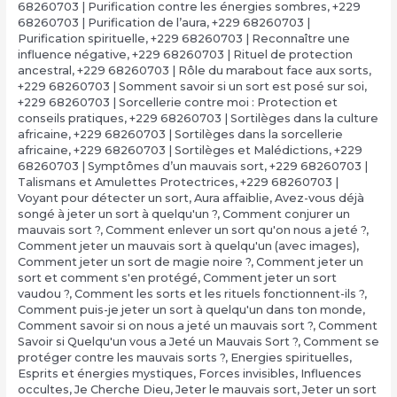
68260703 | Purification contre les énergies sombres
,
+229
68260703 | Purification de l’aura
,
+229 68260703 |
Purification spirituelle
,
+229 68260703 | Reconnaître une
influence négative
,
+229 68260703 | Rituel de protection
ancestral
,
+229 68260703 | Rôle du marabout face aux sorts
,
+229 68260703 | Somment savoir si un sort est posé sur soi
,
+229 68260703 | Sorcellerie contre moi : Protection et
conseils pratiques
,
+229 68260703 | Sortilèges dans la culture
africaine
,
+229 68260703 | Sortilèges dans la sorcellerie
africaine
,
+229 68260703 | Sortilèges et Malédictions
,
+229
68260703 | Symptômes d’un mauvais sort
,
+229 68260703 |
Talismans et Amulettes Protectrices
,
+229 68260703 |
Voyant pour détecter un sort
,
Aura affaiblie
,
Avez-vous déjà
songé à jeter un sort à quelqu'un ?
,
Comment conjurer un
mauvais sort ?
,
Comment enlever un sort qu'on nous a jeté ?
,
Comment jeter un mauvais sort à quelqu'un (avec images)
,
Comment jeter un sort de magie noire ?
,
Comment jeter un
sort et comment s'en protégé
,
Comment jeter un sort
vaudou ?
,
Comment les sorts et les rituels fonctionnent-ils ?
,
Comment puis-je jeter un sort à quelqu'un dans ton monde
,
Comment savoir si on nous a jeté un mauvais sort ?
,
Comment
Savoir si Quelqu'un vous a Jeté un Mauvais Sort ?
,
Comment se
protéger contre les mauvais sorts ?
,
Energies spirituelles
,
Esprits et énergies mystiques
,
Forces invisibles
,
Influences
occultes
,
Je Cherche Dieu
,
Jeter le mauvais sort
,
Jeter un sort