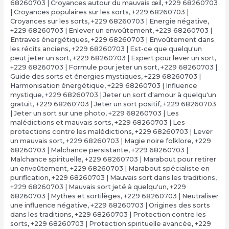
68260703 | Croyances autour du mauvais œil
,
+229 68260703
| Croyances populaires sur les sorts
,
+229 68260703 |
Croyances sur les sorts
,
+229 68260703 | Energie négative
,
+229 68260703 | Enlever un envoûtement
,
+229 68260703 |
Entraves énergétiques
,
+229 68260703 | Envoûtement dans
les récits anciens
,
+229 68260703 | Est-ce que quelqu'un
peut jeter un sort
,
+229 68260703 | Expert pour lever un sort
,
+229 68260703 | Formule pour jeter un sort
,
+229 68260703 |
Guide des sorts et énergies mystiques
,
+229 68260703 |
Harmonisation énergétique
,
+229 68260703 | Influence
mystique
,
+229 68260703 | Jeter un sort d'amour à quelqu'un
gratuit
,
+229 68260703 | Jeter un sort positif
,
+229 68260703
| Jeter un sort sur une photo
,
+229 68260703 | Les
malédictions et mauvais sorts
,
+229 68260703 | Les
protections contre les malédictions
,
+229 68260703 | Lever
un mauvais sort
,
+229 68260703 | Magie noire folklore
,
+229
68260703 | Malchance persistante
,
+229 68260703 |
Malchance spirituelle
,
+229 68260703 | Marabout pour retirer
un envoûtement
,
+229 68260703 | Marabout spécialiste en
purification
,
+229 68260703 | Mauvais sort dans les traditions
,
+229 68260703 | Mauvais sort jeté à quelqu'un
,
+229
68260703 | Mythes et sortilèges
,
+229 68260703 | Neutraliser
une influence négative
,
+229 68260703 | Origines des sorts
dans les traditions
,
+229 68260703 | Protection contre les
sorts
,
+229 68260703 | Protection spirituelle avancée
,
+229