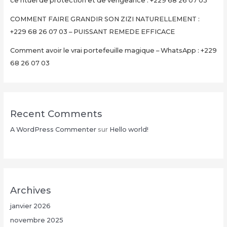
ce rituel de protection et de vengeance : +229 68 26 07 03
03
COMMENT FAIRE GRANDIR SON ZIZI NATURELLEMENT :
+229 68 26 07 03 – PUISSANT REMEDE EFFICACE
Comment avoir le vrai portefeuille magique – WhatsApp : +229
68 26 07 03
Recent Comments
A WordPress Commenter
sur
Hello world!
Archives
janvier 2026
novembre 2025