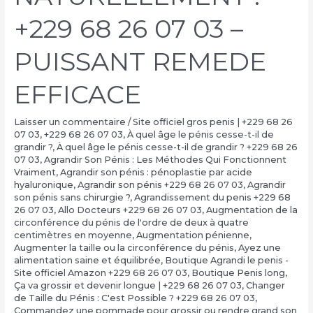
+229 68 26 07 03 –
PUISSANT REMEDE
EFFICACE
Laisser un commentaire
/
Site officiel gros penis | +229 68 26
07 03
,
+229 68 26 07 03
,
À quel âge le pénis cesse-t-il de
grandir ?
,
À quel âge le pénis cesse-t-il de grandir ? +229 68 26
07 03
,
Agrandir Son Pénis : Les Méthodes Qui Fonctionnent
Vraiment
,
Agrandir son pénis : pénoplastie par acide
hyaluronique
,
Agrandir son pénis +229 68 26 07 03
,
Agrandir
son pénis sans chirurgie ?
,
Agrandissement du penis +229 68
26 07 03
,
Allo Docteurs +229 68 26 07 03
,
Augmentation de la
circonférence du pénis de l'ordre de deux à quatre
centimètres en moyenne
,
Augmentation pénienne
,
Augmenter la taille ou la circonférence du pénis
,
Ayez une
alimentation saine et équilibrée
,
Boutique Agrandi le penis -
Site officiel Amazon +229 68 26 07 03
,
Boutique Penis long
,
Ça va grossir et devenir longue | +229 68 26 07 03
,
Changer
de Taille du Pénis : C'est Possible ? +229 68 26 07 03
,
Commandez une pommade pour grossir ou rendre grand son