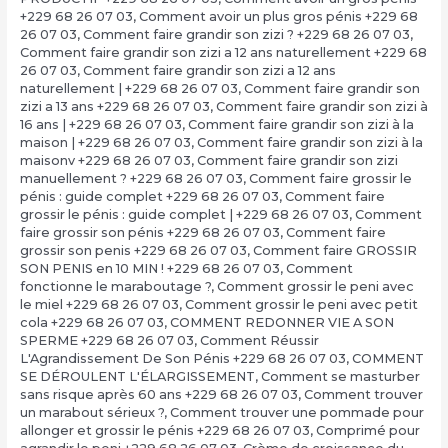
+229 68 26 07 03
,
Comment avoir un plus gros pénis +229 68
26 07 03
,
Comment faire grandir son zizi ? +229 68 26 07 03
,
Comment faire grandir son zizi a 12 ans naturellement +229 68
26 07 03
,
Comment faire grandir son zizi a 12 ans
naturellement | +229 68 26 07 03
,
Comment faire grandir son
zizi a 13 ans +229 68 26 07 03
,
Comment faire grandir son zizi à
16 ans | +229 68 26 07 03
,
Comment faire grandir son zizi à la
maison | +229 68 26 07 03
,
Comment faire grandir son zizi à la
maisonv +229 68 26 07 03
,
Comment faire grandir son zizi
manuellement ? +229 68 26 07 03
,
Comment faire grossir le
pénis : guide complet +229 68 26 07 03
,
Comment faire
grossir le pénis : guide complet | +229 68 26 07 03
,
Comment
faire grossir son pénis +229 68 26 07 03
,
Comment faire
grossir son penis +229 68 26 07 03
,
Comment faire GROSSIR
SON PENIS en 10 MIN ! +229 68 26 07 03
,
Comment
fonctionne le maraboutage ?
,
Comment grossir le peni avec
le miel +229 68 26 07 03
,
Comment grossir le peni avec petit
cola +229 68 26 07 03
,
COMMENT REDONNER VIE A SON
SPERME +229 68 26 07 03
,
Comment Réussir
L'Agrandissement De Son Pénis +229 68 26 07 03
,
COMMENT
SE DÉROULENT L'ÉLARGISSEMENT
,
Comment se masturber
sans risque après 60 ans +229 68 26 07 03
,
Comment trouver
un marabout sérieux ?
,
Comment trouver une pommade pour
allonger et grossir le pénis +229 68 26 07 03
,
Comprimé pour