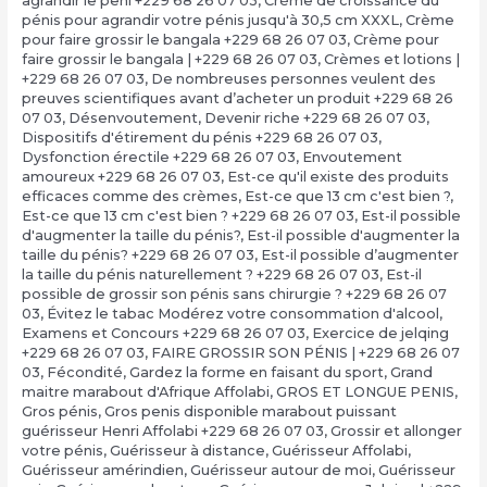
agrandir le peni +229 68 26 07 03
,
Crème de croissance du
pénis pour agrandir votre pénis jusqu'à 30,5 cm XXXL
,
Crème
pour faire grossir le bangala +229 68 26 07 03
,
Crème pour
faire grossir le bangala | +229 68 26 07 03
,
Crèmes et lotions |
+229 68 26 07 03
,
De nombreuses personnes veulent des
preuves scientifiques avant d’acheter un produit +229 68 26
07 03
,
Désenvoutement
,
Devenir riche +229 68 26 07 03
,
Dispositifs d'étirement du pénis +229 68 26 07 03
,
Dysfonction érectile +229 68 26 07 03
,
Envoutement
amoureux +229 68 26 07 03
,
Est-ce qu'il existe des produits
efficaces comme des crèmes
,
Est-ce que 13 cm c'est bien ?,
Est-ce que 13 cm c'est bien ? +229 68 26 07 03
,
Est-il possible
d'augmenter la taille du pénis?
,
Est-il possible d'augmenter la
taille du pénis? +229 68 26 07 03
,
Est-il possible d’augmenter
la taille du pénis naturellement ? +229 68 26 07 03
,
Est-il
possible de grossir son pénis sans chirurgie ? +229 68 26 07
03
,
Évitez le tabac Modérez votre consommation d'alcool
,
Examens et Concours +229 68 26 07 03
,
Exercice de jelqing
+229 68 26 07 03
,
FAIRE GROSSIR SON PÉNIS | +229 68 26 07
03
,
Fécondité
,
Gardez la forme en faisant du sport
,
Grand
maitre marabout d'Afrique Affolabi
,
GROS ET LONGUE PENIS
,
Gros pénis
,
Gros penis disponible marabout puissant
guérisseur Henri Affolabi +229 68 26 07 03
,
Grossir et allonger
votre pénis
,
Guérisseur à distance
,
Guérisseur Affolabi
,
Guérisseur amérindien
,
Guérisseur autour de moi
,
Guérisseur