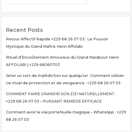
07
03
–
PUISSANT
Recent Posts
REMEDE
EFFICACE
Retour Affectif Rapide +229 68 26 07 03 : Le Pouvoir
Mystique du Grand Maître Henri Affolabi
Rituel d’Envoûtement Amoureux du Grand Marabout Henri
AFFOLABI | +229 68260703
Jeter un sort de malédiction sur quelqu’un : Comment utiliser
ce rituel de protection et de vengeance : +229 68 26 07 03
COMMENT FAIRE GRANDIR SON ZIZI NATURELLEMENT :
+229 68 26 07 03 – PUISSANT REMEDE EFFICACE
Comment avoir le vrai portefeuille magique – WhatsApp : +229
68 26 07 03