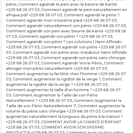
pénis
,
Comment agrandir le peni avec le beurre de karité
+229 68 26 07 03
,
Comment agrandir le peni naturellement en
afrique pdf +229 68 26 07 03
,
Comment agrandir le pénis ?
,
Comment agrandir mon troisième pied +229 68 26 07 03
,
Comment agrandir naturellement son pénis +229 68 26 07 03
,
Comment agrandir son peni avec beurre de karité +229 68 26
07 03
,
Comment agrandir son pénis ? +229 68 26 07 03
,
Comment agrandir son pénis ? Les solutions | Henri Affolabi :
+229 68 26 07 03
,
Comment agrandir son pénis +229 68 26 07
03
,
Comment agrandir son pénis avec marabout Henri Affolabi
+229 68 26 07 03
,
Comment agrandir son pénis sans chirurgie
+229 68 26 07 03
,
Comment Agrandir Votre Pénis
,
Comment
allonger mon pénis naturellement +229 68 26 07 03
,
Comment augmenter la fertilité chez l'homme +229 68 26 07
03
,
Comment augmenter la rigidité de la verge ?
,
Comment
augmenter la rigidité de la verge ? +229 68 26 07 03
,
Comment augmenter la taille d'un homme ? +229 68 26 07
03
,
Comment Augmenter la Taille de son Pénis
Naturellement ? +229 68 26 07 03
,
Comment Augmenter la
Taille de son Pénis Naturellement ?!
,
Comment augmenter le
volume du pénis sans chirurgie +229 68 26 07 03
,
Comment
augmenter naturellement la longueur du pénis à la maison ?
+229 68 26 07 03
,
COMMENT AVOIR LA CHANCE D'ENFANT
+229 68 26 07 03
,
COMMENT AVOIR SON SPERME
PRODUCTIF +229 68 26 07 03
,
Comment avoir un gros pénis