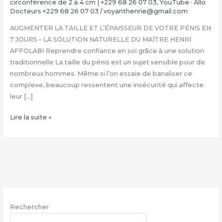
circonférence de 2 à 4 cm | +229 68 26 07 03
,
YouTube · Allo
Docteurs +229 68 26 07 03
/
voyanthenrie@gmail.com
AUGMENTER LA TAILLE ET L’ÉPAISSEUR DE VOTRE PÉNIS EN
7 JOURS – LA SOLUTION NATURELLE DU MAÎTRE HENRI
AFFOLABI Reprendre confiance en soi grâce à une solution
traditionnelle La taille du pénis est un sujet sensible pour de
nombreux hommes. Même si l’on essaie de banaliser ce
complexe, beaucoup ressentent une insécurité qui affecte
leur […]
COMMENT
Lire la suite »
FAIRE
GRANDIR
SON
ZIZI
NATURELLEMENT
:
+229
Rechercher
68
26
RECHERCHER