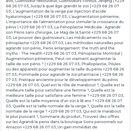
avis
,
Guérisseur rebouteux
,
Guérisseurs connus
,
Jelqing | +229
68 26 07 03
,
Jusqu'à quel âge grandit le zizi | +229 68 26 07
03
,
L'augmentation de la verge par injection d'acide
hyaluronique | +229 68 26 07 03
,
L'augmentation pénienne
,
L'importance de l'alimentation pour stimuler la croissance du
pénis | +229 68 26 07 03
,
La Pénoplastie Médicale : Agrandir
son Pénis sans chirurgie
,
Le Mag de la Santé +229 68 26 07
03
,
Le pouvoir des guérisseurs
,
Les médicaments ou la
pénoplastie +229 68 26 07 03
,
Les méthodes naturelles pour
agrandir son pénis
,
Penis enlargement: the truth and the
myths - The Health +229 68 26 07 03
,
Pénoplastie Montréal |
Augmentation pénienne
,
Peut-on vraiment augmenter la
taille de son pénis ? | +229 68 26 07 03
,
Phalloplastie
,
Pilules
ou des appareils pour augmenter la taille du pénis +229 68 26
07 03
,
Pommade pour agrandir le zizi pharmacie | +229 68 26
07 03
,
Pratique ancienne pour le développement du pénis
+229 68 26 07 03
,
Quel est le rôle de marabout ?
,
Quelle est la
meilleure taille pour satisfaire une femme ?
,
Quelle est la
meilleure taille pour satisfaire une femme ? +229 68 26 07 03
,
Quelle est la taille moyenne d'un zizi à 18 ans ? +229 68 26 07
03
,
Quelle est la taille normale de la verge ?
,
Quelle est la taille
normale de la verge ? +229 68 26 07 03
,
Qui est le marabout
le plus puissant ?
,
Sommaire du produit
,
Trouvez des offres
sur les Agrandi le penis dans la boutique Soins personnels sur
Amazon +229 68 26 07 03
,
Un gain immédiat de