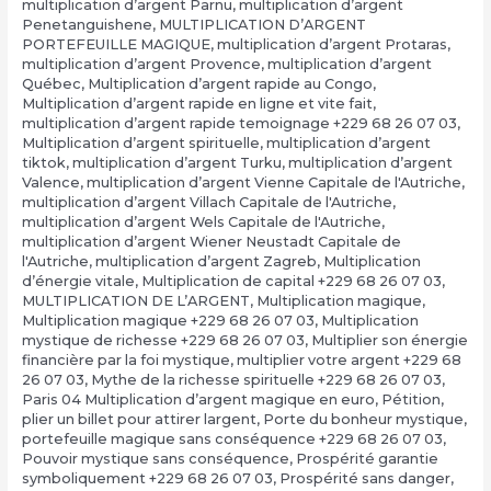
multiplication d’argent Pärnu
,
multiplication d’argent
Penetanguishene
,
MULTIPLICATION D’ARGENT
PORTEFEUILLE MAGIQUE
,
multiplication d’argent Protaras
,
multiplication d’argent Provence
,
multiplication d’argent
Québec
,
Multiplication d’argent rapide au Congo
,
Multiplication d’argent rapide en ligne et vite fait
,
multiplication d’argent rapide temoignage +229 68 26 07 03
,
Multiplication d’argent spirituelle
,
multiplication d’argent
tiktok
,
multiplication d’argent Turku
,
multiplication d’argent
Valence
,
multiplication d’argent Vienne Capitale de l'Autriche
,
multiplication d’argent Villach Capitale de l'Autriche
,
multiplication d’argent Wels Capitale de l'Autriche
,
multiplication d’argent Wiener Neustadt Capitale de
l'Autriche
,
multiplication d’argent Zagreb
,
Multiplication
d’énergie vitale
,
Multiplication de capital +229 68 26 07 03
,
MULTIPLICATION DE L’ARGENT
,
Multiplication magique
,
Multiplication magique +229 68 26 07 03
,
Multiplication
mystique de richesse +229 68 26 07 03
,
Multiplier son énergie
financière par la foi mystique
,
multiplier votre argent +229 68
26 07 03
,
Mythe de la richesse spirituelle +229 68 26 07 03
,
Paris 04 Multiplication d’argent magique en euro
,
Pétition
,
plier un billet pour attirer largent
,
Porte du bonheur mystique
,
portefeuille magique sans conséquence +229 68 26 07 03
,
Pouvoir mystique sans conséquence
,
Prospérité garantie
symboliquement +229 68 26 07 03
,
Prospérité sans danger
,