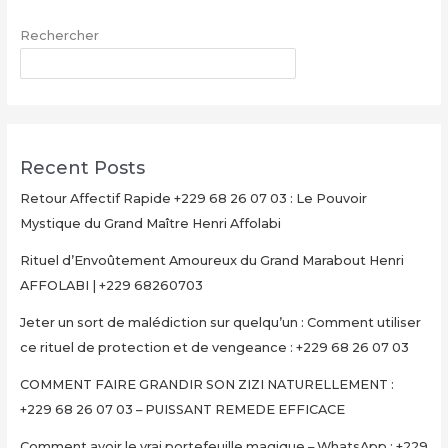
Maître
Rechercher
Henri
AFFOLABI
RECHERCHER
–
Secret
Rituel
Authentique
Recent Posts
et
Ultra-
Retour Affectif Rapide +229 68 26 07 03 : Le Pouvoir
Rapide
Mystique du Grand Maître Henri Affolabi
pour
Rituel d’Envoûtement Amoureux du Grand Marabout Henri
Multiplier
AFFOLABI | +229 68260703
Votre
Argent
Jeter un sort de malédiction sur quelqu’un : Comment utiliser
en
ce rituel de protection et de vengeance : +229 68 26 07 03
15
Minutes
COMMENT FAIRE GRANDIR SON ZIZI NATURELLEMENT :
+229
+229 68 26 07 03 – PUISSANT REMEDE EFFICACE
68
Comment avoir le vrai portefeuille magique – WhatsApp : +229