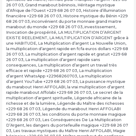
26 07 03
,
Grand marabout béninois
,
Héritage mystique
d’Afrique de l’Ouest +229 68 26 07 03
,
Histoire d’illumination
financière +229 68 26 07 03
,
Histoire mystique du Bénin +229
68 26 07 03
,
inconvénient du porte monnaie grand maitre
marabout du monde +229 68 26 07 03
,
investissement
,
Invocation de prospérité
,
LA MULTIPLICATION D’ARGENT
EXISTE REELEMENT
,
LA MULTIPLICATION D’ARGENT grâce à
une HABITUDE
,
La Multiplication d’argent La Nouvelle Union
,
la multiplication d’argent rapide en fcfa euros dollars +229 68
26 07 03
,
La multiplication d’argent rapide et gratuit +229 68
26 07 03
,
La multiplication d’argent rapide sans
consequences
,
La multiplication d’argent un travail très
efficace et rapide +229 68 26 07 03
,
La multiplication
d’argent WhatsApp +22968260703
,
La multiplication
d’argent YouTube +229 68 26 07 03
,
La puissance mystique
du marabout Henri AFFOLABI
,
la vrai multiplication d’argent
rapide marabout Affolabi +229 68 26 07 03
,
Le secret de la
multiplication d’argent spirituelle
,
Légende africaine de la
richesse et de la lumière
,
Légende du Maître des richesses
+229 68 26 07 03
,
Légende du marabout Henri AFFOLABI
+229 68 26 07 03
,
les conditions du porte monnaie magique
+229 68 26 07 03
,
Les Conséquences De La Multiplication
D’Argent
,
les dangers du portefeuille magique +229 68 26 07
03
,
Les travaux mystiques du Maître Henri AFFOLABI
,
Magie