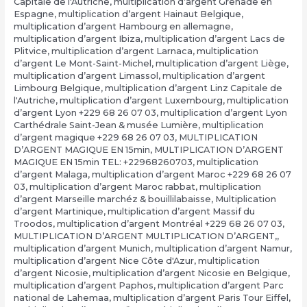
Capitale de l'Autriche
,
multiplication d’argent Grenade en
Espagne
,
multiplication d’argent Hainaut Belgique
,
multiplication d’argent Hambourg en allemagne
,
multiplication d’argent Ibiza
,
multiplication d’argent Lacs de
Plitvice
,
multiplication d’argent Larnaca
,
multiplication
d’argent Le Mont-Saint-Michel
,
multiplication d’argent Liège
,
multiplication d’argent Limassol
,
multiplication d’argent
Limbourg Belgique
,
multiplication d’argent Linz Capitale de
l'Autriche
,
multiplication d’argent Luxembourg
,
multiplication
d’argent Lyon +229 68 26 07 03
,
multiplication d’argent Lyon
Carthédrale Saint-Jean & musée Lumière
,
multiplication
d’argent magique +229 68 26 07 03
,
MULTIPLICATION
D’ARGENT MAGIQUE EN 15min
,
MULTIPLICATION D’ARGENT
MAGIQUE EN 15min TEL: +22968260703
,
multiplication
d’argent Malaga
,
multiplication d’argent Maroc +229 68 26 07
03
,
multiplication d’argent Maroc rabbat
,
multiplication
d’argent Marseille marchéz & bouillilabaisse
,
Multiplication
d’argent Martinique
,
multiplication d’argent Massif du
Troodos
,
multiplication d’argent Montréal +229 68 26 07 03
,
MULTIPLICATION D’ARGENT MULTIPLICATION D’ARGENT,
,
multiplication d’argent Munich
,
multiplication d’argent Namur
,
multiplication d’argent Nice Côte d'Azur
,
multiplication
d’argent Nicosie
,
multiplication d’argent Nicosie en Belgique
,
multiplication d’argent Paphos
,
multiplication d’argent Parc
national de Lahemaa
,
multiplication d’argent Paris Tour Eiffel
,