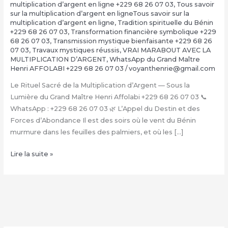
multiplication d’argent en ligne +229 68 26 07 03
,
Tous savoir
sur la multiplication d’argent en ligneTous savoir sur la
multiplication d’argent en ligne
,
Tradition spirituelle du Bénin
+229 68 26 07 03
,
Transformation financière symbolique +229
68 26 07 03
,
Transmission mystique bienfaisante +229 68 26
07 03
,
Travaux mystiques réussis
,
VRAI MARABOUT AVEC LA
MULTIPLICATION D’ARGENT
,
WhatsApp du Grand Maître
Henri AFFOLABI +229 68 26 07 03
/
voyanthenrie@gmail.com
Le Rituel Sacré de la Multiplication d’Argent — Sous la
Lumière du Grand Maître Henri Affolabi +229 68 26 07 03 📞
WhatsApp : +229 68 26 07 03 🌿 L’Appel du Destin et des
Forces d’Abondance Il est des soirs où le vent du Bénin
murmure dans les feuilles des palmiers, et où les […]
La
Lire la suite »
Multiplication
d’Argent
Magique
avec
le
Grand