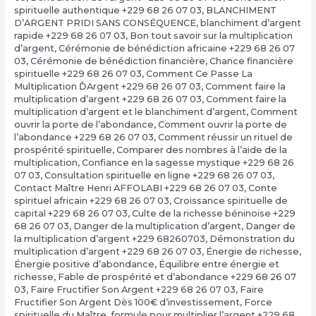
spirituelle authentique +229 68 26 07 03
,
BLANCHIMENT
D’ARGENT PRIDI SANS CONSÉQUENCE
,
blanchiment d’argent
rapide +229 68 26 07 03
,
Bon tout savoir sur la multiplication
d’argent
,
Cérémonie de bénédiction africaine +229 68 26 07
03
,
Cérémonie de bénédiction financière
,
Chance financière
spirituelle +229 68 26 07 03
,
Comment Ce Passe La
Multiplication ĎArgent +229 68 26 07 03
,
Comment faire la
multiplication d’argent +229 68 26 07 03
,
Comment faire la
multiplication d’argent et le blanchiment d’argent
,
Comment
ouvrir la porte de l’abondance
,
Comment ouvrir la porte de
l’abondance +229 68 26 07 03
,
Comment réussir un rituel de
prospérité spirituelle
,
Comparer des nombres à l’aide de la
multiplication
,
Confiance en la sagesse mystique +229 68 26
07 03
,
Consultation spirituelle en ligne +229 68 26 07 03
,
Contact Maître Henri AFFOLABI +229 68 26 07 03
,
Conte
spirituel africain +229 68 26 07 03
,
Croissance spirituelle de
capital +229 68 26 07 03
,
Culte de la richesse béninoise +229
68 26 07 03
,
Danger de la multiplication d’argent
,
Danger de
la multiplication d’argent +229 68260703
,
Démonstration du
multiplication d’argent +229 68 26 07 03
,
Énergie de richesse
,
Énergie positive d’abondance
,
Équilibre entre énergie et
richesse
,
Fable de prospérité et d’abondance +229 68 26 07
03
,
Faire Fructifier Son Argent +229 68 26 07 03
,
Faire
Fructifier Son Argent Dès 100€ d’investissement
,
Force
spirituelle du Maître
,
formule pour multiplier l’argent +229 68