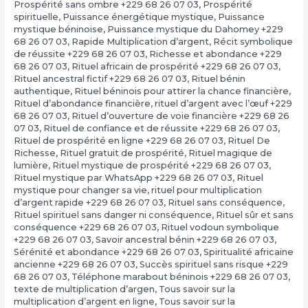
Prospérité sans ombre +229 68 26 07 03
,
Prospérité
spirituelle
,
Puissance énergétique mystique
,
Puissance
mystique béninoise
,
Puissance mystique du Dahomey +229
68 26 07 03
,
Rapide Multiplication d’argent
,
Récit symbolique
de réussite +229 68 26 07 03
,
Richesse et abondance +229
68 26 07 03
,
Rituel africain de prospérité +229 68 26 07 03
,
Rituel ancestral fictif +229 68 26 07 03
,
Rituel bénin
authentique
,
Rituel béninois pour attirer la chance financière
,
Rituel d’abondance financière
,
rituel d’argent avec l’œuf +229
68 26 07 03
,
Rituel d’ouverture de voie financière +229 68 26
07 03
,
Rituel de confiance et de réussite +229 68 26 07 03
,
Rituel de prospérité en ligne +229 68 26 07 03
,
Rituel De
Richesse
,
Rituel gratuit de prospérité
,
Rituel magique de
lumière
,
Rituel mystique de prospérité +229 68 26 07 03
,
Rituel mystique par WhatsApp +229 68 26 07 03
,
Rituel
mystique pour changer sa vie
,
rituel pour multiplication
d’argent rapide +229 68 26 07 03
,
Rituel sans conséquence
,
Rituel spirituel sans danger ni conséquence
,
Rituel sûr et sans
conséquence +229 68 26 07 03
,
Rituel vodoun symbolique
+229 68 26 07 03
,
Savoir ancestral bénin +229 68 26 07 03
,
Sérénité et abondance +229 68 26 07 03
,
Spiritualité africaine
ancienne +229 68 26 07 03
,
Succès spirituel sans risque +229
68 26 07 03
,
Téléphone marabout béninois +229 68 26 07 03
,
texte de multiplication d’argen
,
Tous savoir sur la
multiplication d’argent en ligne
,
Tous savoir sur la