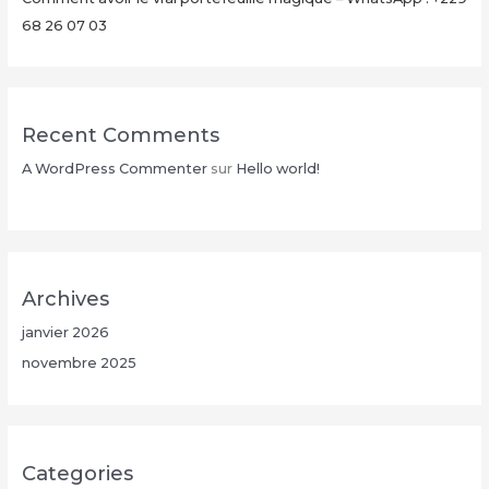
26
68 26 07 03
07
03
Recent Comments
A WordPress Commenter
sur
Hello world!
Archives
janvier 2026
novembre 2025
Categories