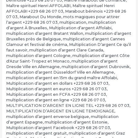
béninoise +229 68 26 07 03
,
Maître marabout de confiance
,
Maître spirituel Henri AFFOLABI
,
Maître spirituel Henri
AFFOLABI +229 68 26 07 03
,
Marabout béninois +229 68 26
07 03
,
Marabout Du Monde
,
mots magiques pour attirer
l’argent +229 68 26 07 03
,
multipication
,
multiplication
d’argent À Bruxelles
,
Multiplication d’argent Affolabi
,
multiplication d’argent Bratant Wallon
,
multiplication d’argent
Bruxelles près de Belgique
,
multiplication d’argent Cannes
Glamour et festival de cinéma
,
Multiplication D’argent Ce qu’il
faut savoir
,
multiplication d’argent Clare Canada
,
multiplication d’argent Cologne
,
multiplication d’argent Côte
d'Azur Saint-Tropez et Monaco
,
multiplication d’argent
Dresde Ville en Allemagne
,
multiplication d’argent Dubrovnik
,
multiplication d’argent Düsseldorf Ville en Allemagne
,
multiplication d’argent en 15m du grand maître Affolabi
,
Multiplication d’argent en dollars +229 68 26 07 03
,
Multiplication d’argent en euros +229 68 26 07 03
,
Multiplication d’argent en FCFA +229 68 26 07 03
,
multiplication d’argent en ligne +229 68 26 07 03
,
MULTIPLICATION D’ARGENT EN LIGNE TEL +229 68 26 07 03
,
MULTIPLICATION D’ARGENT EN LIGNE TEMOIGNAGE
,
multiplication d’argent enverse belgique
,
multiplication
d’argent Espagne
,
multiplication d’argent Estonie
,
Multiplication d’argent Facebook +229 68 26 07 03
,
multiplication d’argent gratuit
,
multiplication d’argent Graz