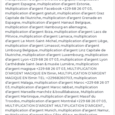
d’argent Espagne
,
multiplication d’argent Estonie
,
Multiplication d’argent Facebook +229 68 26 07 03
,
multiplication d’argent gratuit
,
multiplication d’argent Graz
Capitale de l'Autriche
,
multiplication d’argent Grenade en
Espagne
,
multiplication d’argent Hainaut Belgique
,
multiplication d’argent Hambourg en allemagne
,
multiplication d’argent Ibiza
,
multiplication d’argent Lacs de
Plitvice
,
multiplication d’argent Larnaca
,
multiplication
d’argent Le Mont-Saint-Michel
,
multiplication d’argent Liège
,
multiplication d’argent Limassol
,
multiplication d’argent
Limbourg Belgique
,
multiplication d’argent Linz Capitale de
l'Autriche
,
multiplication d’argent Luxembourg
,
multiplication
d’argent Lyon +229 68 26 07 03
,
multiplication d’argent Lyon
Carthédrale Saint-Jean & musée Lumière
,
multiplication
d’argent magique +229 68 26 07 03
,
MULTIPLICATION
D’ARGENT MAGIQUE EN 15min
,
MULTIPLICATION D’ARGENT
MAGIQUE EN 15min TEL: +22968260703
,
multiplication
d’argent Malaga
,
multiplication d’argent Maroc +229 68 26 07
03
,
multiplication d’argent Maroc rabbat
,
multiplication
d’argent Marseille marchéz & bouillilabaisse
,
Multiplication
d’argent Martinique
,
multiplication d’argent Massif du
Troodos
,
multiplication d’argent Montréal +229 68 26 07 03
,
MULTIPLICATION D’ARGENT MULTIPLICATION D’ARGENT,
,
multiplication d’argent Munich
,
multiplication d’argent Namur
,
multiplication d’argent Nice Côte d'Azur
,
multiplication