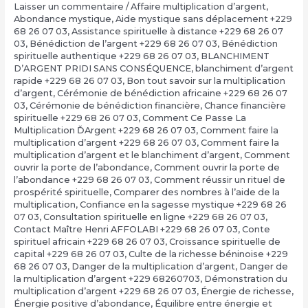
Laisser un commentaire
/
Affaire multiplication d’argent
,
Abondance mystique
,
Aide mystique sans déplacement +229
68 26 07 03
,
Assistance spirituelle à distance +229 68 26 07
03
,
Bénédiction de l’argent +229 68 26 07 03
,
Bénédiction
spirituelle authentique +229 68 26 07 03
,
BLANCHIMENT
D’ARGENT PRIDI SANS CONSÉQUENCE
,
blanchiment d’argent
rapide +229 68 26 07 03
,
Bon tout savoir sur la multiplication
d’argent
,
Cérémonie de bénédiction africaine +229 68 26 07
03
,
Cérémonie de bénédiction financière
,
Chance financière
spirituelle +229 68 26 07 03
,
Comment Ce Passe La
Multiplication ĎArgent +229 68 26 07 03
,
Comment faire la
multiplication d’argent +229 68 26 07 03
,
Comment faire la
multiplication d’argent et le blanchiment d’argent
,
Comment
ouvrir la porte de l’abondance
,
Comment ouvrir la porte de
l’abondance +229 68 26 07 03
,
Comment réussir un rituel de
prospérité spirituelle
,
Comparer des nombres à l’aide de la
multiplication
,
Confiance en la sagesse mystique +229 68 26
07 03
,
Consultation spirituelle en ligne +229 68 26 07 03
,
Contact Maître Henri AFFOLABI +229 68 26 07 03
,
Conte
spirituel africain +229 68 26 07 03
,
Croissance spirituelle de
capital +229 68 26 07 03
,
Culte de la richesse béninoise +229
68 26 07 03
,
Danger de la multiplication d’argent
,
Danger de
la multiplication d’argent +229 68260703
,
Démonstration du
multiplication d’argent +229 68 26 07 03
,
Énergie de richesse
,
Énergie positive d’abondance
,
Équilibre entre énergie et