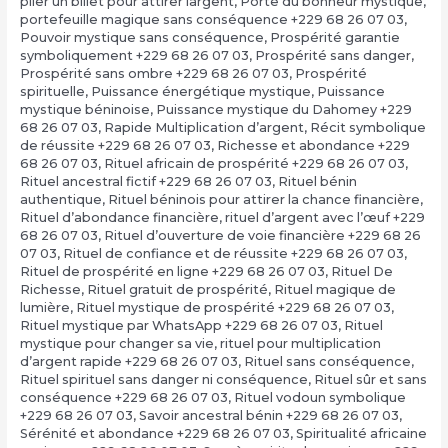
plier un billet pour attirer largent
,
Porte du bonheur mystique
,
portefeuille magique sans conséquence +229 68 26 07 03
,
Pouvoir mystique sans conséquence
,
Prospérité garantie
symboliquement +229 68 26 07 03
,
Prospérité sans danger
,
Prospérité sans ombre +229 68 26 07 03
,
Prospérité
spirituelle
,
Puissance énergétique mystique
,
Puissance
mystique béninoise
,
Puissance mystique du Dahomey +229
68 26 07 03
,
Rapide Multiplication d’argent
,
Récit symbolique
de réussite +229 68 26 07 03
,
Richesse et abondance +229
68 26 07 03
,
Rituel africain de prospérité +229 68 26 07 03
,
Rituel ancestral fictif +229 68 26 07 03
,
Rituel bénin
authentique
,
Rituel béninois pour attirer la chance financière
,
Rituel d’abondance financière
,
rituel d’argent avec l’œuf +229
68 26 07 03
,
Rituel d’ouverture de voie financière +229 68 26
07 03
,
Rituel de confiance et de réussite +229 68 26 07 03
,
Rituel de prospérité en ligne +229 68 26 07 03
,
Rituel De
Richesse
,
Rituel gratuit de prospérité
,
Rituel magique de
lumière
,
Rituel mystique de prospérité +229 68 26 07 03
,
Rituel mystique par WhatsApp +229 68 26 07 03
,
Rituel
mystique pour changer sa vie
,
rituel pour multiplication
d’argent rapide +229 68 26 07 03
,
Rituel sans conséquence
,
Rituel spirituel sans danger ni conséquence
,
Rituel sûr et sans
conséquence +229 68 26 07 03
,
Rituel vodoun symbolique
+229 68 26 07 03
,
Savoir ancestral bénin +229 68 26 07 03
,
Sérénité et abondance +229 68 26 07 03
,
Spiritualité africaine