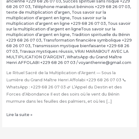
ancienne +229 68 26 07 03
,
Succès spirituel sans risque +229
68 26 07 03
,
Téléphone marabout béninois +229 68 26 07 03
,
texte de multiplication d’argen
,
Tous savoir sur la
multiplication d’argent en ligne
,
Tous savoir sur la
multiplication d’argent en ligne +229 68 26 07 03
,
Tous savoir
sur la multiplication d’argent en ligneTous savoir sur la
multiplication d’argent en ligne
,
Tradition spirituelle du Bénin
+229 68 26 07 03
,
Transformation financière symbolique +229
68 26 07 03
,
Transmission mystique bienfaisante +229 68 26
07 03
,
Travaux mystiques réussis
,
VRAI MARABOUT AVEC LA
MULTIPLICATION D’ARGENT
,
WhatsApp du Grand Maître
Henri AFFOLABI +229 68 26 07 03
/
voyanthenrie@gmail.com
Le Rituel Sacré de la Multiplication d’Argent — Sous la
Lumière du Grand Maître Henri Affolabi +229 68 26 07 03 📞
WhatsApp : +229 68 26 07 03 🌿 L’Appel du Destin et des
Forces d’Abondance Il est des soirs où le vent du Bénin
murmure dans les feuilles des palmiers, et où les […]
La
Lire la suite »
Multiplication
d’Argent
Magique