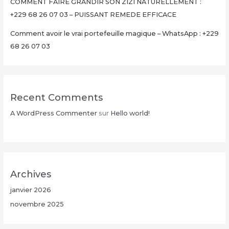
Minutes
COMMENT FAIRE GRANDIR SON ZIZI NATURELLEMENT :
+229
+229 68 26 07 03 – PUISSANT REMEDE EFFICACE
68
Comment avoir le vrai portefeuille magique – WhatsApp : +229
26
68 26 07 03
07
03
Recent Comments
A WordPress Commenter
sur
Hello world!
Archives
janvier 2026
novembre 2025