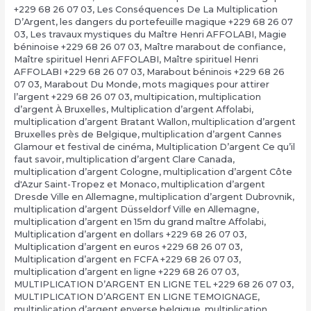
+229 68 26 07 03
,
Les Conséquences De La Multiplication
D’Argent
,
les dangers du portefeuille magique +229 68 26 07
03
,
Les travaux mystiques du Maître Henri AFFOLABI
,
Magie
béninoise +229 68 26 07 03
,
Maître marabout de confiance
,
Maître spirituel Henri AFFOLABI
,
Maître spirituel Henri
AFFOLABI +229 68 26 07 03
,
Marabout béninois +229 68 26
07 03
,
Marabout Du Monde
,
mots magiques pour attirer
l’argent +229 68 26 07 03
,
multipication
,
multiplication
d’argent À Bruxelles
,
Multiplication d’argent Affolabi
,
multiplication d’argent Bratant Wallon
,
multiplication d’argent
Bruxelles près de Belgique
,
multiplication d’argent Cannes
Glamour et festival de cinéma
,
Multiplication D’argent Ce qu’il
faut savoir
,
multiplication d’argent Clare Canada
,
multiplication d’argent Cologne
,
multiplication d’argent Côte
d'Azur Saint-Tropez et Monaco
,
multiplication d’argent
Dresde Ville en Allemagne
,
multiplication d’argent Dubrovnik
,
multiplication d’argent Düsseldorf Ville en Allemagne
,
multiplication d’argent en 15m du grand maître Affolabi
,
Multiplication d’argent en dollars +229 68 26 07 03
,
Multiplication d’argent en euros +229 68 26 07 03
,
Multiplication d’argent en FCFA +229 68 26 07 03
,
multiplication d’argent en ligne +229 68 26 07 03
,
MULTIPLICATION D’ARGENT EN LIGNE TEL +229 68 26 07 03
,
MULTIPLICATION D’ARGENT EN LIGNE TEMOIGNAGE
,
multiplication d’argent enverse belgique
,
multiplication