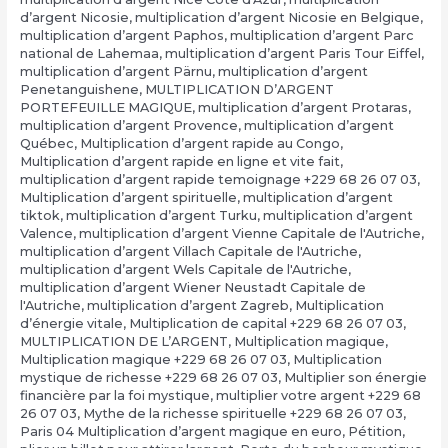
d’argent Nicosie
,
multiplication d’argent Nicosie en Belgique
,
multiplication d’argent Paphos
,
multiplication d’argent Parc
national de Lahemaa
,
multiplication d’argent Paris Tour Eiffel
,
multiplication d’argent Pärnu
,
multiplication d’argent
Penetanguishene
,
MULTIPLICATION D’ARGENT
PORTEFEUILLE MAGIQUE
,
multiplication d’argent Protaras
,
multiplication d’argent Provence
,
multiplication d’argent
Québec
,
Multiplication d’argent rapide au Congo
,
Multiplication d’argent rapide en ligne et vite fait
,
multiplication d’argent rapide temoignage +229 68 26 07 03
,
Multiplication d’argent spirituelle
,
multiplication d’argent
tiktok
,
multiplication d’argent Turku
,
multiplication d’argent
Valence
,
multiplication d’argent Vienne Capitale de l'Autriche
,
multiplication d’argent Villach Capitale de l'Autriche
,
multiplication d’argent Wels Capitale de l'Autriche
,
multiplication d’argent Wiener Neustadt Capitale de
l'Autriche
,
multiplication d’argent Zagreb
,
Multiplication
d’énergie vitale
,
Multiplication de capital +229 68 26 07 03
,
MULTIPLICATION DE L’ARGENT
,
Multiplication magique
,
Multiplication magique +229 68 26 07 03
,
Multiplication
mystique de richesse +229 68 26 07 03
,
Multiplier son énergie
financière par la foi mystique
,
multiplier votre argent +229 68
26 07 03
,
Mythe de la richesse spirituelle +229 68 26 07 03
,
Paris 04 Multiplication d’argent magique en euro
,
Pétition
,