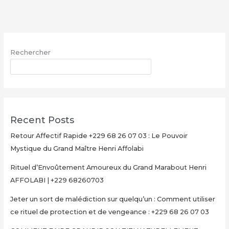
avec
le
Grand
Maître
Rechercher
Henri
AFFOLABI
RECHERCHER
–
Secret
Rituel
Authentique
Recent Posts
et
Ultra-
Retour Affectif Rapide +229 68 26 07 03 : Le Pouvoir
Rapide
Mystique du Grand Maître Henri Affolabi
pour
Rituel d’Envoûtement Amoureux du Grand Marabout Henri
Multiplier
AFFOLABI | +229 68260703
Votre
Argent
Jeter un sort de malédiction sur quelqu’un : Comment utiliser
en
ce rituel de protection et de vengeance : +229 68 26 07 03
15