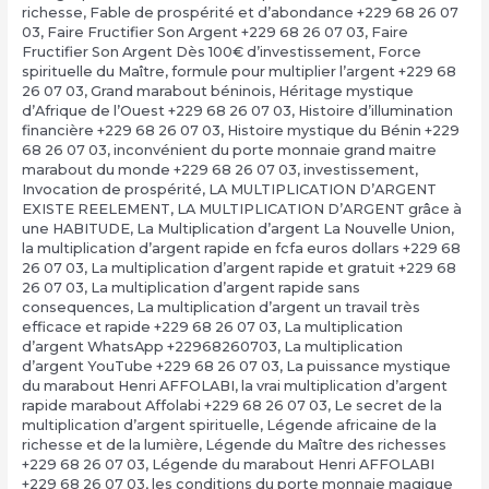
richesse
,
Fable de prospérité et d’abondance +229 68 26 07
03
,
Faire Fructifier Son Argent +229 68 26 07 03
,
Faire
Fructifier Son Argent Dès 100€ d’investissement
,
Force
spirituelle du Maître
,
formule pour multiplier l’argent +229 68
26 07 03
,
Grand marabout béninois
,
Héritage mystique
d’Afrique de l’Ouest +229 68 26 07 03
,
Histoire d’illumination
financière +229 68 26 07 03
,
Histoire mystique du Bénin +229
68 26 07 03
,
inconvénient du porte monnaie grand maitre
marabout du monde +229 68 26 07 03
,
investissement
,
Invocation de prospérité
,
LA MULTIPLICATION D’ARGENT
EXISTE REELEMENT
,
LA MULTIPLICATION D’ARGENT grâce à
une HABITUDE
,
La Multiplication d’argent La Nouvelle Union
,
la multiplication d’argent rapide en fcfa euros dollars +229 68
26 07 03
,
La multiplication d’argent rapide et gratuit +229 68
26 07 03
,
La multiplication d’argent rapide sans
consequences
,
La multiplication d’argent un travail très
efficace et rapide +229 68 26 07 03
,
La multiplication
d’argent WhatsApp +22968260703
,
La multiplication
d’argent YouTube +229 68 26 07 03
,
La puissance mystique
du marabout Henri AFFOLABI
,
la vrai multiplication d’argent
rapide marabout Affolabi +229 68 26 07 03
,
Le secret de la
multiplication d’argent spirituelle
,
Légende africaine de la
richesse et de la lumière
,
Légende du Maître des richesses
+229 68 26 07 03
,
Légende du marabout Henri AFFOLABI
+229 68 26 07 03
,
les conditions du porte monnaie magique