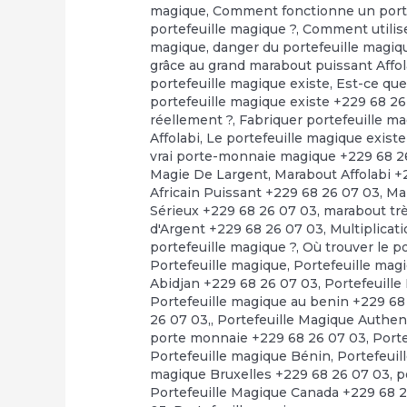
magique
,
Comment fonctionne un porte
portefeuille magique ?
,
Comment utilise
magique
,
danger du portefeuille magiq
grâce au grand marabout puissant Affol
portefeuille magique existe
,
Est-ce que
portefeuille magique existe +229 68 2
réellement ?
,
Fabriquer portefeuille m
Affolabi
,
Le portefeuille magique exis
vrai porte-monnaie magique +229 68 2
Magie De Largent
,
Marabout Affolabi +
Africain Puissant +229 68 26 07 03
,
Ma
Sérieux +229 68 26 07 03
,
marabout tr
d'Argent +229 68 26 07 03
,
Multiplicat
portefeuille magique ?
,
Où trouver le 
Portefeuille magique
,
Portefeuille mag
Abidjan +229 68 26 07 03
,
Portefeuille
Portefeuille magique au benin +229 68
26 07 03,
,
Portefeuille Magique Authen
porte monnaie +229 68 26 07 03
,
Port
Portefeuille magique Bénin
,
Portefeuil
magique Bruxelles +229 68 26 07 03
,
p
Portefeuille Magique Canada +229 68 