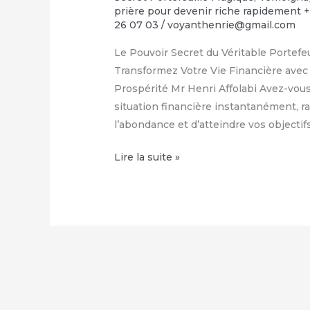
prière pour devenir riche rapidement 
26 07 03
/
voyanthenrie@gmail.com
Le Pouvoir Secret du Véritable Portef
Transformez Votre Vie Financière avec 
Prospérité Mr Henri Affolabi Avez-vou
situation financière instantanément, ram
l’abondance et d’atteindre vos objecti
Comment
Lire la suite »
avoir
le
vrai
portefeuille
magique
–
WhatsApp
: