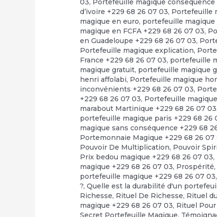
03
,
Portefeuille magique consequence
d’ivoire +229 68 26 07 03
,
Portefeuille
magique en euro
,
portefeuille magique
magique en FCFA +229 68 26 07 03
,
Po
en Guadeloupe +229 68 26 07 03
,
Port
Portefeuille magique explication
,
Porte
France +229 68 26 07 03
,
portefeuille
magique gratuit
,
portefeuille magique 
henri affolabi
,
Portefeuille magique h
inconvénients +229 68 26 07 03
,
Porte
+229 68 26 07 03
,
Portefeuille magiqu
marabout Martinique +229 68 26 07 03
portefeuille magique paris +229 68 26
magique sans conséquence +229 68 2
Portemonnaie Magique +229 68 26 07
Pouvoir De Multiplication
,
Pouvoir Spir
Prix bedou magique +229 68 26 07 03
,
magique +229 68 26 07 03
,
Prospérité
portefeuille magique +229 68 26 07 03
?
,
Quelle est la durabilité d'un portefeu
Richesse
,
Rituel De Richesse
,
Rituel d
magique +229 68 26 07 03
,
Rituel Pour
Secret Portefeuille Magique
,
Témoignag