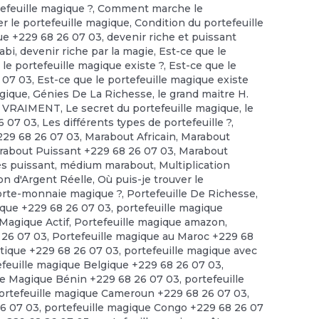
feuille magique ?
,
Comment marche le
r le portefeuille magique
,
Condition du portefeuille
ue +229 68 26 07 03
,
devenir riche et puissant
abi
,
devenir riche par la magie
,
Est-ce que le
 le portefeuille magique existe ?
,
Est-ce que le
6 07 03
,
Est-ce que le portefeuille magique existe
agique
,
Génies De La Richesse
,
le grand maitre H.
te VRAIMENT
,
Le secret du portefeuille magique
,
le
6 07 03
,
Les différents types de portefeuille ?
,
229 68 26 07 03
,
Marabout Africain
,
Marabout
rabout Puissant +229 68 26 07 03
,
Marabout
ès puissant
,
médium marabout
,
Multiplication
ion d'Argent Réelle
,
Où puis-je trouver le
porte-monnaie magique ?
,
Portefeuille De Richesse
,
ique +229 68 26 07 03
,
portefeuille magique
 Magique Actif
,
Portefeuille magique amazon
,
 26 07 03
,
Portefeuille magique au Maroc +229 68
tique +229 68 26 07 03
,
portefeuille magique avec
efeuille magique Belgique +229 68 26 07 03
,
le Magique Bénin +229 68 26 07 03
,
portefeuille
ortefeuille magique Cameroun +229 68 26 07 03
,
26 07 03
,
portefeuille magique Congo +229 68 26 07