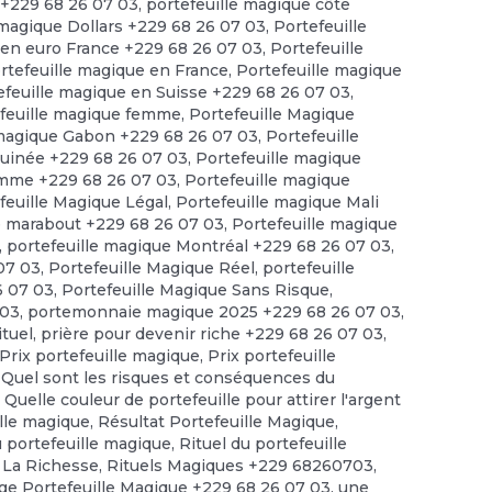
 +229 68 26 07 03
,
portefeuille magique côte
 magique Dollars +229 68 26 07 03
,
Portefeuille
 en euro France +229 68 26 07 03
,
Portefeuille
rtefeuille magique en France
,
Portefeuille magique
efeuille magique en Suisse +229 68 26 07 03
,
feuille magique femme
,
Portefeuille Magique
 magique Gabon +229 68 26 07 03
,
Portefeuille
guinée +229 68 26 07 03
,
Portefeuille magique
omme +229 68 26 07 03
,
Portefeuille magique
feuille Magique Légal
,
Portefeuille magique Mali
e marabout +229 68 26 07 03
,
Portefeuille magique
,
portefeuille magique Montréal +229 68 26 07 03
,
 07 03
,
Portefeuille Magique Réel
,
portefeuille
6 07 03
,
Portefeuille Magique Sans Risque
,
 03
,
portemonnaie magique 2025 +229 68 26 07 03
,
ituel
,
prière pour devenir riche +229 68 26 07 03
,
Prix portefeuille magique
,
Prix portefeuille
,
Quel sont les risques et conséquences du
,
Quelle couleur de portefeuille pour attirer l'argent
ille magique
,
Résultat Portefeuille Magique
,
u portefeuille magique
,
Rituel du portefeuille
 La Richesse
,
Rituels Magiques +229 68260703
,
e Portefeuille Magique +229 68 26 07 03
,
une