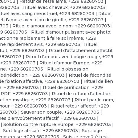
60703 | Retour de l’être aimé
,
+229 68260703 |
8260703 | Rituel avec cheveux
,
+229 68260703 |
tuel avec sang menstruel
,
+229 68260703 | Rituel
l d'amour avec clou de girofle
,
+229 68260703 |
03 | Rituel d'amour avec le nom
,
+229 68260703 |
9 68260703 | Rituel d'amour puissant avec photo
,
nctionne rapidement à faire soi même
,
+229
nne rapidement avis
,
+229 68260703 | Rituel
tuit
,
+229 68260703 | Rituel d'attachement affectif
,
68260703 | Rituel d’amour avec bougie rouge
,
+229
,
+229 68260703 | Rituel d’amour Europe
,
+229
nne
,
+229 68260703 | Rituel d’obsession
 bénédiction
,
+229 68260703 | Rituel de fécondité
e fixation affective
,
+229 68260703 | Rituel de lien
e
,
+229 68260703 | Rituel de purification
,
+229
n PDF
,
+229 68260703 | Rituel de retour d'affection
uction mystique
,
+229 68260703 | Rituel par le nom
,
amour
,
+229 68260703 | Rituel retour affectif
,
+229
260703 | Sauver son couple
,
+229 68260703 |
es d’envoûtement affectif
,
+229 68260703 |
| Solution contre rupture Europe
,
+229 68260703 |
 Sortilège africain
,
+229 68260703 | Sortilège
amoureuse
,
+229 68260703 | Suis-je envoûté test
,