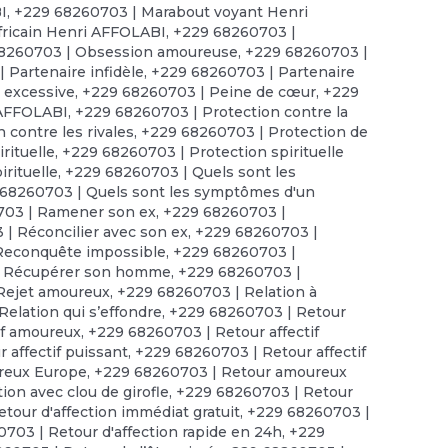
I
,
+229 68260703 | Marabout voyant Henri
ricain Henri AFFOLABI
,
+229 68260703 |
8260703 | Obsession amoureuse
,
+229 68260703 |
 Partenaire infidèle
,
+229 68260703 | Partenaire
 excessive
,
+229 68260703 | Peine de cœur
,
+229
 AFFOLABI
,
+229 68260703 | Protection contre la
 contre les rivales
,
+229 68260703 | Protection de
rituelle
,
+229 68260703 | Protection spirituelle
irituelle
,
+229 68260703 | Quels sont les
68260703 | Quels sont les symptômes d'un
703 | Ramener son ex
,
+229 68260703 |
| Réconcilier avec son ex
,
+229 68260703 |
Reconquête impossible
,
+229 68260703 |
| Récupérer son homme
,
+229 68260703 |
Rejet amoureux
,
+229 68260703 | Relation à
elation qui s’effondre
,
+229 68260703 | Retour
if amoureux
,
+229 68260703 | Retour affectif
 affectif puissant
,
+229 68260703 | Retour affectif
reux Europe
,
+229 68260703 | Retour amoureux
ion avec clou de girofle
,
+229 68260703 | Retour
tour d'affection immédiat gratuit
,
+229 68260703 |
703 | Retour d'affection rapide en 24h
,
+229