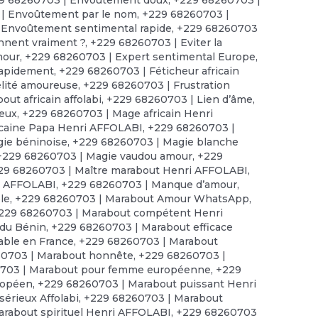
| Envoûtement par le nom
,
+229 68260703 |
 Envoûtement sentimental rapide
,
+229 68260703
onnent vraiment ?
,
+229 68260703 | Eviter la
mour
,
+229 68260703 | Expert sentimental Europe
,
rapidement
,
+229 68260703 | Féticheur africain
élité amoureuse
,
+229 68260703 | Frustration
ut africain affolabi
,
+229 68260703 | Lien d’âme
,
reux
,
+229 68260703 | Mage africain Henri
icaine Papa Henri AFFOLABI
,
+229 68260703 |
ie béninoise
,
+229 68260703 | Magie blanche
+229 68260703 | Magie vaudou amour
,
+229
29 68260703 | Maître marabout Henri AFFOLABI
,
ri AFFOLABI
,
+229 68260703 | Manque d’amour
,
le
,
+229 68260703 | Marabout Amour WhatsApp
,
229 68260703 | Marabout compétent Henri
 du Bénin
,
+229 68260703 | Marabout efficace
able en France
,
+229 68260703 | Marabout
0703 | Marabout honnête
,
+229 68260703 |
703 | Marabout pour femme européenne
,
+229
ropéen
,
+229 68260703 | Marabout puissant Henri
érieux Affolabi
,
+229 68260703 | Marabout
rabout spirituel Henri AFFOLABI
,
+229 68260703