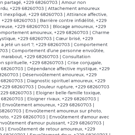
n partagé
,
+229 68260703 | Amour non
erdu
,
+229 68260703 | Attachement amoureux
 inexpliqué
,
+229 68260703 | Attirance affective
,
,
+229 68260703 | Barrière contre infidélité
,
+229
ureuse
,
+229 68260703 | Blocage amoureux
,
+229
comportement amoureux
,
+229 68260703 | Charme
ystique
,
+229 68260703 | Cœur brisé
,
+229
 jeté un sort ?
,
+229 68260703 | Comportement
703 | Comportement d’une personne envoûtée
,
e marabout
,
+229 68260703 | Consultation
n spirituelle
,
+229 68260703 | Crise conjugale
,
 68260703 | Dépendance affective mystique
,
+229
8260703 | Désenvoûtement amoureux
,
+229
 68260703 | Diagnostic spirituel amoureux
,
+229
+229 68260703 | Douleur rupture
,
+229 68260703
229 68260703 | Eloigner belle-famille toxique
,
 68260703 | Eloigner rivaux
,
+229 68260703 |
| Envoûtement amoureux
,
+229 68260703 |
68260703 | Envoûtement amoureux sur photo
,
hoto
,
+229 68260703 | Envoûtement d'amour avec
nvoûtement d'amour puissant
,
+229 68260703 |
3 | Envoûtement de retour amoureux
,
+229
9 68260703 | Envoûtement doux
,
+229 68260703 |