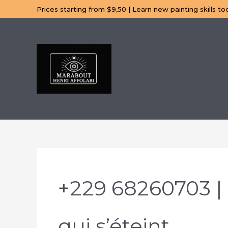
Aller
Prices starting from $9,50 | Learn new painting skills to
au
contenu
+229 68260703 | 
qui s’éteint