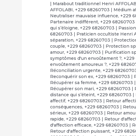
| Marabout traditionnel Henri AFFOLAB
AFFOLABI
,
+229 68260703 | Médium af
Neutraliser mauvaise influence
,
+229 6
Partenaire indifférent
,
+229 68260703 |
qui s’éloigne
,
+229 68260703 | Passion
68260703 | Praticien occultiste Henri
séparation
,
+229 68260703 | Protection
couple
,
+229 68260703 | Protection spi
amour
,
+229 68260703 | Purification sp
symptômes d'un envoûtement ?
,
+229 
envoûtement amoureux ?
,
+229 68260
Réconciliation urgente
,
+229 68260703 
Reconquérir son ex
,
+229 68260703 | 
Récupérer sa femme
,
+229 68260703 
Récupérer son mari
,
+229 68260703 | 
distance qui s’éteint
,
+229 68260703 | R
affectif
,
+229 68260703 | Retour affect
conséquences
,
+229 68260703 | Retour
sérieux
,
+229 68260703 | Retour amou
rapide
,
+229 68260703 | Retour d'affect
d'affection efficace
,
+229 68260703 | Re
Retour d'affection puissant
,
+229 68260