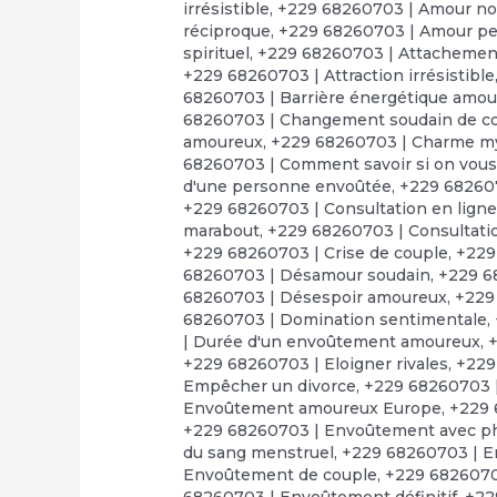
irrésistible
,
+229 68260703 | Amour no
réciproque
,
+229 68260703 | Amour p
spirituel
,
+229 68260703 | Attachement
+229 68260703 | Attraction irrésistible
68260703 | Barrière énergétique amo
68260703 | Changement soudain de 
amoureux
,
+229 68260703 | Charme m
68260703 | Comment savoir si on vous a
d'une personne envoûtée
,
+229 68260
+229 68260703 | Consultation en lign
marabout
,
+229 68260703 | Consultatio
+229 68260703 | Crise de couple
,
+229
68260703 | Désamour soudain
,
+229 6
68260703 | Désespoir amoureux
,
+229
68260703 | Domination sentimentale
,
| Durée d'un envoûtement amoureux
,
+
+229 68260703 | Eloigner rivales
,
+229
Empêcher un divorce
,
+229 68260703 
Envoûtement amoureux Europe
,
+229 
+229 68260703 | Envoûtement avec p
du sang menstruel
,
+229 68260703 | E
Envoûtement de couple
,
+229 6826070
68260703 | Envoûtement définitif
,
+22