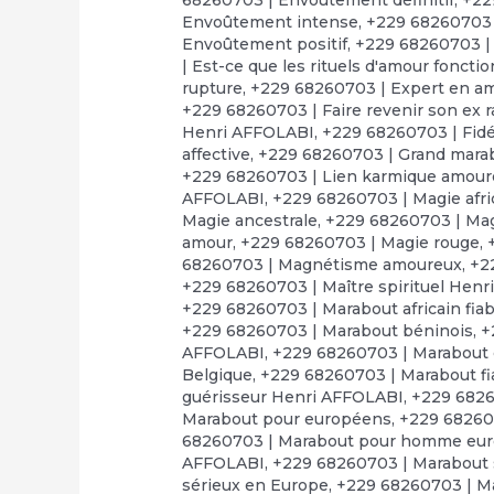
Envoûtement intense
,
+229 68260703 
Envoûtement positif
,
+229 68260703 |
| Est-ce que les rituels d'amour foncti
rupture
,
+229 68260703 | Expert en a
+229 68260703 | Faire revenir son ex 
Henri AFFOLABI
,
+229 68260703 | Fid
affective
,
+229 68260703 | Grand marabo
+229 68260703 | Lien karmique amou
AFFOLABI
,
+229 68260703 | Magie afr
Magie ancestrale
,
+229 68260703 | Mag
amour
,
+229 68260703 | Magie rouge
,
68260703 | Magnétisme amoureux
,
+2
+229 68260703 | Maître spirituel Hen
+229 68260703 | Marabout africain fiab
+229 68260703 | Marabout béninois
,
+
AFFOLABI
,
+229 68260703 | Marabout
Belgique
,
+229 68260703 | Marabout fi
guérisseur Henri AFFOLABI
,
+229 6826
Marabout pour européens
,
+229 68260
68260703 | Marabout pour homme eu
AFFOLABI
,
+229 68260703 | Marabout s
sérieux en Europe
,
+229 68260703 | Ma