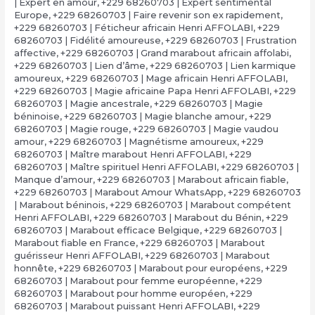
| Expert en amour
,
+229 68260703 | Expert sentimental
Europe
,
+229 68260703 | Faire revenir son ex rapidement
,
+229 68260703 | Féticheur africain Henri AFFOLABI
,
+229
68260703 | Fidélité amoureuse
,
+229 68260703 | Frustration
affective
,
+229 68260703 | Grand marabout africain affolabi
,
+229 68260703 | Lien d’âme
,
+229 68260703 | Lien karmique
amoureux
,
+229 68260703 | Mage africain Henri AFFOLABI
,
+229 68260703 | Magie africaine Papa Henri AFFOLABI
,
+229
68260703 | Magie ancestrale
,
+229 68260703 | Magie
béninoise
,
+229 68260703 | Magie blanche amour
,
+229
68260703 | Magie rouge
,
+229 68260703 | Magie vaudou
amour
,
+229 68260703 | Magnétisme amoureux
,
+229
68260703 | Maître marabout Henri AFFOLABI
,
+229
68260703 | Maître spirituel Henri AFFOLABI
,
+229 68260703 |
Manque d’amour
,
+229 68260703 | Marabout africain fiable
,
+229 68260703 | Marabout Amour WhatsApp
,
+229 68260703
| Marabout béninois
,
+229 68260703 | Marabout compétent
Henri AFFOLABI
,
+229 68260703 | Marabout du Bénin
,
+229
68260703 | Marabout efficace Belgique
,
+229 68260703 |
Marabout fiable en France
,
+229 68260703 | Marabout
guérisseur Henri AFFOLABI
,
+229 68260703 | Marabout
honnête
,
+229 68260703 | Marabout pour européens
,
+229
68260703 | Marabout pour femme européenne
,
+229
68260703 | Marabout pour homme européen
,
+229
68260703 | Marabout puissant Henri AFFOLABI
,
+229