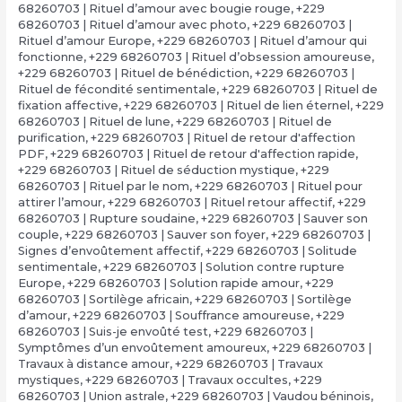
68260703 | Rituel d’amour avec bougie rouge
,
+229
68260703 | Rituel d’amour avec photo
,
+229 68260703 |
Rituel d’amour Europe
,
+229 68260703 | Rituel d’amour qui
fonctionne
,
+229 68260703 | Rituel d’obsession amoureuse
,
+229 68260703 | Rituel de bénédiction
,
+229 68260703 |
Rituel de fécondité sentimentale
,
+229 68260703 | Rituel de
fixation affective
,
+229 68260703 | Rituel de lien éternel
,
+229
68260703 | Rituel de lune
,
+229 68260703 | Rituel de
purification
,
+229 68260703 | Rituel de retour d'affection
PDF
,
+229 68260703 | Rituel de retour d'affection rapide
,
+229 68260703 | Rituel de séduction mystique
,
+229
68260703 | Rituel par le nom
,
+229 68260703 | Rituel pour
attirer l’amour
,
+229 68260703 | Rituel retour affectif
,
+229
68260703 | Rupture soudaine
,
+229 68260703 | Sauver son
couple
,
+229 68260703 | Sauver son foyer
,
+229 68260703 |
Signes d’envoûtement affectif
,
+229 68260703 | Solitude
sentimentale
,
+229 68260703 | Solution contre rupture
Europe
,
+229 68260703 | Solution rapide amour
,
+229
68260703 | Sortilège africain
,
+229 68260703 | Sortilège
d’amour
,
+229 68260703 | Souffrance amoureuse
,
+229
68260703 | Suis-je envoûté test
,
+229 68260703 |
Symptômes d’un envoûtement amoureux
,
+229 68260703 |
Travaux à distance amour
,
+229 68260703 | Travaux
mystiques
,
+229 68260703 | Travaux occultes
,
+229
68260703 | Union astrale
,
+229 68260703 | Vaudou béninois
,