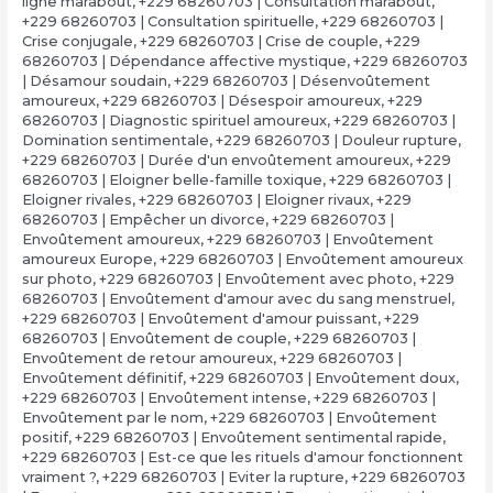
ligne marabout
,
+229 68260703 | Consultation marabout
,
+229 68260703 | Consultation spirituelle
,
+229 68260703 |
Crise conjugale
,
+229 68260703 | Crise de couple
,
+229
68260703 | Dépendance affective mystique
,
+229 68260703
| Désamour soudain
,
+229 68260703 | Désenvoûtement
amoureux
,
+229 68260703 | Désespoir amoureux
,
+229
68260703 | Diagnostic spirituel amoureux
,
+229 68260703 |
Domination sentimentale
,
+229 68260703 | Douleur rupture
,
+229 68260703 | Durée d'un envoûtement amoureux
,
+229
68260703 | Eloigner belle-famille toxique
,
+229 68260703 |
Eloigner rivales
,
+229 68260703 | Eloigner rivaux
,
+229
68260703 | Empêcher un divorce
,
+229 68260703 |
Envoûtement amoureux
,
+229 68260703 | Envoûtement
amoureux Europe
,
+229 68260703 | Envoûtement amoureux
sur photo
,
+229 68260703 | Envoûtement avec photo
,
+229
68260703 | Envoûtement d'amour avec du sang menstruel
,
+229 68260703 | Envoûtement d'amour puissant
,
+229
68260703 | Envoûtement de couple
,
+229 68260703 |
Envoûtement de retour amoureux
,
+229 68260703 |
Envoûtement définitif
,
+229 68260703 | Envoûtement doux
,
+229 68260703 | Envoûtement intense
,
+229 68260703 |
Envoûtement par le nom
,
+229 68260703 | Envoûtement
positif
,
+229 68260703 | Envoûtement sentimental rapide
,
+229 68260703 | Est-ce que les rituels d'amour fonctionnent
vraiment ?
,
+229 68260703 | Eviter la rupture
,
+229 68260703