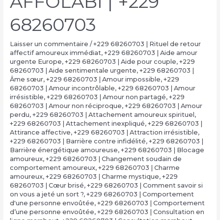
AFFOLABI | +229
68260703
Laisser un commentaire
/
+229 68260703 | Rituel de retour
affectif amoureux immédiat
,
+229 68260703 | Aide amour
urgente Europe
,
+229 68260703 | Aide pour couple
,
+229
68260703 | Aide sentimentale urgente
,
+229 68260703 |
Âme sœur
,
+229 68260703 | Amour impossible
,
+229
68260703 | Amour incontrôlable
,
+229 68260703 | Amour
irrésistible
,
+229 68260703 | Amour non partagé
,
+229
68260703 | Amour non réciproque
,
+229 68260703 | Amour
perdu
,
+229 68260703 | Attachement amoureux spirituel
,
+229 68260703 | Attachement inexpliqué
,
+229 68260703 |
Attirance affective
,
+229 68260703 | Attraction irrésistible
,
+229 68260703 | Barrière contre infidélité
,
+229 68260703 |
Barrière énergétique amoureuse
,
+229 68260703 | Blocage
amoureux
,
+229 68260703 | Changement soudain de
comportement amoureux
,
+229 68260703 | Charme
amoureux
,
+229 68260703 | Charme mystique
,
+229
68260703 | Cœur brisé
,
+229 68260703 | Comment savoir si
on vous a jeté un sort ?
,
+229 68260703 | Comportement
d'une personne envoûtée
,
+229 68260703 | Comportement
d’une personne envoûtée
,
+229 68260703 | Consultation en