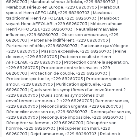
68260703 | Marabout sérieux Affolabi
,
+229 68260703 |
Marabout sérieux en Europe
,
+229 68260703 | Marabout
spirituel Henri AFFOLABI
,
+229 68260703 | Marabout
traditionnel Henri AFFOLABI
,
+229 68260703 | Marabout
voyant Henri AFFOLABI
,
+229 68260703 | Médium africain
Henri AFFOLABI
,
+229 68260703 | Neutraliser mauvaise
influence
,
+229 68260703 | Obsession amoureuse
,
+229
68260703 | Partenaire indifférent
,
+229 68260703 |
Partenaire infidèle
,
+229 68260703 | Partenaire qui s’éloigne
,
+229 68260703 | Passion excessive
,
+229 68260703 | Peine
de cœur
,
+229 68260703 | Praticien occultiste Henri
AFFOLABI
,
+229 68260703 | Protection contre la séparation
,
+229 68260703 | Protection contre les rivales
,
+229
68260703 | Protection de couple
,
+229 68260703 |
Protection spirituelle
,
+229 68260703 | Protection spirituelle
amour
,
+229 68260703 | Purification spirituelle
,
+229
68260703 | Quels sont les symptômes d'un envoûtement ?
,
+229 68260703 | Quels sont les symptômes d'un
envoûtement amoureux ?
,
+229 68260703 | Ramener son ex
,
+229 68260703 | Réconciliation urgente
,
+229 68260703 |
Réconcilier avec son ex
,
+229 68260703 | Reconquérir son ex
,
+229 68260703 | Reconquête impossible
,
+229 68260703 |
Récupérer sa femme
,
+229 68260703 | Récupérer son
homme
,
+229 68260703 | Récupérer son mari
,
+229
68260703 | Rejet amoureux
,
+229 68260703 | Relation à