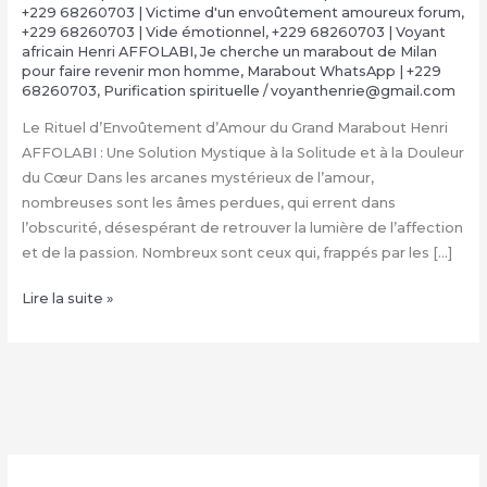
+229 68260703 | Victime d'un envoûtement amoureux forum
,
+229 68260703 | Vide émotionnel
,
+229 68260703 | Voyant
africain Henri AFFOLABI
,
Je cherche un marabout de Milan
pour faire revenir mon homme
,
Marabout WhatsApp | +229
68260703
,
Purification spirituelle
/
voyanthenrie@gmail.com
Le Rituel d’Envoûtement d’Amour du Grand Marabout Henri
AFFOLABI : Une Solution Mystique à la Solitude et à la Douleur
du Cœur Dans les arcanes mystérieux de l’amour,
nombreuses sont les âmes perdues, qui errent dans
l’obscurité, désespérant de retrouver la lumière de l’affection
et de la passion. Nombreux sont ceux qui, frappés par les […]
Rituel
Lire la suite »
d’Envoûtement
Amoureux
du
Grand
Marabout
Henri
AFFOLABI