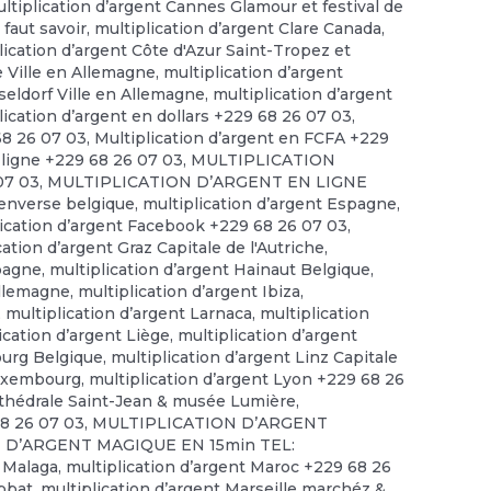
ltiplication d’argent Cannes Glamour et festival de
 faut savoir
,
multiplication d’argent Clare Canada
,
lication d’argent Côte d'Azur Saint-Tropez et
e Ville en Allemagne
,
multiplication d’argent
seldorf Ville en Allemagne
,
multiplication d’argent
lication d’argent en dollars +229 68 26 07 03
,
68 26 07 03
,
Multiplication d’argent en FCFA +229
 ligne +229 68 26 07 03
,
MULTIPLICATION
07 03
,
MULTIPLICATION D’ARGENT EN LIGNE
 enverse belgique
,
multiplication d’argent Espagne
,
lication d’argent Facebook +229 68 26 07 03
,
cation d’argent Graz Capitale de l'Autriche
,
spagne
,
multiplication d’argent Hainaut Belgique
,
allemagne
,
multiplication d’argent Ibiza
,
,
multiplication d’argent Larnaca
,
multiplication
ication d’argent Liège
,
multiplication d’argent
ourg Belgique
,
multiplication d’argent Linz Capitale
Luxembourg
,
multiplication d’argent Lyon +229 68 26
rthédrale Saint-Jean & musée Lumière
,
68 26 07 03
,
MULTIPLICATION D’ARGENT
 D’ARGENT MAGIQUE EN 15min TEL:
t Malaga
,
multiplication d’argent Maroc +229 68 26
abbat
,
multiplication d’argent Marseille marchéz &