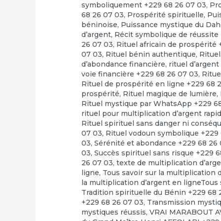
symboliquement +229 68 26 07 03
,
Pr
68 26 07 03
,
Prospérité spirituelle
,
Pui
béninoise
,
Puissance mystique du Dah
d’argent
,
Récit symbolique de réussite
26 07 03
,
Rituel africain de prospérité
07 03
,
Rituel bénin authentique
,
Rituel
d’abondance financière
,
rituel d’argen
voie financière +229 68 26 07 03
,
Ritue
Rituel de prospérité en ligne +229 68 
prospérité
,
Rituel magique de lumière
,
Rituel mystique par WhatsApp +229 6
rituel pour multiplication d’argent rap
Rituel spirituel sans danger ni consé
07 03
,
Rituel vodoun symbolique +229 
03
,
Sérénité et abondance +229 68 26
03
,
Succès spirituel sans risque +229 
26 07 03
,
texte de multiplication d’arg
ligne
,
Tous savoir sur la multiplication
la multiplication d’argent en ligneTous 
Tradition spirituelle du Bénin +229 68
+229 68 26 07 03
,
Transmission mystiq
mystiques réussis
,
VRAI MARABOUT A