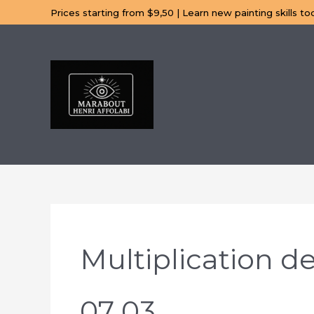
Aller
Prices starting from $9,50 | Learn new painting skills to
au
contenu
Multiplication de
07 03