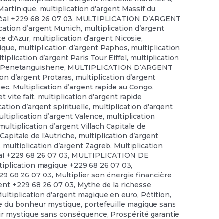
 Martinique
,
multiplication d’argent Massif du
éal +229 68 26 07 03
,
MULTIPLICATION D’ARGENT
ication d’argent Munich
,
multiplication d’argent
te d'Azur
,
multiplication d’argent Nicosie
,
gique
,
multiplication d’argent Paphos
,
multiplication
tiplication d’argent Paris Tour Eiffel
,
multiplication
nt Penetanguishene
,
MULTIPLICATION D’ARGENT
ion d’argent Protaras
,
multiplication d’argent
bec
,
Multiplication d’argent rapide au Congo
,
t vite fait
,
multiplication d’argent rapide
cation d’argent spirituelle
,
multiplication d’argent
ltiplication d’argent Valence
,
multiplication
multiplication d’argent Villach Capitale de
Capitale de l'Autriche
,
multiplication d’argent
,
multiplication d’argent Zagreb
,
Multiplication
tal +229 68 26 07 03
,
MULTIPLICATION DE
tiplication magique +229 68 26 07 03
,
229 68 26 07 03
,
Multiplier son énergie financière
gent +229 68 26 07 03
,
Mythe de la richesse
Multiplication d’argent magique en euro
,
Pétition
,
e du bonheur mystique
,
portefeuille magique sans
ir mystique sans conséquence
,
Prospérité garantie