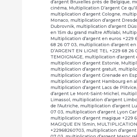
d’argent Bruxelles près de Belgique
,
mu
cinéma
,
Multiplication D’argent Ce qu’il
multiplication d’argent Cologne
,
multip
Monaco
,
multiplication d’argent Dresd
Dubrovnik
,
multiplication d’argent Düs
en 15m du grand maître Affolabi
,
Multip
Multiplication d’argent en euros +229 
68 26 07 03
,
multiplication d’argent en
D’ARGENT EN LIGNE TEL +229 68 26 
TEMOIGNAGE
,
multiplication d’argent
multiplication d’argent Estonie
,
Multip
multiplication d’argent gratuit
,
multipli
multiplication d’argent Grenade en E
multiplication d’argent Hambourg en 
multiplication d’argent Lacs de Plitvice
d’argent Le Mont-Saint-Michel
,
multipl
Limassol
,
multiplication d’argent Limb
de l'Autriche
,
multiplication d’argent 
07 03
,
multiplication d’argent Lyon Ca
multiplication d’argent magique +229 
MAGIQUE EN 15min
,
MULTIPLICATION
+22968260703
,
multiplication d’argen
07 03
,
multiplication d’argent Maroc r