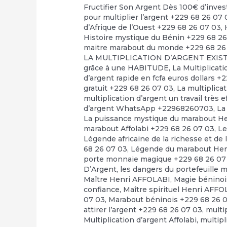
Fructifier Son Argent Dès 100€ d’inve
pour multiplier l’argent +229 68 26 07 
d’Afrique de l’Ouest +229 68 26 07 03
,
Histoire mystique du Bénin +229 68 2
maitre marabout du monde +229 68 26
LA MULTIPLICATION D’ARGENT EXI
grâce à une HABITUDE
,
La Multiplicat
d’argent rapide en fcfa euros dollars +
gratuit +229 68 26 07 03
,
La multiplica
multiplication d’argent un travail très 
d’argent WhatsApp +22968260703
,
La
La puissance mystique du marabout H
marabout Affolabi +229 68 26 07 03
,
Le
Légende africaine de la richesse et de 
68 26 07 03
,
Légende du marabout Hen
porte monnaie magique +229 68 26 07
D’Argent
,
les dangers du portefeuille 
Maître Henri AFFOLABI
,
Magie béninoi
confiance
,
Maître spirituel Henri AFF
07 03
,
Marabout béninois +229 68 26 
attirer l’argent +229 68 26 07 03
,
multi
Multiplication d’argent Affolabi
,
multipl