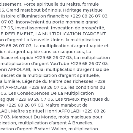
stissement
,
Force spirituelle du Maître
,
formule
03
,
Grand marabout béninois
,
Héritage mystique
Histoire d’illumination financière +229 68 26 07 03
,
6 07 03
,
inconvénient du porte monnaie grand
 07 03
,
investissement
,
Invocation de prospérité
,
STE REELEMENT
,
LA MULTIPLICATION D’ARGENT
ion d’argent La Nouvelle Union
,
la multiplication
229 68 26 07 03
,
La multiplication d’argent rapide et
tion d’argent rapide sans consequences
,
La
efficace et rapide +229 68 26 07 03
,
La multiplication
 multiplication d’argent YouTube +229 68 26 07 03
,
enri AFFOLABI
,
la vrai multiplication d’argent rapide
 secret de la multiplication d’argent spirituelle
,
la lumière
,
Légende du Maître des richesses +229
ri AFFOLABI +229 68 26 07 03
,
les conditions du
 03
,
Les Conséquences De La Multiplication
magique +229 68 26 07 03
,
Les travaux mystiques du
se +229 68 26 07 03
,
Maître marabout de
OLABI
,
Maître spirituel Henri AFFOLABI +229 68 26
07 03
,
Marabout Du Monde
,
mots magiques pour
pication
,
multiplication d’argent À Bruxelles
,
ication d’argent Bratant Wallon
,
multiplication