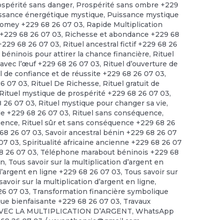
ospérité sans danger
,
Prospérité sans ombre +229
ssance énergétique mystique
,
Puissance mystique
omey +229 68 26 07 03
,
Rapide Multiplication
 +229 68 26 07 03
,
Richesse et abondance +229 68
 +229 68 26 07 03
,
Rituel ancestral fictif +229 68 26
 béninois pour attirer la chance financière
,
Rituel
t avec l’œuf +229 68 26 07 03
,
Rituel d’ouverture de
l de confiance et de réussite +229 68 26 07 03
,
26 07 03
,
Rituel De Richesse
,
Rituel gratuit de
Rituel mystique de prospérité +229 68 26 07 03
,
8 26 07 03
,
Rituel mystique pour changer sa vie
,
ide +229 68 26 07 03
,
Rituel sans conséquence
,
quence
,
Rituel sûr et sans conséquence +229 68 26
68 26 07 03
,
Savoir ancestral bénin +229 68 26 07
 07 03
,
Spiritualité africaine ancienne +229 68 26 07
68 26 07 03
,
Téléphone marabout béninois +229 68
en
,
Tous savoir sur la multiplication d’argent en
 d’argent en ligne +229 68 26 07 03
,
Tous savoir sur
savoir sur la multiplication d’argent en ligne
,
 26 07 03
,
Transformation financière symbolique
ue bienfaisante +229 68 26 07 03
,
Travaux
VEC LA MULTIPLICATION D’ARGENT
,
WhatsApp