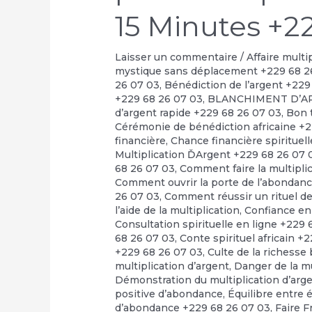
15 Minutes +2
Laisser un commentaire
/
Affaire multi
mystique sans déplacement +229 68 2
26 07 03
,
Bénédiction de l’argent +229
+229 68 26 07 03
,
BLANCHIMENT D’A
d’argent rapide +229 68 26 07 03
,
Bon t
Cérémonie de bénédiction africaine +
financière
,
Chance financière spirituel
Multiplication ĎArgent +229 68 26 07 
68 26 07 03
,
Comment faire la multipli
Comment ouvrir la porte de l’abondan
26 07 03
,
Comment réussir un rituel de 
l’aide de la multiplication
,
Confiance en
Consultation spirituelle en ligne +229
68 26 07 03
,
Conte spirituel africain +
+229 68 26 07 03
,
Culte de la richesse
multiplication d’argent
,
Danger de la m
Démonstration du multiplication d’arg
positive d’abondance
,
Équilibre entre 
d’abondance +229 68 26 07 03
,
Faire F