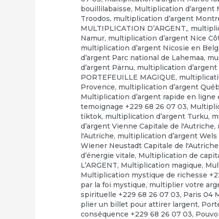
bouillilabaisse
,
Multiplication d’argent
Troodos
,
multiplication d’argent Montr
MULTIPLICATION D’ARGENT,
,
multipl
Namur
,
multiplication d’argent Nice Cô
multiplication d’argent Nicosie en Bel
d’argent Parc national de Lahemaa
,
mul
d’argent Pärnu
,
multiplication d’arge
PORTEFEUILLE MAGIQUE
,
multiplicat
Provence
,
multiplication d’argent Qué
Multiplication d’argent rapide en ligne e
temoignage +229 68 26 07 03
,
Multipli
tiktok
,
multiplication d’argent Turku
,
mu
d’argent Vienne Capitale de l'Autriche
,
l'Autriche
,
multiplication d’argent Wels 
Wiener Neustadt Capitale de l'Autriche
d’énergie vitale
,
Multiplication de capi
L’ARGENT
,
Multiplication magique
,
Mul
Multiplication mystique de richesse +
par la foi mystique
,
multiplier votre ar
spirituelle +229 68 26 07 03
,
Paris 04 
plier un billet pour attirer largent
,
Port
conséquence +229 68 26 07 03
,
Pouvo