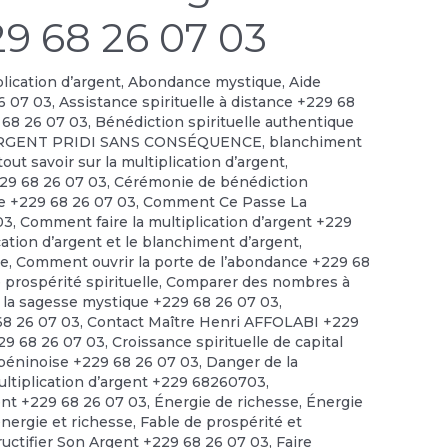
29 68 26 07 03
plication d’argent
,
Abondance mystique
,
Aide
6 07 03
,
Assistance spirituelle à distance +229 68
 68 26 07 03
,
Bénédiction spirituelle authentique
RGENT PRIDI SANS CONSÉQUENCE
,
blanchiment
out savoir sur la multiplication d’argent
,
229 68 26 07 03
,
Cérémonie de bénédiction
le +229 68 26 07 03
,
Comment Ce Passe La
03
,
Comment faire la multiplication d’argent +229
cation d’argent et le blanchiment d’argent
,
ce
,
Comment ouvrir la porte de l’abondance +229 68
prospérité spirituelle
,
Comparer des nombres à
 la sagesse mystique +229 68 26 07 03
,
 68 26 07 03
,
Contact Maître Henri AFFOLABI +229
229 68 26 07 03
,
Croissance spirituelle de capital
 béninoise +229 68 26 07 03
,
Danger de la
ultiplication d’argent +229 68260703
,
ent +229 68 26 07 03
,
Énergie de richesse
,
Énergie
énergie et richesse
,
Fable de prospérité et
ructifier Son Argent +229 68 26 07 03
,
Faire