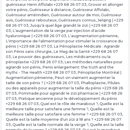
guérisseur Henri Affolabi +229 68 26 07 03
,
Grossir et allonger
votre pénis
,
Guérisseur à distance
,
Guérisseur Affolabi
,
Guérisseur amérindien
,
Guérisseur autour de moi
,
Guérisseur
avis
,
Guérisseur rebouteux
,
Guérisseurs connus
,
Jelqing | +229
68 26 07 03
,
Jusqu'à quel âge grandit le zizi | +229 68 26 07
03
,
L'augmentation de la verge par injection d'acide
hyaluronique | +229 68 26 07 03
,
L'augmentation pénienne
,
L'importance de l'alimentation pour stimuler la croissance du
pénis | +229 68 26 07 03
,
La Pénoplastie Médicale : Agrandir
son Pénis sans chirurgie
,
Le Mag de la Santé +229 68 26 07
03
,
Le pouvoir des guérisseurs
,
Les médicaments ou la
pénoplastie +229 68 26 07 03
,
Les méthodes naturelles pour
agrandir son pénis
,
Penis enlargement: the truth and the
myths - The Health +229 68 26 07 03
,
Pénoplastie Montréal |
Augmentation pénienne
,
Peut-on vraiment augmenter la
taille de son pénis ? | +229 68 26 07 03
,
Phalloplastie
,
Pilules
ou des appareils pour augmenter la taille du pénis +229 68 26
07 03
,
Pommade pour agrandir le zizi pharmacie | +229 68 26
07 03
,
Pratique ancienne pour le développement du pénis
+229 68 26 07 03
,
Quel est le rôle de marabout ?
,
Quelle est la
meilleure taille pour satisfaire une femme ?
,
Quelle est la
meilleure taille pour satisfaire une femme ? +229 68 26 07 03
,
Quelle est la taille moyenne d'un zizi à 18 ans ? +229 68 26 07
03
,
Quelle est la taille normale de la verge ?
,
Quelle est la taille
normale de la verge ? +229 68 26 07 03
,
Qui est le marabout