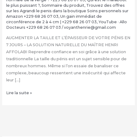
le plus puissant ?
,
Sommaire du produit
,
Trouvez des offres
sur les Agrandi le penis dans la boutique Soins personnels sur
Amazon +229 68 26 07 03
,
Un gain immédiat de
circonférence de 2 à 4 cm | +229 68 26 07 03
,
YouTube · Allo
Docteurs +229 68 26 07 03
/
voyanthenrie@gmail.com
AUGMENTER LA TAILLE ET L’ÉPAISSEUR DE VOTRE PÉNIS EN
7 JOURS – LA SOLUTION NATURELLE DU MAÎTRE HENRI
AFFOLABI Reprendre confiance en soi grâce à une solution
traditionnelle La taille du pénis est un sujet sensible pour de
nombreux hommes. Même si l’on essaie de banaliser ce
complexe, beaucoup ressentent une insécurité qui affecte
leur […]
COMMENT
Lire la suite »
FAIRE
GRANDIR
SON
ZIZI
NATURELLEMENT
: