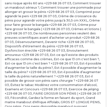
sans risque après 60 ans +229 68 26 07 03
,
Comment trouver
un marabout sérieux ?
,
Comment trouver une pommade pour
allonger et grossir le pénis +229 68 26 07 03
,
Comprimé pour
agrandir le peni +229 68 26 07 03
,
Crème de croissance du
pénis pour agrandir votre pénis jusqu'à 30,5 cm XXXL
,
Crème
pour faire grossir le bangala +229 68 26 07 03
,
Crème pour
faire grossir le bangala | +229 68 26 07 03
,
Crèmes et lotions |
+229 68 26 07 03
,
De nombreuses personnes veulent des
preuves scientifiques avant d’acheter un produit +229 68 26
07 03
,
Désenvoutement
,
Devenir riche +229 68 26 07 03
,
Dispositifs d'étirement du pénis +229 68 26 07 03
,
Dysfonction érectile +229 68 26 07 03
,
Envoutement
amoureux +229 68 26 07 03
,
Est-ce qu'il existe des produits
efficaces comme des crèmes
,
Est-ce que 13 cm c'est bien ?,
Est-ce que 13 cm c'est bien ? +229 68 26 07 03
,
Est-il possible
d'augmenter la taille du pénis?
,
Est-il possible d'augmenter la
taille du pénis? +229 68 26 07 03
,
Est-il possible d’augmenter
la taille du pénis naturellement ? +229 68 26 07 03
,
Est-il
possible de grossir son pénis sans chirurgie ? +229 68 26 07
03
,
Évitez le tabac Modérez votre consommation d'alcool
,
Examens et Concours +229 68 26 07 03
,
Exercice de jelqing
+229 68 26 07 03
,
FAIRE GROSSIR SON PÉNIS | +229 68 26 07
03
,
Fécondité
,
Gardez la forme en faisant du sport
,
Grand
maitre marabout d'Afrique Affolabi
,
GROS ET LONGUE PENIS
,
Gros pénis
,
Gros penis disponible marabout puissant