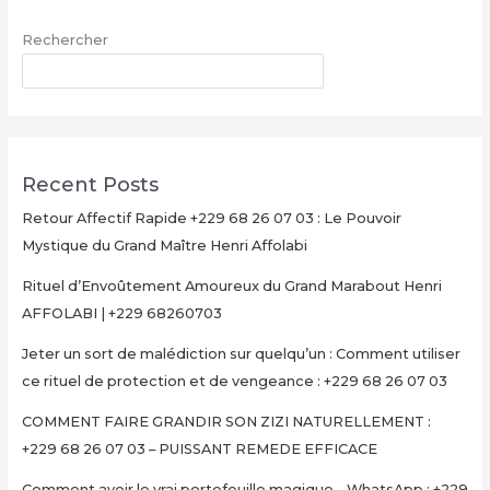
+229
Rechercher
68
26
RECHERCHER
07
03
–
PUISSANT
Recent Posts
REMEDE
EFFICACE
Retour Affectif Rapide +229 68 26 07 03 : Le Pouvoir
Mystique du Grand Maître Henri Affolabi
Rituel d’Envoûtement Amoureux du Grand Marabout Henri
AFFOLABI | +229 68260703
Jeter un sort de malédiction sur quelqu’un : Comment utiliser
ce rituel de protection et de vengeance : +229 68 26 07 03
COMMENT FAIRE GRANDIR SON ZIZI NATURELLEMENT :
+229 68 26 07 03 – PUISSANT REMEDE EFFICACE
Comment avoir le vrai portefeuille magique – WhatsApp : +229