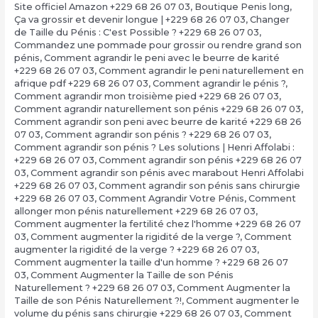
Site officiel Amazon +229 68 26 07 03
,
Boutique Penis long
,
Ça va grossir et devenir longue | +229 68 26 07 03
,
Changer
de Taille du Pénis : C'est Possible ? +229 68 26 07 03
,
Commandez une pommade pour grossir ou rendre grand son
pénis
,
Comment agrandir le peni avec le beurre de karité
+229 68 26 07 03
,
Comment agrandir le peni naturellement en
afrique pdf +229 68 26 07 03
,
Comment agrandir le pénis ?
,
Comment agrandir mon troisième pied +229 68 26 07 03
,
Comment agrandir naturellement son pénis +229 68 26 07 03
,
Comment agrandir son peni avec beurre de karité +229 68 26
07 03
,
Comment agrandir son pénis ? +229 68 26 07 03
,
Comment agrandir son pénis ? Les solutions | Henri Affolabi :
+229 68 26 07 03
,
Comment agrandir son pénis +229 68 26 07
03
,
Comment agrandir son pénis avec marabout Henri Affolabi
+229 68 26 07 03
,
Comment agrandir son pénis sans chirurgie
+229 68 26 07 03
,
Comment Agrandir Votre Pénis
,
Comment
allonger mon pénis naturellement +229 68 26 07 03
,
Comment augmenter la fertilité chez l'homme +229 68 26 07
03
,
Comment augmenter la rigidité de la verge ?
,
Comment
augmenter la rigidité de la verge ? +229 68 26 07 03
,
Comment augmenter la taille d'un homme ? +229 68 26 07
03
,
Comment Augmenter la Taille de son Pénis
Naturellement ? +229 68 26 07 03
,
Comment Augmenter la
Taille de son Pénis Naturellement ?!
,
Comment augmenter le
volume du pénis sans chirurgie +229 68 26 07 03
,
Comment