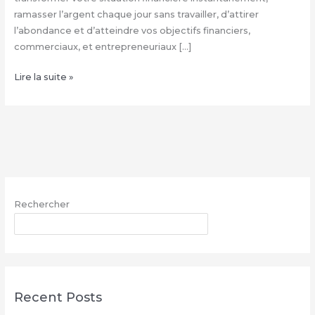
ramasser l’argent chaque jour sans travailler, d’attirer
l’abondance et d’atteindre vos objectifs financiers,
commerciaux, et entrepreneuriaux […]
Comment
Lire la suite »
avoir
le
vrai
portefeuille
magique
–
WhatsApp
Rechercher
:
+229
RECHERCHER
68
26
07
03
Recent Posts