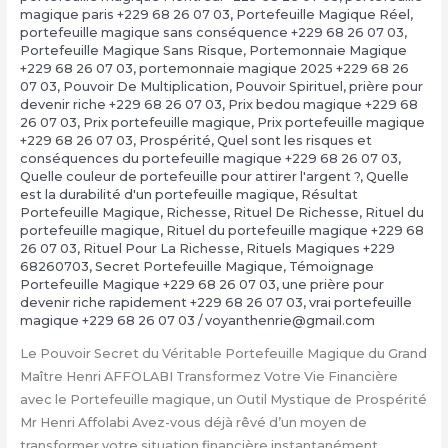
magique paris +229 68 26 07 03
,
Portefeuille Magique Réel
,
portefeuille magique sans conséquence +229 68 26 07 03
,
Portefeuille Magique Sans Risque
,
Portemonnaie Magique
+229 68 26 07 03
,
portemonnaie magique 2025 +229 68 26
07 03
,
Pouvoir De Multiplication
,
Pouvoir Spirituel
,
prière pour
devenir riche +229 68 26 07 03
,
Prix bedou magique +229 68
26 07 03
,
Prix portefeuille magique
,
Prix portefeuille magique
+229 68 26 07 03
,
Prospérité
,
Quel sont les risques et
conséquences du portefeuille magique +229 68 26 07 03
,
Quelle couleur de portefeuille pour attirer l'argent ?
,
Quelle
est la durabilité d'un portefeuille magique
,
Résultat
Portefeuille Magique
,
Richesse
,
Rituel De Richesse
,
Rituel du
portefeuille magique
,
Rituel du portefeuille magique +229 68
26 07 03
,
Rituel Pour La Richesse
,
Rituels Magiques +229
68260703
,
Secret Portefeuille Magique
,
Témoignage
Portefeuille Magique +229 68 26 07 03
,
une prière pour
devenir riche rapidement +229 68 26 07 03
,
vrai portefeuille
magique +229 68 26 07 03
/
voyanthenrie@gmail.com
Le Pouvoir Secret du Véritable Portefeuille Magique du Grand
Maître Henri AFFOLABI Transformez Votre Vie Financière
avec le Portefeuille magique, un Outil Mystique de Prospérité
Mr Henri Affolabi Avez-vous déjà rêvé d’un moyen de
transformer votre situation financière instantanément,