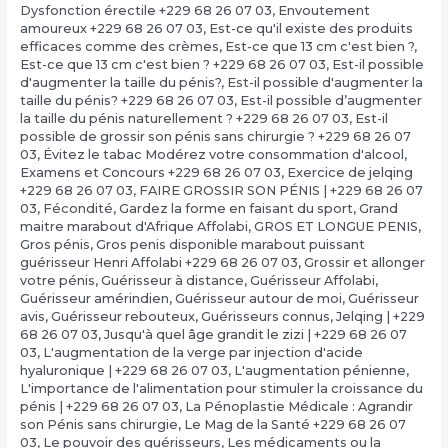
Dysfonction érectile +229 68 26 07 03
,
Envoutement
amoureux +229 68 26 07 03
,
Est-ce qu'il existe des produits
efficaces comme des crèmes
,
Est-ce que 13 cm c'est bien ?,
Est-ce que 13 cm c'est bien ? +229 68 26 07 03
,
Est-il possible
d'augmenter la taille du pénis?
,
Est-il possible d'augmenter la
taille du pénis? +229 68 26 07 03
,
Est-il possible d’augmenter
la taille du pénis naturellement ? +229 68 26 07 03
,
Est-il
possible de grossir son pénis sans chirurgie ? +229 68 26 07
03
,
Évitez le tabac Modérez votre consommation d'alcool
,
Examens et Concours +229 68 26 07 03
,
Exercice de jelqing
+229 68 26 07 03
,
FAIRE GROSSIR SON PÉNIS | +229 68 26 07
03
,
Fécondité
,
Gardez la forme en faisant du sport
,
Grand
maitre marabout d'Afrique Affolabi
,
GROS ET LONGUE PENIS
,
Gros pénis
,
Gros penis disponible marabout puissant
guérisseur Henri Affolabi +229 68 26 07 03
,
Grossir et allonger
votre pénis
,
Guérisseur à distance
,
Guérisseur Affolabi
,
Guérisseur amérindien
,
Guérisseur autour de moi
,
Guérisseur
avis
,
Guérisseur rebouteux
,
Guérisseurs connus
,
Jelqing | +229
68 26 07 03
,
Jusqu'à quel âge grandit le zizi | +229 68 26 07
03
,
L'augmentation de la verge par injection d'acide
hyaluronique | +229 68 26 07 03
,
L'augmentation pénienne
,
L'importance de l'alimentation pour stimuler la croissance du
pénis | +229 68 26 07 03
,
La Pénoplastie Médicale : Agrandir
son Pénis sans chirurgie
,
Le Mag de la Santé +229 68 26 07
03
,
Le pouvoir des guérisseurs
,
Les médicaments ou la