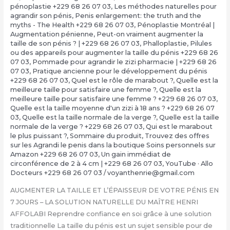
pénoplastie +229 68 26 07 03
,
Les méthodes naturelles pour
agrandir son pénis
,
Penis enlargement: the truth and the
myths - The Health +229 68 26 07 03
,
Pénoplastie Montréal |
Augmentation pénienne
,
Peut-on vraiment augmenter la
taille de son pénis ? | +229 68 26 07 03
,
Phalloplastie
,
Pilules
ou des appareils pour augmenter la taille du pénis +229 68 26
07 03
,
Pommade pour agrandir le zizi pharmacie | +229 68 26
07 03
,
Pratique ancienne pour le développement du pénis
+229 68 26 07 03
,
Quel est le rôle de marabout ?
,
Quelle est la
meilleure taille pour satisfaire une femme ?
,
Quelle est la
meilleure taille pour satisfaire une femme ? +229 68 26 07 03
,
Quelle est la taille moyenne d'un zizi à 18 ans ? +229 68 26 07
03
,
Quelle est la taille normale de la verge ?
,
Quelle est la taille
normale de la verge ? +229 68 26 07 03
,
Qui est le marabout
le plus puissant ?
,
Sommaire du produit
,
Trouvez des offres
sur les Agrandi le penis dans la boutique Soins personnels sur
Amazon +229 68 26 07 03
,
Un gain immédiat de
circonférence de 2 à 4 cm | +229 68 26 07 03
,
YouTube · Allo
Docteurs +229 68 26 07 03
/
voyanthenrie@gmail.com
AUGMENTER LA TAILLE ET L’ÉPAISSEUR DE VOTRE PÉNIS EN
7 JOURS – LA SOLUTION NATURELLE DU MAÎTRE HENRI
AFFOLABI Reprendre confiance en soi grâce à une solution
traditionnelle La taille du pénis est un sujet sensible pour de