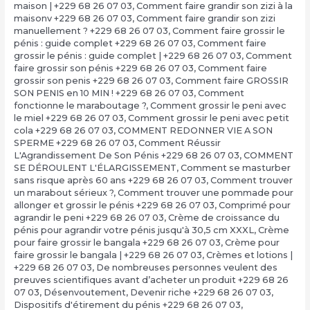
maison | +229 68 26 07 03
,
Comment faire grandir son zizi à la
maisonv +229 68 26 07 03
,
Comment faire grandir son zizi
manuellement ? +229 68 26 07 03
,
Comment faire grossir le
pénis : guide complet +229 68 26 07 03
,
Comment faire
grossir le pénis : guide complet | +229 68 26 07 03
,
Comment
faire grossir son pénis +229 68 26 07 03
,
Comment faire
grossir son penis +229 68 26 07 03
,
Comment faire GROSSIR
SON PENIS en 10 MIN ! +229 68 26 07 03
,
Comment
fonctionne le maraboutage ?
,
Comment grossir le peni avec
le miel +229 68 26 07 03
,
Comment grossir le peni avec petit
cola +229 68 26 07 03
,
COMMENT REDONNER VIE A SON
SPERME +229 68 26 07 03
,
Comment Réussir
L'Agrandissement De Son Pénis +229 68 26 07 03
,
COMMENT
SE DÉROULENT L'ÉLARGISSEMENT
,
Comment se masturber
sans risque après 60 ans +229 68 26 07 03
,
Comment trouver
un marabout sérieux ?
,
Comment trouver une pommade pour
allonger et grossir le pénis +229 68 26 07 03
,
Comprimé pour
agrandir le peni +229 68 26 07 03
,
Crème de croissance du
pénis pour agrandir votre pénis jusqu'à 30,5 cm XXXL
,
Crème
pour faire grossir le bangala +229 68 26 07 03
,
Crème pour
faire grossir le bangala | +229 68 26 07 03
,
Crèmes et lotions |
+229 68 26 07 03
,
De nombreuses personnes veulent des
preuves scientifiques avant d’acheter un produit +229 68 26
07 03
,
Désenvoutement
,
Devenir riche +229 68 26 07 03
,
Dispositifs d'étirement du pénis +229 68 26 07 03
,