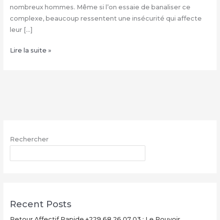
nombreux hommes. Même si l’on essaie de banaliser ce
complexe, beaucoup ressentent une insécurité qui affecte
leur […]
COMMENT
Lire la suite »
FAIRE
GRANDIR
SON
ZIZI
NATURELLEMENT
:
+229
Rechercher
68
26
RECHERCHER
07
03
–
PUISSANT
Recent Posts
REMEDE
EFFICACE
Retour Affectif Rapide +229 68 26 07 03 : Le Pouvoir