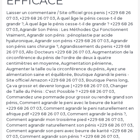
EFFICACE
Laisser un commentaire
/
Site officiel gros penis | +229 68 26
07 03
,
+229 68 26 07 03
,
À quel âge le pénis cesse-t-il de
grandir ?
,
À quel âge le pénis cesse-t-il de grandir ? +229 68 26
07 03
,
Agrandir Son Pénis : Les Méthodes Qui Fonctionnent
Vraiment
,
Agrandir son pénis : pénoplastie par acide
hyaluronique
,
Agrandir son pénis +229 68 26 07 03
,
Agrandir
son pénis sans chirurgie ?
,
Agrandissement du penis +229 68
26 07 03
,
Allo Docteurs +229 68 26 07 03
,
Augmentation de la
circonférence du pénis de l'ordre de deux à quatre
centimètres en moyenne
,
Augmentation pénienne
,
Augmenter la taille ou la circonférence du pénis
,
Ayez une
alimentation saine et équilibrée
,
Boutique Agrandi le penis -
Site officiel Amazon +229 68 26 07 03
,
Boutique Penis long
,
Ça va grossir et devenir longue | +229 68 26 07 03
,
Changer
de Taille du Pénis : C'est Possible ? +229 68 26 07 03
,
Commandez une pommade pour grossir ou rendre grand son
pénis
,
Comment agrandir le peni avec le beurre de karité
+229 68 26 07 03
,
Comment agrandir le peni naturellement en
afrique pdf +229 68 26 07 03
,
Comment agrandir le pénis ?
,
Comment agrandir mon troisième pied +229 68 26 07 03
,
Comment agrandir naturellement son pénis +229 68 26 07 03
,
Comment agrandir son peni avec beurre de karité +229 68 26
07 03
,
Comment agrandir son pénis ? +229 68 26 07 03
,