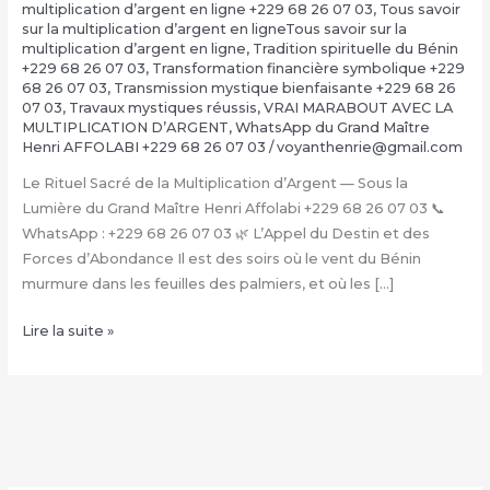
multiplication d’argent en ligne +229 68 26 07 03
,
Tous savoir
sur la multiplication d’argent en ligneTous savoir sur la
multiplication d’argent en ligne
,
Tradition spirituelle du Bénin
+229 68 26 07 03
,
Transformation financière symbolique +229
68 26 07 03
,
Transmission mystique bienfaisante +229 68 26
07 03
,
Travaux mystiques réussis
,
VRAI MARABOUT AVEC LA
MULTIPLICATION D’ARGENT
,
WhatsApp du Grand Maître
Henri AFFOLABI +229 68 26 07 03
/
voyanthenrie@gmail.com
Le Rituel Sacré de la Multiplication d’Argent — Sous la
Lumière du Grand Maître Henri Affolabi +229 68 26 07 03 📞
WhatsApp : +229 68 26 07 03 🌿 L’Appel du Destin et des
Forces d’Abondance Il est des soirs où le vent du Bénin
murmure dans les feuilles des palmiers, et où les […]
La
Lire la suite »
Multiplication
d’Argent
Magique
avec
le
Grand