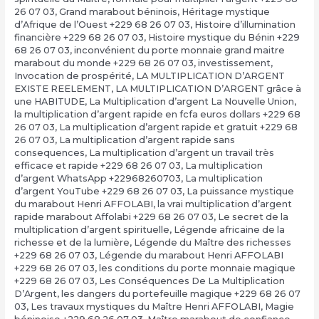
26 07 03
,
Grand marabout béninois
,
Héritage mystique
d’Afrique de l’Ouest +229 68 26 07 03
,
Histoire d’illumination
financière +229 68 26 07 03
,
Histoire mystique du Bénin +229
68 26 07 03
,
inconvénient du porte monnaie grand maitre
marabout du monde +229 68 26 07 03
,
investissement
,
Invocation de prospérité
,
LA MULTIPLICATION D’ARGENT
EXISTE REELEMENT
,
LA MULTIPLICATION D’ARGENT grâce à
une HABITUDE
,
La Multiplication d’argent La Nouvelle Union
,
la multiplication d’argent rapide en fcfa euros dollars +229 68
26 07 03
,
La multiplication d’argent rapide et gratuit +229 68
26 07 03
,
La multiplication d’argent rapide sans
consequences
,
La multiplication d’argent un travail très
efficace et rapide +229 68 26 07 03
,
La multiplication
d’argent WhatsApp +22968260703
,
La multiplication
d’argent YouTube +229 68 26 07 03
,
La puissance mystique
du marabout Henri AFFOLABI
,
la vrai multiplication d’argent
rapide marabout Affolabi +229 68 26 07 03
,
Le secret de la
multiplication d’argent spirituelle
,
Légende africaine de la
richesse et de la lumière
,
Légende du Maître des richesses
+229 68 26 07 03
,
Légende du marabout Henri AFFOLABI
+229 68 26 07 03
,
les conditions du porte monnaie magique
+229 68 26 07 03
,
Les Conséquences De La Multiplication
D’Argent
,
les dangers du portefeuille magique +229 68 26 07
03
,
Les travaux mystiques du Maître Henri AFFOLABI
,
Magie