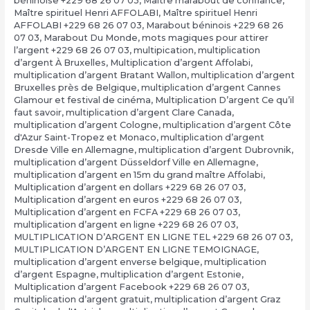
béninoise +229 68 26 07 03
,
Maître marabout de confiance
,
Maître spirituel Henri AFFOLABI
,
Maître spirituel Henri
AFFOLABI +229 68 26 07 03
,
Marabout béninois +229 68 26
07 03
,
Marabout Du Monde
,
mots magiques pour attirer
l’argent +229 68 26 07 03
,
multipication
,
multiplication
d’argent À Bruxelles
,
Multiplication d’argent Affolabi
,
multiplication d’argent Bratant Wallon
,
multiplication d’argent
Bruxelles près de Belgique
,
multiplication d’argent Cannes
Glamour et festival de cinéma
,
Multiplication D’argent Ce qu’il
faut savoir
,
multiplication d’argent Clare Canada
,
multiplication d’argent Cologne
,
multiplication d’argent Côte
d'Azur Saint-Tropez et Monaco
,
multiplication d’argent
Dresde Ville en Allemagne
,
multiplication d’argent Dubrovnik
,
multiplication d’argent Düsseldorf Ville en Allemagne
,
multiplication d’argent en 15m du grand maître Affolabi
,
Multiplication d’argent en dollars +229 68 26 07 03
,
Multiplication d’argent en euros +229 68 26 07 03
,
Multiplication d’argent en FCFA +229 68 26 07 03
,
multiplication d’argent en ligne +229 68 26 07 03
,
MULTIPLICATION D’ARGENT EN LIGNE TEL +229 68 26 07 03
,
MULTIPLICATION D’ARGENT EN LIGNE TEMOIGNAGE
,
multiplication d’argent enverse belgique
,
multiplication
d’argent Espagne
,
multiplication d’argent Estonie
,
Multiplication d’argent Facebook +229 68 26 07 03
,
multiplication d’argent gratuit
,
multiplication d’argent Graz