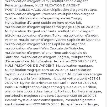
multiplication d’argent Pärnu
,
multiplication d’argent
Penetanguishene
,
MULTIPLICATION D’ARGENT
PORTEFEUILLE MAGIQUE
,
multiplication d’argent Protaras
,
multiplication d’argent Provence
,
multiplication d’argent
Québec
,
Multiplication d’argent rapide au Congo
,
Multiplication d’argent rapide en ligne et vite fait
,
multiplication d’argent rapide temoignage +229 68 26 07 03
,
Multiplication d’argent spirituelle
,
multiplication d’argent
tiktok
,
multiplication d’argent Turku
,
multiplication d’argent
Valence
,
multiplication d’argent Vienne Capitale de l'Autriche
,
multiplication d’argent Villach Capitale de l'Autriche
,
multiplication d’argent Wels Capitale de l'Autriche
,
multiplication d’argent Wiener Neustadt Capitale de
l'Autriche
,
multiplication d’argent Zagreb
,
Multiplication
d’énergie vitale
,
Multiplication de capital +229 68 26 07 03
,
MULTIPLICATION DE L’ARGENT
,
Multiplication magique
,
Multiplication magique +229 68 26 07 03
,
Multiplication
mystique de richesse +229 68 26 07 03
,
Multiplier son énergie
financière par la foi mystique
,
multiplier votre argent +229 68
26 07 03
,
Mythe de la richesse spirituelle +229 68 26 07 03
,
Paris 04 Multiplication d’argent magique en euro
,
Pétition
,
plier un billet pour attirer largent
,
Porte du bonheur mystique
,
portefeuille magique sans conséquence +229 68 26 07 03
,
Pouvoir mystique sans conséquence
,
Prospérité garantie
symboliquement +229 68 26 07 03
,
Prospérité sans danger
,