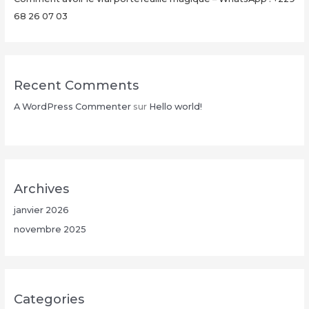
26
68 26 07 03
07
03
Recent Comments
A WordPress Commenter
sur
Hello world!
Archives
janvier 2026
novembre 2025
Categories