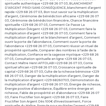
spirituelle authentique +229 68 26 07 03
,
BLANCHIMENT
D’ARGENT PRIDI SANS CONSÉQUENCE
,
blanchiment d’argent
rapide +229 68 26 07 03
,
Bon tout savoir sur la multiplication
d’argent
,
Cérémonie de bénédiction africaine +229 68 26 07
03
,
Cérémonie de bénédiction financière
,
Chance financière
spirituelle +229 68 26 07 03
,
Comment Ce Passe La
Multiplication ĎArgent +229 68 26 07 03
,
Comment faire la
multiplication d’argent +229 68 26 07 03
,
Comment faire la
multiplication d’argent et le blanchiment d’argent
,
Comment
ouvrir la porte de l’abondance
,
Comment ouvrir la porte de
l’abondance +229 68 26 07 03
,
Comment réussir un rituel de
prospérité spirituelle
,
Comparer des nombres à l’aide de la
multiplication
,
Confiance en la sagesse mystique +229 68 26
07 03
,
Consultation spirituelle en ligne +229 68 26 07 03
,
Contact Maître Henri AFFOLABI +229 68 26 07 03
,
Conte
spirituel africain +229 68 26 07 03
,
Croissance spirituelle de
capital +229 68 26 07 03
,
Culte de la richesse béninoise +229
68 26 07 03
,
Danger de la multiplication d’argent
,
Danger de
la multiplication d’argent +229 68260703
,
Démonstration du
multiplication d’argent +229 68 26 07 03
,
Énergie de richesse
,
Énergie positive d’abondance
,
Équilibre entre énergie et
richesse
,
Fable de prospérité et d’abondance +229 68 26 07
03
,
Faire Fructifier Son Argent +229 68 26 07 03
,
Faire
Fructifier Son Argent Dès 100€ d’investissement
,
Force
spirituelle du Maître
,
formule pour multiplier l’argent +229 68