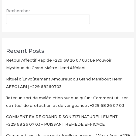
Maître
Rechercher
Henri
AFFOLABI
RECHERCHER
–
Secret
Rituel
Authentique
Recent Posts
et
Ultra-
Retour Affectif Rapide +229 68 26 07 03 : Le Pouvoir
Rapide
Mystique du Grand Maître Henri Affolabi
pour
Rituel d’Envoûtement Amoureux du Grand Marabout Henri
Multiplier
AFFOLABI | +229 68260703
Votre
Argent
Jeter un sort de malédiction sur quelqu’un : Comment utiliser
en
ce rituel de protection et de vengeance : +229 68 26 07 03
15
Minutes
COMMENT FAIRE GRANDIR SON ZIZI NATURELLEMENT :
+229
+229 68 26 07 03 – PUISSANT REMEDE EFFICACE
68
Comment avoir le vrai portefeuille magique – WhatsApp : +229