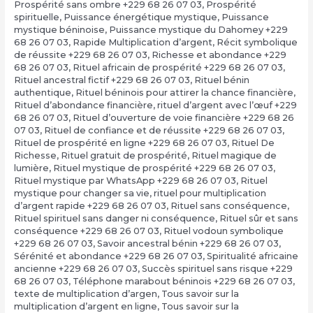
Prospérité sans ombre +229 68 26 07 03
,
Prospérité
spirituelle
,
Puissance énergétique mystique
,
Puissance
mystique béninoise
,
Puissance mystique du Dahomey +229
68 26 07 03
,
Rapide Multiplication d’argent
,
Récit symbolique
de réussite +229 68 26 07 03
,
Richesse et abondance +229
68 26 07 03
,
Rituel africain de prospérité +229 68 26 07 03
,
Rituel ancestral fictif +229 68 26 07 03
,
Rituel bénin
authentique
,
Rituel béninois pour attirer la chance financière
,
Rituel d’abondance financière
,
rituel d’argent avec l’œuf +229
68 26 07 03
,
Rituel d’ouverture de voie financière +229 68 26
07 03
,
Rituel de confiance et de réussite +229 68 26 07 03
,
Rituel de prospérité en ligne +229 68 26 07 03
,
Rituel De
Richesse
,
Rituel gratuit de prospérité
,
Rituel magique de
lumière
,
Rituel mystique de prospérité +229 68 26 07 03
,
Rituel mystique par WhatsApp +229 68 26 07 03
,
Rituel
mystique pour changer sa vie
,
rituel pour multiplication
d’argent rapide +229 68 26 07 03
,
Rituel sans conséquence
,
Rituel spirituel sans danger ni conséquence
,
Rituel sûr et sans
conséquence +229 68 26 07 03
,
Rituel vodoun symbolique
+229 68 26 07 03
,
Savoir ancestral bénin +229 68 26 07 03
,
Sérénité et abondance +229 68 26 07 03
,
Spiritualité africaine
ancienne +229 68 26 07 03
,
Succès spirituel sans risque +229
68 26 07 03
,
Téléphone marabout béninois +229 68 26 07 03
,
texte de multiplication d’argen
,
Tous savoir sur la
multiplication d’argent en ligne
,
Tous savoir sur la