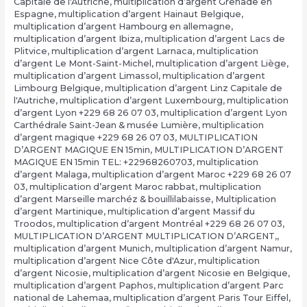
Capitale de l'Autriche
,
multiplication d’argent Grenade en
Espagne
,
multiplication d’argent Hainaut Belgique
,
multiplication d’argent Hambourg en allemagne
,
multiplication d’argent Ibiza
,
multiplication d’argent Lacs de
Plitvice
,
multiplication d’argent Larnaca
,
multiplication
d’argent Le Mont-Saint-Michel
,
multiplication d’argent Liège
,
multiplication d’argent Limassol
,
multiplication d’argent
Limbourg Belgique
,
multiplication d’argent Linz Capitale de
l'Autriche
,
multiplication d’argent Luxembourg
,
multiplication
d’argent Lyon +229 68 26 07 03
,
multiplication d’argent Lyon
Carthédrale Saint-Jean & musée Lumière
,
multiplication
d’argent magique +229 68 26 07 03
,
MULTIPLICATION
D’ARGENT MAGIQUE EN 15min
,
MULTIPLICATION D’ARGENT
MAGIQUE EN 15min TEL: +22968260703
,
multiplication
d’argent Malaga
,
multiplication d’argent Maroc +229 68 26 07
03
,
multiplication d’argent Maroc rabbat
,
multiplication
d’argent Marseille marchéz & bouillilabaisse
,
Multiplication
d’argent Martinique
,
multiplication d’argent Massif du
Troodos
,
multiplication d’argent Montréal +229 68 26 07 03
,
MULTIPLICATION D’ARGENT MULTIPLICATION D’ARGENT,
,
multiplication d’argent Munich
,
multiplication d’argent Namur
,
multiplication d’argent Nice Côte d'Azur
,
multiplication
d’argent Nicosie
,
multiplication d’argent Nicosie en Belgique
,
multiplication d’argent Paphos
,
multiplication d’argent Parc
national de Lahemaa
,
multiplication d’argent Paris Tour Eiffel
,