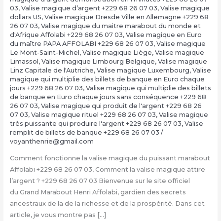
03
,
Valise magique d’argent +229 68 26 07 03
,
Valise magique
dollars US
,
Valise magique Dresde Ville en Allemagne +229 68
26 07 03
,
Valise magique du maitre marabout du monde et
d'Afrique Affolabi +229 68 26 07 03
,
Valise magique en Euro
du maître PAPA AFFOLABI +229 68 26 07 03
,
Valise magique
Le Mont-Saint-Michel
,
Valise magique Liège
,
Valise magique
Limassol
,
Valise magique Limbourg Belgique
,
Valise magique
Linz Capitale de l'Autriche
,
Valise magique Luxembourg
,
Valise
magique qui multiplie des billets de banque en Euro chaque
jours +229 68 26 07 03
,
Valise magique qui multiplie des billets
de banque en Euro chaque jours sans conséquence +229 68
26 07 03
,
Valise magique qui produit de l'argent +229 68 26
07 03
,
Valise magique rituel +229 68 26 07 03
,
Valise magique
très puissante qui produire l'argent +229 68 26 07 03
,
Valise
remplit de billets de banque +229 68 26 07 03
/
voyanthenrie@gmail.com
Comment fonctionne la valise magique du puissant marabout
Affolabi +229 68 26 07 03, Comment la valise magique attire
l’argent ? +229 68 26 07 03 Bienvenue sur le site officiel
du Grand Marabout Henri Affolabi, gardien des secrets
ancestraux de la de la richesse et de la prospérité. Dans cet
article, je vous montre pas […]