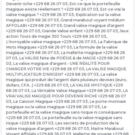
Devenir riche +229 68 26 07 03
,
Est-ce que le portefeuille
magique existe réellement ? +229 68 26 07 03
,
Est-ce vrai la
valise magique ? +229 68 26 07 03
,
Explication sur la valise
magique +229 68 26 07 03
,
Grand marabout voyant médium
AFFOLABI +229 68 26 07 03
,
Grand valise magique d'argent
+229 68 26 07 03
,
Grande Valise enfant +229 68 26 07 03
,
Jeux
action Tours de magie 350 Tours +229 68 26 07 03
,
L'incroyable valise magique +229 68 26 07 03
,
La Fabrique de
Mots Magiques +229 68 26 07 03
,
La formule de la valise
magique +229 68 26 07 03
,
La mallette magique +229 68 26
07 03
,
La VALISE faite de POÉSIE & de MAGIE +229 68 26 07
03
,
La valise magique d'argent - UNE RÉALITÉ POUR
CHANGER VOTRE VIE +229 68 26 07 03
,
LA VALISE MAGIQUE
MULTIPLICATEUR D'ARGENT +229 68 26 07 03
,
La valise
magique qui produit de l'argent dans plusieurs devises (euro,
dollars, CFA…) +229 68 26 07 03
,
LA VALISE MYSTIQUE +229
68 26 07 03
,
La Véritable Valise Magique +229 68 26 07 03
,
LA
VRAI VALISE MAGIQUE POUR DEVENIR RICHE +229 68 26 07
03
,
Le Caisson Magique +229 68 26 07 03
,
Le porte-monnaie
magique ou la valise magique +229 68 26 07 03
,
Le
portefeuille et la valise magique sans risque ni conséquence
+229 68 26 07 03
,
Le portefeuille ou la valise magique sans
risque +229 68 26 07 03
,
Les secrets de production de la
valise magique d'argent +229 68 26 07 03
,
Maitre Marabout
Voyant Affolabi +229 68 26 07 03
,
Mallette de voyage +229 68