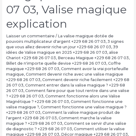
07 03, Valise magique
explication
Laisser un commentaire
/
La valise magique dotée de
pouvoirs multiplicateur d'argent +229 68 26 07 03
,
3 signes
que vous allez devenir riche un jour +229 68 26 07 03
,
39
idées de Valise magique en 2025 +229 68 26 07 03
,
alise
Chariot +229 68 26 07 03
,
Berceau Magique +229 68 26 07 03
,
Billet de n'importe quelle devise +229 68 26 07 03
,
Coffre
magique +229 68 26 07 03
,
Comment avoir la vrai portefeuille
magique
,
Comment devenir riche avec une valise magique
+229 68 26 07 03
,
Comment devenir riche facilement +229 68
26 07 03
,
Comment entrer dans la valise magique ? +229 68
26 07 03
,
Comment faire pour que tout rentre dans une valise
? +229 68 26 07 03
,
Comment fonctionne alors une Valise
Magnétique ? +229 68 26 07 03
,
Comment fonctionne une
valise magique ?
,
Comment fonctionne une valise magique ?
+229 68 26 07 03
,
Comment la valise magique produit de
l'argent +229 68 26 07 03
,
Comment marche la valise
magique ? +229 68 26 07 03
,
Comment se servir d'une valise
de diagnostic ? +229 68 26 07 03
,
Comment utiliser la valise
magique +229 68 26 07 03
,
Décor magique +229 68 26 07 03
,