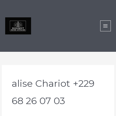
Aller
au
contenu
alise Chariot +229
68 26 07 03