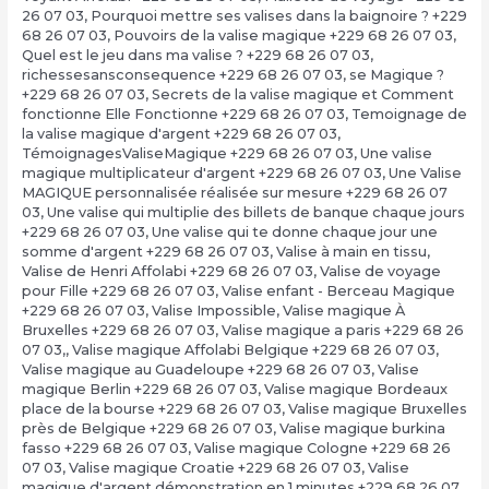
26 07 03
,
Pourquoi mettre ses valises dans la baignoire ? +229
68 26 07 03
,
Pouvoirs de la valise magique +229 68 26 07 03
,
Quel est le jeu dans ma valise ? +229 68 26 07 03
,
richessesansconsequence +229 68 26 07 03
,
se Magique ?
+229 68 26 07 03
,
Secrets de la valise magique et Comment
fonctionne Elle Fonctionne +229 68 26 07 03
,
Temoignage de
la valise magique d'argent +229 68 26 07 03
,
TémoignagesValiseMagique +229 68 26 07 03
,
Une valise
magique multiplicateur d'argent +229 68 26 07 03
,
Une Valise
MAGIQUE personnalisée réalisée sur mesure +229 68 26 07
03
,
Une valise qui multiplie des billets de banque chaque jours
+229 68 26 07 03
,
Une valise qui te donne chaque jour une
somme d'argent +229 68 26 07 03
,
Valise à main en tissu
,
Valise de Henri Affolabi +229 68 26 07 03
,
Valise de voyage
pour Fille +229 68 26 07 03
,
Valise enfant - Berceau Magique
+229 68 26 07 03
,
Valise Impossible
,
Valise magique À
Bruxelles +229 68 26 07 03
,
Valise magique a paris +229 68 26
07 03,
,
Valise magique Affolabi Belgique +229 68 26 07 03
,
Valise magique au Guadeloupe +229 68 26 07 03
,
Valise
magique Berlin +229 68 26 07 03
,
Valise magique Bordeaux
place de la bourse +229 68 26 07 03
,
Valise magique Bruxelles
près de Belgique +229 68 26 07 03
,
Valise magique burkina
fasso +229 68 26 07 03
,
Valise magique Cologne +229 68 26
07 03
,
Valise magique Croatie +229 68 26 07 03
,
Valise
magique d'argent démonstration en 1 minutes +229 68 26 07