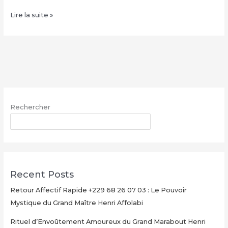
Condition
Lire la suite »
de
la
valise
magique
+229
68
26
Rechercher
07
03,
RECHERCHER
Valise
magique
explication
Recent Posts
Retour Affectif Rapide +229 68 26 07 03 : Le Pouvoir
Mystique du Grand Maître Henri Affolabi
Rituel d’Envoûtement Amoureux du Grand Marabout Henri