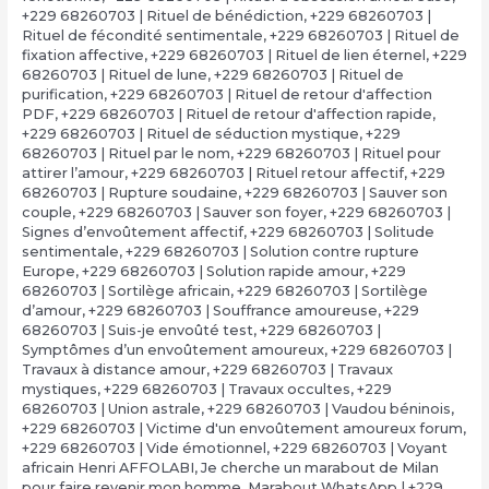
+229 68260703 | Rituel de bénédiction
,
+229 68260703 |
Rituel de fécondité sentimentale
,
+229 68260703 | Rituel de
fixation affective
,
+229 68260703 | Rituel de lien éternel
,
+229
68260703 | Rituel de lune
,
+229 68260703 | Rituel de
purification
,
+229 68260703 | Rituel de retour d'affection
PDF
,
+229 68260703 | Rituel de retour d'affection rapide
,
+229 68260703 | Rituel de séduction mystique
,
+229
68260703 | Rituel par le nom
,
+229 68260703 | Rituel pour
attirer l’amour
,
+229 68260703 | Rituel retour affectif
,
+229
68260703 | Rupture soudaine
,
+229 68260703 | Sauver son
couple
,
+229 68260703 | Sauver son foyer
,
+229 68260703 |
Signes d’envoûtement affectif
,
+229 68260703 | Solitude
sentimentale
,
+229 68260703 | Solution contre rupture
Europe
,
+229 68260703 | Solution rapide amour
,
+229
68260703 | Sortilège africain
,
+229 68260703 | Sortilège
d’amour
,
+229 68260703 | Souffrance amoureuse
,
+229
68260703 | Suis-je envoûté test
,
+229 68260703 |
Symptômes d’un envoûtement amoureux
,
+229 68260703 |
Travaux à distance amour
,
+229 68260703 | Travaux
mystiques
,
+229 68260703 | Travaux occultes
,
+229
68260703 | Union astrale
,
+229 68260703 | Vaudou béninois
,
+229 68260703 | Victime d'un envoûtement amoureux forum
,
+229 68260703 | Vide émotionnel
,
+229 68260703 | Voyant
africain Henri AFFOLABI
,
Je cherche un marabout de Milan
pour faire revenir mon homme
,
Marabout WhatsApp | +229