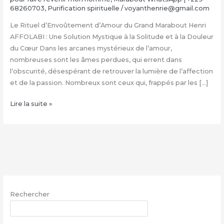
68260703
,
Purification spirituelle
/
voyanthenrie@gmail.com
Le Rituel d’Envoûtement d’Amour du Grand Marabout Henri
AFFOLABI : Une Solution Mystique à la Solitude et à la Douleur
du Cœur Dans les arcanes mystérieux de l’amour,
nombreuses sont les âmes perdues, qui errent dans
l’obscurité, désespérant de retrouver la lumière de l’affection
et de la passion. Nombreux sont ceux qui, frappés par les […]
Rituel
Lire la suite »
d’Envoûtement
Amoureux
du
Grand
Marabout
Henri
AFFOLABI
Rechercher
|
+229
RECHERCHER
68260703