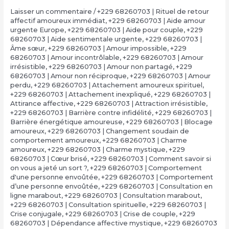
Laisser un commentaire
/
+229 68260703 | Rituel de retour
affectif amoureux immédiat
,
+229 68260703 | Aide amour
urgente Europe
,
+229 68260703 | Aide pour couple
,
+229
68260703 | Aide sentimentale urgente
,
+229 68260703 |
Âme sœur
,
+229 68260703 | Amour impossible
,
+229
68260703 | Amour incontrôlable
,
+229 68260703 | Amour
irrésistible
,
+229 68260703 | Amour non partagé
,
+229
68260703 | Amour non réciproque
,
+229 68260703 | Amour
perdu
,
+229 68260703 | Attachement amoureux spirituel
,
+229 68260703 | Attachement inexpliqué
,
+229 68260703 |
Attirance affective
,
+229 68260703 | Attraction irrésistible
,
+229 68260703 | Barrière contre infidélité
,
+229 68260703 |
Barrière énergétique amoureuse
,
+229 68260703 | Blocage
amoureux
,
+229 68260703 | Changement soudain de
comportement amoureux
,
+229 68260703 | Charme
amoureux
,
+229 68260703 | Charme mystique
,
+229
68260703 | Cœur brisé
,
+229 68260703 | Comment savoir si
on vous a jeté un sort ?
,
+229 68260703 | Comportement
d'une personne envoûtée
,
+229 68260703 | Comportement
d’une personne envoûtée
,
+229 68260703 | Consultation en
ligne marabout
,
+229 68260703 | Consultation marabout
,
+229 68260703 | Consultation spirituelle
,
+229 68260703 |
Crise conjugale
,
+229 68260703 | Crise de couple
,
+229
68260703 | Dépendance affective mystique
,
+229 68260703