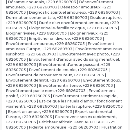
| Désamour soudain
,
+229 68260703 | Désenvoûtement
amoureux
,
+229 68260703 | Désespoir amoureux
,
+229
68260703 | Diagnostic spirituel amoureux
,
+229 68260703 |
Domination sentimentale
,
+229 68260703 | Douleur rupture
,
+229 68260703 | Durée d'un envoûtement amoureux
,
+229
68260703 | Eloigner belle-famille toxique
,
+229 68260703 |
Eloigner rivales
,
+229 68260703 | Eloigner rivaux
,
+229
68260703 | Empêcher un divorce
,
+229 68260703 |
Envoûtement amoureux
,
+229 68260703 | Envoûtement
amoureux Europe
,
+229 68260703 | Envoûtement amoureux
sur photo
,
+229 68260703 | Envoûtement avec photo
,
+229
68260703 | Envoûtement d'amour avec du sang menstruel
,
+229 68260703 | Envoûtement d'amour puissant
,
+229
68260703 | Envoûtement de couple
,
+229 68260703 |
Envoûtement de retour amoureux
,
+229 68260703 |
Envoûtement définitif
,
+229 68260703 | Envoûtement doux
,
+229 68260703 | Envoûtement intense
,
+229 68260703 |
Envoûtement par le nom
,
+229 68260703 | Envoûtement
positif
,
+229 68260703 | Envoûtement sentimental rapide
,
+229 68260703 | Est-ce que les rituels d'amour fonctionnent
vraiment ?
,
+229 68260703 | Eviter la rupture
,
+229 68260703
| Expert en amour
,
+229 68260703 | Expert sentimental
Europe
,
+229 68260703 | Faire revenir son ex rapidement
,
+229 68260703 | Féticheur africain Henri AFFOLABI
,
+229
68260703 | Fidélité amoureuse
,
+229 68260703 | Frustration