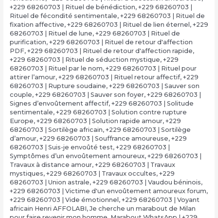
+229 68260703 | Rituel de bénédiction
,
+229 68260703 |
Rituel de fécondité sentimentale
,
+229 68260703 | Rituel de
fixation affective
,
+229 68260703 | Rituel de lien éternel
,
+229
68260703 | Rituel de lune
,
+229 68260703 | Rituel de
purification
,
+229 68260703 | Rituel de retour d'affection
PDF
,
+229 68260703 | Rituel de retour d'affection rapide
,
+229 68260703 | Rituel de séduction mystique
,
+229
68260703 | Rituel par le nom
,
+229 68260703 | Rituel pour
attirer l’amour
,
+229 68260703 | Rituel retour affectif
,
+229
68260703 | Rupture soudaine
,
+229 68260703 | Sauver son
couple
,
+229 68260703 | Sauver son foyer
,
+229 68260703 |
Signes d’envoûtement affectif
,
+229 68260703 | Solitude
sentimentale
,
+229 68260703 | Solution contre rupture
Europe
,
+229 68260703 | Solution rapide amour
,
+229
68260703 | Sortilège africain
,
+229 68260703 | Sortilège
d’amour
,
+229 68260703 | Souffrance amoureuse
,
+229
68260703 | Suis-je envoûté test
,
+229 68260703 |
Symptômes d’un envoûtement amoureux
,
+229 68260703 |
Travaux à distance amour
,
+229 68260703 | Travaux
mystiques
,
+229 68260703 | Travaux occultes
,
+229
68260703 | Union astrale
,
+229 68260703 | Vaudou béninois
,
+229 68260703 | Victime d'un envoûtement amoureux forum
,
+229 68260703 | Vide émotionnel
,
+229 68260703 | Voyant
africain Henri AFFOLABI
,
Je cherche un marabout de Milan
pour faire revenir mon homme
,
Marabout WhatsApp | +229