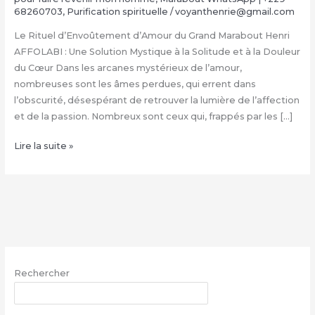
68260703
,
Purification spirituelle
/
voyanthenrie@gmail.com
Le Rituel d’Envoûtement d’Amour du Grand Marabout Henri
AFFOLABI : Une Solution Mystique à la Solitude et à la Douleur
du Cœur Dans les arcanes mystérieux de l’amour,
nombreuses sont les âmes perdues, qui errent dans
l’obscurité, désespérant de retrouver la lumière de l’affection
et de la passion. Nombreux sont ceux qui, frappés par les […]
Rituel
Lire la suite »
d’Envoûtement
Amoureux
du
Grand
Marabout
Henri
AFFOLABI
Rechercher
|
+229
RECHERCHER
68260703