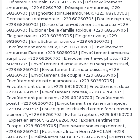
| Désamour soudain
,
+229 68260703 | Désenvoûtement
amoureux
,
+229 68260703 | Désespoir amoureux
,
+229
68260703 | Diagnostic spirituel amoureux
,
+229 68260703 |
Domination sentimentale
,
+229 68260703 | Douleur rupture
,
+229 68260703 | Durée d'un envoûtement amoureux
,
+229
68260703 | Eloigner belle-famille toxique
,
+229 68260703 |
Eloigner rivales
,
+229 68260703 | Eloigner rivaux
,
+229
68260703 | Empêcher un divorce
,
+229 68260703 |
Envoûtement amoureux
,
+229 68260703 | Envoûtement
amoureux Europe
,
+229 68260703 | Envoûtement amoureux
sur photo
,
+229 68260703 | Envoûtement avec photo
,
+229
68260703 | Envoûtement d'amour avec du sang menstruel
,
+229 68260703 | Envoûtement d'amour puissant
,
+229
68260703 | Envoûtement de couple
,
+229 68260703 |
Envoûtement de retour amoureux
,
+229 68260703 |
Envoûtement définitif
,
+229 68260703 | Envoûtement doux
,
+229 68260703 | Envoûtement intense
,
+229 68260703 |
Envoûtement par le nom
,
+229 68260703 | Envoûtement
positif
,
+229 68260703 | Envoûtement sentimental rapide
,
+229 68260703 | Est-ce que les rituels d'amour fonctionnent
vraiment ?
,
+229 68260703 | Eviter la rupture
,
+229 68260703
| Expert en amour
,
+229 68260703 | Expert sentimental
Europe
,
+229 68260703 | Faire revenir son ex rapidement
,
+229 68260703 | Féticheur africain Henri AFFOLABI
,
+229
68260703 | Fidélité amoureuse
,
+229 68260703 | Frustration