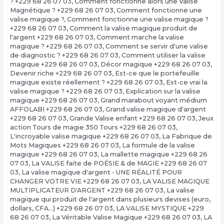
? +229 68 26 07 03
,
Comment fonctionne alors une Valise
Magnétique ? +229 68 26 07 03
,
Comment fonctionne une
valise magique ?
,
Comment fonctionne une valise magique ?
+229 68 26 07 03
,
Comment la valise magique produit de
l'argent +229 68 26 07 03
,
Comment marche la valise
magique ? +229 68 26 07 03
,
Comment se servir d'une valise
de diagnostic ? +229 68 26 07 03
,
Comment utiliser la valise
magique +229 68 26 07 03
,
Décor magique +229 68 26 07 03
,
Devenir riche +229 68 26 07 03
,
Est-ce que le portefeuille
magique existe réellement ? +229 68 26 07 03
,
Est-ce vrai la
valise magique ? +229 68 26 07 03
,
Explication sur la valise
magique +229 68 26 07 03
,
Grand marabout voyant médium
AFFOLABI +229 68 26 07 03
,
Grand valise magique d'argent
+229 68 26 07 03
,
Grande Valise enfant +229 68 26 07 03
,
Jeux
action Tours de magie 350 Tours +229 68 26 07 03
,
L'incroyable valise magique +229 68 26 07 03
,
La Fabrique de
Mots Magiques +229 68 26 07 03
,
La formule de la valise
magique +229 68 26 07 03
,
La mallette magique +229 68 26
07 03
,
La VALISE faite de POÉSIE & de MAGIE +229 68 26 07
03
,
La valise magique d'argent - UNE RÉALITÉ POUR
CHANGER VOTRE VIE +229 68 26 07 03
,
LA VALISE MAGIQUE
MULTIPLICATEUR D'ARGENT +229 68 26 07 03
,
La valise
magique qui produit de l'argent dans plusieurs devises (euro,
dollars, CFA…) +229 68 26 07 03
,
LA VALISE MYSTIQUE +229
68 26 07 03
,
La Véritable Valise Magique +229 68 26 07 03
,
LA