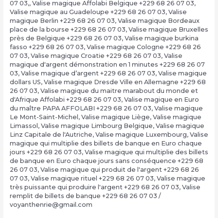
07 03,
,
Valise magique Affolabi Belgique +229 68 26 07 03
,
Valise magique au Guadeloupe +229 68 26 07 03
,
Valise
magique Berlin +229 68 26 07 03
,
Valise magique Bordeaux
place de la bourse +229 68 26 07 03
,
Valise magique Bruxelles
près de Belgique +229 68 26 07 03
,
Valise magique burkina
fasso +229 68 26 07 03
,
Valise magique Cologne +229 68 26
07 03
,
Valise magique Croatie +229 68 26 07 03
,
Valise
magique d'argent démonstration en 1 minutes +229 68 26 07
03
,
Valise magique d’argent +229 68 26 07 03
,
Valise magique
dollars US
,
Valise magique Dresde Ville en Allemagne +229 68
26 07 03
,
Valise magique du maitre marabout du monde et
d'Afrique Affolabi +229 68 26 07 03
,
Valise magique en Euro
du maître PAPA AFFOLABI +229 68 26 07 03
,
Valise magique
Le Mont-Saint-Michel
,
Valise magique Liège
,
Valise magique
Limassol
,
Valise magique Limbourg Belgique
,
Valise magique
Linz Capitale de l'Autriche
,
Valise magique Luxembourg
,
Valise
magique qui multiplie des billets de banque en Euro chaque
jours +229 68 26 07 03
,
Valise magique qui multiplie des billets
de banque en Euro chaque jours sans conséquence +229 68
26 07 03
,
Valise magique qui produit de l'argent +229 68 26
07 03
,
Valise magique rituel +229 68 26 07 03
,
Valise magique
très puissante qui produire l'argent +229 68 26 07 03
,
Valise
remplit de billets de banque +229 68 26 07 03
/
voyanthenrie@gmail.com