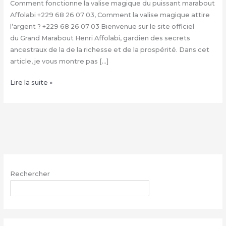
Comment fonctionne la valise magique du puissant marabout
Affolabi +229 68 26 07 03, Comment la valise magique attire
l’argent ? +229 68 26 07 03 Bienvenue sur le site officiel
du Grand Marabout Henri Affolabi, gardien des secrets
ancestraux de la de la richesse et de la prospérité. Dans cet
article, je vous montre pas […]
Condition
Lire la suite »
de
la
valise
magique
+229
68
26
Rechercher
07
03,
RECHERCHER
Valise
magique
explication