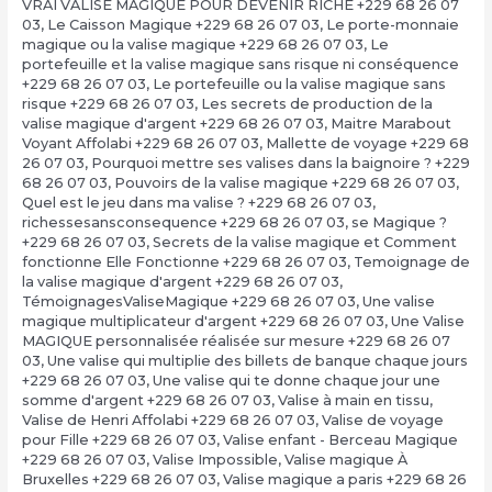
VRAI VALISE MAGIQUE POUR DEVENIR RICHE +229 68 26 07
03
,
Le Caisson Magique +229 68 26 07 03
,
Le porte-monnaie
magique ou la valise magique +229 68 26 07 03
,
Le
portefeuille et la valise magique sans risque ni conséquence
+229 68 26 07 03
,
Le portefeuille ou la valise magique sans
risque +229 68 26 07 03
,
Les secrets de production de la
valise magique d'argent +229 68 26 07 03
,
Maitre Marabout
Voyant Affolabi +229 68 26 07 03
,
Mallette de voyage +229 68
26 07 03
,
Pourquoi mettre ses valises dans la baignoire ? +229
68 26 07 03
,
Pouvoirs de la valise magique +229 68 26 07 03
,
Quel est le jeu dans ma valise ? +229 68 26 07 03
,
richessesansconsequence +229 68 26 07 03
,
se Magique ?
+229 68 26 07 03
,
Secrets de la valise magique et Comment
fonctionne Elle Fonctionne +229 68 26 07 03
,
Temoignage de
la valise magique d'argent +229 68 26 07 03
,
TémoignagesValiseMagique +229 68 26 07 03
,
Une valise
magique multiplicateur d'argent +229 68 26 07 03
,
Une Valise
MAGIQUE personnalisée réalisée sur mesure +229 68 26 07
03
,
Une valise qui multiplie des billets de banque chaque jours
+229 68 26 07 03
,
Une valise qui te donne chaque jour une
somme d'argent +229 68 26 07 03
,
Valise à main en tissu
,
Valise de Henri Affolabi +229 68 26 07 03
,
Valise de voyage
pour Fille +229 68 26 07 03
,
Valise enfant - Berceau Magique
+229 68 26 07 03
,
Valise Impossible
,
Valise magique À
Bruxelles +229 68 26 07 03
,
Valise magique a paris +229 68 26