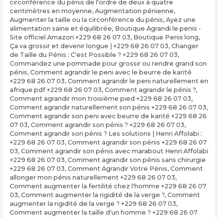
circonférence du pénis de l'ordre de deux à quatre
centimètres en moyenne
,
Augmentation pénienne
,
Augmenter la taille ou la circonférence du pénis
,
Ayez une
alimentation saine et équilibrée
,
Boutique Agrandi le penis -
Site officiel Amazon +229 68 26 07 03
,
Boutique Penis long
,
Ça va grossir et devenir longue | +229 68 26 07 03
,
Changer
de Taille du Pénis : C'est Possible ? +229 68 26 07 03
,
Commandez une pommade pour grossir ou rendre grand son
pénis
,
Comment agrandir le peni avec le beurre de karité
+229 68 26 07 03
,
Comment agrandir le peni naturellement en
afrique pdf +229 68 26 07 03
,
Comment agrandir le pénis ?
,
Comment agrandir mon troisième pied +229 68 26 07 03
,
Comment agrandir naturellement son pénis +229 68 26 07 03
,
Comment agrandir son peni avec beurre de karité +229 68 26
07 03
,
Comment agrandir son pénis ? +229 68 26 07 03
,
Comment agrandir son pénis ? Les solutions | Henri Affolabi :
+229 68 26 07 03
,
Comment agrandir son pénis +229 68 26 07
03
,
Comment agrandir son pénis avec marabout Henri Affolabi
+229 68 26 07 03
,
Comment agrandir son pénis sans chirurgie
+229 68 26 07 03
,
Comment Agrandir Votre Pénis
,
Comment
allonger mon pénis naturellement +229 68 26 07 03
,
Comment augmenter la fertilité chez l'homme +229 68 26 07
03
,
Comment augmenter la rigidité de la verge ?
,
Comment
augmenter la rigidité de la verge ? +229 68 26 07 03
,
Comment augmenter la taille d'un homme ? +229 68 26 07