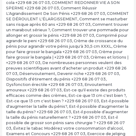
cola +229 68 26 07 03
,
COMMENT REDONNER VIE A SON
SPERME +229 68 26 07 03
,
Comment Réussir
L'Agrandissement De Son Pénis +229 68 26 07 03
,
COMMENT
SE DÉROULENT L'ÉLARGISSEMENT
,
Comment se masturber
sans risque après 60 ans +229 68 26 07 03
,
Comment trouver
un marabout sérieux ?
,
Comment trouver une pommade pour
allonger et grossir le pénis +229 68 26 07 03
,
Comprimé pour
agrandir le peni +229 68 26 07 03
,
Crème de croissance du
pénis pour agrandir votre pénis jusqu'à 30,5 cm XXXL
,
Crème
pour faire grossir le bangala +229 68 26 07 03
,
Crème pour
faire grossir le bangala | +229 68 26 07 03
,
Crèmes et lotions |
+229 68 26 07 03
,
De nombreuses personnes veulent des
preuves scientifiques avant d’acheter un produit +229 68 26
07 03
,
Désenvoutement
,
Devenir riche +229 68 26 07 03
,
Dispositifs d'étirement du pénis +229 68 26 07 03
,
Dysfonction érectile +229 68 26 07 03
,
Envoutement
amoureux +229 68 26 07 03
,
Est-ce qu'il existe des produits
efficaces comme des crèmes
,
Est-ce que 13 cm c'est bien ?,
Est-ce que 13 cm c'est bien ? +229 68 26 07 03
,
Est-il possible
d'augmenter la taille du pénis?
,
Est-il possible d'augmenter la
taille du pénis? +229 68 26 07 03
,
Est-il possible d’augmenter
la taille du pénis naturellement ? +229 68 26 07 03
,
Est-il
possible de grossir son pénis sans chirurgie ? +229 68 26 07
03
,
Évitez le tabac Modérez votre consommation d'alcool
,
Examens et Concours +229 68 26 07 03
,
Exercice de jelqing