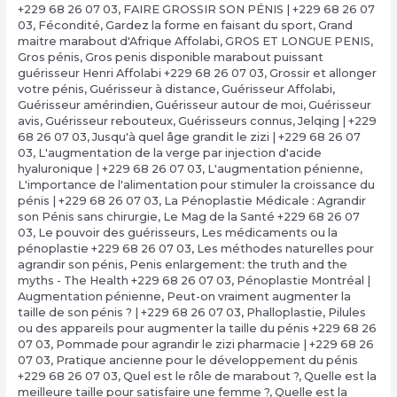
+229 68 26 07 03
,
FAIRE GROSSIR SON PÉNIS | +229 68 26 07
03
,
Fécondité
,
Gardez la forme en faisant du sport
,
Grand
maitre marabout d'Afrique Affolabi
,
GROS ET LONGUE PENIS
,
Gros pénis
,
Gros penis disponible marabout puissant
guérisseur Henri Affolabi +229 68 26 07 03
,
Grossir et allonger
votre pénis
,
Guérisseur à distance
,
Guérisseur Affolabi
,
Guérisseur amérindien
,
Guérisseur autour de moi
,
Guérisseur
avis
,
Guérisseur rebouteux
,
Guérisseurs connus
,
Jelqing | +229
68 26 07 03
,
Jusqu'à quel âge grandit le zizi | +229 68 26 07
03
,
L'augmentation de la verge par injection d'acide
hyaluronique | +229 68 26 07 03
,
L'augmentation pénienne
,
L'importance de l'alimentation pour stimuler la croissance du
pénis | +229 68 26 07 03
,
La Pénoplastie Médicale : Agrandir
son Pénis sans chirurgie
,
Le Mag de la Santé +229 68 26 07
03
,
Le pouvoir des guérisseurs
,
Les médicaments ou la
pénoplastie +229 68 26 07 03
,
Les méthodes naturelles pour
agrandir son pénis
,
Penis enlargement: the truth and the
myths - The Health +229 68 26 07 03
,
Pénoplastie Montréal |
Augmentation pénienne
,
Peut-on vraiment augmenter la
taille de son pénis ? | +229 68 26 07 03
,
Phalloplastie
,
Pilules
ou des appareils pour augmenter la taille du pénis +229 68 26
07 03
,
Pommade pour agrandir le zizi pharmacie | +229 68 26
07 03
,
Pratique ancienne pour le développement du pénis
+229 68 26 07 03
,
Quel est le rôle de marabout ?
,
Quelle est la
meilleure taille pour satisfaire une femme ?
,
Quelle est la