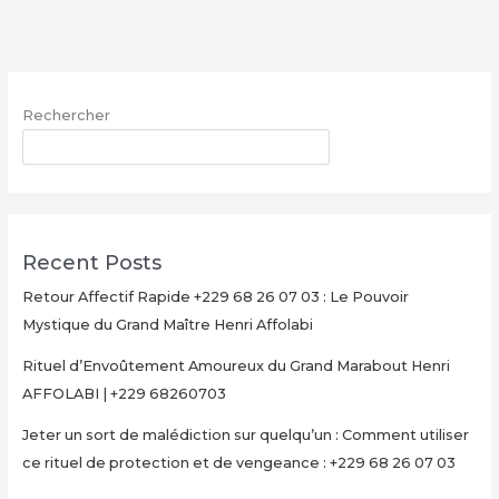
ZIZI
NATURELLEMENT
:
+229
Rechercher
68
26
RECHERCHER
07
03
–
PUISSANT
Recent Posts
REMEDE
EFFICACE
Retour Affectif Rapide +229 68 26 07 03 : Le Pouvoir
Mystique du Grand Maître Henri Affolabi
Rituel d’Envoûtement Amoureux du Grand Marabout Henri
AFFOLABI | +229 68260703
Jeter un sort de malédiction sur quelqu’un : Comment utiliser
ce rituel de protection et de vengeance : +229 68 26 07 03