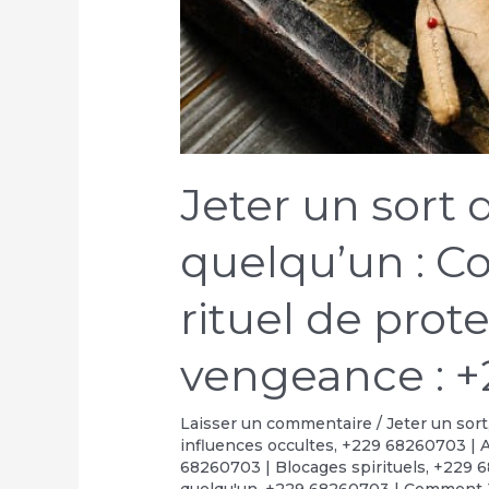
Jeter un sort 
quelqu’un : C
rituel de prot
vengeance : +
Laisser un commentaire
/
Jeter un sort
influences occultes
,
+229 68260703 | A
68260703 | Blocages spirituels
,
+229 6
quelqu'un
,
+229 68260703 | Comment J