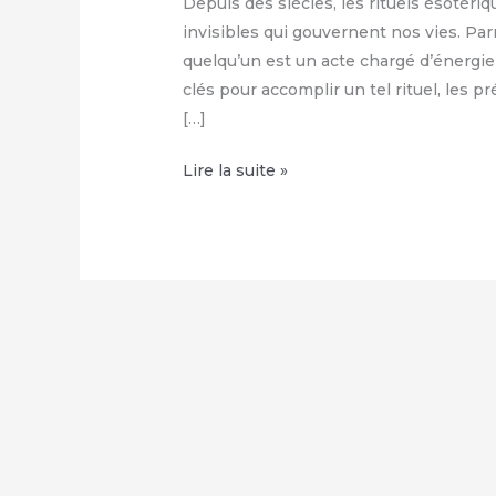
Depuis des siècles, les rituels ésotériq
invisibles qui gouvernent nos vies. Par
quelqu’un est un acte chargé d’énergie
clés pour accomplir un tel rituel, les 
[…]
Jeter
Lire la suite »
un
sort
de
malédiction
sur
quelqu’un
:
Comment
utiliser
ce
rituel