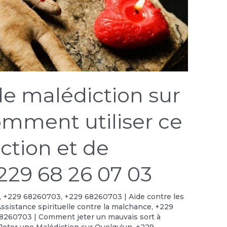
de malédiction sur
omment utiliser ce
ection et de
229 68 26 07 03
,
+229 68260703
,
+229 68260703 | Aide contre les
ssistance spirituelle contre la malchance
,
+229
8260703 | Comment jeter un mauvais sort à
eter une Malédiction sur Quelqu'un
,
+229