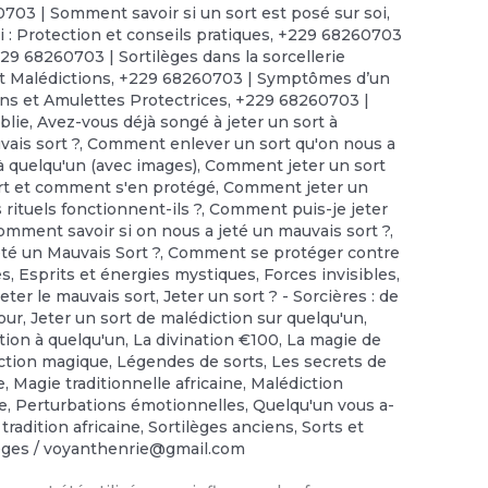
703 | Somment savoir si un sort est posé sur soi
,
 : Protection et conseils pratiques
,
+229 68260703
29 68260703 | Sortilèges dans la sorcellerie
t Malédictions
,
+229 68260703 | Symptômes d’un
ns et Amulettes Protectrices
,
+229 68260703 |
iblie
,
Avez-vous déjà songé à jeter un sort à
ais sort ?
,
Comment enlever un sort qu'on nous a
 quelqu'un (avec images)
,
Comment jeter un sort
rt et comment s'en protégé
,
Comment jeter un
rituels fonctionnent-ils ?
,
Comment puis-je jeter
omment savoir si on nous a jeté un mauvais sort ?
,
té un Mauvais Sort ?
,
Comment se protéger contre
es
,
Esprits et énergies mystiques
,
Forces invisibles
,
Jeter le mauvais sort
,
Jeter un sort ? - Sorcières : de
our
,
Jeter un sort de malédiction sur quelqu'un
,
tion à quelqu'un
,
La divination €100
,
‎La magie de
ection magique
,
Légendes de sorts
,
Les secrets de
e
,
Magie traditionnelle africaine
,
Malédiction
ée
,
Perturbations émotionnelles
,
Quelqu'un vous a-
 tradition africaine
,
Sortilèges anciens
,
Sorts et
lèges
/
voyanthenrie@gmail.com