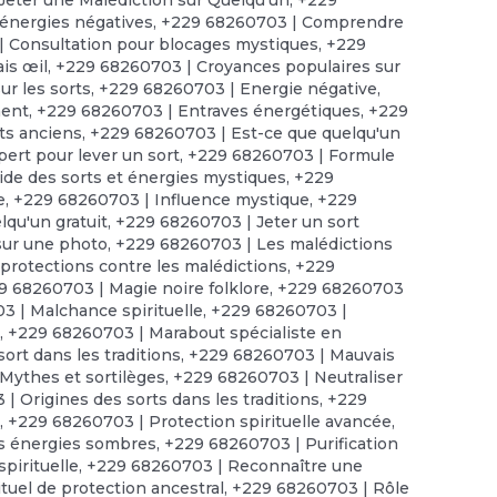
énergies négatives
,
+229 68260703 | Comprendre
 Consultation pour blocages mystiques
,
+229
is œil
,
+229 68260703 | Croyances populaires sur
r les sorts
,
+229 68260703 | Energie négative
,
ment
,
+229 68260703 | Entraves énergétiques
,
+229
ts anciens
,
+229 68260703 | Est-ce que quelqu'un
ert pour lever un sort
,
+229 68260703 | Formule
de des sorts et énergies mystiques
,
+229
e
,
+229 68260703 | Influence mystique
,
+229
lqu'un gratuit
,
+229 68260703 | Jeter un sort
sur une photo
,
+229 68260703 | Les malédictions
protections contre les malédictions
,
+229
9 68260703 | Magie noire folklore
,
+229 68260703
 | Malchance spirituelle
,
+229 68260703 |
t
,
+229 68260703 | Marabout spécialiste en
ort dans les traditions
,
+229 68260703 | Mauvais
Mythes et sortilèges
,
+229 68260703 | Neutraliser
| Origines des sorts dans les traditions
,
+229
s
,
+229 68260703 | Protection spirituelle avancée
,
es énergies sombres
,
+229 68260703 | Purification
pirituelle
,
+229 68260703 | Reconnaître une
tuel de protection ancestral
,
+229 68260703 | Rôle