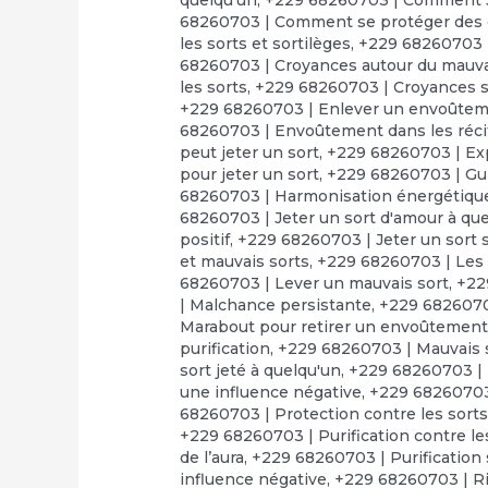
68260703 | Comment se protéger des 
les sorts et sortilèges
,
+229 68260703 |
68260703 | Croyances autour du mauva
les sorts
,
+229 68260703 | Croyances su
+229 68260703 | Enlever un envoûte
68260703 | Envoûtement dans les réci
peut jeter un sort
,
+229 68260703 | Exp
pour jeter un sort
,
+229 68260703 | Gui
68260703 | Harmonisation énergétiqu
68260703 | Jeter un sort d'amour à que
positif
,
+229 68260703 | Jeter un sort 
et mauvais sorts
,
+229 68260703 | Les 
68260703 | Lever un mauvais sort
,
+22
| Malchance persistante
,
+229 68260703
Marabout pour retirer un envoûtemen
purification
,
+229 68260703 | Mauvais s
sort jeté à quelqu'un
,
+229 68260703 | 
une influence négative
,
+229 68260703 
68260703 | Protection contre les sort
+229 68260703 | Purification contre l
de l’aura
,
+229 68260703 | Purification s
influence négative
,
+229 68260703 | Ri