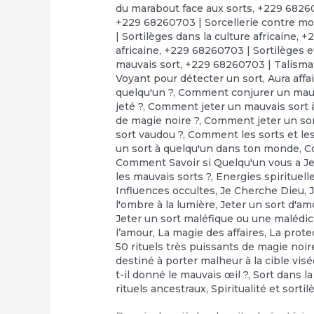
du marabout face aux sorts
,
+229 68260
+229 68260703 | Sorcellerie contre moi
| Sortilèges dans la culture africaine
,
+2
africaine
,
+229 68260703 | Sortilèges e
mauvais sort
,
+229 68260703 | Talisma
Voyant pour détecter un sort
,
Aura affa
quelqu'un ?
,
Comment conjurer un mauv
jeté ?
,
Comment jeter un mauvais sort à
de magie noire ?
,
Comment jeter un so
sort vaudou ?
,
Comment les sorts et les 
un sort à quelqu'un dans ton monde
,
C
Comment Savoir si Quelqu'un vous a Je
les mauvais sorts ?
,
Energies spirituell
Influences occultes
,
Je Cherche Dieu
,
l'ombre à la lumière
,
Jeter un sort d'am
Jeter un sort maléfique ou une malédic
l’amour
,
‎La magie des affaires
,
‎La prot
50 rituels très puissants de magie noir
destiné à porter malheur à la cible vis
t-il donné le mauvais œil ?
,
Sort dans la
rituels ancestraux
,
Spiritualité et sorti